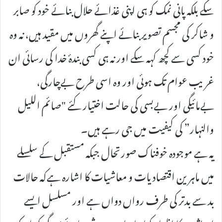
سکے بلکہ پانی نمک کو ہی اپنی غذائے حلال بنائے خود کو صابر
و شاکر کی مجسم تصویر بنائے اپنے گھروں میں مقید ہیں، نہ وہ
خود کسی سے کچھ کہہ سکے اور نہ ہی کسی بندۂ خدا کی رسائی ان
غریب عوام تک ہوئی اور وہ اسی طرح بےچارگی،
بےمائیگی اور بےبسی کی حالت اختیار کئے "صائم اللیل
والنہار” کی کیفیت میں جی رہے ہیں۔
یہ ہے موجودہ خوفناک صورتحال جبکہ مستقبل کے سلسلے
میں ماہرین اقتصادیات و معاشیات کا اشارہ ہےکہ حالات
بد سے بدتر کی طرف رواں دواں ہے اور مسلسل ایسے