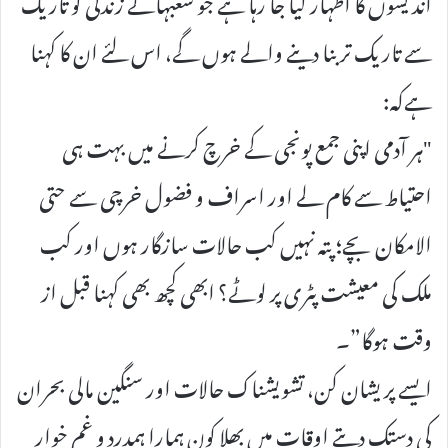
اندیشوں کا اظہار کیا جا رہا ہے جو شعبہائے زندگی کو تاریک
سے تاریک تر بنا دینے والے ہوں گے، اس لئے ان کا کہنا
ہےکہ:
"ہر آدمی اپنی جمع پونجی کے خرچ کرنے میں بہت ہی
احتیاط سے کام لے اور اسراف و فضول خرچی سے حتی
الامکان بچے؛ پتہ نہیں کب حالات سازگار ہوں اور کب
ملک کی معیشت پٹری پر لوٹے؟ ابھی کچھ بھی کہنا قبل از
وقت ہوگا”۔
ایسے پریشان کن، تشویشناک حالات اور سنگین مالی بحران
کی دستک دیتے اوقات میں بھلا کون ہمارا ہمدرد و غم خوار