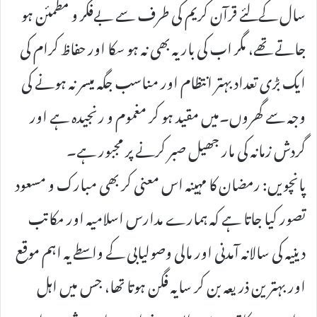
سال کےلئے قرآن کریم کی طرف سے بےفکر و مطمئن ہو
جاتے تھے، مگر اب کی بار یہ بھی نہ ہو سکا اور حفاظ کرام کی
ایک بڑی تعداد بہتر انتظام اور مناسب جگہ میسر نہ ہونے کی
وجہ سے گھروں۔میں مقید ہو کر مغموم و رنجیدہ ہے اور
گردش زمانہ کی مار جھیل صبر کرنے پر مجبور ہے۔
پانچویں: رمضان کا مہینہ اس معنی کر بھی مبارک و مسعود
تصور کیا جاتا ہے کہ ہمارے مدارس اسلامیہ اور مکاتب
دینیہ کی سالانہ آمدنی اور مالی وصولیابی کے واسطے یہ اہم موقع
اور بہترین ذریعہ بن کر سایہ فگن ہوتا تھا، جس میں اہل