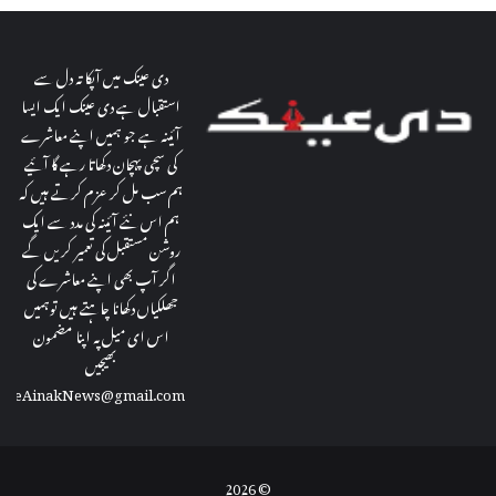
ی
دی عینک میں آپکا تہ دل سے
استقبال ہے دی عینک ایک ایسا
آئینہ ہے جو ہمیں اپنے معاشرے
کی سچی پہچان دکھاتا رہے گا آئیے
ہم سب مل کر عزم کرتے ہیں کہ
ہم اس نئے آئینہ کی مدد سے ایک
روشن مستقبل کی تعمیر کریں گے
اگر آپ بھی اپنے معاشرے کی
جھلکیاں دکھانا چاہتے ہیں توہمیں
اس ای میل پہ اپنا مضمون
بھیجیں
theAinakNews@gmail.com
© 2026