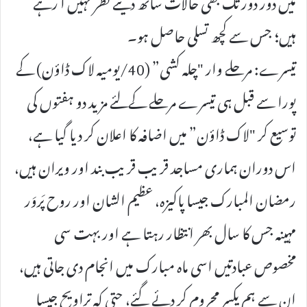
میں دور دور تک بھی حالات ساتھ دیتے نظر نہیں آ رہے
ہیں؛ جس سے کچھ تسلی حاصل ہو۔
تیسرے: مرحلے وار "چلہ کشی” (40/یومیہ لاک ڈاؤن) کے
پورا سے قبل ہی تیسرے مرحلے کےلئے مزید دو ہفتوں کی
توسیع کر "لاک ڈاؤن” میں اضافہ کا اعلان کر دیا گیا ہے،
اس دوران ہماری مساجد قریب قریب بند اور ویران ہیں،
رمضان المبارک جیسا پاکیزہ، عظیم الشان اور روح پَروَر
مہینہ جس کا سال بھر انتظار رہتا ہے اور بہت سی
مخصوص عبادتیں اسی ماہ مبارک میں انجام دی جاتی ہیں،
ان سے ہم یکسر محروم کر دئے گئے، حتی کہ تراویح جیسا