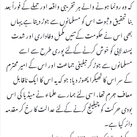
کہ وہ رونما ہونے والے ہر تخریبی واقعہ اور حملے کے فوراً بعد
بنا تحقیق و ثبوت اس کو مسلمانوں سے جوڑ دیتا ہے یہاں
بھی اس نے حکومت کے تئیں مکمل وفاداری اور شدت
پسند لابی کو خوش کرنے کےلئے پوری طرح سے اسے
مسلمانوں سے جوڑ کر تبلیغی جماعت اور اس کے امیر محترم
کے سر اس کا ٹھیکرا پھوڑ دیا؛ جو کہ یہ اس کا ایک ناقابل
معاف جرم تھا، اسی لئے ہمارے علماء نے میڈیا کی اس
بودی حرکت کو چیلینج کرنے کےلئے عدالت کا رخ کر مقدمہ
دائر کیا ہے۔