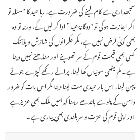
سمجھداری سے کام لینے کی ضرورت ہے، رہا عید کا مسئلہ تو
اگر اجازت ہوگی تو "دوگانۂ عید” ادا کر لیں گے، ورنہ تو وہ
بھی کوئی فرض نہیں ہے، مگر حکمرانوں کی شازش و پلاننگ
کسی بھی قیمت قوم کے سر تھوپنے اور منڈھنے نہیں دینا
ہے۔ کم میٹھی سوئیاں کھا لینا، پرانے رکھے کپڑے جوتے
پہن لینا، اس بار عیدی مت لینا دینا مگر اس بات کو ضرور
دامن کے پلو سے باندھے رہنا کہ ہمیں ملک بھی عزیز ہے
اور اپنی قوم کی عزت و سربلندی بھی پیاری ہے۔