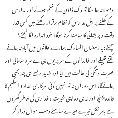
وصولا نہ جا سکا تو لوک ڈاؤن کے ختم ہونے اور مدارس
کے کھلنے پر اہل مدارس کو نظام برقرار رکھنے میں کس قدر
دقت و پریشانی کا سامنا کرنا ہوگا؛ خود اندازہ لگا لیجئے؟
چھٹے: یہ رمضان المبارک ہمارے علاقوں میں آباد نہ جانے
کتنے قبیلے اور خاندانوں کے سر پر یوں ہی بےسر و سامانی اور
عسرت و تنگی کی حالت میں آیا اور شاید ویسے ہی چلا بھی
جائےگا، اس دوران نہ تو انہیں کوئی سرکاری امداد و اسکیم کا
فائدہ پہنچا اور نہ ہی وہ اپنی غیرت و خداری کی خاطر گھروں
سے باہر نکل تیرے میرے سامنے دست سوال دراز کر