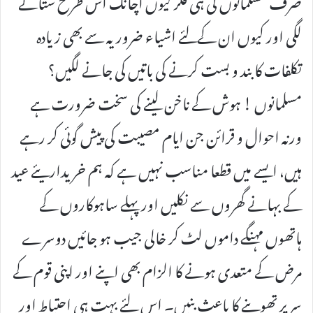
صرف مسلمانوں کی ہی فکر کیوں اچانک اس طرح ستانے
لگی اور کیوں ان کےلئے اشیاء ضروریہ سے بھی زیادہ
تکلفات کا بند و بست کرنے کی باتیں کی جانے لگیں؟
مسلمانوں ! ہوش کے ناخن لینے کی سخت ضرورت ہے
ورنہ احوال و قرائن جن ایام مصیبت کی پیش گوئی کر رہے
ہیں، ایسے میں قطعا مناسب نہیں ہے کہ ہم خریداریئے عید
کے بہانے گھروں سے نکلیں اور پہلے ساہوکاروں کے
ہاتھوں مہنگے داموں لٹ کر خالی جیب ہو جائیں دوسرے
مرض کے متعدی ہونے کا الزام بھی اپنے اور اپنی قوم کے
سر پر تھوپنے کا باعث بنیں۔ اس لئے بہت ہی احتیاط اور