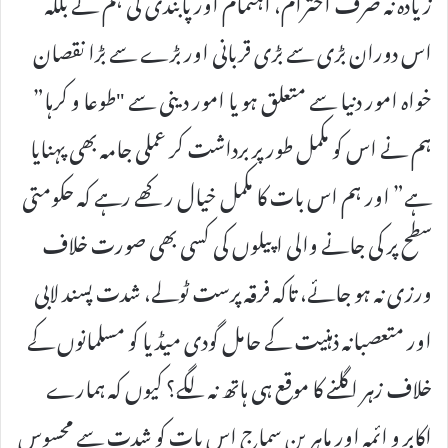
زیادہ نہ صرف احترام، اہتمام اور پابندی کی ہم نے بلکہ
اس دوران بڑی سے بڑی قربانی اور بڑے سے بڑا نقصان
خواہ امور دنیا سے متعلق ہو یا امور دینی سے "طوعا و کرہا”
ہم نے اس کو مکمل طور پر برداشت کر عملی جامہ بھی پہنایا
ہے” اور ہم اس بات کا مکمل خیال رکھے رہے کہ حکومتی
سطح پر کی جانے والی اپیلوں کی کسی بھی صورت خلاف
ورزی نہ ہو جائے، تاکہ فرقہ پرست ٹولے، شدت پسند لابی
اور متعصبانہ ذہنیت کے حامل گودی میڈیا کو مسلمانوں کے
خلاف زہر اگلنے کا موقع ہی ہاتھ نہ لگے؟ کیوں کہ ہمارے
اکابر و ائمہ اور ماہرین سماج اس بات کو شدت سے محسوس