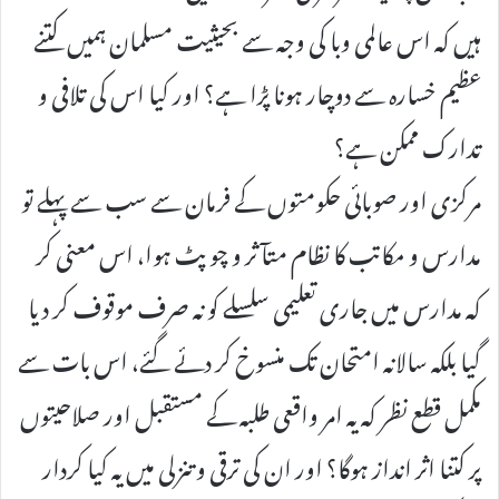
ہیں کہ اس عالمی وبا کی وجہ سے بحیثیت مسلمان ہمیں کتنے
عظیم خسارہ سے دوچار ہونا پڑا ہے؟ اور کیا اس کی تلافی و
تدارک ممکن ہے؟
مرکزی اور صوبائی حکومتوں کے فرمان سے سب سے پہلے تو
مدارس و مکاتب کا نظام متآثر و چوپٹ ہوا، اس معنی کر
کہ مدارس میں جاری تعلیمی سلسلے کو نہ صرف موقوف کر دیا
گیا بلکہ سالانہ امتحان تک منسوخ کر دئے گئے، اس بات سے
مکمل قطع نظر کہ یہ امر واقعی طلبہ کے مستقبل اور صلاحیتوں
پر کتنا اثر انداز ہوگا؟ اور ان کی ترقی و تنزلی میں یہ کیا کردار