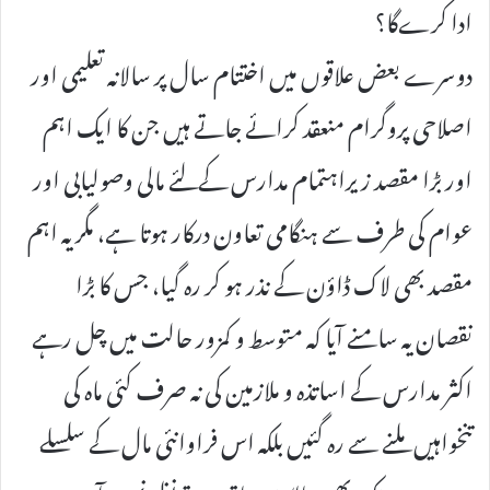
ادا کرےگا؟
دوسرے بعض علاقوں میں اختتام سال پر سالانہ تعلیمی اور
اصلاحی پروگرام منعقد کرائے جاتے ہیں جن کا ایک اہم
اور بڑا مقصد زیراہتمام مدارس کےلئے مالی وصولیابی اور
عوام کی طرف سے ہنگامی تعاون درکار ہوتا ہے، مگر یہ اہم
مقصد بھی لاک ڈاؤن کے نذر ہو کر رہ گیا، جس کا بڑا
نقصان یہ سامنے آیا کہ متوسط و کمزور حالت میں چل رہے
اکثر مدارس کے اساتذہ و ملازمین کی نہ صرف کئی ماہ کی
تنخواہیں ملنے سے رہ گئیں بلکہ اس فراوانئی مال کے سلسلے