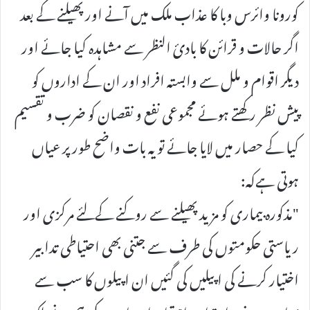
کورونا وائرس وبا کا عذاب ملک میں آنے اور پھیلنے کے بعد
اگر حالات و قرائن کا بادئ النظر سے مشاہدہ کیا جائے اور
دیگر اقوام و ملل سے وابستہ افراد اور ان کے اداروں کو
پیش نظر رکھتے ہوئے مجموعی نفع و نقصان کو ضرب و تقسیم
کیا کے حصار میں لایا جائے تو یہ بات واضح طور پر عیاں
ہوتی ہےکہ:
"مذکورہ بیماری کو مزید پھیلنے سے روکنے کےلئے مرکزی اور
ریاستی حکومتوں کی طرف سے جتنی بھی احتیاطی تدابیر
اختیار کرنے کی اپیلیں کی گئیں ان اپیلوں کا سب سے