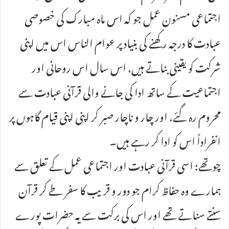
اجتماعی مسنون عمل جو کہ اس ماہ مبارک کی خصوصی
عبادت کا درجہ رکھنے کی بنیاد پر عوام الناس اس میں اپنی
شرکت کو یقینی بناتے ہیں، اس سال اس روحانی اور
اجتماعیت کے ساتھ ادا کی جانے والی قرآنی عبادت سے
محروم رہ گئے، اور چار و ناچار صبر کر اپنی اپنی قیام گاہوں پر
انفراداً اس کو ادا کر رہے ہیں۔
چوتھے: اسی قرآنی عبادت اور اجتماعی عمل کے تعلق سے
ہمارے وہ حفاظ کرام جو دور و قریب کا سفر طے کر قرآن
سنتے سناتے تھے اور اس کی برکت سے یہ حضرات پورے