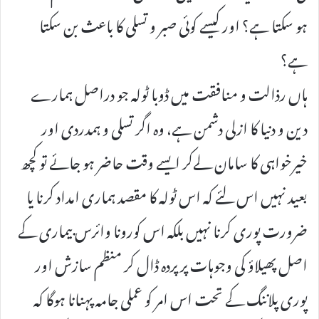
ہو سکتا ہے؟ اور کیسے کوئی صبر و تسلی کا باعث بن سکتا
ہے؟
ہاں رذالت و منافقت میں ڈوبا ٹولہ جو دراصل ہمارے
دین و دنیا کا ازلی دشمن ہے، وہ اگر تسلی و ہمدردی اور
خیرخواہی کا سامان لےکر ایسے وقت حاضر ہو جائے تو کچھ
بعید نہیں اس لئے کہ اس ٹولہ کا مقصد ہماری امداد کرنا یا
ضرورت پوری کرنا نہیں بلکہ اس کورونا وائرس بیماری کے
اصل پھیلاؤ کی وجوہات پر پردہ ڈال کر منظم سازش اور
پوری پلاننگ کے تحت اس امر کو عملی جامہ پہنانا ہوگا کہ