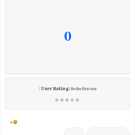
0
User Rating:
Be the first one !
+