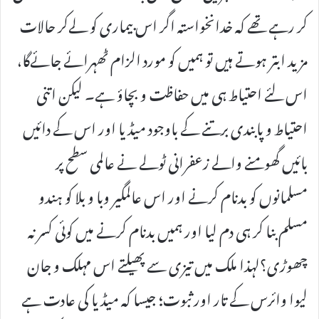
کر رہے تھے کہ خدانخواستہ اگر اس بیماری کو لےکر حالات
مزید ابتر ہوتے ہیں تو ہمیں کو مورد الزام ٹھہرائے جائےگا،
اس لئے احتیاط ہی میں حفاظت و بچاؤ ہے۔ لیکن اتنی
احتیاط و پابندی برتنے کے باوجود میڈیا اور اس کے دائیں
بائیں گھومنے والے زعفرانی ٹولے نے عالمی سطح پر
مسلمانوں کو بدنام کرنے اور اس عالمگیر وبا و بلا کو ہندو
مسلم بنا کر ہی دم لیا اور ہمیں بدنام کرنے میں کوئی کسر نہ
چھوڑی؟لہذا ملک میں تیزی سے پھیلتے اس مہلک و جان
لیوا وائرس کے تار اور ثبوت؛ جیسا کہ میڈیا کی عادت ہے