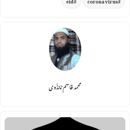
eid
corona virus
محمد قاسم ٹانڈؔوی
م
ا