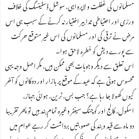
مسلمانوں کی غفلت و لاپرواہی، سوشل ڈسٹینسگ کی خلاف
ورزی اور احتیاطی تدابیر اختیار نہ کرنے کے سبب ہی اس
مرض نے ترقی کی اور مسلمانوں کی اس غیر متوقع حرکت
سے پورے دیش کو خطرہ لاحق ہوا۔
اس تعلق سے دیگر وجوہات بھی ممکن ہیں، مگر اصل وجہ یہی
محسوس ہوتی ہے کہ عید کے موقع پر بازار اور دوکانوں کو آخر
کیوں کھولا جا رہا ہے؟ جب بس، ٹرین، ہوائی جہاز،
اسکول، کالج اور کوچنگ سینٹر وغیرہ تمام بند ہیں تو پھر تقریبا
دو ماہ سے قید و بند کی صعوبتیں برداشت کر رہے عوام میں