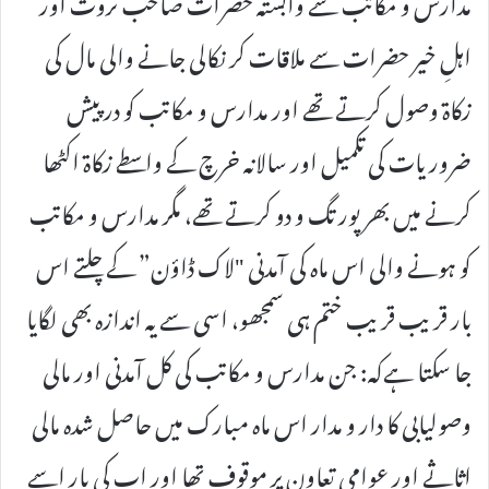
مدارس و مکاتب سے وابستہ حضرات صاحب ثروت اور
اہلِ خیر حضرات سے ملاقات کر نکالی جانے والی مال کی
زکاۃ وصول کرتے تھے اور مدارس و مکاتب کو در پیش
ضروریات کی تکمیل اور سالانہ خرچ کے واسطے زکاۃ اکٹھا
کرنے میں بھرپور تگ و دو کرتے تھے، مگر مدارس و مکاتب
کو ہونے والی اس ماہ کی آمدنی "لاک ڈاؤن” کے چلتے اس
بار قریب قریب ختم ہی سمجھو، اسی سے یہ اندازہ بھی لگایا
جا سکتا ہےکہ: جن مدارس و مکاتب کی کل آمدنی اور مالی
وصولیابی کا دار و مدار اس ماہ مبارک میں حاصل شدہ مالی
اثاثے اور عوامی تعاون پر موقوف تھا اور اب کی بار اسے