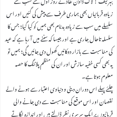
بہرکیف ! لاک ڈاؤن نفاذ کے روز اول سے سب سے
زیادہ قربانیاں بھی ہماری طرف سے پیش کی گئیں اور اس
سلسلے میں سب سے زیادہ بدنام بھی ہمیں کو کیا گیا؛ جس کا
سلسلہ تاحال جاری ہے اور جیسا کہ سننے میں آ رہا ہے کہ عید
کی مناسبت سے بازار دوکانیں کھول دی جائیں گی؛ ہمیں تو
یہ بھی کسی خفیہ سازش اور ان کی منظم پلاننگ کا حصہ
معلوم ہوتا ہے۔
چلئے پہلے اس دوران دینی و دنیاوی اعتبار سے ہونے والے
نقصان اور اس موقع کی مناسبت سے دی جانے والی
قربانیوں پر ایک سرسری نظر ڈالتے ہیں اور اندازہ لگاتے