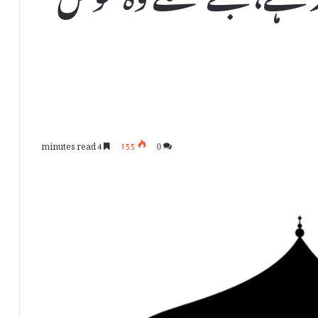
4 minutes read
155
0