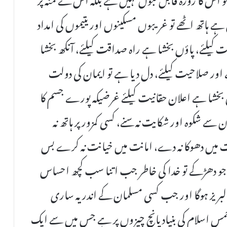
ے ہاتھ اٹھے تو غریبوں مسکینوں اور یتیموں کی امداد
ت کیلئے، پاؤں بخشا ہے راہ صداقت کیلئے، آنکھ بخشا
 اور صلاحیت کیلئے، دل دیا ہے تو ایمان کی دولت
اں بخشا ہے اعلان حقانیت کیلئے غرضیکہ پورے جسم کا
 شکوہ اور شکایت نہ سنے، کسی کمزور پر ہاتھ نہ
 میں دھوکا نہ دے، امانت میں خیانت نہ کرے بس
ل جو دھڑکے تو خدا کی خاطر جب اتنا سب کچھ احساس
سے لبریز ہوگا اور جب کسی مسلمان کے اندر یہ ساری
لی خمس اسلام کی بنیاد پانچ چیزوں پر ہے جس میں سے ایک