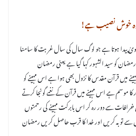
ے وہ خوش نصیب ہے!
ویٰ پیدا ہوتا ہے جو لوگ سال کی سال غربت کا سامنا
رمضان کو سید الشہور کہا گیا ہے یعنی رمضان
مہینے میں قرآن مقدس کا نزول بھی ہوا ہے اس مہینے کو
ار کا موسم ہے اس مہینے میں قرآن کے نغمے گونجا کرتے
ی خرافات سے دور رہ کر اس بابرکت مہینے کی رحمتوں
ں سے توبہ کریں اور خدا کا قرب حاصل کریں رمضان