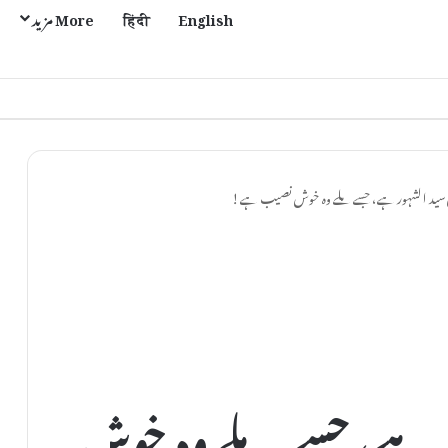
English
हिंदी
More مزید
ی مل اور موتی پور میں بحالی کا عمل تیز
 سید الشہور ہے، جسے ملے وہ خوش نصیب ہے!
ر ہے، جسے ملے وہ خوش