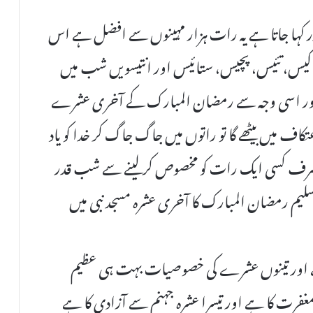
در کہا جاتا ہے یہ رات ہزار مہینوں سے افضل ہے اس
کیس، تئیس، پچیس، ستائیس اور انتیسویں شب میں
ور اسی وجہ سے رمضان المبارک کے آخری عشرے
کاف میں بیٹھے گا تو راتوں میں جاگ جاگ کر خدا کو یاد
ا صرف کسی ایک رات کو مخصوص کرلینے سے شب قدر
التسليم رمضان المبارک کا آخری عشرہ مسجد نبی میں
 اور تینوں عشرے کی خصوصیات بہت ہی عظیم
مغفرت کا ہے اور تیسرا عشرہ جہنم سے آزادی کا ہے