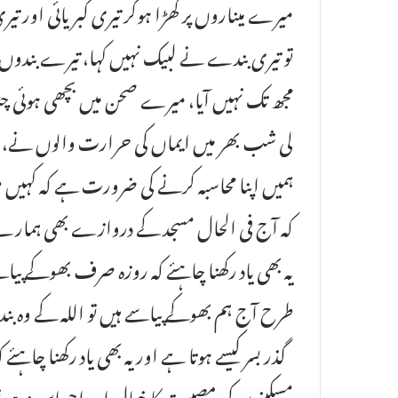
میرے میناروں پر کھڑا ہوکر تیری کبریائی اور تیری 
تو تیری بندے نے لبیک نہیں کہا، تیرے بندوں کا 
مجھ تک نہیں آیا، میرے صحن میں بچھی ہوئی چٹائیو
لی شب بھر میں ایماں کی حرارت والوں نے، پر م
ہمیں اپنا محاسبہ کرنے کی ضرورت ہے کہ کہیں مساج
کہ آج فی الحال مسجد کے دروازے بھی ہمارے لی
یہ بھی یاد رکھنا چاہئے کہ روزہ صرف بھوکے پیا
طرح آج ہم بھوکے پیاسے ہیں تو اللہ کے وہ بندے
گذر بسر کیسے ہوتا ہے اور یہ بھی یاد رکھنا چاہ
مسکینوں کی مصیبت کا خیال اور احساس نہ ہو تو