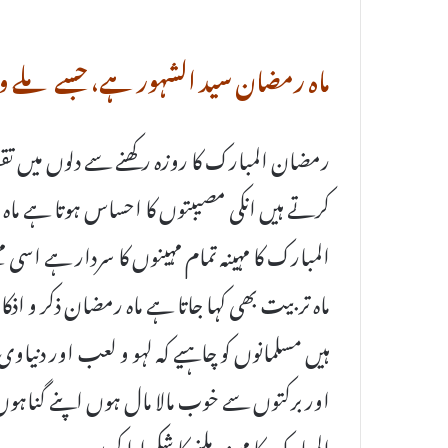
ماہ رمضان سید الشہور ہے، جسے مل
رمضان المبارک کا روزہ رکھنے سے دلوں میں تق
کرتے ہیں انکی مصیبتوں کا احساس ہوتا ہے ماہ 
المبارک کا مہینہ تمام مہینوں کا سردار ہے اسی 
ماہ تربیت بھی کہا جاتا ہے ماہ رمضان ذکر و اذک
ہیں مسلمانوں کو چاہیے کہ لہو و لعب اور دنیاو
اور برکتوں سے خوب مالا مال ہوں اپنے گناہو
المبارک کا مہینہ ملنے کا شکر ادا کریں،،