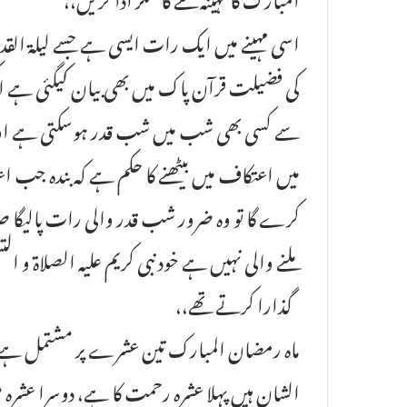
اسی مہینے میں ایک رات ایسی ہے جسے لیلۃ الق
کی فضیلت قرآن پاک میں بھی بیان کیگئی ہے ا
سے کسی بھی شب میں شب قدر ہوسکتی ہے ا
میں اعتکاف میں بیٹھنے کا حکم ہے کہ بندہ جب اعت
کرے گا تو وہ ضرور شب قدر والی رات پالیگ
ملنے والی نہیں ہے خود نبی کریم علیہ الصلاۃ و 
گذارا کرتے تھے،،
ماہ رمضان المبارک تین عشرے پر مشتمل ہے
الشان ہیں پہلا عشرہ رحمت کا ہے، دوسرا عشرہ 