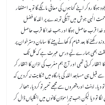
د ہوگا روکر اپنے گناہوں کی معافی مانگے گا توبہ استغفار
 الٰہی جوش میں آئیگی تو بندے پر اللہ کا فضل
 خدا قرب حاصل ہوگا اور جب خدا کا قرب حاصل
زہ رکھنے کا بعد شام کو کھانے پینے کا سامان دسترخوان پر
ے وہ وقت بھی ہمارے لیے درس عبرت ہے کہ کل تک
 انتظار کرتی تھی اور آج ہم مغرب کی اذان کا انتظار کر
بل ہی مساجد اللہ کی بارگاہ میں شکایت نہ کردیں کہ
دیا، اینٹ اور پتھروں سے مجھے تعمیر تو کردیا، جھالر
 لگا تو دیا لیکن جب تیرا مؤذن کانوں میں انگلیاں ڈال کر