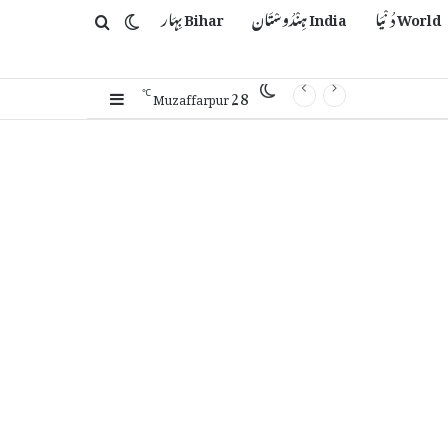
World دُنْیَا
India ہِنْدُوسْتَان
Bihar بِہَار
Switch skin
Search for
28
Sidebar
℃
Muzaffarpur