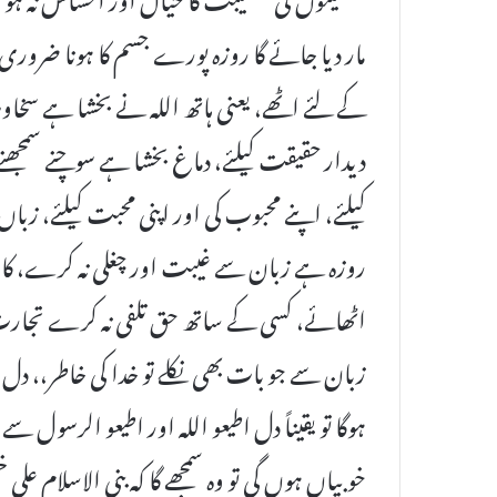
مار دیا جائے گا روزہ پورے جسم کا ہونا ضروری ہ
کے لئے اٹھے، یعنی ہاتھ اللہ نے بخشا ہے سخاو
دیدار حقیقت کیلئے، دماغ بخشا ہے سوچنے سمجھنے
کیلئے، اپنے محبوب کی اور اپنی محبت کیلئے، زب
روزہ ہے زبان سے غیبت اور چغلی نہ کرے، کان سے
اٹھائے، کسی کے ساتھ حق تلفی نہ کرے تجارت
زبان سے جو بات بھی نکلے تو خدا کی خاطر،، د
ہوگا تو یقیناً دل اطیعو اللہ اور اطیعو الرسول 
خوبیاں ہوں گی تو وہ سمجھے گا کہ بنی الاسلام ع