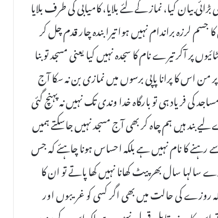
بڑائی بیان کیا، نماز کے لئے بلایا، کامیابی کی طرف بلایا
جسم لرزہ براندام نہیں ہوا تیرا بندہ چار قدم چل کر
ں پر آکر تیرے نام کا سجدہ نہیں کیا یعنی مسجد تو بنا
ن اس کا پرانا پاپی برسوں میں نمازی بن نہ سکا آج
د کی فریاد ہی تو بارگاہ خدا وندی تک نہیں نہ پہنچ گئی
ے بند ہیں ہم چاہ کر بھی آج مسجد نہیں جاسکتے ہمیں
سے رہنے کا نام نہیں ہے بلکہ احساس ہونا چاہئے کہ جس
 سالہا سال بھر پیٹ کھانا نہیں کھا پاتے تو ان کا
ئے کہ روزے کی حالت میں بھی اگر کسی کو غریبوں اور
 اس کا روزہ قابل قبول نہیں ہے بلکہ اس کے منہ پر