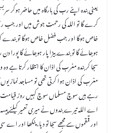
یعنی بندہ اپنے رب کی بارگاہ میں حاضر ہوکر سربسجو
کرے گا تو اللہ کی رحمت جوش میں اور جب رحمت
خاص ہوگا اور جب فضل خاص ہوگا تو بندے کو
ہوجائے گا تو بندے بیڑا پار ہوجائے گا پورا دن رو
سجا کر بندہ مغرب کی اذان کا انتظار کرتا ہ
مغرب کی اذان ہوا کرتی تھی تو مساجد نمازیوں کا
رہے ہیں سوچ مسلماں سوچ کہیں روز قیامت سے ق
اے اللہ تیرے بندوں نے میری تعمیر کیلئے پیسہ تو 
اور قمقموں سے مجھے سجا تو دیا، پنکھا اور اے سی