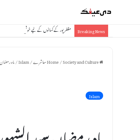
مظفرپور کے کسانوں کے لیے خوشخبری: مڑون میں نئی چین
Breaking News
Home
Society and Culture معاشرے
/
/
Islam
/
ماہ رمضان
Islam
ماہ رمضان سید الشہو