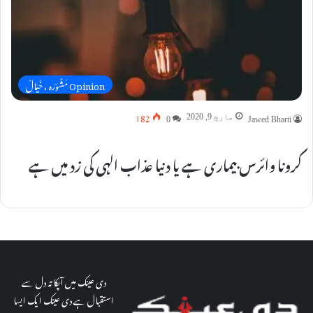
Opinion مَشْوَرَہ ، خَیَالْ
182
مارچ 9, 2020
0
Jawed Bharti
کرونا وائرس بیماری ہے یا دنیا عذاب الہی کی زد میں ہے
دی عینک میں آپکا تہ دل سے
استقبال ہے دی عینک ایک ایسا