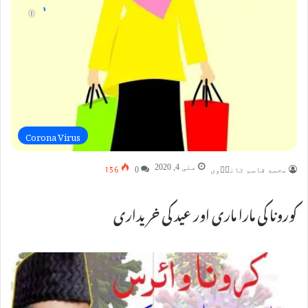
Corona Virus
156
مئی 4, 2020
محمد قاسم ٹانڈؔوی
0
کورونا کی مارا ماری اور عید کی خریداری