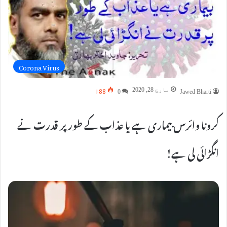
Corona Virus
188
مارچ 28, 2020
0
Jawed Bharti
کرونا وائرس بیماری ہے یا عذاب کے طور پر قدرت نے
انگڑائی لی ہے!