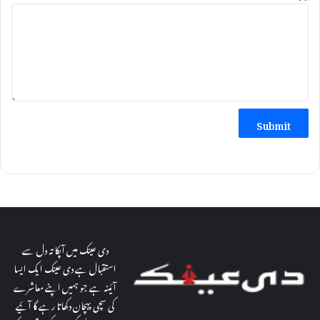
Submit
دی عینک میں آپکا تہ دل سے
استقبال ہے دی عینک ایک ایسا
آئینہ ہے جو ہمیں اپنے معاشرے
کی سچی پہچان دکھاتا رہے گا آئیے