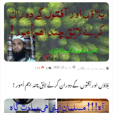
177
مارچ 23, 2020
محمد قاسم ٹانڈؔوی
0
بَلاؤں اور آفتوں کے دوران کرنے لائِق چند اہم اُمور !