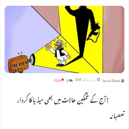
770
اپریل 2, 2020
0
Jawed Bharti
!آج کے غمگین حالات میں بھی میڈیا کا کردار
تعصبانہ