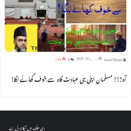
179
مارچ 19, 2020
0
Jawed Bharti
آہ!!! مسلمان اپنی ہی عبادت گاہ سے خوف کھانے لگا!
دی عینک میں آپکا تہ دل سے