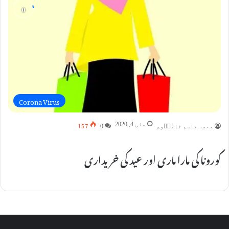
Corona Virus
157
مئی 4, 2020
محمد قاسم ٹانڈؔوی
0
کورونا کی مارا ماری اور عید کی خریداری