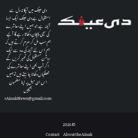
دی عینک میں آپکا تہ دل سے
استقبال ہے دی عینک ایک ایسا
آئینہ ہے جو ہمیں اپنے معاشرے
کی سچی پہچان دکھاتا رہے گا آئیے
ہم سب مل کر عزم کرتے ہیں کہ
ہم اس نئے آئینہ کی مدد سے ایک
روشن مستقبل کی تعمیر کریں گے
اگر آپ بھی اپنے معاشرے کی
جھلکیاں دکھانا چاہتے ہیں توہمیں
اس ای میل پہ اپنا مضمون
بھیجیں
theAinakNews@gmail.com
© 2026
Contact
About theAinak