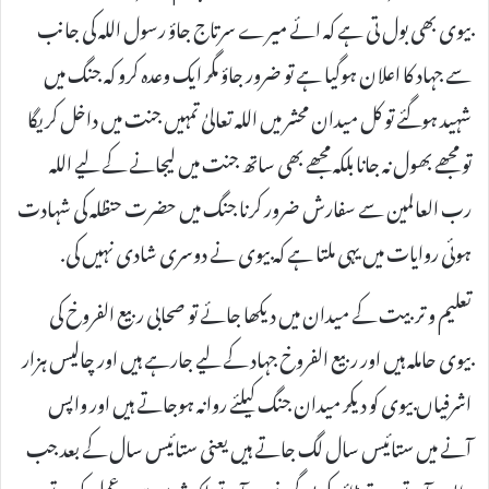
بیوی بھی بول تی ہے کہ ائے میرے سرتاج جاؤ رسول اللہ کی جانب
سے جہاد کا اعلان ہوگیا ہے تو ضرور جاؤ مگر ایک وعدہ کرو کہ جنگ میں
شہید ہوگئے تو کل میدان محشر میں اللہ تعالیٰ تمہیں جنت میں داخل کریگا
تو مجھے بھول نہ جانا بلکہ مجھے بھی ساتھ جنت میں لیجانے کے لیے اللہ
رب العالمین سے سفارش ضرور کرنا جنگ میں حضرت حنظلہ کی شہادت
ہوئی روایات میں یہی ملتا ہے کہ بیوی نے دوسری شادی نہیں کی.
تعلیم و تربیت کے میدان میں دیکھا جائے تو صحابی ربیع الفروخ کی
بیوی حاملہ ہیں اور ربیع الفروخ جہاد کے لیے جارہے ہیں اور چالیس ہزار
اشرفیاں بیوی کو دیکر میدان جنگ کیلئے روانہ ہوجاتے ہیں اور واپس
آنے میں ستائیس سال لگ جاتے ہیں یعنی ستائیس سال کے بعد جب