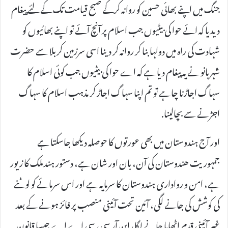
جنگ میں اپنے بھائی حسین کو روانہ کرکے صبح قیامت تک کے لئے پیغام
دیدیا کہ ائے حوا کی بیٹیوں جب اسلام پر آنچ آئے تو اپنے بھائیوں کو
شہادت کی راہ میں دولہا بنا کر روانہ کر دینا اسی سرزمین کربلا سے حضرت
شہربانو نے یہ پیغام دیا ہے کہ اے حوا کی بیٹیوں جب کوئی اسلام کا
سہاگ اجاڑنا چاہے تو تم اپنا سہاگ اجاڑ کر مذہب اسلام کا سہاگ
اجڑنے سے بچالینا.
اور آج ہندوستان میں بھی عورتوں کا حوصلہ دیکھا جاسکتا ہے
جمہوریت ھندوستان کی آن، بان اور شان ہے، دستور ہند ملک کا زیور
ہے، امن و رواداری ہندوستان کا سرمایہ ہے اور اس سرمائے کو لوٹنے
کی کوشش کی جانے لگی، آئین تحت آئینی منصب پر فائز ہونے کے بعد
غیر آئینی قدم اٹھایا جانے لگا، این آر سی، سی اے اے جیسا قانون