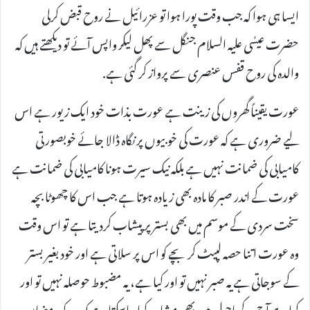
ایسا ہی ہوا کہ جب وقت پورا ہوا تو عزرائیل نے روح قبض کرلی
حضرت عیسٰی علیہ السلام جنگل سے پھل لیکر واپس آئے تو دیکھتے ہیں کہ
والدہ کی روح قفس عنصری سے پرواز کر گئی ہے.
عورت یقیناً گھروں کی زینت ہے عورت بذات خود ایک زیور ہے اس
لیے ضروری ہے کہ عورت کی خوبیوں پر نگاہ ڈالا جائے خوبصورتی
کامیابی کی ضمانت نہیں ہے بلکہ نیک سیرت ہونا کامیابی کی ضمانت ہے
عورت کے اندر صبر کا مادہ بھی زیادہ ہوتا ہے جب اس کا چھوٹا بچہ
سخت سردی کے موسم میں بھی بستر پر پیشاب کردیتا ہے تو اس وقت
وہ عورت اتنا حصہ لپیٹ کر بچے کو اس پر سلاتی ہے اور خود بغیر بستر
کے سوجاتی ہے یہ صبر نہیں تو اور کیا ہے، یہ مضبوط حوصلہ نہیں تو اور
کیا ہے آج کے ماحول میں بھی مشاہدہ کیا جاسکتا ہے کہ مرد کو رمضان