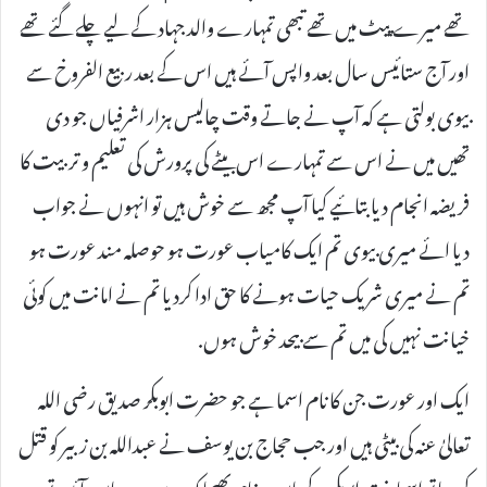
تھے میرے پیٹ میں تھے تبھی تمہارے والد جہاد کے لیے چلے گئے تھے
اور آج ستائیس سال بعد واپس آئے ہیں اس کے بعد ربیع الفروخ سے
بیوی بولتی ہے کہ آپ نے جاتے وقت چالیس ہزار اشرفیاں جو دی
تھیں میں نے اس سے تمہارے اس بیٹے کی پرورش کی تعلیم و تربیت کا
فریضہ انجام دیا بتائیے کیا آپ مجھ سے خوش ہیں تو انہوں نے جواب
دیا ائے میری بیوی تم ایک کامیاب عورت ہو حوصلہ مند عورت ہو
تم نے میری شریک حیات ہونے کا حق ادا کردیا تم نے امانت میں کوئی
خیانت نہیں کی میں تم سے بیحد خوش ہوں.
ایک اور عورت جن کا نام اسما ہے جو حضرت ابوبکر صدیق رضی اللہ
تعالیٰ عنہ کی بیٹی ہیں اور جب حجاج بن یوسف نے عبداللہ بن زبیر کو قتل
کر دیا تو اسما بنت ابوبکر کے پاس پیغام بھیجا کہ وہ میرے پاس آئیں تو