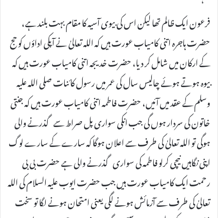
فرعون ایک ظالم تھا لیکن اس کی بیوی آسیہ کا مقام بہت بلند ہے،
حضرت ہاجرہ اتنی کامیاب عورت ہیں کہ اللہ تعالیٰ نے آپکی اداؤں کو حج
کے ارکان میں شامل کر دیا، حضرت خدیجہ اتنی کامیاب عورت ہیں کہ
بیوہ ہوتے ہوئے چالیس سال کی عمر میں رسول کائنات صلی اللہ علیہ
وسلم کے عقد میں آئیں، حضرت فاطمہ اتنی کامیاب عورت ہیں کہ جنتی
خاتون کی سردار ہوں گی جب انکی سواری پل صراط سے گذرنے والی
ہوگی تو اللہ تعالیٰ کی طرف سے اعلان ہوگا کہ سارے کے سارے لوگ
اپنی نگاہیں نیچی کرلو فاطمہ کی سواری گذرنے والی ہے حضرت بی بی
رحمت ایک کامیاب عورت ہیں جب حضرت ایوب علیہ السلام کی اللہ
تعالیٰ کی طرف سے آزمائش ہونے لگی یعنی امتحان ہونے لگا تو سخت