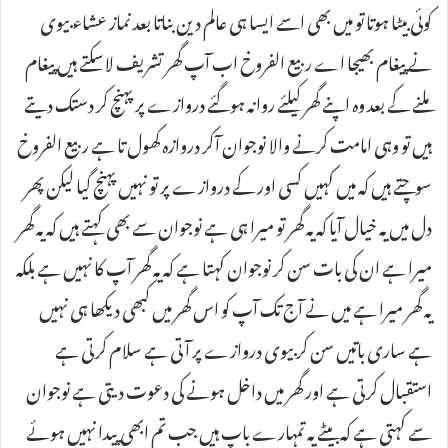
کوئی بیٹا ہوتا تو میں بھی اسے ایسا ہی عالم دین بناتا بعد نماز عشاء بیوی
نے پیغام بھیجا اے ربیع الفروخ اب آپ گھر تشریف لاسکتے ہیں پیغام
ملنے کے بعد وہ اپنے گھر کیلئے روانہ ہوگئے دروازے پر پہنچ کر دستک دیتے
ہیں تو وہی امامت کرنے والا نوجوان آکر دروازہ کھول تا ہے ربیع الفروخ
سوچتے ہیں کہ میں کہیں کسی اور کے دروازے پر تو نہیں پہنچ گیا لیکن پھر
دل میں یہ خیال آیا کہ یہ گھر تو میرا ہی ہے نوجوان سے بھی کہتے ہیں کہ یہ گھر
میرا ہے ان کی بات سن کر نوجوان کہتا ہے کہ یہ گھر آپ کا نہیں ہے بلکہ
یہ گھر میرا ہے میں نے آج تک آپ کو اس گھر میں کبھی دیکھا ہی نہیں
ہے ساری باتیں سن کر بیوی دروازے پر آتی ہے سلام کرتی ہے
استقبال کرتی ہے اور گھر میں داخل ہونے کی دعوت دیتی ہے نوجوان
سے کہتی ہے کہ بیٹے یہ تمہارے باپ ہیں جب تم ابھی پیدا نہیں ہوئے