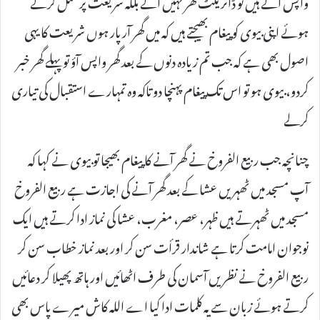
واپس آتے ہیں تو ڈائریکٹ گھر نہیں آتے بلکہ شریعت پر عمل کرتے
ہوئے اپنی بیوی کو پیغام بھیجتے ہیں کہ میں گھر آرپار ہوں شریعت کا یہی
اصول بھی ہے کہ جب تم زیادہ دنوں کے بعد گھر واپس آؤ تو پہلے گھر خبر
کردو، بیوی ہو تو اس تک پیغام پہنچا دو تاکہ وہ تمہارے استقبال کی تیاری
کرلے
چنانچہ جب ربیع الفروخ نے گھر آنے کا پیغام بھیجا تو بیوی نے کہا کہ
آپ مسجد میں ٹھہریں عشا کے بعد گھر آنے کی اجازت ہے ربیع الفروخ
مسجد میں ٹھہرتے ہیں ظہر، عصر، مغرب، عشا کی نماز ادا کرتے ہیں ایک
نوجوان امامت کرتا ہے شاندار قرأت سن کر اور بعد نماز خطاب سن کر
ربیع الفروخ نے نظریں آسمان کی طرف اٹھائیں اور ہاتھ پھیلا کر دعائیں
کرتے ہوئے زبان سے یہ کلمات ادا کیا اے اللہ کاش میرے پاس بھی