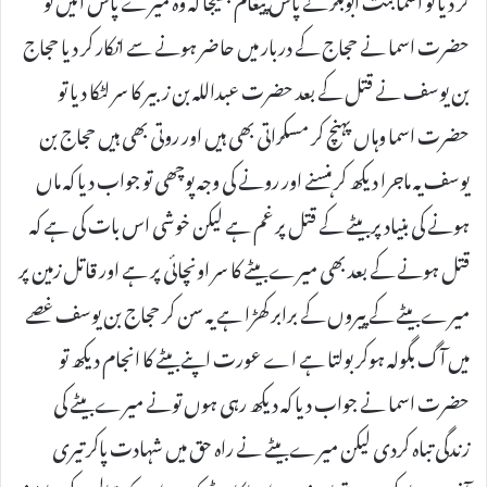
حضرت اسما نے حجاج کے دربار میں حاضر ہونے سے انکار کر دیا حجاج
بن یوسف نے قتل کے بعد حضرت عبداللہ بن زبیر کا سر لٹکا دیا تو
حضرت اسما وہاں پہنچ کر مسکراتی بھی ہیں اور روتی بھی ہیں حجاج بن
یوسف یہ ماجرا دیکھ کر ہنسنے اور رونے کی وجہ پوچھی تو جواب دیا کہ ماں
ہونے کی بنیاد پر بیٹے کے قتل پر غم ہے لیکن خوشی اس بات کی ہے کہ
قتل ہونے کے بعد بھی میرے بیٹے کا سر اونچائی پر ہے اور قاتل زمین پر
میرے بیٹے کے پیروں کے برابر کھڑا ہے یہ سن کر حجاج بن یوسف غصے
میں آگ بگولہ ہوکر بولتا ہے اے عورت اپنے بیٹے کا انجام دیکھ تو
حضرت اسما نے جواب دیا کہ دیکھ رہی ہوں تونے میرے بیٹے کی
زندگی تباہ کردی لیکن میرے بیٹے نے راہ حق میں شہادت پاکر تیری