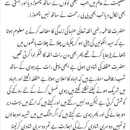
مصیبت کے عالم میں جب سبھی لوگوں نے ساتھ چھوڑ دیا اور بستی سے
بھی نکال دیا تب بھی بی بی رحمت نے ساتھ نہیں چھوڑا.
حضرت فاطمہ رضی اللہ تعالٰی عنہا کی زندگی کا مطالعہ کرنے پر معلوم ہوتا
ہے کہ سید الکونین کی بیٹی ہو کر چکیاں چلاتے چلات ہاتھوں میں
چھالے پڑجایا کرتے تھے پھر بھی دن رات اللہ کا شکر ادا کرتی تھیں.
حضرت حنظلہ کی شادی ہوئی ہے ابھی پہلی رات ہے بیوی کے ساتھ
شب زفاف منارہے ہیں کہ جہاد کا اعلان ہوتا ہے حنظلہ اٹھتے اور جہاد
میں شریک ہونے کیلئے نکلنے لگتے ہیں بیوی غسل کرنے کے لئے روکنے کی
کوشش کرتی ہے لیکن وہ نہیں رکتے ہیں اور کہتے ہیں کہ اتنے میں بہت دیر
ہو جائے گی اور پھر بیوی سے کہتے ہیں کہ اگر جنگ میں میں شہید ہوجا ؤں
تو تمہیں دوسری شادی کرنے کی اجازت ہے تم دوسری شادی کرلینا