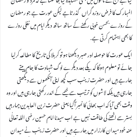
المبارک کا فرض روزہ گراں گذر تاہے لیکن عورت ہے جو رمضان
کے روزے بحسن خوبی رکھنے کے ساتھ ساتھ دیگر ایام میں نفلی روزے
کا بھی اہتمام کرتی ہے.
ایک عورت کا حوصلہ اور صبر دیکھنا ہو تو کربلا کی تاریخ کا مطالعہ کرلیا
جائے تو معلوم ہوگا کہ یکے بعد دیگرے لوگ شہادت کا جام پیتے
جارہے ہیں اور حضرت زینب سب کچھ اپنی آنکھوں سے دیکھتی
جارہی ہیں بلکہ لاشوں کو ترتیب سے خیمے کے اندر رکھتی جارہی ہیں اور وہ
وقت بھی آیا کہ اب بھائی کا نمبر آگیا یعنی حضرت زین العابدین بیمار ہیں
بستر سے اٹھنے کی طاقت نہیں ہے اب سیدنا امام حسین رضی اللہ تعالٰی
عنہ خود میدان کارزار میں جارہے ہیں اور حضرت زینب نے میدان