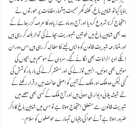
بنایا گیا تو شاہین باغ، گھنٹہ گھر سمیت بیشمار مقامات پر عورتوں نے
احتجاج کرنا شروع کردیا اور آج دو ماہ سے زیادہ کا عرصہ گزر جانے کے
بعد بھی شاہین باغ میں خواتین جمہوریت بچانے کی آواز بلند کر رہی ہیں
اور متنازعہ شہریت قانون کو واپس لینے کا مطالبہ کر رہی ہیں اس دوران
انکے اوپر الزامات بھی لگائے گئے، سردی کے موسم میں بچوں کی
موتیں بھی ہوئیں، انہیں توڑنے کی اور منتشر کرنے کی بار بار کوشش کی
گئی لیکن وہ ملک اور ملک کے آئین کو اصلی حالت میں برقرار رکھنے کے
لئے شیشہ پلائی دیوار بنی ہوئی ہیں اور آج ملک کے کسی بھی حصے میں
شہریت قانون سے متعلق احتجاج ہوتا ہے تو اس میں شاہین باغ کا ذکر
ضرور ہوتا ہے آئے حوا کی بیٹیاں تمہارے حوصلوں کو سلام –