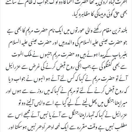
آخرت تباہ کردی یہ تھا حضرت اسما کا دو ٹوک جواب کہ ظالم کے سامنے
بھی حق گوئی و بیباکی کا مظاہرہ کیا.
بلند ترین مقام رکھنے والی عورتوں میں ایک نام حضرت مریم کا بھی ہے
جو حضرت عیسٰی علیہ السلام کی والدہ ہیں اور حضرت عیسٰی علیہ السلام
بغیر باپ کے پیدا ہوئے ہیں وہ حضرت مریم جنہوں نے ملک الموت
سے بھی گفتگو کی ہے جب انکی روح قبض کرنے کی غرض سے عزرائیل
آئے تو حضرت مریم نے کہا کہ کس لئے آئے ہو انہوں نے جواب دیا
کہ روح قبض کرنے کے لئے تو مریم نے کہا کہ میں روزے سے ہوں اور
میرا بیٹا جنگل میں پھل لینے کے لیے گیا ہے اسے واپس آلینے دو تو
عزرائیل نے کہا کہ تمہارا بیٹا جنگل سے آئے یا نہیں آئے مجھے اس سے
مطلب نہیں ہے وقت مقررہ سے ایک لمحہ ادھر اُدھر نہیں ہوسکتا اور