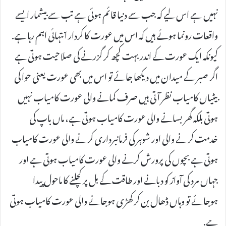
نہیں ہے اس لیے کہ جب سے دنیا قائم ہوئی ہے تب سے بیشمار ایسے
واقعات رونما ہوئے ہیں کہ اس میں عورت کا کردار انتہائی اہم رہا ہے.
کیونکہ ایک عورت کے اندر بہت کچھ کر گزرنے کی صلاحیت ہوتی ہے
اگر صبر کے میدان میں دیکھا جائے تو اس میں بھی عورت یعنی حوا کی
بیٹیاں کامیاب نظر آتی ہیں صرف کمانے والی عورت کامیاب نہیں
ہوتی بلکہ گھر بسانے والی عورت کامیاب ہوتی ہے، ماں باپ کی
خدمت کرنے والی اور شوہر کی فرمانبرداری کرنے والی عورت کامیاب
ہوتی ہے بچوں کی پرورش کرنے والی عورت کامیاب ہوتی ہے اور
جہاں مرد کی آواز کو دبانے اور طاقت کے بل پر کچلنے کا ماحول پیدا
ہوجائے تو وہاں ڈھال بن کر کھڑی ہوجانے والی عورت کامیاب ہوتی
ہے.