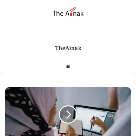
TheAinak
We
bsi
te
ح
و
ا
ک
ی
ب