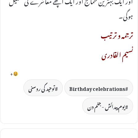
اور ایک بہترین سماج اور ایک اچھے معاشرے کی تشکیل
ہوگی۔
ترجمہ و ترتیب
نسیم القادری
+
Birthday celebrations
توحید کی روسنی
یوم پیدائش - جنم دن