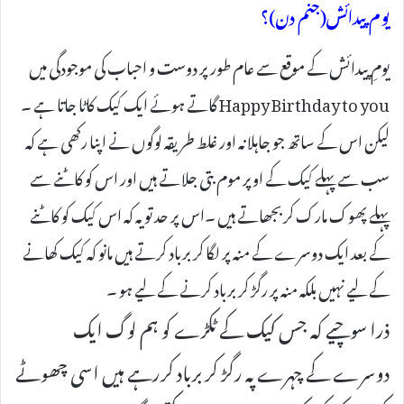
یوم پیدائش(جنم دن)؟
یومِ پیدائش کے موقع سے عام طور پر دوست و احباب کی موجودگی میں
Happy Birthday to you گاتے ہوئے ایک کیک کاٹا جاتا ہے ۔
لیکن اس کے ساتھ جو جاہلانہ اور غلط طریقہ لوگوں نے اپنا رکھی ہے کہ
سب سے پہلے کیک کے اوپر موم بتی جلاتے ہیں اور اس کو کاٹنے سے
پہلے پھوک مارک کربجھاتے ہیں ۔اس پر حد تو یہ کہ اس کیک کو کاٹنے
کے بعد ایک دوسرے کے منہ پر لگا کر برباد کرتے ہیں مانو کہ کیک کھانے
کے لیے نہیں بلکہ منہ پر رگڑ کر برباد کرنے کے لیے ہو ۔
ذرا سوچیے کہ جس کیک کے ٹکڑے کو ہم لوگ ایک
دوسرے کے چہرے پہ رگڑ کر برباد کررہے ہیں اسی چھوٹے