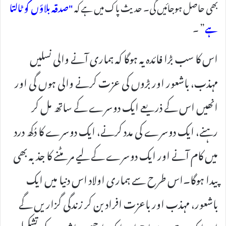
بھی حاصل ہوجائیں گی۔ حدیث پاک میں ہے کہ
"صدقہ بلاؤں کو ٹالتا
ہے
” ۔
اس کا سب بڑا فائدہ یہ ہوگا کہ ہماری آنے والی نسلیں
مہذب، باشعور اور بڑوں کی عزت کرنے والی ہوں گی اور
انھیں اس کے ذریعے ایک دوسرے کے ساتھ مل کر
رہنے، ایک دوسرے کی مدد کرنے، ایک دوسرے کا دُکھ درد
میں کام آنے اور ایک دوسرے کے لیے مر مٹنے کا جذبہ بھی
پیدا ہوگا۔
اس طرح سے ہماری اولاد اس دنیا میں ایک
باشعور، مہذب اور باعزت افراد بن کر زندگی گزاریں گے