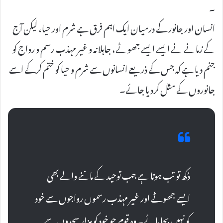
۔
انسان اور جانور کے درمیان ایک اہم فرق ہے شرم اور حیا، لیکن آج
کے زمانے نے ایسے ایسے جھوٹے، جاہلانہ و غیر مہذب رسم و رواج کو
جنم دیا ہے کہ جس کے ذریعے انسانوں سے شرم و حیا کو ختم کرکے اسے
جانوروں کے مثل کردیا جائے۔
دُکھ تو تب ہوتا ہے جب توحید کے ماننے والے بھی
ایسے جھوٹے اور غیر مہذب رسموں رواجوں سے خود
کو نہیں بچا پائے۔ وہ قوم جو خود کو ہزار سجدوں سے