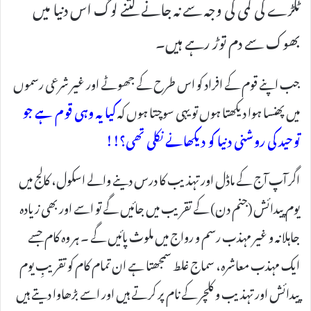
ٹکڑے کی کمی کی وجہ سے نہ جانے کتنے لوگ اس دنیا میں
بھوک سے دم توڑ رہے ہیں۔
جب اپنے قوم کے افراد کو اس طرح کے جھوٹے اور غیر شرعی رسموں
میں پھنسا ہوا دیکھتا ہوں تو یہی سوچتا ہوں کہ
کیا یہ وہی قوم ہے جو
توحید کی روشنی دنیا کو دیکھانے نکلی تھی؟!!
اگر آپ آج کے ماڈل اور تہذیب کا درس دینے والے اسکول، کالج میں
یوم پیدائش (جنم دن) کے تقریب میں جائیں گے تو اسے اور بھی زیادہ
جاہلانہ و غیر مہذب رسم و رواج میں ملوث پائیں گے ۔ ہر وہ کام جسے
ایک مہذب معاشرہ، سماج غلط سمجھتا ہے ان تمام کام کو تقریبِ یوم
پیدائش اور تہذیب و کلچر کے نام پر کرتے ہیں اور اسے بڑھاوا دیتے ہیں