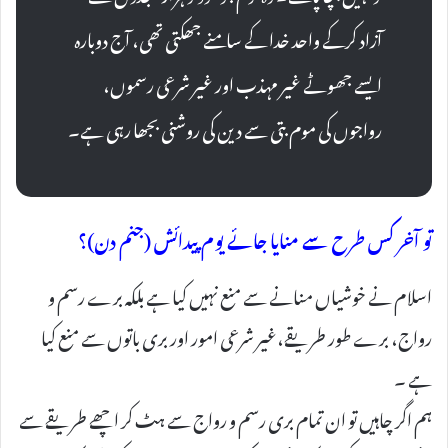
آزاد کرکے واحد خدا کے سامنے جھکتی تھی، آج دوبارہ
ایسے جھوٹے غير مہذب اور غیر شرعی رسموں،
رواجوں کی موم بتی سے دین کی روشنی بجھا رہی ہے۔
تو آخر کس طرح سے منایا جائے یوم پیدائش (جنم دن)؟
اسلام نے خوشیاں منانے سے منع نہیں کیا ہے بلکہ برے رسم و
رواج، برے طور طریقے،غیر شرعی امور اور بری باتوں سے منع کیا
ہے ۔
ہم اگر چاہیں تو ان تمام بری رسم و رواج سے ہٹ کر اچھے طریقے سے