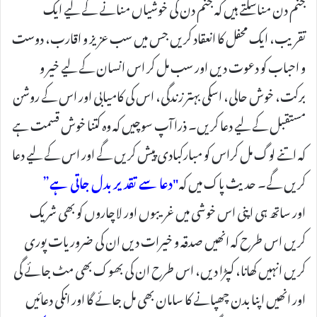
جنم دن مناسکتے ہیں کہ جنم دن کی خوشیاں منانے کے لیے ایک
تقریب، ایک محفل کا انعقاد کریں جس میں سب عزیز و اقارب، دوست
و احباب کو دعوت دیں اور سب مل کر اس انسان کے لیے خیر و
برکت، خوش حالی، اسکی بہتر زندگی، اس کی کامیابی اور اس کے روشن
مستقبل کے لیے دعا کریں۔ ذرا آپ سوچیں کہ وہ کتنا خوش قسمت ہے
کہ اتنے لوگ مل کراس کو مبارکبادی پیش کریں گے اور اس کے لیے دعا
کریں گے۔ حدیث پاک میں کہ
"دعا سے تقدیر بدل جاتی ہے”
اور ساتھ ہی اپنی اس خوشی میں غریبوں اور لاچاروں کو بھی شریک
کریں اس طرح کہ انھیں صدقہ و خیرات دیں ان کی ضروریات پوری
کریں انہیں کھانا، کپڑا دیں، اس طرح ان کی بھوک بھی مٹ جائے گی
اور انھیں اپنا بدن چھپانے کا سامان بھی مل جائے گا اور انکی دعائیں