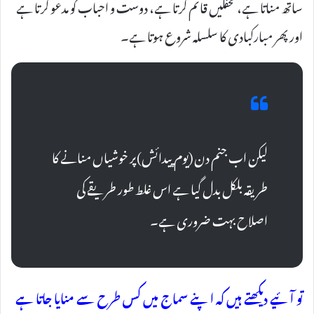
ساتھ مناتا ہے، محفلیں قائم کرتا ہے، دوست و احباب کو مدعو کرتا ہے
اور پھر مبارکبادی کا سلسلہ شروع ہوتا ہے۔
لیکن اب جنم دن (یوم پیدائش)پر خوشیاں منانے کا
طریقہ بلکل بدل گیا ہے اس غلط طور طریقے کی
اصلاح بہت ضروری ہے۔
تو آئیے دیکھتے ہیں کہ اپنے سماج میں کس طرح سے منایا جاتا ہے