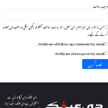
ہ
ویب‌ سائٹ
و
اس براؤزر میں میرا نام، ای میل، اور ویب سائٹ محفوظ رکھیں اگلی بار جب میں تبصرہ
کرنے کےلیے۔
Notify me of follow-up comments by email.
Notify me of new posts by email.
دی عینک میں آپکا تہ دل سے
استقبال ہے دی عینک ایک ایسا