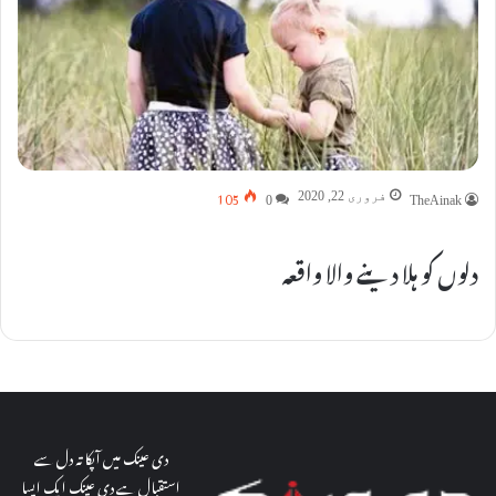
105
فروری 22, 2020
0
TheAinak
دلوں کو ہلا دینے والا واقعہ
دی عینک میں آپکا تہ دل سے
استقبال ہے دی عینک ایک ایسا