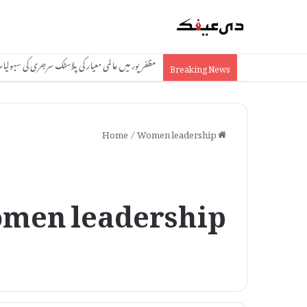
مظفرپور: آئی سی آئی سی آئی بینک کو 1.74 کروڑ کا چونا، جعلی دستاویزات سے فراڈ
Breaking News
/
Women leadership
Home
men leadership