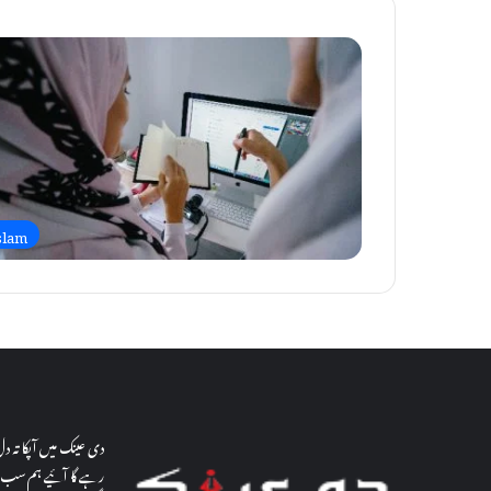
slam
دی عینک میں آپکا تہ 
رہے گا آئیے ہم سب م