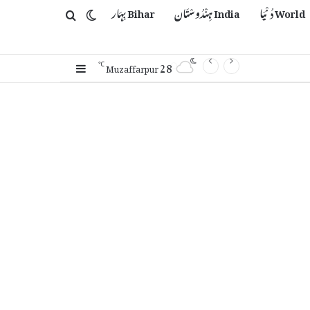
World دُنْیَا
India ہِنْدُوسْتَان
Bihar بِہَار
Switch skin
Search for
28
Sidebar
℃
Muzaffarpur