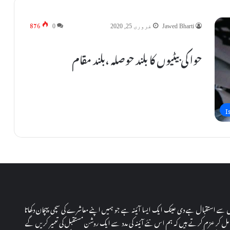
876
Jawed Bharti
فروری 25, 2020
0
حوا کی بیٹیوں کا بلند حوصلہ ،بلند مقام
I
دل سے استقبال ہے دی عینک ایک ایسا آئینہ ہے جو ہمیں اپنے معاشرے کی سچی پہچان دکھاتا
ل کر عزم کرتے ہیں کہ ہم اس نئے آئینہ کی مدد سے ایک روشن مستقبل کی تعمیر کریں گے