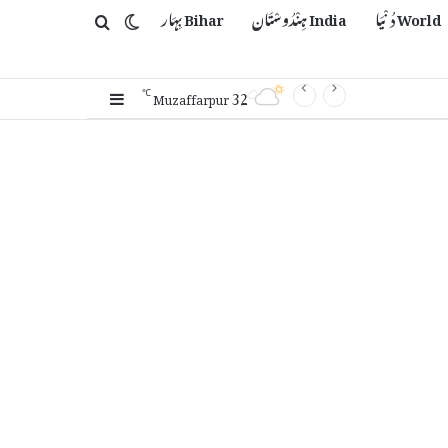
World دُنْیَا
India ہِنْدُوسْتَان
Bihar بِہَار
Switch skin
Search for
32
Sidebar
℃
Muzaffarpur