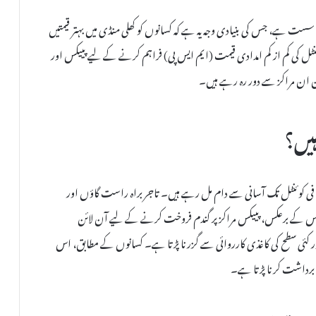
 سست ہے، جس کی بنیادی وجہ یہ ہے کہ کسانوں کو کھلی منڈی میں بہتر قیمتیں
یں۔ حکومت نے کسانوں کو 2585 روپے فی کوئنٹل کی کم از کم امدادی قیمت (ایم ایس پی) فراہم کرنے کے لیے پییکس اور
ن ان مراکز سے دور رہ رہے ہیں۔
ہیں؟
ہنا ہے کہ انہیں کھلی منڈی میں 2400 سے 2700 روپے فی کوئنٹل تک آسانی سے دام مل رہے ہیں۔ تاجر براہ راست گاؤں اور
۔ اس کے برعکس، پییکس مراکز پر گندم فروخت کرنے کے لیے آن لائن
ر کئی سطح کی کاغذی کارروائی سے گزرنا پڑتا ہے۔ کسانوں کے مطابق، اس