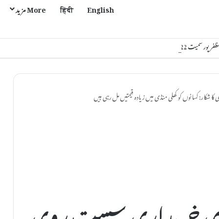
English
हिंदी
More مزید
یت 22 اضلاع متاثر
 شکار: کسانوں کو کھلی منڈی میں زیادہ قیمتیں مل رہی ہیں
رکاری خریداری سست روی