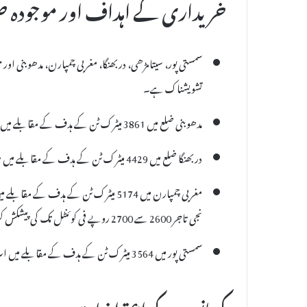
خریداری کے اہداف اور موجودہ 
سمستی پور، سیتامڑھی، دربھنگا، مغربی چمپارن، مدھوبنی ا
تشویشناک ہے۔
مدھوبنی ضلع میں 3861 میٹرک ٹن کے ہدف کے مقابلے میں اب تک صرف 526.80 میٹرک ٹن گندم کی خریداری ہو سکی ہے۔
دربھنگا ضلع میں 4429 میٹرک ٹن کے ہدف کے مقابلے میں صرف 238 کسانوں سے 1235 میٹرک ٹن گندم خریدی گئی ہے۔
نجی تاجر 2600 سے 2700 روپے فی کوئنٹل تک کی پیشکش کر رہے ہیں، جو ایم ایس پی سے زیادہ ہے۔
سمستی پور میں 3564 میٹرک ٹن کے ہدف کے مقابلے میں اب تک صرف 735 میٹرک ٹن گندم خریدی جا سکی ہے۔