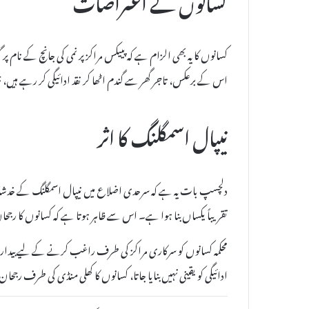
کسانوں کے اعتراضات
اس کے برعکس، تاجر گھر سے گندم اٹھا کر نقد ادائیگی کر رہے ہیں،
نیپال اسمگلنگ کا اثر
دلچسپ بات یہ ہے کہ سرحدی اضلاع میں نیپال اسمگلنگ کے خدشات ب
تقریباً یکساں بنا ہوا ہے۔ اس سے ظاہر ہوتا ہے کہ کسانوں کا رجح
محکمہ کسانوں کو سرکاری مراکز کی طرف راغب کرنے کے لیے بیدا
ادائیگی کو یقینی نہیں بنایا جاتا، کسانوں کا کھلی منڈی کی طرف رجحا