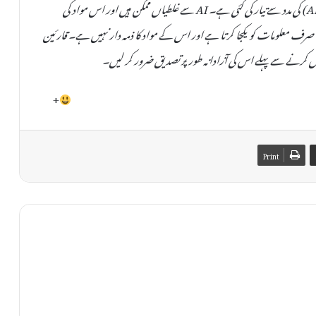
یہ خبر دستیاب مقامی ذرائع کی بنیاد پر مصنوعی ذہانت (AI) کی مدد سے تیار کی گئی ہے۔ AI سے غلطیاں ممکن ہیں اور اس مواد کی
صحت یا اصلیت کی کوئی ضمانت نہیں دی جا سکتی۔ TheAinak صرف معلومات کو یکجا کرتا ہے اور اس کے مواد کا ذمہ دار نہیں ہے۔ قارئین
 کرنے سے پہلے اس کی آزادانہ طور پر تصدیق ضرور کر لیں۔
+
Print