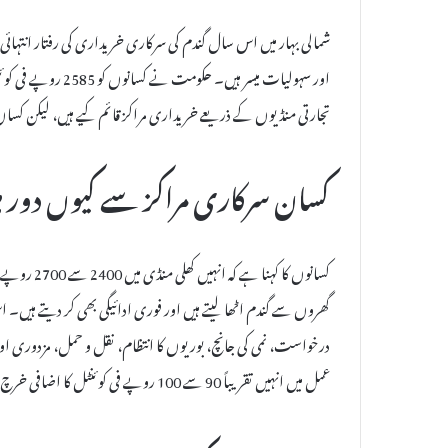
شمالی بہار میں اس سال گندم کی سرکاری خریداری کی رفتار انتہائی
اور سہولیات میسر ہ
تجارتی منڈیوں کے ذریعے خریداری مراکز قائم کیے ہیں، لیکن کسا
کسان سرکاری مراکز سے کیوں دور 
کسانوں کا ک
گھروں سے گندم اٹھا لیتے ہیں اور فوری ادائیگی بھی کر دیتے ہیں
درخواست، نمی کی جانچ، بوریوں کا انتظام، نقل و حمل، مزدوری او
عمل میں انہیں تقریباً 90 سے 100 روپے فی کوئنٹل کا اضافی خرچ برداشت کرنا پڑتا ہے۔