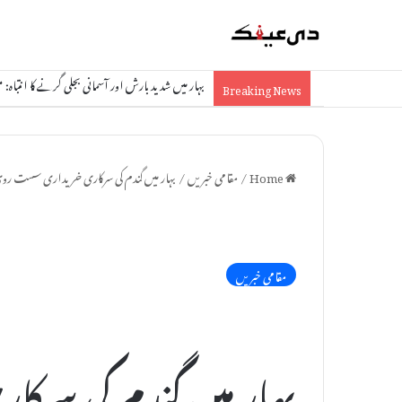
بہار میں شدید بارش اور آسمانی بجلی گرنے کا انتباہ: مظفرپور سم
Breaking News
Home
/
مقامی خبریں
/
بہار میں گندم کی سرکاری خریداری سست روی کا
مقامی خبریں
بہار میں گندم کی س