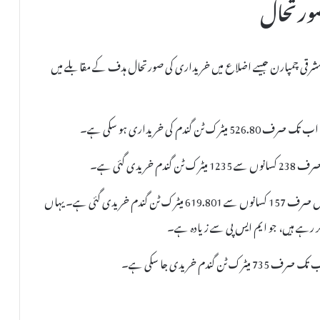
صورتحال
ور مشرقی چمپارن جیسے اضلاع میں خریداری کی صورتحال ہدف کے مقابلے میں
مغربی چمپارن میں 5174 میٹرک ٹن کے ہدف کے مقابلے میں صرف 157 کسانوں سے 619.801 میٹرک ٹن گندم خریدی گئی ہے۔ یہاں