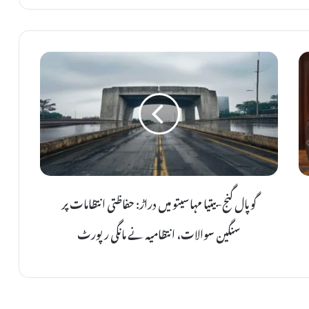
گ
و
پ
ا
ل
گ
ن
ج
گوپال گنج-بیتیا مہاسیتو میں دراڑ: حفاظتی انتظامات پر
-
ب
سنگین سوالات، انتظامیہ نے مانگی رپورٹ
ی
ت
ی
ا