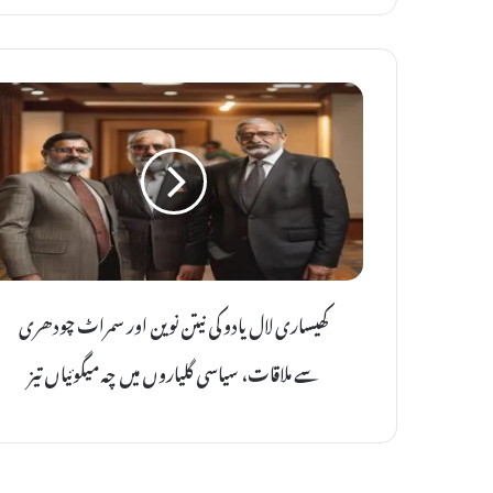
ک
ھ
ی
س
ا
ر
ی
ل
کھیساری لال یادو کی نیتن نوین اور سمراٹ چودھری
ا
ل
سے ملاقات، سیاسی گلیاروں میں چہ میگوئیاں تیز
ی
ا
د
و