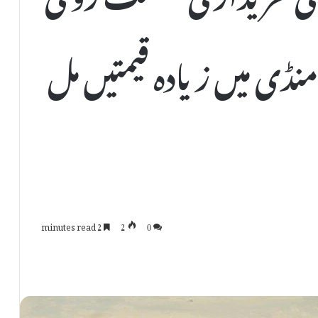
 منڈی میں زیادہ قیمتیں مل
2 minutes read
2
0