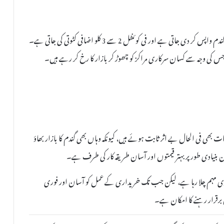
کسانوں کا یہ بھی الزام ہے کہ پییکس مراکز پر نمی کی جانچ کے نام پر گندم واپس کر دی جاتی ہے اور فی کوئنٹل 2 سے 3 کلو اضافی کٹوتی کی جاتی ہے۔
 جس کی وجہ سے کسان سرکاری مراکز کو چھوڑ کر بازار کا رخ کر رہے ہیں۔
ھی فی الحال بے اثر ثابت ہوئے ہیں، کیونکہ وہاں بھی گندم کا بازار بھاؤ
ان بنیادی طور پر بہتر قیمتوں اور آسان طریقہ کار کی طرف ہے۔
ری مہم چلا رہا ہے، لیکن جب تک خریداری کے عمل کو آسان اور فوری
ن برقرار رہنے کا امکان ہے۔