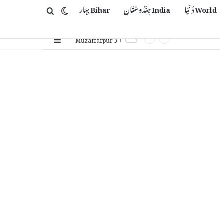
World دُنْیَا
India ہِنْدُوسْتَان
Bihar بِہَار
Switch skin
Search for
31
Sidebar
℃
Muzaffarpur