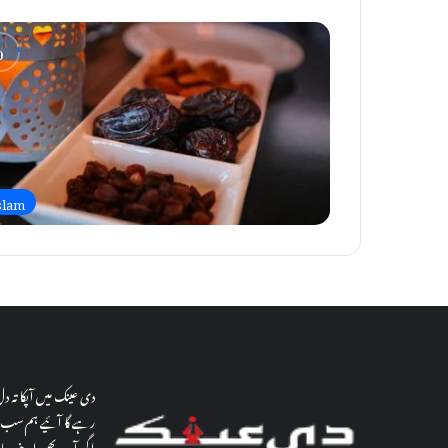
slam
دی عینک میں آپکا تہ 
رہے گا آئیے ہم سب م
اگر آپ بھی اپنے معاش