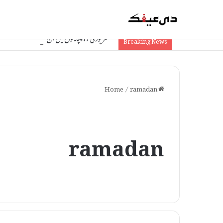
مظفرپور کی 47 پنچایتوں میں آج ‘سہیوگ شِوِر’: موقع پر ہی مسائل کا حل، سرکاری سہولیات تک آسان رسائی
Breaking News
/
ramadan
Home
ramadan