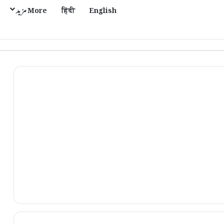
English
हिंदी
More مزید