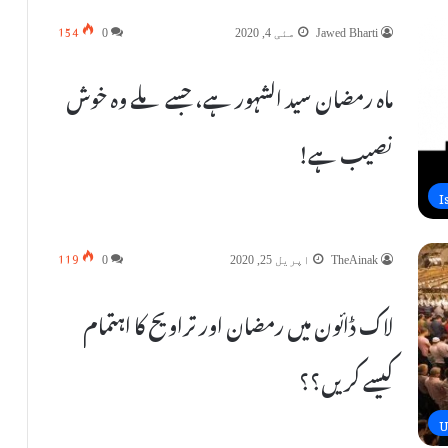
154
Jawed Bharti
مئی 4, 2020
0
ماہ رمضان سید الشہور ہے، جسے ملے وہ خوش
نصیب ہے!
I
119
TheAinak
اپریل 25, 2020
0
لاک ڈائون میں رمضان اور تراویح کا اہتمام
کیسے کریں؟؟
U