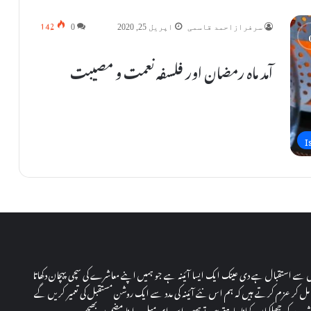
142
سرفرازاحمد قاسمی
اپریل 25, 2020
0
آمد ماہ رمضان اور فلسفہ نعمت و مصیبت
I
دل سے استقبال ہے دی عینک ایک ایسا آئینہ ہے جو ہمیں اپنے معاشرے کی سچی پہچان دکھاتا
ل کر عزم کرتے ہیں کہ ہم اس نئے آئینہ کی مدد سے ایک روشن مستقبل کی تعمیر کریں گے
رے کی جھلکیاں دکھانا چاہتے ہیں توہمیں اس ای میل پہ اپنا مضمون بھیجیں