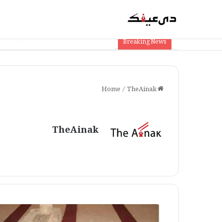
مظفرپور: آئی سی آئی سی آئی بینک کو 1.74 کروڑ کا چونا، جعلی دستاویزات سے فراڈ
Breaking News
/
TheAinak
Home
TheAinak