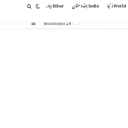
World دُنْیَا
India ہِنْدُوسْتَان
Bihar بِہَار
Switch skin
Search for
28
Sidebar
℃
Muzaffarpur