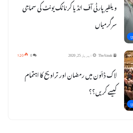
ویلفیرپارٹی آف انڈیا کرناٹک یونٹ کی سماجی
سرگرمیاں
U
120
TheAinak
اپریل 25, 2020
0
لاک ڈائون میں رمضان اور تراویح کا اہتمام
کیسے کریں؟؟
U