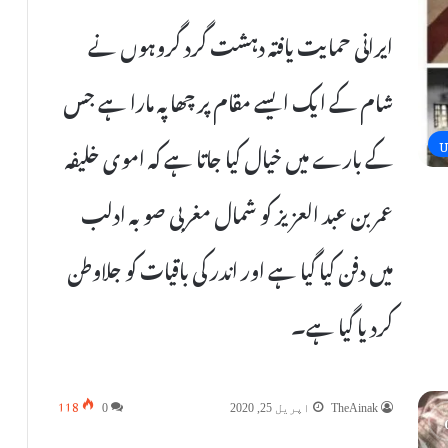
ایرانی حمایت یافتہ دہشت گرد گروہوں نے
شام کے ایک ایسے مقام پر چھاپہ مارا ہے جس
U
کے بارے میں خیال کیا جاتا ہے کہ اموی خلیفہ
عمر بن عبد العزیز کو شمال مغربی صوبہ ادلب
میں دفن کیا گیا ہے اور اندر کی باقیات کو جلاوطن
کردیا گیا ہے۔
118
TheAinak
اپریل 25, 2020
0