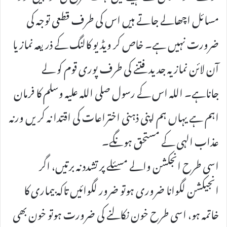
مسائل اچھالے جاتے ہیں اس کی طرف قطعی توجہ کی
ضرورت نہیں ہے۔ خاص کر ویڈیو کالنگ کے ذریعہ نماز یا
آن لائن نماز یہ جدید فتنے کی طرف پوری قوم کو لے
جاناہے۔ اللہ اس کے رسول صلی اللہ علیہ وسلم کا فرمان
اہم ہے یہاں ہم اپنی ذہنی اختراعات کی اقتدا نہ کریں ورنہ
عذاب الہی کے مستحق ہونگے۔
اسی طرح انجکشن والے مسئلے پر تشدد نہ برتیں، اگر
انجیکشن لگوانا ضروری ہوتو ضرور لگوائیں تاکہ بیماری کا
خاتمہ ہو، اسی طرح خون نکالنے کی ضرورت ہوتو خون بھی