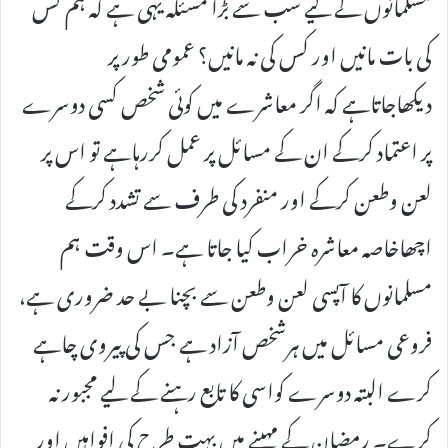
مسلمانوں کے لیے سب سے بڑا مسئلہ یہی ہے کہ ہم کس
کی بات مانیں اور کس کی نہ مانیں؟ عمومی طور پر
دیکھاجاتاہے کہ اگر معاشرے میں کوئی شخص کسی دوسرے
پر اعتماد کرکے ان کے مسائل پر عمل کررہاہے تو اس پر
لعن وطعن کرکے اور منفرد کی طرف سے تشدد کرکے
اچھاخاصہ معاشرہ خراب کیا جاتا ہے۔ اس وقت ہم
مسلمانوں کا آپسی لعن وطعن سے بچنا بے حد ضروری ہے،
فروعی مسائل میں ہرشخص آزاد ہے جس کی پیروی چاہے
کرے البتہ دوسرے کواسی کا تابع رہنے کے لیے مجبور نہ
کرے۔ رمضان کے مہینے میں بہت طرح کی افواہیں اور