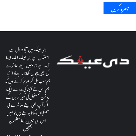
م
ی
ا
ں
دی عینک میں آپکا تہ دل سے
استقبال ہے دی عینک ایک ایسا
آئینہ ہے جو ہمیں اپنے معاشرے
کی سچی پہچان دکھاتا رہے گا آئیے
ہم سب مل کر عزم کرتے ہیں کہ
ہم اس نئے آئینہ کی مدد سے ایک
روشن مستقبل کی تعمیر کریں گے
اگر آپ بھی اپنے معاشرے کی
جھلکیاں دکھانا چاہتے ہیں توہمیں
اس ای میل پہ اپنا مضمون
بھیجیں
theAinakNews@gmail.com