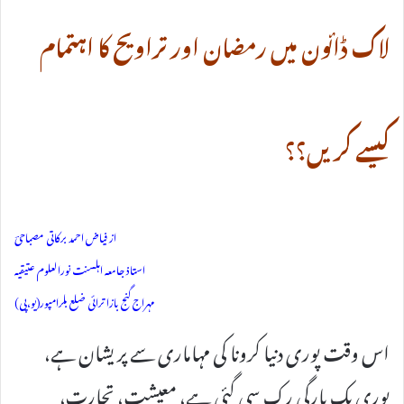
لاک ڈائون میں رمضان اور تراویح کا اہتمام
کیسے کریں؟؟
از فیاض احمد برکاتی مصباحیؔ
استاذ جامعہ اہلسنت نورالعلوم عتیقیہ
مہراج گنج بازا ترائی ضلع بلرامپور(یو،پی)
اس وقت پوری دنیا کرونا کی مہاماری سے پریشان ہے،
پوری یک بارگی رک سی گئی ہے، معیشت، تجارت،