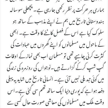
ہماری ہر حرکت پر نظر رکھی جارہی ہے۔ پچھلی سوسالہ
ہندوستانی تاریخ میں ہم نے اپنے مذہب کے ساتھ جو
سلوک کیا ہے اس کے فصل کاٹنے کا وقت ہے۔ ابھی
کے ماحول میں مسلمانوں کو اپنے گھروں میں عبادات کی
کثرت کرنی چاہیے تھی تو مسلمان اب بھی نماز کے اوقات
گپ شپ کرکے گزارتے ہیں۔نوجواں کی روزمرہ کی زندگی
میں کوئی تبدیلی نہیں آئی ہے۔ انسانی تاریخ میں شاید یہ پہلی
دفعہ ہواہے کہ پوری دنیا ایک ساتھ تھم سی گئی ہے۔اس
وقت ملک میں مسلمانوں کی معاشی صورت حال کسی سے