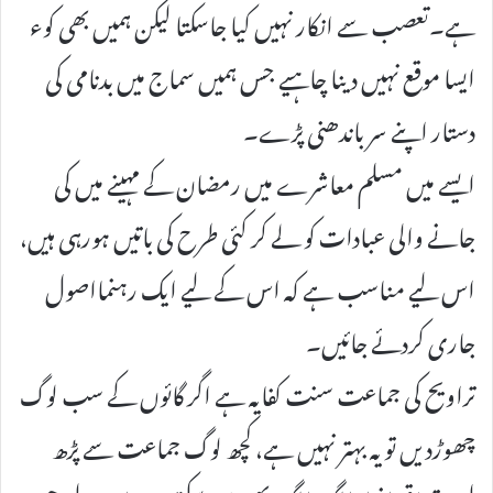
ہے۔تعصب سے انکار نہیں کیا جاسکتا لیکن ہمیں بھی کوء
ایسا موقع نہیں دینا چاہیے جس ہمیں سماج میں بدنامی کی
دستار اپنے سر باندھنی پڑے۔
ایسے میں مسلم معاشرے میں رمضان کے مہینے میں کی
جانے والی عبادات کو لے کر کئی طرح کی باتیں ہورہی ہیں،
اس لیے مناسب ہے کہ اس کے لیے ایک رہنمااصول
جاری کردئے جائیں۔
تراویح کی جماعت سنت کفایہ ہے اگر گائوں کے سب لوگ
چھوڑدیں تو یہ بہتر نہیں ہے، کچھ لوگ جماعت سے پڑھ