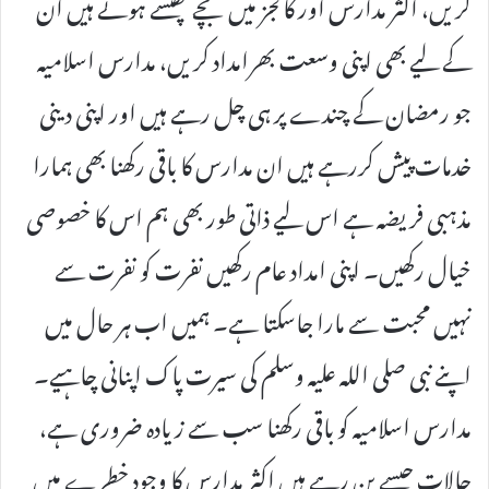
کریں، اکثر مدارس اور کالجز میں بچے پھنسے ہوئے ہیں ان
کے لیے بھی اپنی وسعت بھرامداد کریں، مدارس اسلامیہ
جو رمضان کے چندے پر ہی چل رہے ہیں اور اپنی دینی
خدمات پیش کررہے ہیں ان مدارس کا باقی رکھنا بھی ہمارا
مذہبی فریضہ ہے اس لیے ذاتی طور بھی ہم اس کا خصوصی
خیال رکھیں۔ اپنی امداد عام رکھیں نفرت کو نفرت سے
نہیں محبت سے مارا جاسکتا ہے۔ ہمیں اب ہر حال میں
اپنے نبی صلی اللہ علیہ وسلم کی سیرت پاک اپنانی چاہیے۔
مدارس اسلامیہ کو باقی رکھنا سب سے زیادہ ضروری ہے،
حالات جیسے بن رہے ہیں اکثر مدارس کا وجود خطرے میں