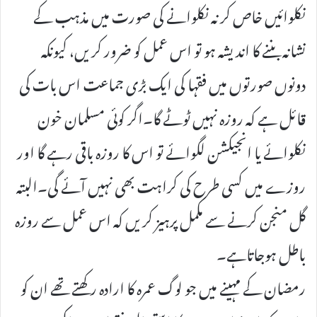
نکلوائیں خاص کر نہ نکلوانے کی صورت میں مذہب کے
نشانہ بننے کا اندیشہ ہو تو اس عمل کو ضرور کریں، کیونکہ
دونوں صورتوں میں فقہا کی ایک بڑی جماعت اس بات کی
قائل ہے کہ روزہ نہیں ٹوٹے گا۔اگر کوئی مسلمان خون
نکلوائے یا انجیکشن لگوائے تو اس کا روزہ باقی رہے گا اور
روزے میں کسی طرح کی کراہت بھی نہیں آئے گی۔البتہ
گل منجن کرنے سے مکمل پرہیز کریں کہ اس عمل سے روزہ
باطل ہوجاتاہے۔
رمضان کے مہینے میں جو لوگ عمرہ کا ارادہ رکھتے تھے ان کو