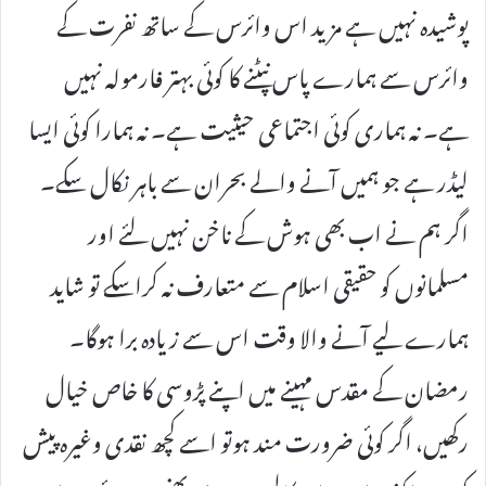
پوشیدہ نہیں ہے مزید اس وائرس کے ساتھ نفرت کے
وائرس سے ہمارے پاس نپٹنے کا کوئی بہتر فارمولہ نہیں
ہے۔ نہ ہماری کوئی اجتماعی حیثیت ہے۔ نہ ہمارا کوئی ایسا
لیڈر ہے جو ہمیں آنے والے بحران سے باہر نکال سکے۔
اگر ہم نے اب بھی ہوش کے ناخن نہیں لئے اور
مسلمانوں کو حقیقی اسلام سے متعارف نہ کراسکے تو شاید
ہمارے لیے آنے والا وقت اس سے زیادہ برا ہوگا۔
رمضان کے مقدس مہینے میں اپنے پڑوسی کا خاص خیال
رکھیں، اگر کوئی ضرورت مند ہوتو اسے کچھ نقدی وغیرہ پیش