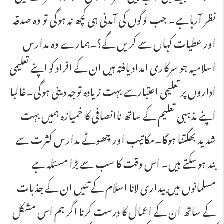
نظر آرہاہے۔ جب لوگوں کی آمدنی ہی کچھ نہ ہوگی تو وہ صدقہ
اور عطیات کہاں سے کریں گے؟۔ہمارے وہ مدارس
اسلامیہ جو سرکاری امداد یافتہ ہیں ان کے افراد کو اپنے تعلیمی
اداروں پر تعلیمی اعتبارسے بہت زیادہ توجہ دینی ہوگی۔غالبا
اپنے مذہبی تعلیم کے ساتھ ناانصافی کا خمیازہ ہمیں بہت
شدید بھگتنا ہوگا۔مکاتیب اور چھوٹے مدارس کثرت سے
بند ہوسکتے ہیں۔ اس وقت کا سب سے بڑا مسئلہ ہے
مسلمانوں میں بیداری لانا اسلام کے تئیں ان کے جذبات
کے ساتھ ان کے اعمال کا درست کرنا اگر ہم اس مشکل