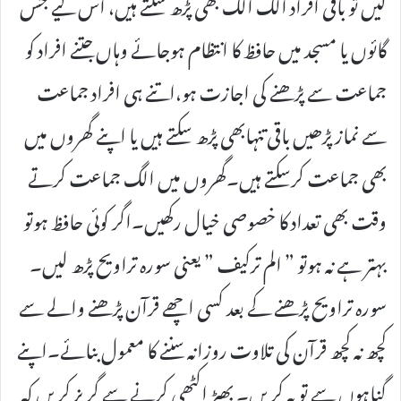
لیں تو باقی افراد الگ الگ بھی پڑھ سکتے ہیں، اس لیے جس
گائوں یا مسجد میں حافظ کا انتظام ہوجائے وہاں جتنے افراد کو
جماعت سے پڑھنے کی اجازت ہو،اتنے ہی افراد جماعت
سے نماز پڑھیں باقی تنہابھی پڑھ سکتے ہیں یا اپنے گھروں میں
بھی جماعت کرسکتے ہیں۔گھروں میں الگ جماعت کرتے
وقت بھی تعداد کا خصوصی خیال رکھیں۔اگر کوئی حافظ ہوتو
بہتر ہے نہ ہوتو ” الم ترکیف ” یعنی سورہ تراویح پڑھ لیں۔
سورہ تراویح پڑھنے کے بعد کسی اچھے قرآن پڑھنے والے سے
کچھ نہ کچھ قرآن کی تلاوت روزانہ سننے کا معمول بنائے۔اپنے
گناہوں سے توبہ کریں۔ بھیڑ اکٹھی کرنے سے گریز کریں کہ