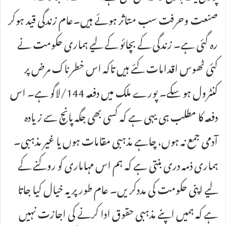
صنعت وحرفت سب متاثر ہوئے ہیں۔عام زندگی قید ہوکر
رہ گئی ہے۔ زندگی کے بچائو کے لیے ہماری حکومت نے
کئی ٹھوس اقدامات کئے ہیں تاکہ اس خطرناک مرض پر
کنٹرول ہو سکے۔ پورے ملک میں دفعہ 144/لاگو ہے۔ اس
دفعہ کا مطلب ہی یہی ہے کہ کسی بھی جگہ پانچ سے زیادہ
آدمی جمع نہ ہوں، چاہے مذہبی مقامات ہوں یا غیر مذہبی۔
ہماری ذمہ دری بنتی ہے کہ ہم اس مہاماری کو روکنے کے
لیے اپنی حکومت کی مددکریں۔ عام طور پر یہ خیال کیا جاتا
ہے کہ ہمیں اپنے مذہبی حقوق ادا کرنے کی اجازت نہیں