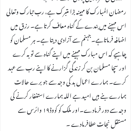
رمضان المبارک کا مہینہ بڑا متبرک ہے، رب تبارک وتعالی
اس مہینے میں بندے کے گناہ معاف کرتا ہے۔ رزق میں
اضافہ فرماتاہے۔جہنم سے آزادی دیتا ہے۔ ہر مسلمان کو
چاہیے کہ اس مبارک مہینے میں اپنے گناہ سے توبہ کرے
اور سچا مسلمان بن کر زندگی گزارنے کا اپنے رب سے عہد
کرے۔ ہمارے اعمال بد کی وجہ سے جو برے حالات
ہمارے بنے ہیں امید ہے اللہ ہمارے استغفار کرنے کی
وجہ سے دور فرمادے۔اور ملک کو کووڈ۱۹ وائرس سے
مستقل نجات عطافرمادے ۔