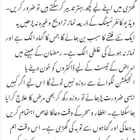
گھڑی میں اپنے لیے کچھ بہتر تدبیر کرسکتے ہیں تو ضرور کریں۔
ویڈیو کانفرنسینگ کے ذریعہ نماز تراویح وغیرہ نہ پڑھیں یہ
ایک نئے فتنے کا سبب بن جائے گا جس کا گناہ الگ ہے اور
نماز نہ ہونے کی غلطی الگ ہے۔ رمضان کے مہینے میں
امراض کے ٹیسٹ کے لیے ڈاکٹروں کو خون دینے یا
انجیکشن لگوانے سے روزہ نہیں ٹوٹے گا اس لیے اگر کہیں
ایسی ضرورت پڑجائے تو روزہ رکھ کر بھی مرض کا علاج کرایا
جاسکتاہے۔ افطار وسحرکے وقت دعاکا خاص اہتمام کریں
یہ دعاکی اور گناہوں سے توبہ کی گھڑی ہے۔ اس وقت ہم