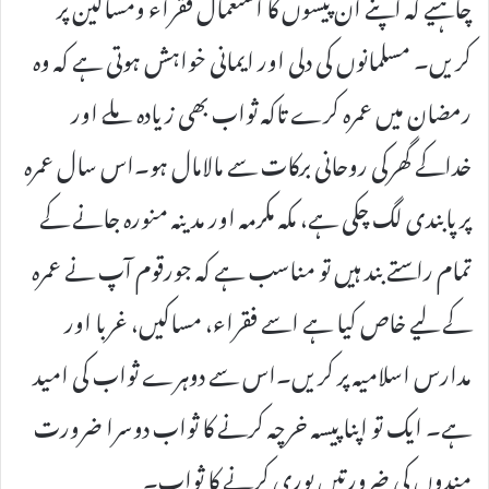
چاہیے کہ اپنے ان پیسوں کا استعمال فقراء ومساکین پر
کریں۔ مسلمانوں کی دلی اور ایمانی خواہش ہوتی ہے کہ وہ
رمضان میں عمرہ کرے تاکہ ثواب بھی زیادہ ملے اور
خداکے گھرکی روحانی برکات سے مالامال ہو۔اس سال عمرہ
پر پابندی لگ چکی ہے، مکہ مکرمہ اور مدینہ منورہ جانے کے
تمام راستے بند ہیں تو مناسب ہے کہ جورقوم آپ نے عمرہ
کے لیے خاص کیا ہے اسے فقراء، مساکیں، غربا اور
مدارس اسلامیہ پر کریں۔اس سے دوہرے ثواب کی امید
ہے۔ ایک تو اپنا پیسہ خرچہ کرنے کا ثواب دوسرا ضرورت
مندوں کی ضرورتیں پوری کرنے کا ثواب۔