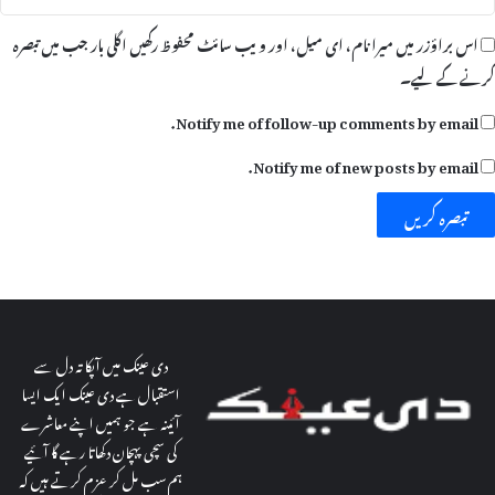
ر
اس براؤزر میں میرا نام، ای میل، اور ویب سائٹ محفوظ رکھیں اگلی بار جب میں تبصرہ
ہ
ے
کرنے کےلیے۔
Notify me of follow-up comments by email.
Notify me of new posts by email.
دی عینک میں آپکا تہ دل سے
استقبال ہے دی عینک ایک ایسا
آئینہ ہے جو ہمیں اپنے معاشرے
کی سچی پہچان دکھاتا رہے گا آئیے
ہم سب مل کر عزم کرتے ہیں کہ