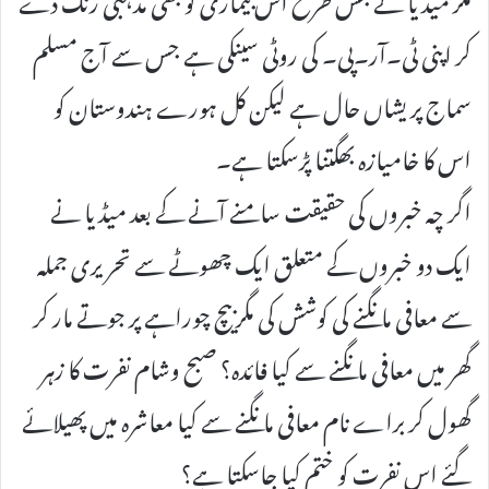
کر اپنی ٹی۔آر۔پی۔ کی روٹی سینکی ہے جس سے آج مسلم
سماج پریشاں حال ہے لیکن کل ہورے ہندوستان کو
اس کا خامیازہ بھگتنا پڑسکتا ہے۔
اگر چہ خبروں کی حقیقت سامنے آنے کے بعد میڈیا نے
ایک دو خبروں کے متعلق ایک چھوٹے سے تحریری جملہ
سے معافی مانگنے کی کوشش کی مگر بیچ چوراہے پر جوتے مار کر
گھر میں معافی مانگنے سے کیا فائدہ؟ صبح وشام نفرت کا زہر
گھول کر براے نام معافی مانگنے سے کیا معاشرہ میں پھیلائے
گئے اس نفرت کو ختم کیا جاسکتا ہے؟