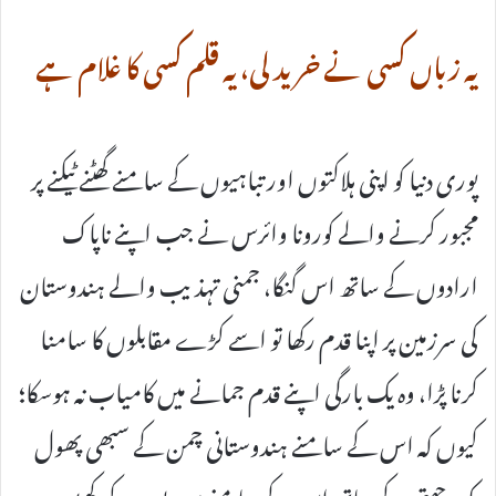
یہ زباں کسی نے خرید لی، یہ قلم کسی کا غلام ہے
پوری دنیا کو اپنی ہلاکتوں اور تباہیوں کے سامنے گھٹنے ٹیکنے پر
مجبور کرنے والے کورونا وائرس نے جب اپنے ناپاک
ارادوں کے ساتھ اس گنگا، جمنی تہذیب والے ہندوستان
کی سرزمین پر اپنا قدم رکھا تو اسے کڑے مقابلوں کا سامنا
کرنا پڑا، وہ یک بارگی اپنے قدم جمانے میں کامیاب نہ ہوسکا؛
کیوں کہ اس کے سامنے ہندوستانی چمن کے سبھی پھول
یک جہتی کے ساتھ اس کے سامنے سینہ بسپر ہوکر کھڑے