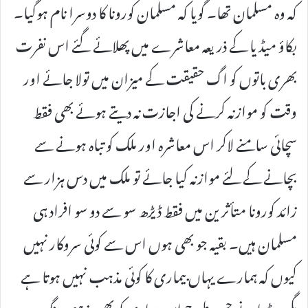
کہ وہ مسلمان تھا۔ گویا کہ مسلمان کورونا کا دوسرا نام ہوگیا۔
بکاؤ میڈیا کے ذریعہ معاشرے میں پھلائے گئے اس نفرت
بھری باتوں کو اگ حقیقت کے میزان میں تولا جائے اور
وقت کو موازنہ کرنے کی اجازت نہ دیتے ہوئے بھی فقط
سچائی سامنے لاکر اس معاشرہ اور ملک کو تباہ ہونے سے
بچانے کے لئے موازنہ کیا جائے تو ملک میں دس ہزار سے
زائد کورونا متأثرین میں فقط ڈیڑھ سو سے دو سو افراد ہی
مسلمان ہیں۔ بقیہ جو بھی ہوں اس سے کوئی سروکار نہیں
کیوں کہ ہمارے یہاں بیماری کا کوئی مذہب نہیں ہوتا ہے
مگر میڈیا نے جس طرح اس بیماری کو بھی مذہبی رنگ دے