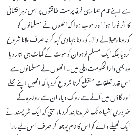
سے اپنے قدم جما رہی فرقہ پرست طاقتوں پر اس زہرافشانی
کا اثر فورا ہوا اور خوب ہوا کہ انھوں نے مسلمانوں کو
کورونا پھیلانے والا، کورونا جہادی کہہ کر نہ صرف بلانا شروع
کردیا بلکہ ایک مسلم نوجوان کو موت کے گھاٹ ہی اتار دیا
وہ بھی دارالحکومت دہلی میں۔ انھوں نے مسلمانوں سے
اس قدر تعلقات منقطع کرنا شروع کردیا کہ انھیں اپنے محلے
اور گاؤں میں آنے سے روک دیا، ان سے روزمرہ کے
ضروری اشیاء تک خریدنا بند کردیا، حتی کہ ایک شرپسند نے
ایک ٹھیلے والے کو اس کا نام پوچھ کر صرف اس لیے مارا