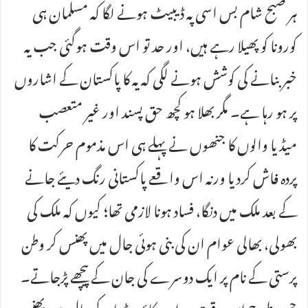
ہر صبح شام بس اسی پہ ڈیبیٹ ہونے لگا کہ مسلمان ہی
کورونا کو پھیلا رہے ہیں، اور حد تو اس وقت ہوگئی جب یہ
خبر بنانے کی کوشش ہونے لگی کہ یہ کا پاکستان کے اشاروں
پر ہو رہا ہے۔ مگر بھلا ہو کچھ حق پسند اور غیر متعصب
میڈیا والوں کا جنھوں نے پہلے ہی اس مذموم حرکت کا
پردہ فاش کردیا ورنہ اس واقعے پاکستانی رنگ دیئے جانے
کے بعد ملک میں دنگا، فساد ہونا لازمی تھا؛ کیوں کہ ملک کی
بھولی، بھالی عوام ان کی بنی ہوئی جال میں پھنس کر وطن
پرستی کے نام پر ایک دوسرے کی جان کے پیچھے پڑجاتے۔
جس طرح اس وقت وہ ان بکاؤ میڈیا کے جال میں پھنس