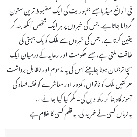
فی الواقع میڈیا جسے جمہوریت کی ایک مضبوط ترین ستون
گردانا جاتا ہے، جس کی خبروں پر ہر ایک شخص آنکھ بند کر
یقین کرتا ہے، جس کی خبروں سے ملک کو یک جہتی کی
طاقت ملتی ہے، جسے حکومت اور رعایہ کے درمیان ایک
سچا ترجمان ہونا چاہیئے اس کی یہ مذموم اور ناقابل برداشت
حرکتیں ملک کو ناتواں، کمزور اور معاشرے کو فتنہ،فساد کی
آموز گاہ بنا کر رکھ دیں گی۔ مگر کیا کیا جائے،،،
یہ زباں کسی نے خرید لی، یہ قلم کسی کا غلام ہے