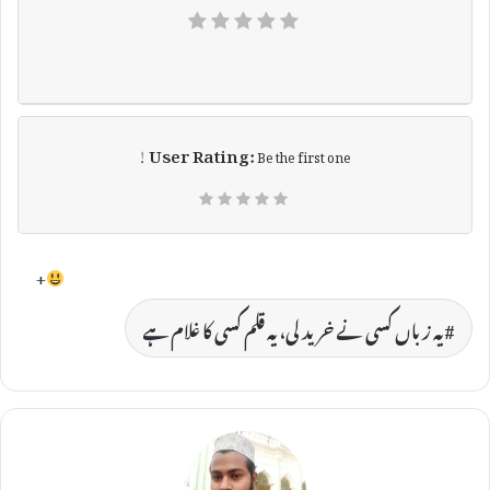
User Rating:
Be the first one !
+
یہ زباں کسی نے خرید لی، یہ قلم کسی کا غلام ہے