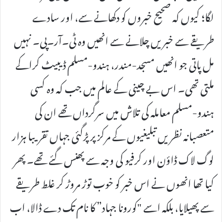
لگا؛ کیوں کہ صحیح خبروں کو دکھانے سے، اور سادے
طریقے سے خبریں چلانے سے انھیں وہ ٹی۔آر۔پی۔ نہیں
مل پاتی جو انھیں مسجد-مندر، ہندو-مسلم ڈیبیٹ کراکے
ملتی تھی۔ اس بے چینی کے عالم میں جب کہ وہ کسی
ہندو-مسلم معاملہ کی تلاش میں سرگرداں تھے ان کی
متعصبانہ نظریں تبلیغیوں کے مرکز پر پڑگئی جہاں تقریبا ہزار
لوگ لاک ڈاؤن اور کرفیو کی وجہ سے پھنس گئے تھے۔ پھر
کیا تھا انھوں نے اس خبر کو خوب توڑ مروڑ کر غلط طریقے
سے پھیلایا، بلکہ اسے "کورونا جہاد” کا نام تک دے ڈالا، اب