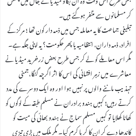
کر مسلمانوں سے متنفر ہوگئے ہیں۔
تبلیغی جماعت کا یہ معاملہ جس میں ذمہ دار کون تھا ؛ مرکز کے
افراد، ذمہ داران، انتظامیہ یا پھر حکومت؟ یہ اپنی جگہ ہے۔
مگر اس معاملے کو لے کر جس طرح بعض زرخرید میڈیا نے
معاشرے میں زہر افشانی کی اس کا اثر اگرچہ گنگا،جمنی
تہذیب ماننے والوں پر نہیں ہوا اور وہ ایک دوسرے کی مدد
کرتے رہیں؛ کہیں ہندو برادران نے مسلم طبقہ کے لوگوں کو
کھانا کھلایا تو کہیں مسلم سماج نے ہندو بھائی کی میت کو
کاندھا دے کر ان کا کریا کرم کیا۔ مگر ملک میں بڑی تیزی