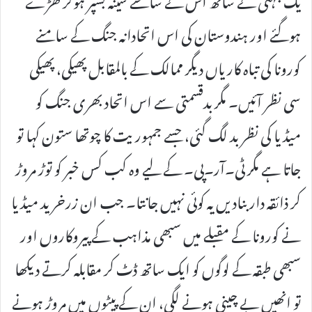
ہوگئے اور ہندوستان کی اس اتحادانہ جنگ کے سامنے
کورونا کی تباہ کاریاں دیگر ممالک کے بالمقابل پھیکی، پھیکی
سی نظر آئیں۔ مگر بدقسمتی سے اس اتحاد بھری جنگ کو
میڈیا کی نظر بد لگ گئی، جسے جمہوریت کا چوتھا ستون کہا تو
جاتا ہے مگر ٹی۔آر۔پی۔ کے لیے وہ کب کس خبر کو توڑ مروڑ
کر ذائقہ دار بنادیں یہ کوئی نہیں جانتا۔ جب ان زرخرید میڈیا
نے کورونا کے مقبلے میں سبھی مذاہب کے پیروکاروں اور
سبھی طبقہ کے لوگوں کو ایک ساتھ ڈٹ کر مقابلہ کرتے دیکھا
تو انھیں بے چینی ہونے لگی، ان کے پیٹوں میں مروڑ ہونے