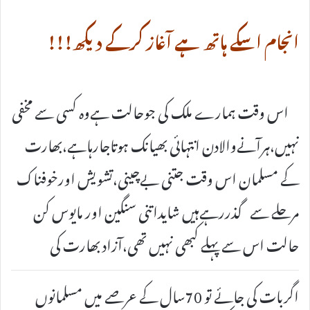
انجام اسکے ہاتھ ہے آغاز کرکے دیکھ!!!
اس وقت ہمارے ملک کی جوحالت ہےوہ کسی سے مخفی
نہیں،ہرآنےوالادن انتہائی بھیانک ہوتاجارہاہے،بھارت
کے مسلمان اس وقت جتنی بےچینی،تشویش اورخوفناک
مرحلے سے گذررہےہیں شایداتنی سنگین اور مایوس کن
حالت اس سے پہلے کبھی نہیں تھی،آزاد بھارت کی
اگربات کی جائے تو 70سال کے عرصے میں مسلمانوں