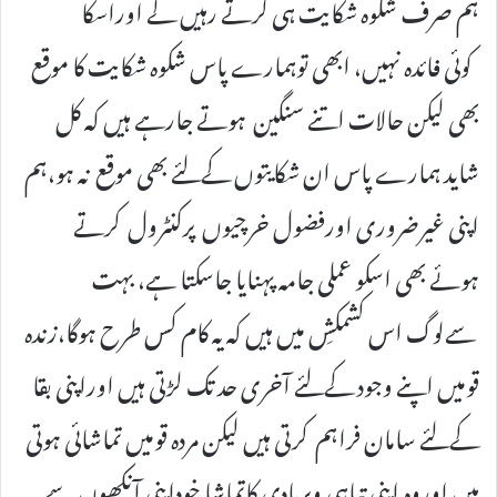
ہم صرف شکوہ شکایت ہی کرتے رہیں گے اوراسکا
کوئی فائدہ نہیں، ابھی توہمارے پاس شکوہ شکایت کا موقع
بھی لیکن حالات اتنے سنگین ہوتے جارہے ہیں کہ کل
شاید ہمارے پاس ان شکایتوں کےلئے بھی موقع نہ ہو،ہم
اپنی غیرضروری اورفضول خرچیوں پرکنٹرول کرتے
ہوئے بھی اسکو عملی جامہ پہنایا جاسکتا ہے، بہت
سےلوگ اس کشمکشِ میں ہیں کہ یہ کام کس طرح ہوگا،زندہ
قومیں اپنے وجود کےلئے آخری حد تک لڑتی ہیں اوراپنی بقا
کےلئے سامان فراہم کرتی ہیں لیکن مردہ قومیں تماشائی ہوتی
ہیں اوروہ اپنی تباہی وبربادی کاتماشا خوداپنی آنکھوں سے