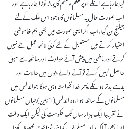
کیاجارہاہے انکے اوپر ظلم وستم کاپہاڑ توڑا جارہاہے اور
اب صورت حال یہ مسلمانوں کاوجود اس ملک کےلئے
چیلنج بن گیا،اب اگرایسی صورت میں بھی ہم خاموشی
اختیار کرتے ہیں مستقبل کےلئے کوئی لائحہ عمل طے نہیں
کرتےاور ماضی میں پیش آئے حوادث اورسانحہ سے سبق
حاصل نہیں کرتے توآنے والے دنوں میں حالات اور
بدسے بدتر ہو نگے،پھر خدانخواستہ وہی ہوگا جواندلس میں
مسلمانوں کے ساتھ ہوا،وہ اندلس(اسپین)جہاں مسلمانوں
نے تقریبا ایک ہزار سال تک حکومت کی لیکن ایک وقت
ایسا بھی آیاکہ وہاں مسلمانوں کواپنی شناخت محفوظ رکھنا