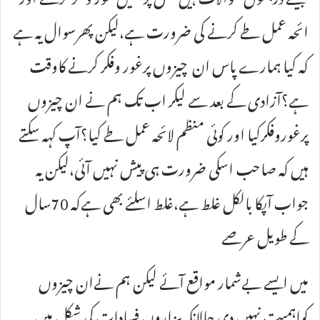
ائحہ عمل طے کرنے کی ضرورت ہے،لیکن پھرسوال یہ ہے
کہ کیا ہمارے پاس ان چیزوں پرغور وفکر کرنے کاوقت
ہے؟آزادی کے بعد سے لیکر اب تک ہم نے ان چیزوں
پرغوروفکرکیا اور کوئی منظم لائحہ عمل طے کیا؟آپ کہہ سکتے
ہیں کہ صاحب اسکی ضرورت ہی پیش نہیں آئی،لیکن یہ
جواب آپکا بالکل غلط ہے،غلط اسلئے بھی ہےکہ 70سال
کے طویل عرصے
میں ایسے بےشمار مواقع آئے لیکن ہم نےان چیزوں
کواہمیت نہیں دی حالانکہ ہزاروں فسادات کی شکل میں