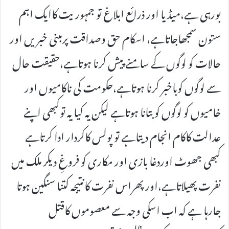
بورہی ہے،میڈیا اور ذرائع ابلاغ تو جمہوریت کاایک اہم
ستون سمجھاجاتاہے، اسکام حق وصداقت پرمبنی خبریں اور
حالات کو لوگوں کے سامنے پیش کرنا ہوتاہے،حقیقت حال
سے لوگوں کوباخبر کرنا ہوتاہے،حکومت کی ناکامیوں اور
خامیوں کو لوگوں کوبتانا ہوتاہے لیکن یہ کیا یہ توکبھی اپنے
عدالت کاکام انجام دیتاہے تو پولس کاکردار ادا کرتاہے
کبھی جھوٹ اوردغا بازی اور مکاری کو فروغِ دیکر ملک میں
نفرت پھیلاتاہے،اور پھراس نفرت کانتیجہ کتنا سنگین ہوتا
جارہا ہے کہ اب اسکی وجہ سے معصوموں کاقتل