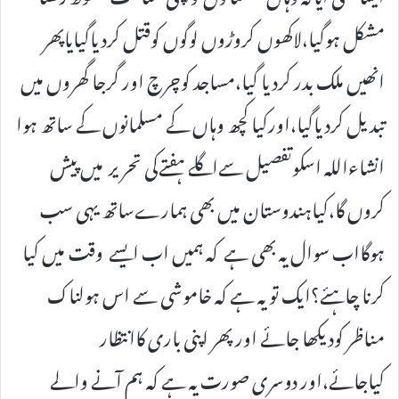
مشکل ہوگیا،لاکھوں کروڑوں لوگوں کوقتل کردیاگیایاپھر
انھیں ملک بدر کردیا گیا،مساجد کوچرچ اور گرجا گھروں میں
تبدیل کردیاگیا،اورکیاکچھ وہاں کے مسلمانوں کے ساتھ ہوا
انشاءاللہ اسکوتفصیل سےاگلے ہفتےکی تحریر میں پیش
کروں گا،کیاہندوستان میں بھی ہمارےساتھ یہی سب
ہوگااب سوال یہ بھی ہے کہ ہمیں اب ایسے وقت میں کیا
کرنا چاہئے؟ایک تویہ ہے کہ خاموشی سے اس ہولناک
مناظر کودیکھا جائے اورپھر اپنی باری کاانتظار
کیاجائے،اور دوسری صورت یہ ہے کہ ہم آنے والے