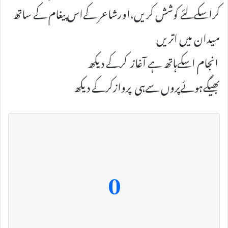
کراسکےلئے کوشش کریں،اورشاعر کےاس پیغام کے ساتھ
میدان میں اتریں
انجام اسکےہاتھ ہے آغاز کرکے دیکھ
بھیگےہوئےپروں سےہی پروازکرکے دیکھ
0