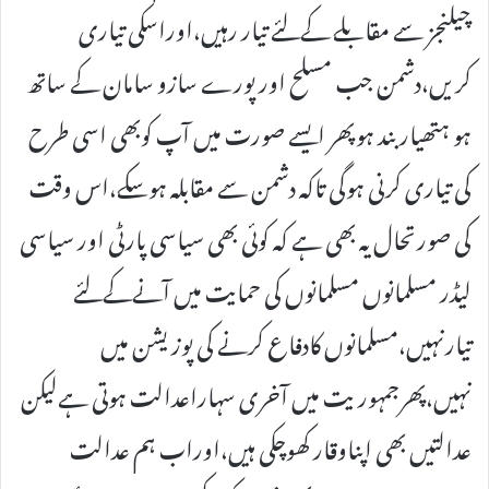
چیلنجز سے مقابلے کےلئے تیار رہیں،اوراسکی تیاری
کریں،دشمن جب مسلح اور پورے سازو سامان کے ساتھ
ہو ہتھیار بند ہوپھر ایسے صورت میں آپ کوبھی اسی طرح
کی تیاری کرنی ہوگی تاکہ دشمن سے مقابلہ ہوسکے،اس وقت
کی صورتحال یہ بھی ہے کہ کوئی بھی سیاسی پارٹی اور سیاسی
لیڈر مسلمانوں مسلمانوں کی حمایت میں آنےکےلئے
تیارنہیں،مسلمانوں کادفاع کرنے کی پوزیشن میں
نہیں،پھرجمہوریت میں آخری سہاراعدالت ہوتی ہےلیکن
عدالتیں بھی اپناوقار کھوچکی ہیں،اوراب ہم عدالت