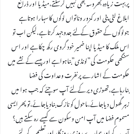
پربہت زیادہ بھروسہ بھی نہیں کرسکتے،میڈیا اور ذرائع
ابلاغ لٹی پٹی اور کمزور وناتواں لوگوں کاسہارا ہوتاہے
جولوگوں کے حقوق کےلئے جدوجہد کرتاہے،لیکن اب تو
اس ملک کا میڈیا اپنا ضمیر خود گروی رکھ چکاہے اور اس
سنگھی حکومت کی”لونڈی”بناہواہے اور پیسے کے نشے میں
حکومت کے اشارے پرنفرت وعداوت کی فضا
بنارہاہے،تھوڑی دیر کےلئے آپ سوچئے کہ جب ہوا میں
زہر گھول دیاجائے،ماحول کو نازک بنادیاجائے،تو پھر ایسی
مسموم فضا میں آپ امن وسکون سے کیسے رہ سکتے ہیں؟
آپ کے اور ہمارے روزی روزگار اور تعلیم کےلئے