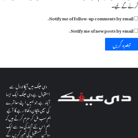
کرنے کےلیے۔
Notify me of follow-up comments by email.
Notify me of new posts by email.
دی عینک میں آپکا تہ دل سے
استقبال ہے دی عینک ایک ایسا
آئینہ ہے جو ہمیں اپنے معاشرے
کی سچی پہچان دکھاتا رہے گا آئیے
ہم سب مل کر عزم کرتے ہیں کہ
ہم اس نئے آئینہ کی مدد سے ایک
روشن مستقبل کی تعمیر کریں گے