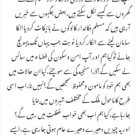
گھروں سے کیسے نکل سکتے ہیں،بعض جگہوں سے خبریں
آرہی ہیں کہ مسلم دکاندار کالوگوں نے بائیکاٹ کردیاانکا
سامان لینے سے انکار کردیا نوبت جب یہاں تک پہونچ
جائے توکیاہم اور آپ امن وسکون کی فضاء میں سانس
لے سکیں گے؟ذرا سنجیدگی سے سوچئے،کیاان حالات میں
بھی ہم خود کو مامون ومحفوظ سمجھیں گے؟نہیں نا،اب اسی
طرح کاماحول ملک کے مختلف شہروں میں بنایا
جارہاہے،کیاہم اب بھی خواب غفلت میں رہیں گے؟
اور یہ چیزیں دھیرے دھیرے عام ہوتی جارہی ہے،ایسے