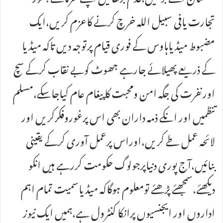
تجارت یافی سبیل اللہ خرچ کرنے کاعزم کریں،ایک
مضبوط میڈیاہاوس کے فوری قیام پرتوجہ دیں تاکہ میڈیا
کے ذریعے پھیلائے جارہے جھوٹ کوبے نقاب کرکے سچ
اورنفرت کی جگہ امن ومحبت کا پیغام عام کیاجاسکے،مسلم
تنظمیں اور انکے ذمہ داران بھی اس پرغوروفکرکریں اور
لائحہ عمل طے کریں،اوراس پرعمل آوری کرکے یقینی
بنائیں،آج پوری دنیاپرجولوگ حکومت کررہے ہیں انکو
دیکھئے،سمجھئے پڑھئے تومعلوم ہوگاکہ میڈیاسمیت تمام اہم
اداروں اور ایجنسیوں پرانکا کنٹرول ہے،ہمیں ایک نیوز