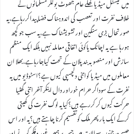
میں نیشنل میڈیا کھلے عام جھوٹ بولکر مسلمانوں کے
خلاف نفرت اور تعصب کی اندوہناک فضا پیداکررہاہے،یہ
صورتحال بڑی سنگین اور تشویشناک ہے،یہ سب جو کچھ
ہورہا ہے یہ اچانک یاکوئی اتفاقی معاملہ نہیں بلکہ ایک منظم
سازش اور منصوبہ بند پلان کے تحت کیاجارہاہے،بھلا ان
معاملوں میں میڈیا کواتنی دلچسپی کیوں ہے؟اسٹوڈیو میں یہ
نفرت کے سوداگر حرام خوراور دال اینکر آخر اتنی گھٹیا
حرکت کیوں کر کررہے ہیں؟کیایہ لوگ نفرت کی کھیتی
کرکے ایک بار پھر ملک کوتقسیم کرنا چاہتے ہیں؟یہ اور اس
جیسے درجنوں سوالات ہیں جس پر ہمیں غور وفکر کرنے اور