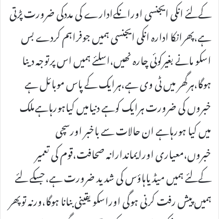
کےلئے انکی ایجنسی اورانکےادارے کی مددکی ضرورت پڑتی
ہے،پھرانکا ادارہ انکی ایجنسی ہمیں جوفراہم کردے بس
اسکو مانے بغیرکوئی چارہ نھیں،اسلئے ہمیں اس پرتوجہ دینا
ہوگا،ہرگھر میں ٹی وی ہے،ہرایک کے پاس موبائل ہے
خبروں کی ضرورت ہرایک کوہے دنیامیں کیاہورہاہےملک
میں کیا ہورہاہے ان حالات سے باخبر اورسچی
خبروں،معیاری اورایماندارانہ صحافت،قوم کی تعمیر
کےلئے ہمیں میڈیاہاؤس کی شدید ضرورت ہے،جسکے لئے
ہمیں پیش رفت کرنی ہوگی اوراسکو یقینی بنانا ہوگا،ورنہ توپھر