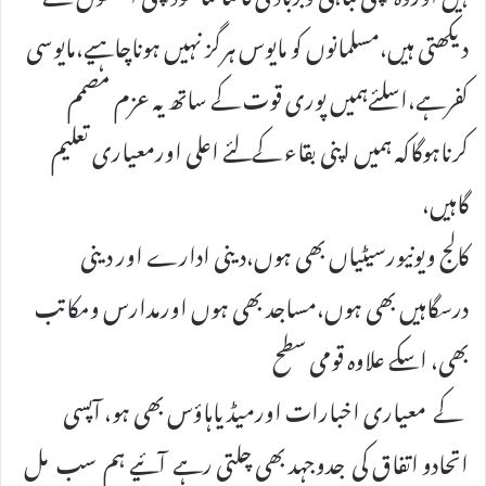
دیکھتی ہیں،مسلمانوں کو مایوس ہرگز نہیں ہوناچاہیے،مایوسی
کفرہے،اسلئےہمیں پوری قوت کے ساتھ یہ عزم مصمم
کرناہوگاکہ ہمیں اپنی بقاء کےلئے اعلی اورمعیاری تعلیم
گاہیں،
کالج ویونیورسیٹیاں بھی ہوں،دینی ادارے اور دینی
درسگاہیں بھی ہوں،مساجد بھی ہوں اورمدارس ومکاتب
بھی، اسکے علاوہ قومی سطح
کے معیاری اخبارات اورمیڈیاہاؤس بھی ہو، آپسی
اتحادو اتفاق کی جدوجہد بھی چلتی رہے آئیے ہم سب مل