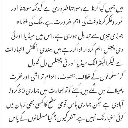
میں ہمیں کیاکرنا ہے،سوچناضروری ہے کیونکہ سوچنا اور
غور وفکر کرناوقت کی اہم ضرورت ہے،ملک کی فضاء
جوبڑی تیزی سے تبدیل ہورہی ہے،اس میں میڈیا اورٹی
وی چینل اہم کردار اداکررہے ہیں،ہندی انگلش اخبارات
سے لیکرالیکٹرانک میڈیا اور ٹی چینلس دل کھول
کرمسلمانوں کے خلاف،جھوٹ، الزام تر اشی اورنفرت
پھیلانے میں لگے ہیں،کہنے کوتو بھارت میں ہماری 30کروڑ
آبادی ہے لیکن ہماری پاس قومی سطح کاکسی بھی زبان میں
کوئی اخبارتک نہیں ہے،آخرکیوں؟ کیامسلمانوں کے پاس