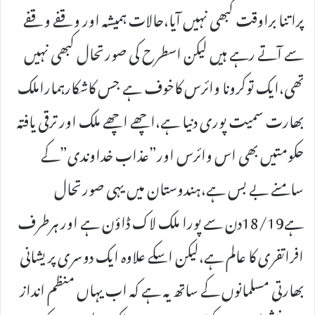
پراتنا براوقت کبھی نہیں آیا،حالات ہمیشہ اور وقفے وقفے
سے آتے رہے ہیں لیکن اسطرح کی صورتحال کبھی نہیں
تھی،ایک توکرونا وائرس کاخوف ہے جس کاشکارہماراملک
بھارت سمیت پوری دنیا ہے،اچھے اچھے ملک اور ترقی یافتہ
حکومتیں بھی اس وائرس اور”عذاب خداوندی”کے
سامنے بے بس ہے،ہندوستان میں یہی صورتحال
ہے18/19دن سے پورا ملک لاک ڈاؤن ہے اور ہرطرف
افراتفری کا عالم ہے،لیکن اسکے علاوہ ایک دوسری پریشانی
بھارتی مسلمانوں کے ساتھ یہ ہے کہ اب یہاں منظم انداز