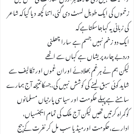
زخموں کی ایک طویل لسٹ دی گئی،اتناکچھ دیا گیاکہ شاعر
کی زبانی یہ کہاجاسکتاہےکہ
ایک دو زخم نہیں جسم ہے سارا چھلنی
دردبے چارہ پریشاں ہے کہاں سے اٹھے
لیکن ہم نے ہرغم بھلادئے اوران غموں اور تکالیف سے
شاید کوئی سبق لینے کی کوشش نہیں کی،جسکانتیجہ آج ہمارے
سامنے ہےپہلے حکومت اور سیاسی پارٹیاں مسلمانوں
کوگمراہ کرتیں تھیں لیکن آج ملک کی تمام ایجنسیاں،
ادارے،حکومت اورمیڈیا سب مل کر نفرت کے بیج