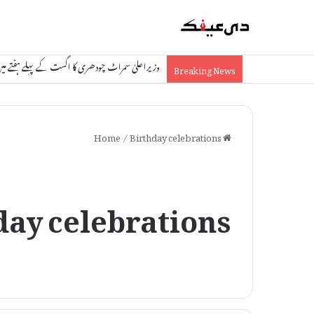
وزیراعلیٰ سمراٹ چودھری کا اگست کے پہلے ہفتے میں کان
Breaking News
/
Birthday celebrations
Home
day celebrations