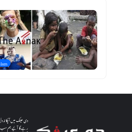
slam
دی عینک میں آپکا تہ 
رہے گا آئیے ہم سب م