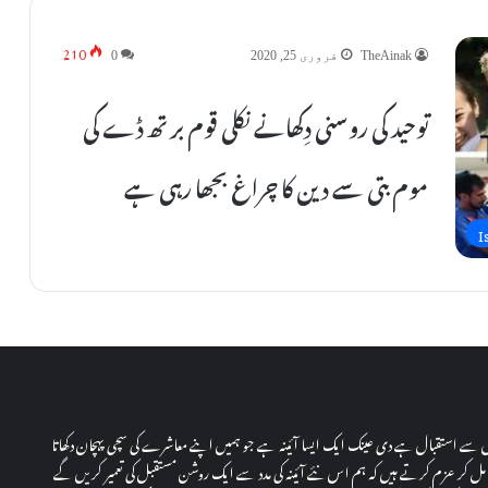
210
TheAinak
فروری 25, 2020
0
توحید کی روسنی دِکھانے نکلی قوم برتھ ڈے کی
موم بتی سے دین کا چراغ بجھا رہی ہے
I
دل سے استقبال ہے دی عینک ایک ایسا آئینہ ہے جو ہمیں اپنے معاشرے کی سچی پہچان دکھاتا
ل کر عزم کرتے ہیں کہ ہم اس نئے آئینہ کی مدد سے ایک روشن مستقبل کی تعمیر کریں گے