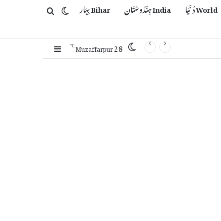
World دُنْیَا
India ہِنْدُوسْتَان
Bihar بِہَار
Switch skin
Search for
28
Sidebar
℃
Muzaffarpur