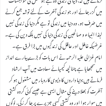
میں گزر جائے اور جو زندگی آخرت کے لئے توشہ جمع کرنے
میں صَرف ہو، وہ دنیا میں زندگی تو ہے مگر دنیا کی زندگی نہیں
لہٰذا انبیاء و صالحین کی زندگی دنیا کی نہیں بلکہ دین کی ہے۔
غرضیکہ غافل اور عاقل کی زندگیوں میں بڑا فرق ہے۔
امام غزالی علیہ الرحمہ نے اس بات کو بڑے پیارے انداز
میں سمجھایا ہے چنانچہ کیمیائے سعادت میں آپ ارشاد
فرماتے ہیں:دنیا داروں کا دنیوی کاروبار میں مشغول ہو کر
آخرت کو بھلا دینے کی مثال ایسی ہے جیسے کوئی گروہ کشتی
میں سوار ہوا اور وہ کشتی کسی جزیرے پر جا کر رُکی، لوگوں