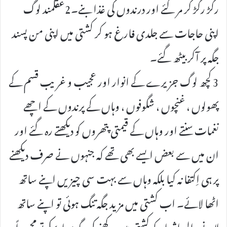
رگڑ رگڑ کر مر گئے اور درندوں کی غذا بنے۔2عقلمند لوگ
اپنی حاجات سے جلدی فارغ ہو کر کشتی میں اپنی من پسند
جگہ پر آکر بیٹھ گئے۔
3 کچھ لوگ جزیرے کے انوار اور عجیب و غریب قسم کے
پھولوں ، غنچوں ، شگوفوں ، وہاں کے پرندوں کے اچھے
نغمات سنتے اور وہاں کے قیمتی پتھروں کو دیکھتے رہ گئے اور
ان میں سے بعض ایسے بھی تھے کہ جنہوں نے صرف دیکھنے
پر ہی اِکتفا نہ کیا بلکہ وہاں سے بہت سی چیزیں اپنے ساتھ
اٹھا لائے۔ اب کشتی میں مزید جگہ تنگ ہوئی تو اپنے ساتھ
لانے والی اشیاء کو کشتی میں رکھنے کی جگہ نہ پا سکے تو مجبوراً