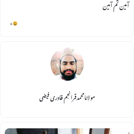
آمین ثم آمین
+
مولانامحمدقمرانجم قادری فیضی
ل