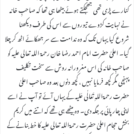
کنارے پڑی تھی جھجکتے ہوئے بیٹھا ہی تھا کہ صاحبِ خانہ
نے نہایت کڑوے تیوروں سے اس کی طرف دیکھنا
شروع کیا یہاں تک کہ وہ ندامت سے سر جھکائے اٹھ کر چلا
گیا۔ اعلیٰ حضرت امام احمد رضا خان رحمۃ اللہ تعالی علیہ کو
صاحبِ خانہ کی اس مغرورانہ روش سے سخت تکلیف
پہنچی مگر کچھ فرمایا نہیں ، کچھ دنوں بعد وہ صاحب اعلیٰ
حضرت رحمۃاللہِ تَعَالٰی عَلیہ کے یہاں آئے تو آپ نے اسے
اپنی چارپائی پر جگہ دی۔ وہ بیٹھے ہی تھے کہ اتنے میں کریم
بخش حجام اعلیٰ حضرت رحمۃاللہ تعالی علیہ کا خط بنانے کے