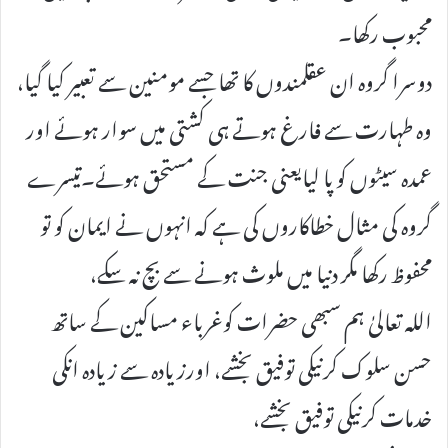
محبوب رکھا۔
دوسرا گروہ ان عقلمندوں کا تھا جسے مومنین سے تعبیر کیا گیا،
وہ طہارت سے فارغ ہوتے ہی کشتی میں سوار ہوئے اور
عمدہ سیٹوں کو پا لیایعنی جنت کے مستحق ہوئے۔تیسرے
گروہ کی مثال خطاکاروں کی ہے کہ انہوں نے ایمان کو تو
محفوظ رکھا مگر دنیا میں ملوث ہونے سے بچ نہ سکے،
اللہ تعالیٰ ہم سبھی حضرات کوغرباء مساکین کے ساتھ
حسن سلوک کرنیکی توفیق بخشے، اورزیادہ سے زیادہ انکی
خدمات کرنیکی توفیق بخشے،