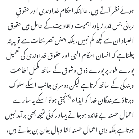
ہوئے نظر آتے ہیں، حالانکہ احکام خداوندی اور حقوقِ
ربانی جس قدر زیادہ اہمیت وافادیت کے حامل ہیں حقوق
العباد ان سے کچھ کم نہیں، بلکہ بعض تصریحات سے تویہ پتہ
چلتاہے کہ انسان احکام الہی اور حقوق خداوندی کی تعمیل
پورے طور پر پورے ذوق وشوق کے ساتھ مکمل اطاعت
وبندگی کے ساتھ کرتاہے لیکن دوسری جانب اسکے سلوک
وبرتاؤسے بندگان خدا کو ایذاء پہنچتی ہوتو اسکے یہ سارے
اعمال حسنہ بے فائدہ ہوجاتے ہیںاور کوئی نتیجہ بھی برآمد نہیں
ہوتاہے بلکہ وہی اعمال حسنہ الٹا وبال جان بن جاتے ہیں،