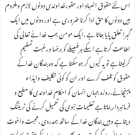
اس لئے حقوق العباد اور حقورخداوندی دونوں لازم وملزوم
ہیں دونوں کا حق ادا کرنا ضروری ہے اور دونوں میں ایک
گہرا تعلق پایا جاتا ہے ،ایک مومن جب خدائے تعالی کی
اطاعت کرتاہے اسکے ہرفیصلے کو برضا ورغبت تسلیم
کرلیتاہے تو یہ کیوں کر ہوسکتا ہے کہ وہ بندگان خداکے
حقوق کو تلف کرے اور ان کو کوئی تکلیف وایذاء
پہنچائے،روزہ جہاں انسان کو احکام خداوندی کا مطیع و
فرمانبردار بناتاہے تعلیمات نبوی کی تعمیل کرنے کی ٹریننگ
دیتاہے وہیں بندگان خدا کے ساتھ ہمدردی ،محبت واخوت
اور بھائی چارگی کی تریبت بھی دیتاہے انکے حقوق کا لحاظ