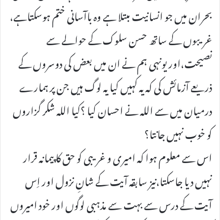
بحران میں جو انسانیت مبتلا ہے وہ باآسانی ختم ہوسکتاہے،
غریبوں کے ساتھ حسن سلوک کے حوالے سے
نصیحت،اور یونہی ہم نے ان میں بعض کی دوسروں کے
ذریعے آزمائش کی کہ یہ کہیں کیا یہ لوگ ہیں جن پر ہمارے
درمیان میں سے اللہ نے احسان کیا ؟کیا اللہ شکر گزاروں
کو خوب نہیں جانتا؟
اس سے معلوم ہوا کہ امیری و غریبی کو حق کا پیمانہ قرار
نہیں دیا جاسکتا،نیز سابقہ آیت کے شانِ نزول اور اِس
آیت کے درس سے بہت سے مذہبی لوگوں اور خود امیروں