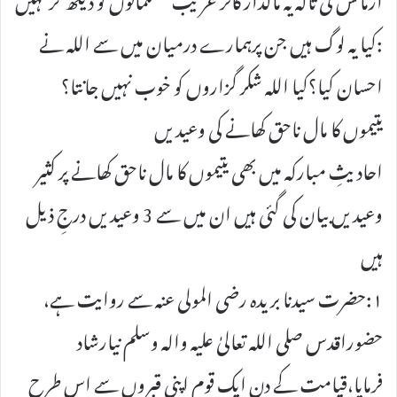
:کیا یہ لوگ ہیں جن پرہمارے درمیان میں سے اللہ نے
احسان کیا؟کیا اللہ شکر گزاروں کو خوب نہیں جانتا؟
یتیموں کا مال ناحق کھانے کی وعیدیں
احادیثِ مبارکہ میں بھی یتیموں کا مال ناحق کھانے پر کثیر
وعیدیں بیان کی گئی ہیں ان میں سے 3 وعیدیں درجِ ذیل
ہیں
۱:حضرت سیدنا بریدہ رضی المولی عنہ سے روایت ہے،
حضوراقدس صلی اللہ تعالیٰ علیہ والہ وسلم نیارشاد
فرمایا،قیامت کے دن ایک قوم اپنی قبروں سے اس طرح