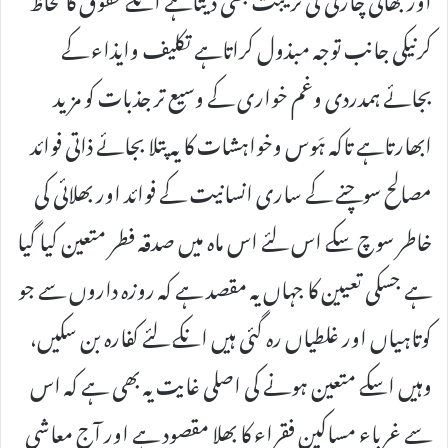
کرنیکی جانب توجہ مبذول کراتاہے تکلیف وایذاء کے
بجائے ہمدردی وغم خواری کے وسیع تر جذبات کو مزید
ابھارتاہے تاکہ ہَوس وخواہشات کا یہ پتلا بجائے ذاتی فوائد
مصالح سوچنے کے ساری انسانیت کے فوائد اور بھلائی کی
خاطر سوچ سکے اس لئے اس ماہ میں صدقہ فطر متعین کیا گیا
ہے جسکی تعیین کا جہاں یہ مقصد ہے کہ روزہ داروں سے جو
کوتاہیاں اور غلطیاں رہ گئی ہیں انکے لئے کفارہ بن سکیں،
وہیں اسکے متعین ہونے کی اصلی غایت یہ بھی ہے کہ اس
سے غرباء مساکین فقراء کا بھلا مقصود ہے اور آج معاشی