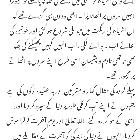
انہیں سروں پر اٹھانا پڑا۔ ابھی دو دن ہی گزرے تھے کہ
ان اشیاء کی رنگت میں تبدیلی شروع ہو گئی اور خوشبو کی
بجائے اب بدبو آنے لگی ،اب انہیں کہیں پھینکنے کی جگہ
بھی نہ تھی نادم و پشیمان اسی طرح اپنے سروں پر اٹھانے
پر مجبور تھے۔
پہلے گروہ کی مثال کفار و مشرکین اور بد عقیدہ لوگوں کی ہے
جنہوں نے اپنے آپ کو کلی طور پر دنیا کے سپرد کر دیا اور
اسی کے ہو کر رہ گئے ،اللہ تعالیٰ اور یومِ آخرت کو فراموش
کردیا، انہوں نے دنیا کی زندگی کو آخرت کے مقابلے میں