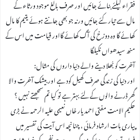
فقراء کیلئے بنائے جائیں اور صرف بالغ موجود ورثاء کے
مال سے تیار کئے جائیں ورنہ جو بھی جانتے ہوئے یتیم کا مال
کھائے گا وہ دوزخ کی آگ کھائے گااور قیامت میں اس کے
منھ سیدھواں نکیلگا
آخرت کو بُھلا دینے والے دنیا داروں کی مثال:
اور دنیا کی زندگی صرف کھیل کود ہے اور بیشک آخرت والا
گھر ڈرنے والوں کے لئے بہتر ہے تو کیا تم سمجھتے نہیں ؟
حکیم الامت مفتی احمد یار خاں نعیمی علیہ الرحمہ نے بڑی
پیاری بات ارشاد فرمائی ، چنانچہ اس آیت کی تفسیر میں
فرماتے ہیں کہ، دنیا کی زندگی وہ ہے جو نفس کی خواہشات