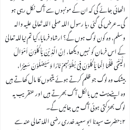
اٹھائی جائے گی کہ ان کے مونہوں سے آگ نکل رہی ہو
گی۔عرض کی گئی ،یا رسول اللہ صلی اللہ تَعالی علیہ والہ
وسلم، وہ کون لوگ ہوں گے؟ ارشاد فرمایا،کیا تم نیاللہ تعالیٰ
کے اس فرمان کو نہیں دیکھا، اِنَّ الَّذِیْنَ یَاْکُلُوْنَ اَمْوَالَ
الْیَتٰمٰی ظُلْمًا اِنَّمَا یَاْکُلُوْنَ فِیْ بُطُوْنِہِمْ نَارًا وَسَیَصْلَوْنَ سَعِیْرًا،
بیشک وہ لوگ جو ظلم کرتے ہوئے یتیموں کا مال کھاتے ہیں
وہ اپنے پیٹ میں بالکل آ گ بھرتے ہیں اور عنقریب یہ
لوگ بھڑکتی ہوئی آگ میں جائیں گے۔
۲:حضرت سیدنا ابو سعید خدری رضی اللہُ تعالی عنہ سے