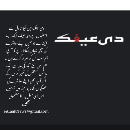
ی
دی عینک میں آپکا تہ دل سے
استقبال ہے دی عینک ایک ایسا
آئینہ ہے جو ہمیں اپنے معاشرے
کی سچی پہچان دکھاتا رہے گا آئیے
ہم سب مل کر عزم کرتے ہیں کہ
ہم اس نئے آئینہ کی مدد سے ایک
روشن مستقبل کی تعمیر کریں گے
اگر آپ بھی اپنے معاشرے کی
جھلکیاں دکھانا چاہتے ہیں توہمیں
اس ای میل پہ اپنا مضمون
بھیجیں
theAinakNews@gmail.com