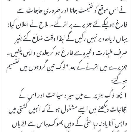
نے اس موقع کو غنیمت جانا اور ضروری حاجات سے
فارغ ہونیکے لئے جزیرے پر اتر گئے۔ ملاح نے اعلان کیا:
یہاں زیادہ دیر نہیں رکیں گے لہٰذا وقت ضائع کئے بغیر
صرف طہارت وغیرہ سے فارغ ہو کر جلدی واپس پلٹیں۔
جزیرے میں اترنے کے بعد *لوگ تین گروہوں میں تقسیم
ہو گئے:
1 کچھ لوگ جزیر ے میں سیر و سیاحت اور اس کے
عجائبات دیکھنے میں ایسے مشغول ہوئے کہ انہیں کشتی میں
واپس آنا یاد نہ رہا حتّٰی کے وہیں بھوک پیاس سے ایڑیاں