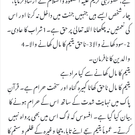
چار شخص ایسے ہیں جنہیں جنت میں داخل نہ کرنا اور اس
کی نعمتیں نہ چکھانا اللہ تعالیٰ پر حق ہے۔1شراب کا عادی۔
2-سود کھانے والا3-ناحق یتیم کا مال کھانے والا۔4
والدین کا نافرمان۔
یتیم کا مال کھانے سے کیا مراد ہے
یتیم کا مال ناحق کھانا کبیرہ گناہ اور سخت حرام ہے۔ قرآنِ
پاک میں نہایت شدت کے ساتھ اس کے حرام ہونے کا
بیان کیا گیا ہے۔ افسوس کہ لوگ اس میں بھی پرواہ نہیں
کرتے۔ عموماً یتیم بچے اپنے تایا، چچا وغیرہ کے ظلم و ستم کا