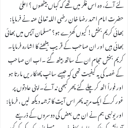
لئے آئے، وہ اس فکر میں تھے کہ کہاں بیٹھوں ؟ اعلیٰ
حضرت امام احمد رضا خان رضی اللہ تعالیٰ عنہ نے فرمایا:
بھائی کریم بخش! کیوں کھڑے ہو؟ مسلمان آپس میں بھائی
بھائی ہیں اور ان صاحب کے قریب بیٹھنے کا اشارہ فرمایا۔
کریم بخش حجام ان کے ساتھ بیٹھ گئے ۔اب ان صاحب
کے غصہ کی یہ کیفیت تھی کہ جیسے سانپ پھنکاریں مارتا ہو
اور فوراً اٹھ کر چلے گئے پھر کبھی نہ آئے۔اپنی عادتوں پر
غور کرکے ایک مرتبہ پھر اس آیت کا ترجمہ دیکھ لیں ، فرمایا:
اور یونہی ہم نے ان میں بعض کی دوسروں کے ذریعے
آزمائش کی تاکہ یہ مالدار کافر غریب مسلمانوں کو دیکھ کر کہیں