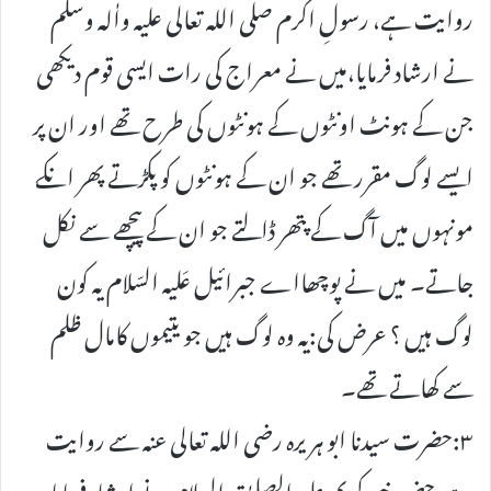
روایت ہے، رسولِ اکرم صلی اللہ تعالی علیہ واٰلہ وسلم
نے ارشاد فرمایا،میں نے معراج کی رات ایسی قوم دیکھی
جن کے ہونٹ اونٹوں کے ہونٹوں کی طرح تھے اور ان پر
ایسے لوگ مقرر تھے جو ان کے ہونٹوں کو پکڑتے پھر انکے
مونہوں میں آگ کے پتھر ڈالتے جو ان کے پیچھے سے نکل
جاتے۔ میں نے پوچھااے جبرائیل عَلیہ السّلام یہ کون
لوگ ہیں ؟ عرض کی:یہ وہ لوگ ہیں جو یتیموں کامال ظلم
سے کھاتے تھے۔
۳:حضرت سیدنا ابو ہریرہ رضی اللہ تعالی عنہ سے روایت
ہے،حضورنبی کریم علیہ الصلوٰۃ والسلام نے ارشاد فرمایا،