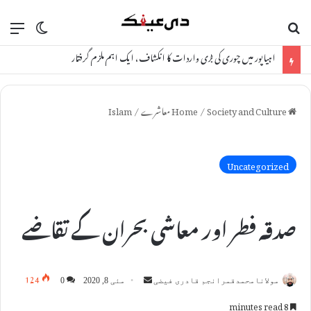
ch skin
nu
Search for
اہیاپور میں چوری کی بڑی واردات کا انکشاف، ایک اہم ملزم گرفتار
Home
Society and Culture معاشرے
/
/
Islam
Uncategorized
صدقہ فطر اور معاشی بحران کے تقاضے
124
S
مولانامحمدقمرانجم قادری فیضی
مئی 8, 2020
0
e
8 minutes read