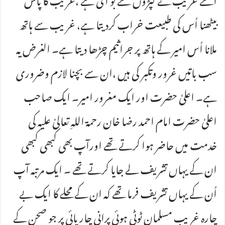
بیٹھنا اُس کی طبیعت خراب کردیتا ہے، غریب سے ہاتھ
ملانا اُس امیر کے ہاتھ پر جراثیم چڑھا دیتا ہے۔ الغرض یہ
سب باتیں غرور وتکبر کی ہیں ،ان سے بچنا لازم وضروری
ہے۔ اعلیٰ حضرت اور ایک مغرور امیر۔ ایک صاحب
اعلیٰ حضرت امام احمد رضا خان رحمۃ اللہِ تعالیٰ علیہ کی
خدمت میں حاضر ہوا کرتے تھے اورآپ بھی کبھی کبھی
ان کے یہاں تشریف لے جایا کرتے تھے ۔ ایک مرتبہ آپ
اُن کے یہاں تشریف فرما تھے کہ ان کے محلے کا ایک بے
چارہ غریب مسلمان ٹوٹی ہوئی پرانی چارپائی پر جو صحن کے