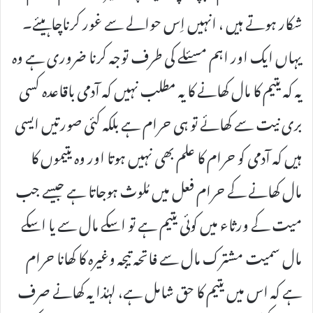
شکار ہوتے ہیں ، انہیں اِس حوالے سے غور کرناچاہیئے۔
یہاں ایک اور اہم مسئلے کی طرف توجہ کرنا ضروری ہے وہ
یہ کہ یتیم کا مال کھانے کا یہ مطلب نہیں کہ آدمی باقاعدہ کسی
بری نیت سے کھائے تو ہی حرام ہے بلکہ کئی صورتیں ایسی
ہیں کہ آدمی کو حرام کا علم بھی نہیں ہوتا اور وہ یتیموں کا
مال کھانے کے حرام فعل میں مُلوث ہوجاتا ہے جیسے جب
میت کے ورثاء میں کوئی یتیم ہے تو اسکے مال سے یا اسکے
مال سمیت مشترک مال سے فاتحہ تیجہ وغیرہ کا کھانا حرام
ہے کہ اس میں یتیم کا حق شامل ہے، لہٰذا یہ کھانے صرف