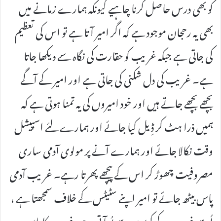
کو بھی درس حاصل کرنا چاہیے کیونکہ ہمارے زمانے میں
بھی یہ رحجان موجود ہے کہ اگر امیر آتا ہے تو اس کی تعظیم
کی جاتی ہے جبکہ غریب کو حقارت کی نگاہ سے دیکھا جاتا
ہے۔ غریب کی دل شکنی کی جاتی ہے اور امیر کے آگے
بچھے بچھے جاتے ہیں اور خود امیروں کی یہ تمنا ہوتی ہے کہ
ہمیں ذرا ہٹ کر ڈِیل کیا جائے اور ہمارے لئے اسپیشل
وقت نکالا جائے اور ہمارے آنے پر مولوی آدمی ساری
مصروفیت چھوڑ کر اس کے پیچھے پھرتا رہے۔ غریب آدمی
پاس بیٹھ جائے تو امیر اپنے سٹیٹس کے خلاف سمجھتا ہے ،
اُسے غریب کے کپڑوں سے بُو آتی ہے ،غریب کا پاس