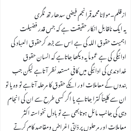
ازقلم۔مولانامحمدقمرانجم فیضی سدھارتھ نگری
یہ ایک ناقابل انکار حقیقت ہے کہ جس قدر فضیلت
اہمیت حقوق اللہ کی ہے اس سے بڑھ کرحقوق العباد کی
ادائیگی کی ہے عموماََ یہ دیکھا جاتاہے کہ انسان حقوق
خداوندی کی ادائیگی میں کافی مستعد نظر آتاہے لیکن جب
بندوں کے معاملات اور انکے حقوق کا مرحلہ آتاہے تو وہ یا تو
ان سے کلیتاََ کترا جاتاہے یا اگر کسی طرح سے ان کی انجام
دہی کی جانب مائل ہوتابھی ہے تو بادل نخواستہ اکثر
معاملات اور مرحلوں پر ذاتی اغراض ومقاصد کام کرتے