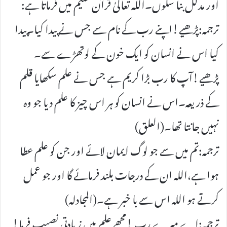
اور مدلل بنا سکوں۔اللہ تعالیٰ قرآن حکیم میں فرماتا ہے:
ترجمہ:پڑھیے!اپنے رب کے نام سے جس نے پیدا کیا۔پیدا
کیا اس نے انسان کو ایک خون کے لوتھڑے سے۔
پڑھیے!آپ کا رب بڑا کریم ہے جس نے علم سکھایا قلم
کے ذریعہ۔اس نے انسان کو ہر اس چیز کا علم دیا جو وہ
نہیں جانتا تھا۔(العلق)
ترجمہ:تم میں سے جو لوگ ایمان لائے اور جن کو علم عطا
ہوا ہے،اللہ ان کے درجات بلند فرمائے گا اور جو عمل
کرتے ہو اللہ اس سے با خبر ہے۔(المجادلہ)
ترجمہ:اے میرے رب !مجھے علم میں زیادتی نصیب فرما!