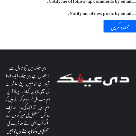
Notify me of follow-up comments by email.
Notify me of new posts by email.
دی عینک میں آپکا تہ دل سے
استقبال ہے دی عینک ایک ایسا
آئینہ ہے جو ہمیں اپنے معاشرے
کی سچی پہچان دکھاتا رہے گا آئیے
ہم سب مل کر عزم کرتے ہیں کہ
ہم اس نئے آئینہ کی مدد سے ایک
روشن مستقبل کی تعمیر کریں گے
اگر آپ بھی اپنے معاشرے کی
جھلکیاں دکھانا چاہتے ہیں توہمیں