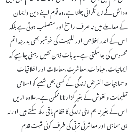
ودانش کے زیر نگرانی چلتا ہے،وہ قوم اپنے دین وایمان
کے معاملے میں نہ صرف راسخ اور متصلب ہوتی ہے بلکہ
اس کے اندر اخلاص اور للہیت کی خوشبو بھی بدرجہ اتم
محسوس کی جاسکتی ہے۔یہ بات ذہن نشیں رہنی چاہیے کہ
ایمانیات،عبادات،معاشرت،معاملات اور اخلاقیات
وسماجیات الغرض زندگی کے کسی بھی شعبے کو اسلامی
تعلیمات و نقوش کے بغیر گزارناناممکن ہے۔علاوہ ازیں
اس کے بغیر نہ ہم اپنی زندگی کا نظام باقی رکھ سکتے ہیں اور نہ
ہی سماجی اور معاشرتی ترقی کی طرف کوئی مثبت قدم