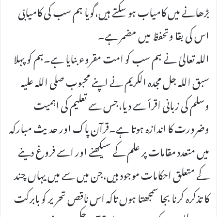
بڑھانے میں کامیاب ہو سکتے ہیں،گویا ہم سب کی کامیابی
اس کی بقا وتحفظ میں مضمر ہے۔
اللہ تعالیٰ نے ہم سب کو امت مقروء بنایا ہے۔ہم کو پہلا
سبق اللہ جل مجدہ الکریم نے اپنے محبوب صلی اللہ علیہ
وسلم کی زبانی اقرأ سے دیا،جس سے تعلیم کی اہمیت
وضرورت کا اندازہ ہوتا ہے۔قرآن پاک اور حدیث مبارکہ
میں متعدد مقامات پر علم کے سیکھنے اور اسے فروغ دینے
کے متعلق احکامات موجود ہیں،جن میں سے میں یہاں چند
کا تذکرہ کرنا بجا سمجھتا ہوں تاکہ اس ناقص تحریر کو بابرکت