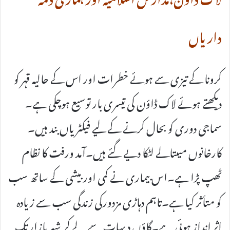
داریاں
کرونا کے تیزی سے ہوئے خطرات اور اس کے حالیہ قہر کو
دیکھتے ہوئے لاک ڈاؤن کی تیسری بار توسیع ہوچکی ہے۔
سماجی دوری کو بحال کرنے کے لیے فیکٹریاں بند ہیں۔
کارخانوں میںتالے لٹکا دیے گئے ہیں۔آمد ورفت کا نظام
ٹھپ پڑا ہے۔اس بیماری نے کمی اور بیشی کے ساتھ سب
کو متأثر کیا ہے۔تاہم دہاڑی مزدورکی زندگی سب سے زیادہ
اثر انداز ہوئی ہے۔گاؤں دیہات سے لے کر شہر بازار تک