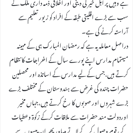
ہے وہیں پر اہل خیر کی دینی اور اخلاقی ذمہ داری ملک کے
سب سے بڑے اقلیتی طبقہ کے افراد کو زیور تعلیم سے
آراستہ کرنے کی ہے۔
دراصل معاملہ یہ ہے کہ رمضان المبارک ہی کے مہینہ
میںتمام مدارس اپنے پورے سال کے اخراجات کا نتظام
کرتے ہیں،جس کے لیے مدارس کے اساتذہ اور محصلین
حضرات چندہ کی غرض سے ہندوستان کے مختلف بڑے
بڑے شہروں اور صوبوں کا رخ کرتے ہیں،جہاں مخیر
اوردولت مند حضرات سے ملاقات کرکے زکوۃ وعطیات
کے رقوم وصول کر کے لاتے ہیںاور پھر ان پیسوں سے