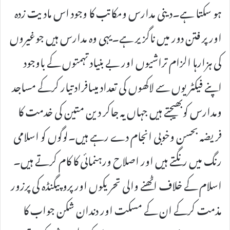
ہو سکتا ہے۔دینی مدارس ومکاتب کا وجود اس مادیت زدہ
اور پر فتن دور میں ناگزیر ہے۔یہی وہ مدارس ہیں جوغیروں
کی ہزارہا الزام تراشیوں اور بے بنیاد تہمتوں کے باوجود
اپنے فیکٹریوں سے لاکھوں کی تعداد میںافراد تیار کرکے مساجد
ومدارس کوبھیجتے ہیں جہاں یہ جاکر دین متین کی خدمت کا
فریضہ بحسن وخوبی انجام دے رہے ہیں۔لوگوں کو اسلامی
رنگ میں رنگتے ہیں اور اصلاح ورہنمائی کا کام کرتے ہیں۔
اسلام کے خلاف اٹھنے والی تحریکوں اور پروپیگنڈہ کی پرزور
مذمت کرکے ان کے مسکت اور دندان شکن جواب کا