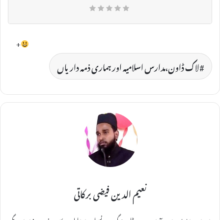
+
لاک ڈاون،مدارس اسلامیہ اور ہماری ذمہ داریاں
نعیم الدین فیضی برکاتی