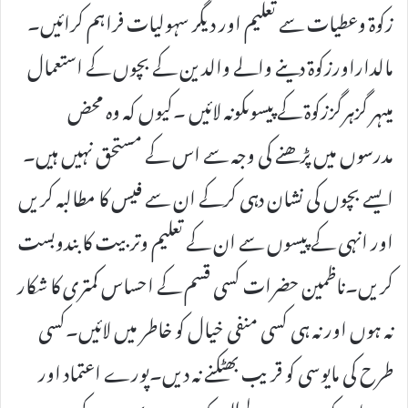
زکوۃ وعطیات سے تعلیم اور دیگر سہولیات فراہم کرائیں۔
مالداراورزکوۃ دینے والے والدین کے بچوں کے استعمال
میںہر گزہرگززکوۃ کے پیسوںکونہ لائیں ۔کیوں کہ وہ محض
مدرسوں میں پڑھنے کی وجہ سے اس کے مستحق نہیں ہیں۔
ایسے بچوں کی نشان دہی کرکے ان سے فیس کا مطالبہ کریں
اور انہی کے پیسوں سے ان کے تعلیم وتربیت کا بندوبست
کریں۔ناظمین حضرات کسی قسم کے احساس کمتری کا شکار
نہ ہوں اور نہ ہی کسی منفی خیال کو خاطر میں لائیں۔کسی
طرح کی مایوسی کو قریب بھٹکنے نہ دیں۔پورے اعتماد اور