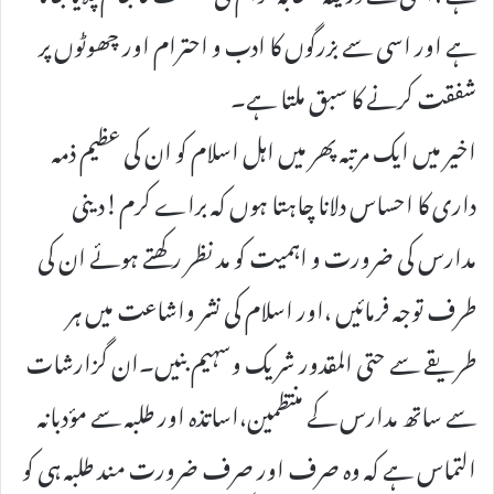
ہے اور اسی سے بزرگوں کا ادب و احترام اور چھوٹوں پر
شفقت کرنے کا سبق ملتا ہے۔
اخیر میں ایک مرتبہ پھر میں اہل اسلام کو ان کی عظیم ذمہ
داری کا احساس دلانا چاہتا ہوں کہ براے کرم!دینی
مدارس کی ضرورت و اہمیت کو مد نظر رکھتے ہوئے ان کی
طرف توجہ فرمائیں ،اور اسلام کی نشر واشاعت میں ہر
طریقے سے حتی المقدور شریک وسہیم بنیں۔ان گزارشات
سے ساتھ مدارس کے منتظمین،اساتذہ اور طلبہ سے مؤدبانہ
التماس ہے کہ وہ صرف اور صرف ضرورت مند طلبہ ہی کو