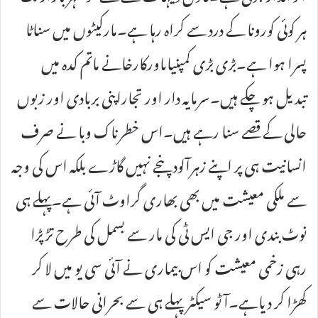
ہر کوئی کورونا کے درد سے کراہ رہا ہے۔مارکیٹوں میں سناٹا
پسرا ہوا ہے۔بڑی بڑی کمپنیاںاورکارخانے ماتم کدہ میں
تبدیل ہو چکے ہیں۔سرمایہ دار اور تجاراپنی بربادی اور زبوں
حالی کے قصے سنا رہے ہیں۔اس خطرناک وبا نے صرف
انسانیت ہی پر اپنے زہرآلود پنجے نہیں گاڑے بلکہ اس کی وجہ
سے ملکی معیشت میں بھی بھاری گراوٹ آئی ہے۔پہلے ہی
نوٹ بندی اور جی ایس ٹی کی مار سے بسمل کی طرح تڑپڑا
رہی زخمی معیشت کو اس بیماری نے آئی سی یو میں لا کر
کھڑا کر دیاہے۔آٹو سیکٹر پہلے ہی سے بحرانی حالات سے