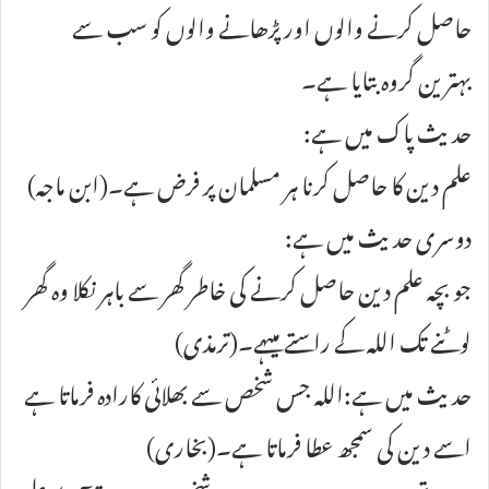
حاصل کرنے والوں اور پڑھانے والوں کو سب سے
بہترین گروہ بتایا ہے۔
حدیث پاک میں ہے:
علم دین کا حاصل کرنا ہر مسلمان پر فرض ہے۔(ابن ماجہ)
دوسری حدیث میں ہے:
جو بچہ علم دین حاصل کرنے کی خاطر گھر سے باہر نکلا وہ گھر
لوٹنے تک اللہ کے راستے میںہے۔(ترمذی)
حدیث میں ہے:اللہ جس شخص سے بھلائی کارادہ فرماتا ہے
اسے دین کی سمجھ عطا فرماتا ہے۔(بخاری)