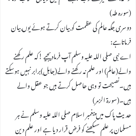
(سورہ طہ)
دوسری جگہ عالم کی عظمت کوبیان کرتے ہوئے یوں بیان
فرماتاہے:
اے نبی صلی اللہ علیہ وسلم آپ فرمادیجیے !کہ علم رکھنے
والے(عالم) اور علم نہ رکھنے والے(جاہل)برابر نہیں ہوسکتے
ہیں۔نصیحت تو وہی حاصل کرتے ہیں جو عقل والے
ہیں۔(سورۃ الزمر)
حدیث پاک میں پیغمبر اسلام صلی اللہ علیہ وسلم نے ہر
مسلمان پر علم سیکھنے کو فرض قرار دیا ہے اور علم دین