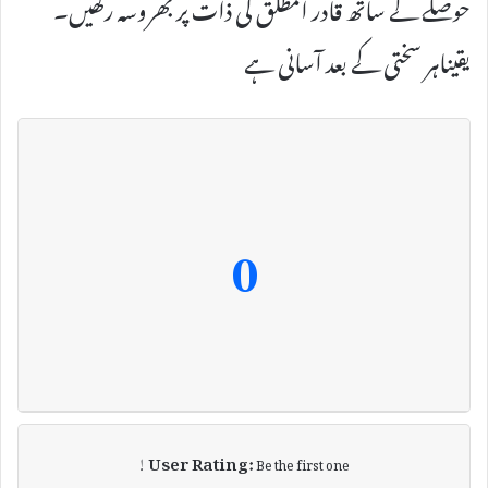
حوصلے کے ساتھ قادر المطلق کی ذات پر بھروسہ رکھیں۔
یقیناہر سختی کے بعد آسانی ہے
0
User Rating:
Be the first one !