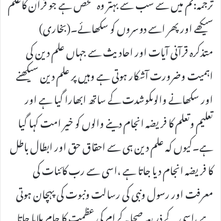
ترجمہ:تم میں سے سب سے بہتر وہ شخص ہے جو قرآن کاعلم
سیکھے اور پھر اسے دوسروں کو سکھائے۔(بخاری)
متذکرہ قرآنی آیات اور احادیث سے جہاں علم دین کی
اہمیت وضرورت آشکار ہوتی ہے وہیں پر علم دین سیکھنے
اور سکھانے والوںکوشدت کے ساتھ ابھارا گیا ہے اور
تعلیم وتعلم کا فریضہ انجام دینے والوں کو خیر امت کہا گیا
ہے۔کیوں کہ علم دین ہی سے احقاق حق اور ابطال باطل
کا فریضہ انجام دیا جاتا ہے ،اسی سے رب کائنات کی
معرفت اور رسول ونبی کی رسالت ونبوت کی پہچان ہوتی
ہے ،اسی کے ذریعہ صحابہ کرام کی عظمت کا جام پلایا جاتا