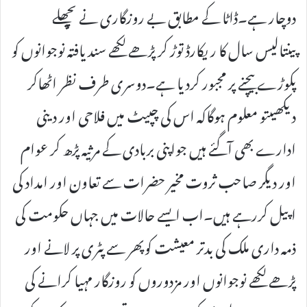
دوچار ہے۔ڈاٹا کے مطابق بے روزگاری نے پچھلے
پینتالیس سال کا ریکارڈ توڑ کر پڑھے لکھے سند یافتہ نوجوانوں کو
پکوڑے بیچنے پر مجبور کردیا ہے۔دوسری طرف نظر اٹھاکر
دیکھیںتو معلوم ہوگاکہ اس کی چپیٹ میں فلاحی اور دینی
ادارے بھی آگئے ہیں جواپنی بربادی کے مرثیہ پڑھ کر عوام
اور دیگر صاحب ثروت مخیر حضرات سے تعاون اور امداد کی
اپیل کررہے ہیں۔اب ایسے حالات میں جہاں حکومت کی
ذمہ داری ملک کی بدتر معیشت کوپھر سے پٹری پر لانے اور
پڑھے لکھے نوجوانوں اور مزدوروں کو روزگار مہیا کرانے کی