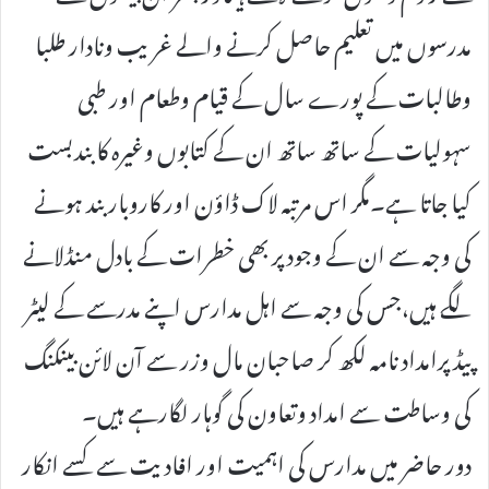
مدرسوں میں تعلیم حاصل کرنے والے غریب ونادار طلبا
وطالبات کے پورے سال کے قیام وطعام اور طبی
سہولیات کے ساتھ ساتھ ان کے کتابوں وغیرہ کا بندبست
کیا جاتا ہے۔مگر اس مرتبہ لاک ڈاؤن اور کاروبار بند ہونے
کی وجہ سے ان کے وجود پر بھی خطرات کے بادل منڈلانے
لگے ہیں،جس کی وجہ سے اہل مدارس اپنے مدرسے کے لیٹر
پیڈ پرامداد نامہ لکھ کر صاحبان مال وزر سے آن لائن بینکنگ
کی وساطت سے امداد وتعاون کی گوہار لگارہے ہیں۔
دور حاضر میں مدارس کی اہمیت اور افادیت سے کسے انکار