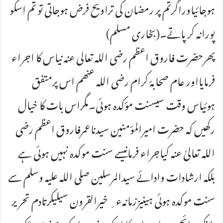
ہوجائیاوراگرتم پر رمضان کی تراویح فرض ہوجاتی تو تم اسکو
پورانہ کرپاتے۔(بخاری مسلم)
پھرحضرت فاروق اعظم رضی اللہ تعالی عنہ نیاس کا اجراء
فرمایااور عام صحابۂ کرام رضی اللہ عنھم اس پرمتفق
ہوئیاس وقت سیسنت مؤکدہ ہوئی۔مگراس بات کا خیال
رکھیں کہ حضرت امیرالمؤمنین سیدناعمرفاروق اعظم رضی
اللہ تعالیٰ عنہ کیاجراء فرمانیسے سنت موکدہ نہیں ہوئی ہے
بلکہ ارشادات وادائے سیدالمرسلین صلی اللہ علیہ وسلم سے
سنت موکدہ ہوئی ہینیززمانہء ِ خیرالقرون سیلیکرتادم تحریر
بلانکیر رائج ہے اب ان کاتارک ضرورتارک سنت مؤکدہ