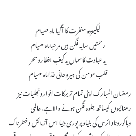
لیکیمژدہ مغفرت کا آگیا ماہ صیام
رحمتیں سایہ فگن ہیں مرحباماہ صیام
یہ عبادت کاسماں یہ کیفِ افطاروسحر
قلب مومن کی ہیروحانی غذاماہ صیام
رمضان المبارک اپنی تمام تر برکات انواروتجلیات نیز
رعنائیوں کیساتھ جلوہ فگن ہونے والاہے، عالمی
وباکوروناوائرس کی بنیاد پر پوری دنیا اس آزمائش وخطرناک
صورت حال کوبرداشت کرنیپرمجبورومقہورہے، اس موقع ہر