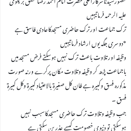
علیہ الرحمہ فرماتیہیں
ترک جماعت اورترک حاضری مسجدکاعادی فاسق ہے
*دوسری جگہ یوں ارشاد فرماتیہیں
وظیفہ اورتلاوت باعث ترک نہیں ہوسکتے فرض مسجدمیں
باجماعت پڑھ کر وظیفہ وتلاوت مکان پرکرے ورنہ صورت
مذکورہ فسق وکبیرہ ہے فان کل صغیرۃ بالاعتیاد کبیرۃ وکل کبیرۃ
فسق ۔
جب وظیفہ وتلاوت ترک حاضری مسجدکاسبب نہیں
ہوسکتی تو دنیوی خصومت کیسے عذر بن سکتی ہے