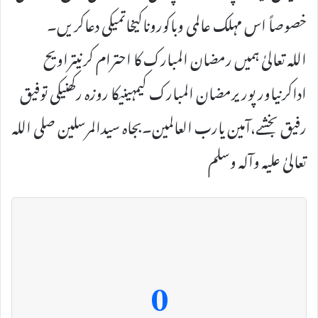
خصوصاً اس مہلک عالمی وباکوروناکیخاتمیکی دعاکریں۔
اللہ تعالیٰ ہمیں رمضان المبارک کا احترام کرنیتراویح
اداکرنیاور پوریرمضان المبارک کیمہینیکا روزہ رکھنیکی توفیق
رفیق بخشے،آمین یارب العالمین۔بجاہ سیدالمرسلین صلی اللہ
تعالیٰ علیہ وآلہ وسلم
0