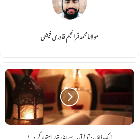
مولانامحمدقمرانجم قادری فیضی
ل
ا
ک
ڈ
ا
ؤ
ن
:
لاک ڈاؤن: آؤ قرآن سے اپنا رشتہ استوار کریں !
آ