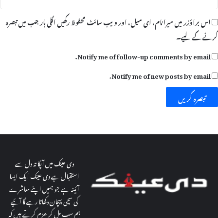
م
اس براؤزر میں میرا نام، ای میل، اور ویب سائٹ محفوظ رکھیں اگلی بار جب میں تبصرہ
کرنے کےلیے۔
Notify me of follow-up comments by email.
Notify me of new posts by email.
دی عینک میں آپکا تہ دل سے
استقبال ہے دی عینک ایک ایسا
آئینہ ہے جو ہمیں اپنے معاشرے
کی سچی پہچان دکھاتا رہے گا آئیے
ہم سب مل کر عزم کرتے ہیں کہ