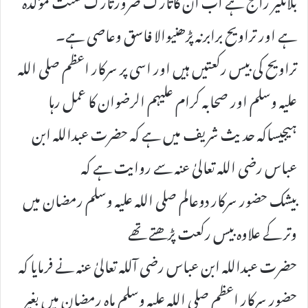
ہے اور تراویح برابرنہ پڑھنیوالا فاسق وعاصی ہے۔
تراویح کی بیس رکعتیں ہیں اور اسی پر سرکار اعظم صلی اللہ
علیہ وسلم اور صحابہ کرام علیہم الرضوان کا عمل رہا
ہیجیساکہ حدیث شریف میں ہے کہ حضرت عبداللہ ابن
عباس رضی اللہ تعالیٰ عنہ سے روایت ہے کہ
بیشک حضور سرکار دوعالم صلی اللہ علیہ وسلم رمضان میں
وتر کے علاوہ بیس رکعت پڑھتے تھے
حضرت عبداللہ ابن عباس رضی آللہ تعالیٰ عنہ نے فرمایا کہ
حضور سرکار اعظم صلی اللہ علیہ وسلم ماہ رمضان میں بغیر