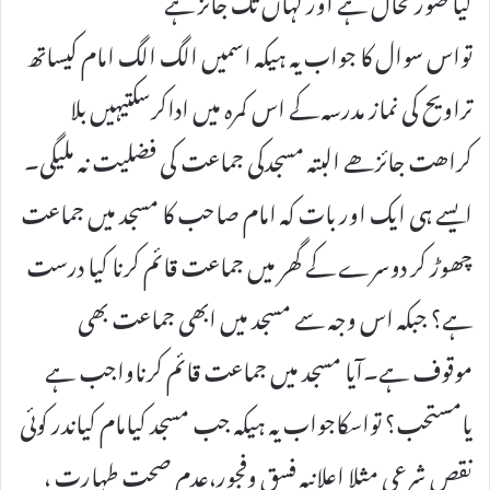
تواس سوال کا جواب یہ ہیکہ اسمیں الگ الگ امام کیساتھ
تراویح کی نماز مدرسہ کے اس کمرہ میں اداکرسکتیہیں بلا
کراھت جائزھے البتہ مسجدکی جماعت کی فضلیت نہ ملیگی۔
ایسے ہی ایک اور بات کہ امام صاحب کا مسجد میں جماعت
چھوڑ کر دوسرے کے گھر میں جماعت قائم کرنا کیا درست
ہے؟ جبکہ اس وجہ سے مسجد میں ابھی جماعت بھی
موقوف ہے۔آیا مسجد میں جماعت قائم کرناواجب ہے
یامستحب؟ تواسکاجواب یہ ہیکہ جب مسجد کیامام کیاندر کوئی
نقص شرعی مثلا اعلانیہ فسق وفجور،عدم صحت طہارت ،