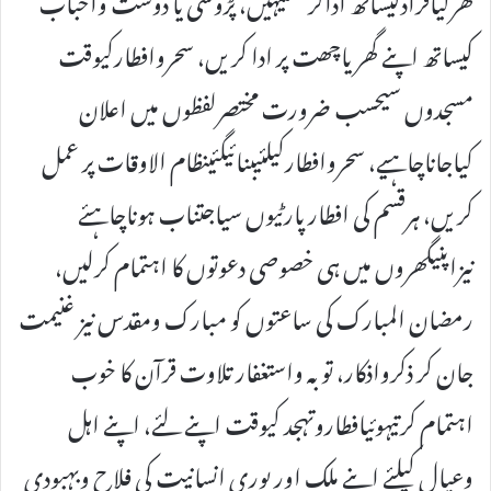
کیساتھ اپنے گھریاچھت پر ادا کریں، سحروافطارکیوقت
مسجدوں سیحسب ضرورت مختصرلفظوں میں اعلان
کیاجاناچاہیے، سحروافطارکیلئیبنائیگئینظام الاوقات پر عمل
کریں، ہرقسم کی افطارپارٹیوں سیاجتناب ہوناچاہئے
نیزاپنیگھروں میں ہی خصوصی دعوتوں کا اہتمام کرلیں،
رمضان المبارک کی ساعتوں کو مبارک ومقدس نیز غنیمت
جان کر ذکرواذکار، توبہ واستغفار تلاوت قرآن کا خوب
اہتمام کرتیہوئیافطاروتہجد کیوقت اپنے لئے، اپنے اہل
وعیال کیلئے اپنے ملک اور پوری انسانیت کی فلاح وبہبودی