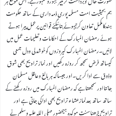
ہم بحیثیت امت مسلمہ پوری ذمہ داری کے ساتھ حکومت
ہندکامکمل تعاون کرتیہوئے بتائیگئے قوانین پرعمل پیرا ہوتے
ہوئے رمضان المبارک کے احکامات وتعلیمات عمل میں
لائیں۔رمضان المبارک کیروزوں کوخوشدلی ودل جمعی
کیساتھ فرض سمجھ کر روزہ رکھیں اور نماز تراویح بھی شوق
وذوق سے ادا کریں۔اور جیساکہ ہر بالغ وعاقل مسلمان
جانتااور سمجھتاہے کہ رمضان المبارک میں روزہ رکھنے کے
ساتھ ساتھ بعدنمازعشاء تراویح بھی اداکی جاتی ہے اور
تراویح پڑھناسنت موکدہ ہیحضور صلی اللہ علیہ وسلم نے