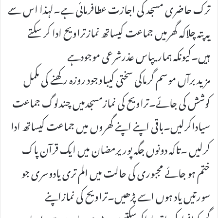
ترک حاضری مسجد کی اجازت عطافرمائی ہے۔لہذا اس سے
یہ پتہ چلاکہ گھرمیں جماعت کیساتھ نمازتراویح ادا کر سکتے
ہیں۔کیونکہ ہماریپاس عذرشرعی موجودہے
مزید برآں موسم گرماکی سختی کیباوجود روزہ رکھنے کی مکمل
کوشش کی جائے۔تراویح کی نمازمسجدمیں چندلوگ جماعت
سیاداکرلیں۔باقی اپنے اپنے گھروں میں جماعت کیساتھ ادا
کرلیں ۔تاکہ دونوں جگہ پوریرمضان میں ایک قرآن پاک
ختم ہو جائے مجبوری کی حالت میں الم تری یادوسری جو
سورتیں یاد ہوں اسے پڑھیں۔تراویح کی نمازاپنے
گھرکیافرادکیساتھ اداکرسکتیہیں، پڑوسی یا دوست واحباب