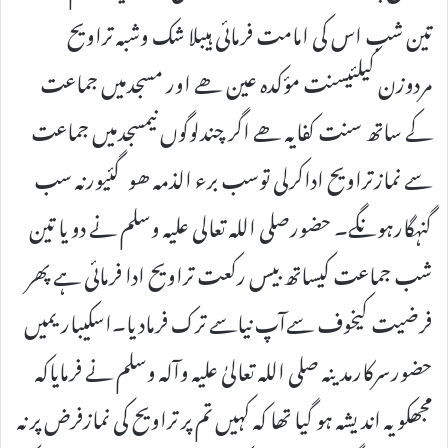
تین شب اس کی امامت فرمائی ہیبلا شک وشبہ تراویح
مردوزن کیلئیسنت مؤکدہ عین ھے اور مسجدمیں جماعت
کے ساتھ سنت کفایہ ھے اگر چندلوگوں نیمسجدمیں جماعت
سے نمازتراویح اداکرلی توسب برء الذمہ ھوگئیورنہ سب
گنہگارہونگے۔ حضورصلی اللہ تعالی علیہ وسلم نے دو یا تین
شب جماعت کیساتھ بیس رکعت تراویح ادا فرمائی ہے پھر
فرضیت کیخوف سےآپ نیاسے ترک فرمادیا۔اسکیباریمیں
حضورسرکارمدینہ صلی اللہ تعالیٰ علیہ وآلہ وسلم نے فرمایاکہ
مجھکو یہ اندیشہ ہو گیا تھا کہ کہیں تم پر تراویح کی نمازفرض پر نہ