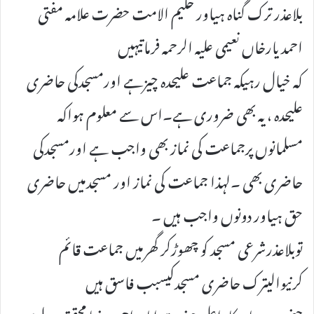
بلاعذر ترک گناہ ہیاور حکیم الامت حضرت علامہ مفتی
احمدیارخاں نعیمی علیہ الرحمہ فرماتیہیں
کہ خیال رہیکہ جماعت علیحدہ چیزہے اورمسجدکی حاضری
علیحدہ ، یہ بھی ضروری ہے۔اس سے معلوم ہواکہ
مسلمانوں پرجماعت کی نماز بھی واجب ہے اورمسجدکی
حاضری بھی ۔لہذا جماعت کی نماز اور مسجدمیں حاضری
حق ہیاور دونوں واجب ہیں ۔
توبلاعذرشرعی مسجد کو چھوڑکر گھرمیں جماعت قائم
کرنیوالیترک حاضری مسجدکیسبب فاسق ہیں
حضورسیدناسرکاراعلی حضرت امام احمد رضا محقق بریلوی