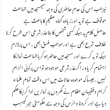
نیزجب اس کی عدم حاضری کی وجہ سیمسجدمیں جماعت
موقوف ہے تویہ اورزیادہ گناہ عظیم کاباعث ہے
حاصل کلام یہ ہیکہ کسی شخص کا بلاعذرشرعی اس طرح کرنا
خلاف شرع بھی ہے اورموجب فسق بھی ، اس پرلازم
ہیکہ توبہ کرے اور مسجدمیں حاضرہوکرباجماعت نمازکا
اہتمام کریاور اگرعذرشرعی موجودہو تواس پرکوئی الزام
نہیں ، جیساکہ موجودہ حالات میں اس وقت تمام علماء
کرام وفقیہان عظام نے گھروں پر نمازیں ادا کرنیکاحکم
دیاہے اور کرونا وائرس کی وجہ سے حکومتی جبرکیسبب