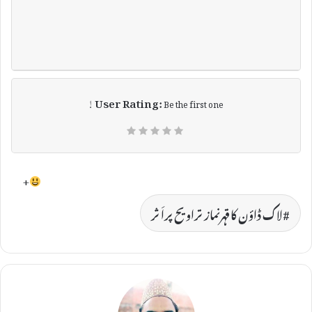
User Rating:
Be the first one !
+
لاک ڈاؤن کاقہرنمازتراویح پراَثر