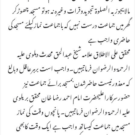
مالایجوزبہ الصلوۃ تجویدوقرات وغیرہ نہ ہوتو مسجد چھوڑکر
گھرمیں جماعت درست نہیں کہ باجماعت نمازکیلئے مسجدکی
حاضری واجب ہے
محقق علی الاطلاق علامہ شیخ عبدالحق محدث دہلوی علیہ
الرحمۃ والرضوان فرماتیہیں۔واجب است برہرعاقل وبالغ
کہ معذورنیست حاضرشدن بمسجد برائے جماعت نیز
حضورسرکاراعلیحضرت امام احمد رضا خان محقق بریلوی
علیہ الرحمۃ والرضوان فرماتیہیں۔ پانچوں وقت کی نماز
مسجدمیں جماعت کیساتھ واجب ہے ایک وقت کابھی