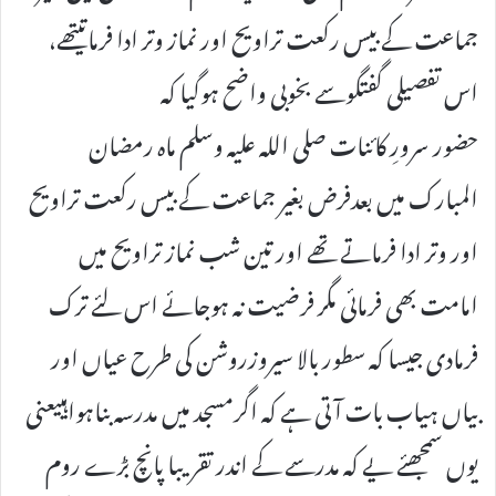
جماعت کے بیس رکعت تراویح اور نماز وتر ادا فرماتیتھے،
اس تفصیلی گفتگوسے بخوبی واضح ہوگیا کہ
حضور سرورِ کائنات صلی اللہ علیہ وسلم ماہ رمضان
المبارک میں بعدفرض بغیر جماعت کے بیس رکعت تراویح
اور وتر ادا فرماتے تھے اور تین شب نماز تراویح میں
امامت بھی فرمائی مگر فرضیت نہ ہوجائے اس لئے ترک
فرمادی جیسا کہ سطور بالا سیروزروشن کی طرح عیاں اور
بیاں ہیاب بات آتی ہے کہ اگرمسجد میں مدرسہ بناہواہییعنی
یوں سمجھئے یے کہ مدرسے کے اندر تقریبا پانچ بڑے روم