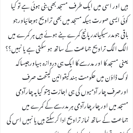
ہیں اور اسی میں ایک طرف مسجد بھی بنی ہوئی ہے تو کیا
کوئی ایسی صورت ہیکہ مسجد میں بھی تراویح ہوجائیاورجو
باقی جومدرسیکیاندرپانچ کمرے بنے ہوئے ہیں ہر کمرے میں
الگ الگ تراویح جماعت کے ساتھ ہو سکتی ہے یا نہیں؟؟
یعنی مسجد کا اور مدرسے کا ایک ہی دروازہ ہیاورجیساکہ
لوک ڈاؤن میں حکومت ہندکیقوانین کیتحت صرف
اورصرف چار آدمیوں کی ہی اجازت ہیتو کیایہ چارآدمی
مسجد میں اور چار چارآدمی ہر مدرسے کے کمرے میں
جماعت کے ساتھ نماز تراویح ادا کرسکتے ہیں یا نہیں اس کی
کیا صورتحال ہے اور کہاں تک جائز ہے