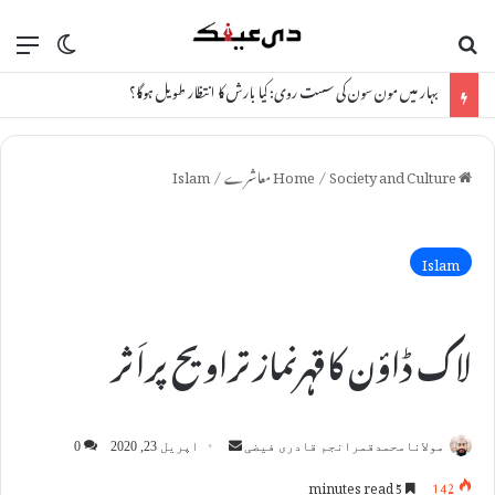
ch skin
nu
Search for
بہار میں مون سون کی سست روی: کیا بارش کا انتظار طویل ہوگا؟
Home
Society and Culture معاشرے
/
/
Islam
Islam
لاک ڈاؤن کاقہرنمازتراویح پراَثر
S
مولانامحمدقمرانجم قادری فیضی
اپریل 23, 2020
0
e
5 minutes read
142