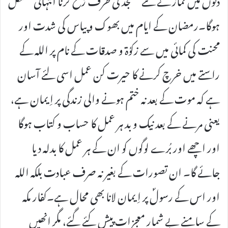
ہوگا۔رمضان کے ایام میں بھوک و پیاس کی شدت اور
محنت کی کمائی میں سے زکوٰۃ و صدقات کے نام پر اللہ کے
راستے میں خرچ کرنے کا حیرت کن عمل اسی لئے آسان
ہے کہ موت کے بعد نہ ختم ہونے والی زندگی پر اِیمان ہے،
یعنی مرنے کے بعد نیک و بد ہر عمل کا حساب و کتاب ہوگا
اور اچھے اور بُرے لوگوں کو ان کے ہر عمل کا بدلہ دیا
جائے گا۔ ان تصورات کے بغیر نہ صرف عبادت بلکہ اللہ
اور اس کے رسولؐ پر اِیمان لانا بھی محال ہے۔کفار مکہ
کے سامنے بے شمار معجزات پیش کئے گئے، مگر انھیں