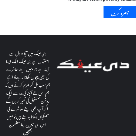
دی عینک میں آپکا تہ دل سے
استقبال ہے دی عینک ایک ایسا
آئینہ ہے جو ہمیں اپنے معاشرے
کی سچی پہچان دکھاتا رہے گا آئیے
ہم سب مل کر عزم کرتے ہیں کہ
ہم اس نئے آئینہ کی مدد سے ایک
روشن مستقبل کی تعمیر کریں گے
اگر آپ بھی اپنے معاشرے کی
جھلکیاں دکھانا چاہتے ہیں توہمیں
اس ای میل پہ اپنا مضمون
بھیجیں