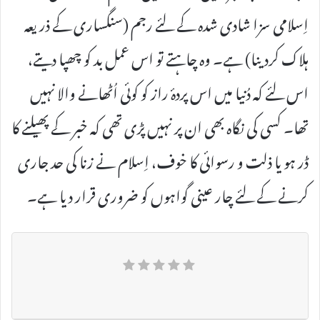
اِسلامی سزا شادی شدہ کے لئے رجم (سنگساری کے ذریعہ
ہلاک کردینا) ہے۔ وہ چاہتے تو اس عمل بد کو چھپا دیتے،
اس لئے کہ دُنیا میں اس پردۂ راز کو کوئی اُٹھانے والا نہیں
تھا۔ کسی کی نگاہ بھی ان پر نہیں پڑی تھی کہ خبر کے پھیلنے کا
ڈر ہو یا ذلت و رسوائی کا خوف، اِسلام نے زنا کی حد جاری
کرنے کے لئے چار عینی گواہوں کو ضروری قرار دیا ہے۔