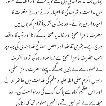
میں ندامت و شرمندگی کا اظہار کرتے ہوئے مغفرت کا
امیدوار بن جائے۔حدیث کی تقریباً تمام کتابوں میں
حضرت ماعز اسلمیؓ اور غامدیہ صحابیہ کے زنا اور توبہ کا واقعہ
درج ہے۔ بشری تقاضہ اور بعض مصالح خداوندی کی بنیاد پر
جب حضرت ماعز اسلمیؓ سے زنا صادر ہوگیا تو وہ آخرت
کے تصور سے بے چین ہوگئے۔ پہلے حضرت ماعز اسلمی،
رسولِ اکرم صلی اللہ علیہ وسلم کی خدمت میں حاضر ہوئے
اور اس عظیم گناہ سے پاک کرنے کی درخواست کی۔ وہ
نتیجہ سے بے خبر نہیں تھے، انھیں معلوم تھا کہ زنا کی