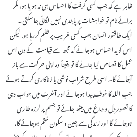
ظاہر ہے کہ جب کسی گرفت کا احساس ہی نہ ہو یا ہو، مگر
برائے نام تو خواہشات پر پابندی نہیں لگائی جاسکتی۔
ایک طاقتور انسان جب کسی غریب پر ظلم کررہا ہو، لیکن
اس کو یہ احساس ہوجائے کہ مجھ سے قیامت کے دن اس
عمل کا قصاص لیا جائے گا تو یقیناً وہ اپنی حرکت سے باز
آجائے گا۔ اسی طرح شراب نوشی یا زناکاری کرتے ہوئے
جب اللہ کا خوف پیدا ہوجائے اور آخرت میں جواب دہی
کا تصور دِل و دماغ میں بیٹھ جائے تو جسم پر لرزہ طاری
ہوجائے گا اور زندگی سے چین و سکون ختم ہوجائے گا،
یہاں تک کہ وہ صدق دِل سے توبہ کرلے اور اللہ کے حضور