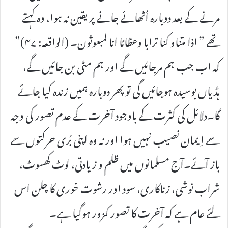
مرنے کے بعد دوبارہ اُٹھائے جانے پر یقین نہ ہوا، وہ کہتے
تھے ” اذا متناو کنا ترابا وعظامًا انا لمبعوثون۔ (الواقعہ: ۴۷)”
کہ اب جب ہم مرجائیں گے اور ہم مٹی بن جائیں گے،
ہڈیاں بوسیدہ ہوجائیں گی تو پھر دوبارہ ہمیں زندہ کیا جائے
گا۔دلائل کی کثرت کے باوجود آخرت کے عدم تصور کی وجہ
سے اِیمان نصیب نہیں ہوا اور نہ وہ اپنی بُری حرکتوں سے
باز آئے۔آج مسلمانوں میں ظلم و زیادتی، لوٹ کھسوٹ،
شراب نوشی، زناکاری، سود اور رشوت خوری کا چلن اس
لئے عام ہے کہ آخرت کا تصور کمزور ہوگیا ہے۔