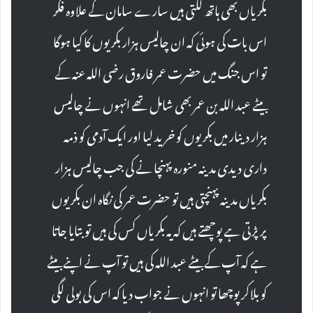
بکریاں بھی ہاتھ لگتی ہیں سارے سامان کے علاوہ فکر
اس بات کی ہوئی کہ ان چالیس ہزار بکریوں کا کیا ہوگا
تو اس جنگ میں حضرت عمر فاروق رضی اللہ عنہ کے
بیٹے عبد اللہ بن عمر بھی شامل تھے انہوں نے چالیس
ہزار دینار میں بکریوں کو خرید لیا اور ایک آدمی کو ذمہ
داری دیدی مدینہ منورہ پہنچا نے کی جب چالیس ہزار
بکریاں مدینہ پہنچتی ہیں تو حضرت عمر کی نگاہ ان بکریوں
پر پڑتی ہے پوچھتے ہیں کہ یہ بکریاں کس کی ہیں تو بتایا جاتا
ہے کہ آپ کے بیٹے عبد اللہ کی ہیں تو آپ نے اپنے بیٹے
کو بلاکر پوچھا تو انہوں نے جواب دیا کہ اس کی بولی لگی