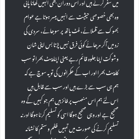
میں سفر کرتے ہیں اور اس دوران بھی انہیں کھانا پانی
وہ بھی خصوصی حیثیت سے انہیں میسر ہوتا ہے عوام
بھوک سے تلملائے، فٹ پاتھ پر سوجائے، سردی کی
زد میں آکر مرجائے کوئی فرق نہیں پڑتا بس اپنی شان
وشوکت اپنا جلوہ قائم رہے یعنی اپنا پیٹ بھرا تو سب
کا پیٹ بھرا اور اب کے حکمرانوں کی تو یہ سوچ ہے کہ
ہم ہی سب سے بڑے ہیں اور سب سے قابل ہیں
اس لئے ہم اس منصب پر فائز ہیں ہم جو کہیں گے وہ
صحیح ہے اور وہی صحیح ہوگا اسی کو تسلیم کرنا ہوگا اور نہ
تسلیم کرنے کی صورت میں تمہیں ظلم و ستم کا نشانہ