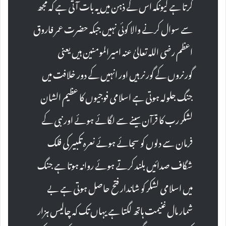
کرتا ہے کیونکہ اس کے ذہن میں یہ بات آتی ہے کہ مجھ
سے سوال کرنے والا کوئی نہیں جبکہ حضرت عمر فاروق
اعظم رضی اللہ تعالیٰ عنہ امیرالمومنین ہیں یعنی
گورنروں کے گورنر ہیں اور انہیں کے دور خلافت میں
جنگ جلولہ ہوتی ہے اسلامی فوجیوں کا عظیم الشان
لشکر رب کا قرآن سینے سے لگائے ہوئے اور نبی کے
فرمان سے دلوں کو سجائے ہوئے نعرہ تکبیر کی فلک
شگاف صدائیں بلند کرتے ہوئے روانہ ہوتا ہے جنگ
میں اسلامی لشکر کو شاندار فتح حاصل ہوتی ہے بے
شمار مال غنیمت ہاتھ لگتا ہے یہاں تک کہ چالیس ہزار