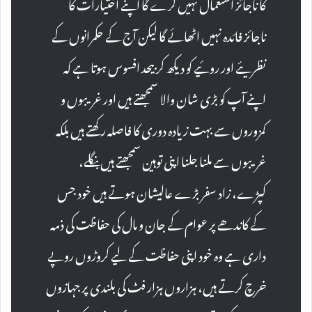
کا ناجائز استعمال نہیں کرے گا اپنے اختیارات کا
ناجائز فائدہ نہیں اٹھائے گا لیکن آج کے حکمرانوں کے
نظریئے اور روئیے کو دیکھ کر بیحد افسوس ہوتا ہے کہ
اپنے آپ کو بڑی شان والا سمجھتے ہیں اور غریبوں و
کمزوروں سے بہت زیادہ دوری کا فاصلہ رکھتے ہیں بلکہ
غریبوں سے ملنا جلنا اپنی توہین سمجھتے ہیں بنگلے،
کپڑے، زاد سفر بڑے عالیشان ہوتے ہیں خود جس
کے کاندھے پر عوام کے جان و مال کی حفاظت کی ذمہ
داری ہے وہ خود اپنی حفاظت کے لیے کروڑوں روپے
خرچ کرتے ہیں، ہزاروں ہزار فٹ کی بلندی پر جہازوں