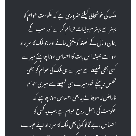
ملک کی خوشحالی کیلئے ضروری ہے کہ حکومت عوام کو
بہتر سے بہتر سہولیات فراہم کرے اور سب کے
جان و مال کے تحفظ کو یقینی بنائے اور جو ملک کا سربراہ
ہو اسے ہمیشہ اس بات کا احساس ہونا چاہئے میرے
کسی بھی فیصلے سے میرے ہی ملک کی عوام کو کبھی
ٹھیس نہ پہنچے خود میرے ہی فیصلے سے میری عوام
ناراض نہ ہوجائے یہ بھی احساس ہونا چاہیے کہ
حکومت کی اصل روح عوام ہے جب یہ کسی کو
احساس رہے گا تو کوئی بھی ملک کا سربراہ اپنے عہدے