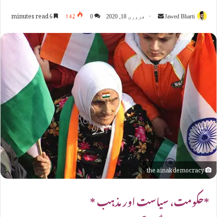
Send
6 minutes read
142
Jawed Bharti
فروری 18, 2020
0
an
email
the ainak democracy
*حکومت، سیاست اور مذہب *