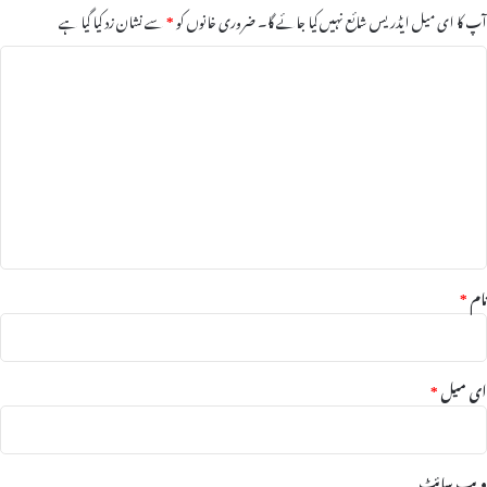
آپ کا ای میل ایڈریس شائع نہیں کیا جائے گا۔
ضروری خانوں کو
*
سے نشان زد کیا گیا ہے
ت
ب
ص
ر
ہ
*
نام
*
ای میل
*
ویب‌ سائٹ