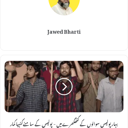
Jawed Bharti
بہار
پولیس
سوالوں
کے
کٹھگھرے
میں -
پولیس
کے
بہار پولیس سوالوں کے کٹھگھرے میں - پولیس کے سامنےکنہیا کمار
سامنےکنہیا