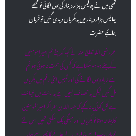
تھی میں نے چالیس ہزار دینار کی بولی لگائی تو مجھے
چالیس ہزار دینار میں یہ بکریاں دیدی گئیں تو قربان
جائیے حضرت
عمر رضی اللہ تعالیٰ عنہ نے کہا کہ بیٹے تم امیرالمومنین
کے بیٹے ہو ہوسکتا ہے کہ کسی کی ہمت نہ ہوئی ہو تم
سے زیادہ بولی لگانے کی اور تمہیں اتنی رقم میں بکریاں
مل گئیں لیکن یہ انصاف نہیں ہے یہ امانت میں خیانت
ہے کل کوئی یہ نہ کہے کہ عبداللہ بن عمر اگر امیرالمومنین
کا بیٹا نہ ہوتا تو بکریاں اور مہنگی بک سکتی تھیں اس لئے
تمہارا باپ اسے بازار میں لے جائے گا پھر سے بولی