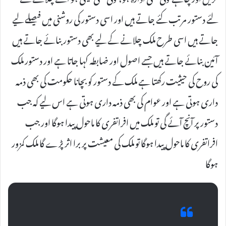
لئے دستور مرتب کئے جاتے ہیں اور اسی دستور کی روشنی میں فیصلے لیے
جاتے ہیں اسی طرح ملک چلانے کے لیے بھی دستور بنائے جاتے ہیں
آئین بنائے جاتے ہیں جسے اصول اور ضابطہ کہا جاتا ہے اور دستور ملک
کی روح کی حیثیت رکھتا ہے ملک کے دستور کو بچانا حکومت کی بھی ذمہ
داری ہوتی ہے اور عوام کی بھی ذمہ داری ہوتی ہے اس لیے کہ جب
دستور پر آنچ آئے گی تو ملک میں افراتفری کا ماحول پیدا ہوگا اور جب
افراتفری کا ماحول پیدا ہوگا تو ملک کی معیشت پر برا اثر پڑے گا ملک کمزور
ہوگا