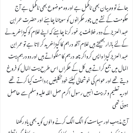
جائے تو وہ بیان بھی نامکمل ہے اور وہ موضوع بھی نامکمل ہے آج
حکومت کے نشے میں چور حکمرانوں کو سوچنا چاہئے اور حضرت عمر ابن
عبد العزیز کے دور خلافت پر غور کرنا چاہئے کہ اپنے غلام کو کپڑا خریدنے
کے لئے بازار بھیجتے ہیں غلام آٹھ درہم کا کپڑا خرید کر لاتا ہے تو عمر ابن
عبد العزيز کپڑا واپس کرواکر چھ درہم کا منگواتے ہیں اور دو درہم بیت
المال میں جمع کراتے ہیں کل کے حکمراں اس طرح بیت المال کو فروغ
دیتے تھے اور عوام کی خوشحالی کیلئے خود تکلیفیں برداشت کیا کرتے تھے
اور یہ تعلیم و تربیت انہیں رسول اکرم صل اللہ علیہ وسلم سے حاصل
ہوئی تھی
آج مذہب اور سیاست کو الگ الگ کرنے والوں کو یہ بھی یاد رکھنا
چاہئے کہ مذہب اور سیاست دونوں کا ایک دوسرے سے کافی گہرا تعلق