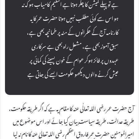
ہے تو پہلے کمیشن کا چکر ہوتا ہے اسکیم کامیاب ہو کہ نہ
ہو اس سے کوئی مطلب نہیں ہوتا حضرت عمر کا یہ
کارنامہ آج کے حکمرانوں کے منہ پر طمانچہ بھی ہے،
سبق آموز بھی ہے، مشعل راہ بھی ہے سرکاری
عہدوں پر فائز ہوکر عوام کے خون پسینے کی کمائی پر
عیش کرنے والوں دیکھو حکومت ایسے کی جاتی ہے
آج حضرت عمر رضی اللہ تعالٰی عنہ کا مقام یہ ہے کہ اگر طریقہ حکومت،
طریقہ عدالت، طریقہ سیاست بیان کیا جائے اور اس موضوع میں
امیرالمومنین حضرت عمر فاروق اعظم رضی اللہ تعالیٰ عنہ کا نام نہ لیا