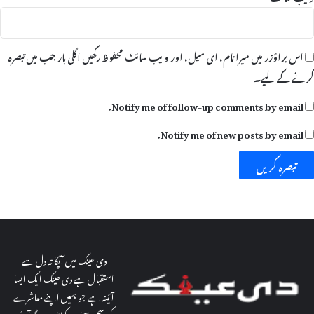
اس براؤزر میں میرا نام، ای میل، اور ویب سائٹ محفوظ رکھیں اگلی بار جب میں تبصرہ
کرنے کےلیے۔
Notify me of follow-up comments by email.
Notify me of new posts by email.
دی عینک میں آپکا تہ دل سے
استقبال ہے دی عینک ایک ایسا
آئینہ ہے جو ہمیں اپنے معاشرے
کی سچی پہچان دکھاتا رہے گا آئیے