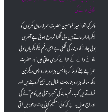
لگائی جائے گی
پھر کیا تھا امیرالمومنین حضرت عمر فاروق بکریوں کو
لیکر بازار جاتے ہیں بولی لگنا شروع ہو تی ہے آخری
بولی چار لاکھ دینار کی لگتی ہے اتنی رقم لیکر بکریاں بولی
لگانے والے کے حوالے کردی جاتی ہیں اور حضرت
عمر اپنے بیٹے کو بلا کر چالیس ہزار دینار واپس دیکر تین
لاکھ ساٹھ ہزار دینار بیت المال میں جمع کردیتے ہیں اور
فرماتے ہیں کہ یہ رقم مدینہ کی تعمیر و ترقی میں کام آئے گی
اور آج حال یہ ہے کہ کوئی اسکیم کوئی یوجنا وجود میں آتی