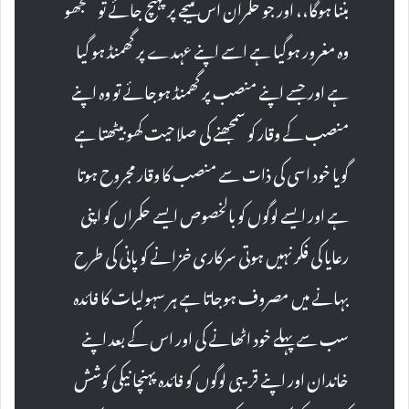
بننا ہوگا،، اور جو حکمران اس نتیجے پر پہنچ جائے تو سمجھو
وہ مغرور ہوگیا ہے اسے اپنے عہدے پر گھمنڈ ہو گیا
ہے اور جسے اپنے منصب پر گھمنڈ ہوجائے تو وہ اپنے
منصب کے وقار کو سمجھنے کی صلاحیت کھو بیٹھتا ہے
گویا خود اسی کی ذات سے منصب کا وقار مجروح ہوتا
ہے اور ایسے لوگوں کو بالخصوص ایسے حکمراں کو اپنی
رعایا کی فکر نہیں ہوتی سرکاری خزانے کو پانی کی طرح
بہانے میں مصروف ہوجاتا ہے ہر سہولیات کا فائدہ
سب سے پہلے خود اٹھانے کی اور اس کے بعد اپنے
خاندان اور اپنے قریبی لوگوں کو فائدہ پہنچا نیکی کوشش