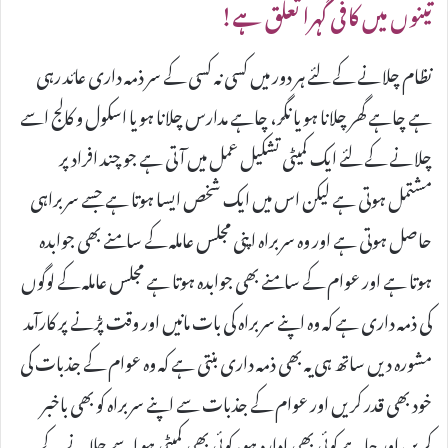
تینوں میں کافی گہرا تعلق ہے!
نظام چلانے کے لئے ہر دور میں کسی نہ کسی کے سر ذمہ داری عائد رہی
ہے چاہے گھر چلانا ہو یا نگر، چاہے مدارس چلانا ہو یا اسکول و کالج اسے
چلانے کے لئے ایک کمیٹی تشکیل عمل میں آتی ہے جو چند افراد پر
مشتمل ہوتی ہے لیکن اس میں ایک شخص ایسا ہوتا ہے جسے سربراہی
حاصل ہوتی ہے اور وہ سربراہ اپنی مجلس عاملہ کے سامنے بھی جوابدہ
ہوتا ہے اور عوام کے سامنے بھی جوابدہ ہوتا ہے مجلس عاملہ کے لوگوں
کی ذمہ داری ہے کہ وہ اپنے سربراہ کی بات مانیں اور وقت پڑنے پر کارآمد
مشورہ دیں ساتھ ہی یہ بھی ذمہ داری بنتی ہے کہ وہ عوام کے جذبات کی
خود بھی قدر کریں اور عوام کے جذبات سے اپنے سربراہ کو بھی باخبر
کریں اور چاہے کوئی بھی ادارہ ہو، کوئی بھی کمیٹی ہو اسے چلانے کے