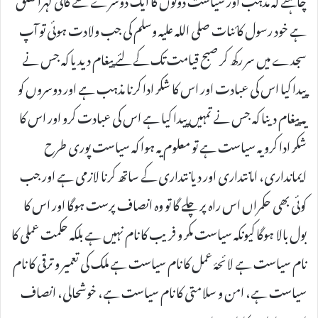
ہے خود رسول کائنات صلی اللہ علیہ وسلم کی جب ولادت ہوئی تو آپ
سجدے میں سر رکھ کر صبح قیامت تک کے لئے پیغام دیدیا کہ جس نے
پیدا کیا اس کی عبادت اور اس کا شکر ادا کرنا مذہب ہے اور دوسروں کو
یہ پیغام دینا کہ جس نے تمہیں پیدا کیا ہے اس کی عبادت کرو اور اس کا
شکر ادا کرو یہ سیاست ہے تو معلوم یہ ہوا کہ سیاست پوری طرح
ایمانداری، امانتداری اور دیا نتداری کے ساتھ کرنا لازمی ہے اور جب
کوئی بھی حکمراں اس راہ پر چلے گا تو وہ انصاف پرست ہوگا اور اس کا
بول بالا ہوگا کیونکہ سیاست مکر و فریب کا نام نہیں ہے بلکہ حکمت عملی کا
نام سیاست ہے لائحۂ عمل کا نام سیاست ہے ملک کی تعمیر و ترقی کا نام
سیاست ہے، امن و سلامتی کا نام سیاست ہے، خوشحالی، انصاف