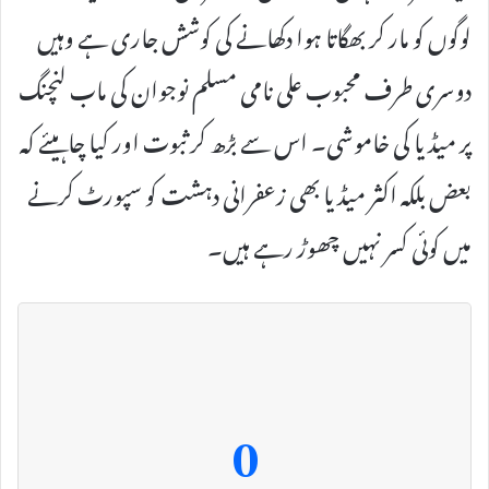
لوگوں کو مار کر بھگاتا ہوا دکھانے کی کوشش جاری ہے وہیں
دوسری طرف محبوب علی نامی مسلم نوجوان کی ماب لنچنگ
پر میڈیا کی خاموشی۔ اس سے بڑھ کر ثبوت اور کیا چاہیئے کہ
بعض بلکہ اکثر میڈیا بھی زعفرانی دہشت کو سپورٹ کرنے
میں کوئی کسر نہیں چھوڑ رہے ہیں۔
0