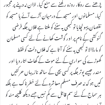
پڑھنے سے روکا، روزہ رکھنے سے منع کیا، اذان نہ دینے پر مجبور
کیا، مسلمانوں اور مسجد کے درمیان آڑے آئے یا مسجد کو
نقصان پہونچایا تو کبھی یہ سننے کو ملتا ہے فلاں جگہ فرضی
گئوکشی کے نام پر اور گوشت کھانے کے لئے کسی مسلمان
کو مارڈالا تو کبھی یہ سننے کو آتا ہے کہ فلاں دلت کو فقط
گھوڑے کی سواری کے لئے موت کے گھاٹ اتار دیا اور
مندر جیسے پوتر جگہ پر کسی بچی کے ساتھ نازیباں حرکتیں
کیں جو کہ نہ صرف مسلم معاشرہ کے لئے خطرناک ہے بلکہ
ہر سماج کے لئے سم قاتل سے کم نہیں جسے دیکھ کلیجہ منہ کو
آتا ہے اور صرف اتنا ہی کہا جاسکتا ہے کہ مذہب اسلام