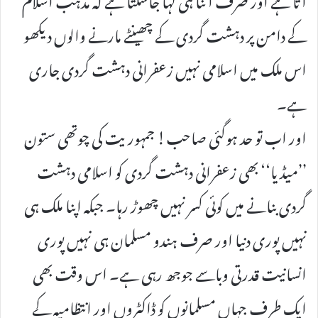
کے دامن پر دہشت گردی کے چھینٹے مارنے والوں دیکھو
اس ملک میں اسلامی نہیں زعفرانی دہشت گردی جاری
ہے۔
اور اب تو حد ہوگئی صاحب! جمہوریت کی چوتھی ستون
’’میڈیا‘‘ بھی زعفرانی دہشت گردی کو اسلامی دہشت
گردی بنانے میں کوئی کسر نہیں چھوڑ رہا۔ جبکہ اپنا ملک ہی
نہیں پوری دنیا اور صرف ہندو مسلمان ہی نہیں پوری
انسانیت قدرتی وباسے جوجھ رہی ہے۔ اس وقت بھی
ایک طرف جہاں مسلمانوں کو ڈاکٹروں اور انتظامیہ کے