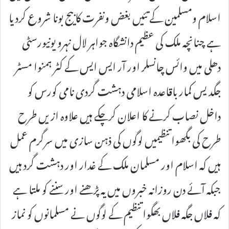
اسلام ومسلمین کے تئیں بغض ونفرت کا بیج بونا شروع کردیا
ہے چنانچہ ملک کی عظیم دانشگاہ جواہر لال نہرو یونیورسٹی
دھلی میں وائس چانسلر اور آر ایس ایس کے کٹر ہمنوا مسٹر
جگدیس کمار باقاعدہ اسلامی دہشت گردی نامی کورس کو
داخل نصاب کرنے کا اعلان کرچکے ہیں علاوہ ازیں طرح
طرح کی بگھوا تنظیمیں لوگوں کی ذہن سازی میں سرگرم عمل
ہیں کہ اسلام اور مسلمان ملک کے غدار اور دہشت گرد ہیں
جبکہ آئے دن روزانہ خبروں میں یہ پڑھنے اور سننے کو ملتا ہے
کہ فلاں جگہ فلاں بھگوا تنظیم کے لوگوں نے مسلمانوں کو نماز