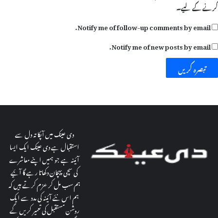
کرنے کےلیے۔
Notify me of follow-up comments by email.
Notify me of new posts by email.
دی عینک میں آپکا تہ دل سے
استقبال ہے دی عینک ایک ایسا
آئینہ ہے جو ہمیں اپنے معاشرے
کی سچی پہچان دکھاتا رہے گا آئیے
ہم سب مل کر عزم کرتے ہیں کہ
ہم اس نئے آئینہ کی مدد سے ایک
روشن مستقبل کی تعمیر کریں گے