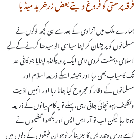
فرقہ پرستی کو فروغ دیتے بعض زرخرید میڈیا
ہمارے ملک میں آزادی کے بعد سے ہی کچھ لوگوں نے
مسلمانوں کو پریشان کر اپنا سیاسی الو سیدھا کرنے کے لیے
اسلامی دہشت گردی نامی ایک پروپیگنڈہ اپنایا جو کافی حد
تک کامیاب بھی رہا اور ہمیشہ اسکے ذریعہ اسلام اور
مسلمانوں کے وقار کو مجروح کیا جاتا رہا اور انہیں اذیت
وتکلیف پہونچائی جاتی رہی، پہلے تو یہ کام بیانوں کے ذریعہ
ہوتا رہا لیکن اب تو آر ایس ایس اور بگھوا تنظیموں نے
اسے درس وتدریس کا جز بناکر نوجوان طبقوں کے دلوں میں