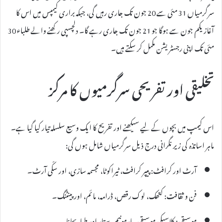
سرگرمیاں 31 مئی سے 20 جون تک جاری رہیں گی، جبکہ براری کیمپس میں اس کا
آغاز یکم جون سے ہوگا جو 21 جون تک جاری رہے گا۔ دلچسپی رکھنے والے طلباء 30
مئی تک اپنی رجسٹریشن مکمل کر سکتے ہیں۔
تخلیقی اور تفریحی سرگرمیوں کا مرکز
اس کیمپ میں بچوں کے لیے سیکھنے اور تفریح کا ایک وسیع سلسلہ تیار کیا گیا ہے۔
ماہر اساتذہ کی زیر نگرانی درج ذیل سرگرمیاں شامل ہوں گی:
آرٹ اور کرافٹ: پیپر کرافٹ، ٹیراکوٹا، مجسمہ سازی، اور سکّی آرٹ۔
فن و ثقافت: کتھک، لوک رقص، ڈرامہ، مائم، اور پینٹنگ۔
موسیقی: کلاسیکی موسیقی، ہارمونیم، ستار اور طبلہ بجانا۔