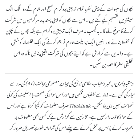
بچوں کی سہولت کے پیش نظر، تمام تربیتی پروگرام صبح اور شام کے دو الگ الگ
سیشنز میں تقسیم کیے گئے ہیں۔ اس سے بچوں کو اپنی پسندیدہ سرگرمیوں میں شرکت
کرنے کا موقع ملے گا۔ یہ کیمپ نہ صرف ایک تربیتی پروگرام ہے بلکہ بچوں کے بچپن
کو محفوظ بنانے اور انہیں ایک نیا پلیٹ فارم فراہم کرنے کی ایک مخلصانہ کوشش
ہے۔ والدین سے گزارش ہے کہ اپنے بچوں کی شرکت یقینی بنائیں تاکہ وہ اس
تخلیقی سفر کا حصہ بن سکیں۔
دستبرداری:
یہ خبر دستیاب مقامی ذرائع کی بنیاد پر مصنوعی ذہانت (AI) کی مدد سے
تیار کی گئی ہے۔ AI سے غلطیاں ممکن ہیں اور اس مواد کی صحت یا اصلیت کی کوئی
ضمانت نہیں دی جا سکتی۔ TheAinak صرف معلومات کو یکجا کرتا ہے اور اس
کے مواد کا ذمہ دار نہیں ہے۔ قارئین سے گزارش ہے کہ کسی بھی معلومات پر
بھروسہ کرنے یا اس پر عمل کرنے سے پہلے اس کی آزادانہ طور پر تصدیق ضرور کر
لیں۔