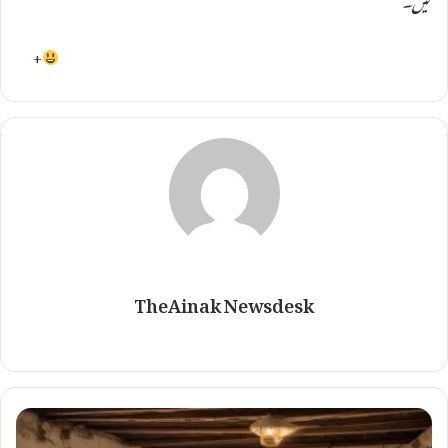
+
TheAinak Newsdesk
و
ی