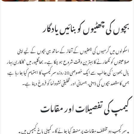
بچوں کی چھٹیوں کو بنائیں یادگار
اسکولوں میں گرمیوں کی چھٹیوں کے آغاز کے ساتھ ہی بچوں کے لیے اپنی
صلاحیتوں کو نکھارنے کا بہترین وقت شروع ہو چکا ہے۔ بھاگلپور میں ‘کلکاری بہار
بال بھون’ کی جانب سے ایک خصوصی 20 روزہ سمر کیمپ کا اہتمام کیا جا رہا ہے،
جس کا مقصد بچوں کی ذہنی، جسمانی اور تخلیقی نشوونما کو فروغ دینا ہے۔
کیمپ کی تفصیلات اور مقامات
یہ سمر کیمپ دو مختلف مقامات پر منعقد کیا جائے گا۔ کمپنی باغ کیمپس میں یہ