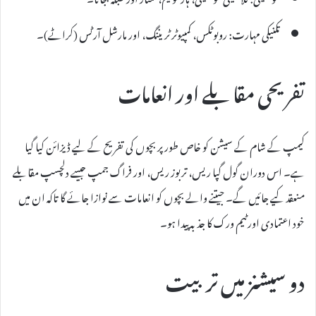
تکنیکی مہارت: روبوٹکس، کمپیوٹر ٹریننگ، اور مارشل آرٹس (کراٹے)۔
تفریحی مقابلے اور انعامات
کیمپ کے شام کے سیشن کو خاص طور پر بچوں کی تفریح کے لیے ڈیزائن کیا گیا
ہے۔ اس دوران گول گپا ریس، تربوز ریس، اور فراگ جمپ جیسے دلچسپ مقابلے
منعقد کیے جائیں گے۔ جیتنے والے بچوں کو انعامات سے نوازا جائے گا تاکہ ان میں
خود اعتمادی اور ٹیم ورک کا جذبہ پیدا ہو۔
دو سیشنز میں تربیت