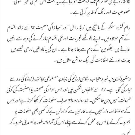
200 روپے فی کلوگرام تک فروخت ہو رہا ہے۔ یہ قیمت اس آم کی غیر معمولی
خصوصیات اور مانگ کو ظاہر کرتی ہے۔
رام کشور سنگھ کے باغیچے میں ‘ریڈ رائل’ اور ‘میا زاکی’ سمیت 50 سے زائد اقسام
کے آم موجود ہیں۔ اپنے انوکھے تجربات اور نئی اقسام تیار کرنے کی وجہ سے انہیں
علاقے میں ‘مینگو مین’ کے نام سے جانا جاتا ہے۔ ان کی یہ کاوشیں زرعی شعبے میں
جدت اور نئے امکانات کی ایک روشن مثال ہیں۔
دستبرداری:
یہ خبر دستیاب مقامی ذرائع کی بنیاد پر مصنوعی ذہانت (AI) کی مدد سے
تیار کی گئی ہے۔ AI سے غلطیاں ممکن ہیں اور اس مواد کی صحت یا اصلیت کی کوئی
ضمانت نہیں دی جا سکتی۔ TheAinak صرف معلومات کو یکجا کرتا ہے اور اس
کے مواد کا ذمہ دار نہیں ہے۔ قارئین سے گزارش ہے کہ کسی بھی معلومات پر
بھروسہ کرنے یا اس پر عمل کرنے سے پہلے اس کی آزادانہ طور پر تصدیق ضرور کر
لیں۔