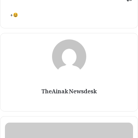
+
TheAinak Newsdesk
آ
ر