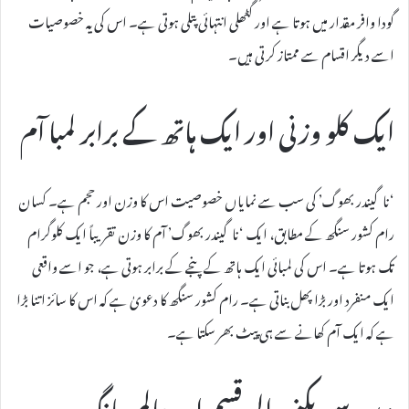
گودا وافر مقدار میں ہوتا ہے اور گٹھلی انتہائی پتلی ہوتی ہے۔ اس کی یہ خصوصیات
اسے دیگر اقسام سے ممتاز کرتی ہیں۔
ایک کلو وزنی اور ایک ہاتھ کے برابر لمبا آم
‘ناگیندر بھوگ’ کی سب سے نمایاں خصوصیت اس کا وزن اور حجم ہے۔ کسان
رام کشور سنگھ کے مطابق، ایک ‘ناگیندر بھوگ’ آم کا وزن تقریباً ایک کلوگرام
تک ہوتا ہے۔ اس کی لمبائی ایک ہاتھ کے پنجے کے برابر ہوتی ہے، جو اسے واقعی
ایک منفرد اور بڑا پھل بناتی ہے۔ رام کشور سنگھ کا دعویٰ ہے کہ اس کا سائز اتنا بڑا
ہے کہ ایک آم کھانے سے ہی پیٹ بھر سکتا ہے۔
دیر سے پکنے والی قسم اور عالمی مانگ