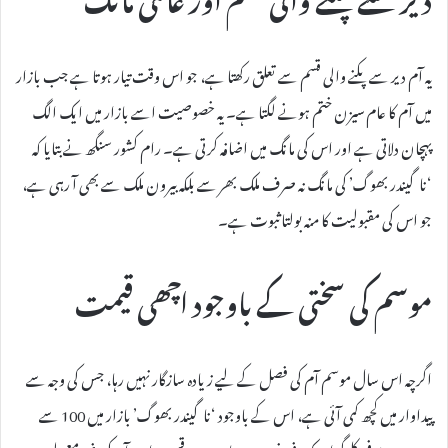
یہ آم دیر سے پکنے والی قسم سے تعلق رکھتا ہے، جو اس وقت تیار ہوتا ہے جب بازار
میں آم کا عام سیزن ختم ہونے لگتا ہے۔ یہ خصوصیت اسے بازار میں ایک الگ
پہچان دلاتی ہے اور اس کی مانگ میں اضافہ کرتی ہے۔ رام کشور سنگھ نے بتایا کہ
‘ناگیندر بھوگ’ کی مانگ نہ صرف ملک بھر سے بلکہ بیرون ملک سے بھی آ رہی ہے،
جو اس کی مقبولیت کا منہ بولتا ثبوت ہے۔
موسم کی سختی کے باوجود اچھی قیمت
اگرچہ اس سال موسم آم کی فصل کے لیے زیادہ سازگار نہیں رہا، جس کی وجہ سے
پیداوار میں کچھ کمی آئی ہے، اس کے باوجود ‘ناگیندر بھوگ’ بازار میں 100 سے