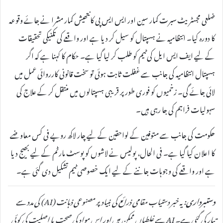
ضلعی مجسٹریٹ سبرت کمار سین اور ایس ایس پی کانتھیش کمار مشرا نے جائے وقوعہ
کا دورہ کیا۔ انتظامیہ نے ہسپتال کو سیل کر دیا ہے اور واقعے کی تکنیکی تحقیقات
کے لیے ایف ایس ایل کی ٹیم کو طلب کر لیا گیا ہے۔ حکام کا کہنا ہے کہ اگر
ہسپتال انتظامیہ کی جانب سے غفلت ثابت ہوئی تو سخت قانونی کارروائی عمل میں
لائی جائے گی۔ زخمیوں کو فوری طور پر قریبی ہسپتالوں میں منتقل کر کے علاج کی
سہولیات فراہم کی جا رہی ہیں۔
حکومت کی جانب سے متوفین کے لواحقین کے لیے چار لاکھ روپے فی کس معاوضے
کا اعلان کیا گیا ہے۔ فی الحال، پولیس نے لاشوں کو پوسٹ مارٹم کے لیے بھیج دیا
ہے اور واقعے کی وجوہات جاننے کے لیے ایک خصوصی ٹیم تشکیل دی گئی ہے۔
دستبرداری:
یہ خبر دستیاب مقامی ذرائع کی بنیاد پر مصنوعی ذہانت (AI) کی مدد سے
تیار کی گئی ہے۔ AI سے غلطیاں ممکن ہیں اور اس مواد کی صحت یا اصلیت کی کوئی