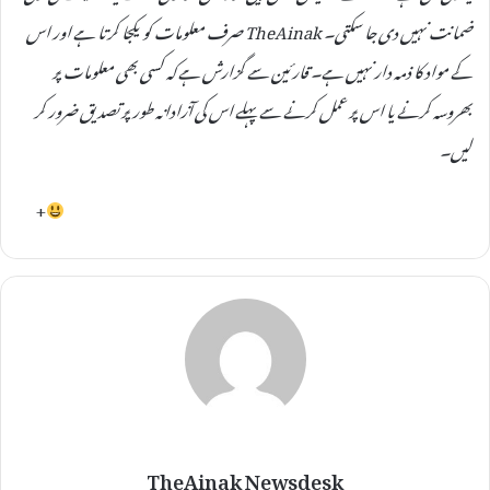
ضمانت نہیں دی جا سکتی۔ TheAinak صرف معلومات کو یکجا کرتا ہے اور اس
کے مواد کا ذمہ دار نہیں ہے۔ قارئین سے گزارش ہے کہ کسی بھی معلومات پر
بھروسہ کرنے یا اس پر عمل کرنے سے پہلے اس کی آزادانہ طور پر تصدیق ضرور کر
لیں۔
+
TheAinak Newsdesk