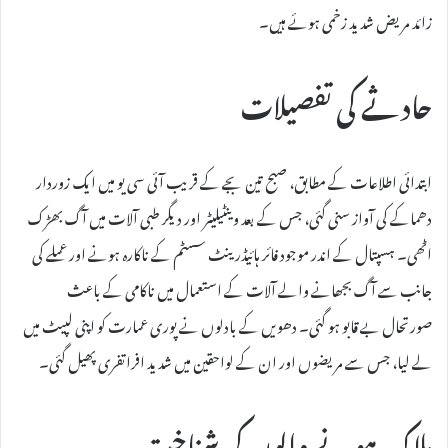
زائد مریض شدید زخمی ہوئے ہیں۔
حادثے کی تفصیلات
ابتدائی اطلاعات کے مطابق، صبح تین بجے کے قریب آئی سی یو میں ایک زوردار
دھماکے کی آواز سنی گئی، جس کے بعد وینٹیلیٹر اور دیگر طبی آلات میں آگ بھڑک
اٹھی۔ ہسپتال کے اندر موجود فائر ہائیڈرینٹ سسٹم کے ناکارہ ہونے اور عملے کی
جانب سے آگ بجھانے والے آلات کے استعمال میں ناکامی کے باعث
صورتحال بے قابو ہو گئی۔ دھویں کے بادلوں نے پوری عمارت کو اپنی لپیٹ میں
لے لیا، جس سے مریضوں اور ان کے لواحقین میں شدید افراتفری پھیل گئی۔
ہلاک ہونے والوں کی شناخت