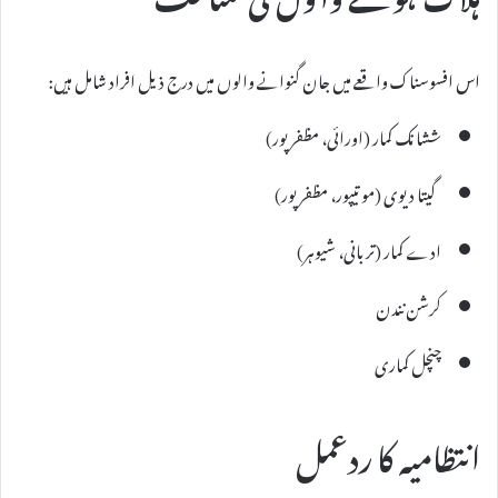
اس افسوسناک واقعے میں جان گنوانے والوں میں درج ذیل افراد شامل ہیں:
ششانک کمار (اورائی، مظفرپور)
گیتا دیوی (موتیپور، مظفرپور)
ادے کمار (تربانی، شیوہر)
کرشن نندن
چنچل کماری
انتظامیہ کا ردعمل