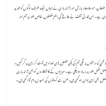
ید طوفان، موسلادھار بارش اور ژالہ باری نے جہاں ایک طرف لوگوں کو شدید
کھ دی ہے۔ اس قدرتی آفت نے علاقے کی اہم فصلوں، خاص طور پر آم اور
ی کہ درختوں پر لگی آم کی کچی فصلیں بڑی تعداد میں ٹوٹ کر زمین پر گر گئیں۔
فصل مکمل طور پر برباد ہو چکی ہے۔ سبزیوں کے کاشتکاروں کو بھی ژالہ باری
ں بھی زمین بوس ہو گئی ہیں، جس سے کسانوں کی امیدیں دم توڑ گئی ہیں۔