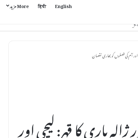
English
हिंदी
More مزید
ی اور آم کی فصلوں کو بھاری نقصان
الہ باری کا قہر: لیچی اور