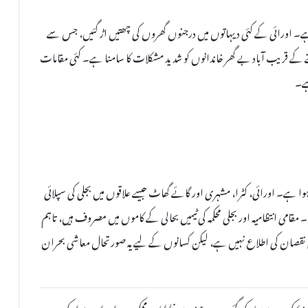
ہے۔ اورائی کے کئی دیہاتوں میں درجنوں گھروں کی چھتیں اڑ گئیں، جس سے
ے کے قریب آباد بے گھر خاندانوں کو شدید مشکلات کا سامنا ہے۔ کئی مقامات
ہے۔
ہے۔ اورائی، کٹرا، مشہری اور گائے گھاٹ جیسے علاقوں میں بجلی کی سپلائی
امی انتظامیہ اور بجلی محکمہ کی ٹیمیں بحالی کے کاموں میں مصروف ہیں، تاہم
 نقصان کی اطلاع نہیں ہے، لیکن کسانوں کے لیے یہ صورتحال معاشی بحران
یہ خبر دستیاب مقامی ذرائع کی بنیاد پر مصنوعی ذہانت (AI) کی مدد سے تیار کی گئی ہے۔ AI سے غلطیاں ممکن ہیں اور اس مواد کی