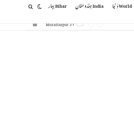
World دُنْیَا
India ہِنْدُوسْتَان
Bihar بِہَار
Switch skin
Search for
31
Sidebar
℃
Muzaffarpur