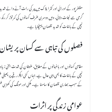
مظفرپور کے اورائی اور کٹرا بلاک میں پیر کی رات آنے والے شد
گرمی سے نجات دلائی، وہیں دوسری طرف کسانوں کی کمر توڑ کر ر
لیچی کے باغات کو شدید نقصان پہنچایا ہے۔
فصلوں کی تباہی سے کسان پریشان
مقامی کسانوں اور باغبانوں کے مطابق، طوفان کی شدت اتنی زیادہ تھ
لیچی کے باغات کا بھی یہی حال ہے، جہاں کئی ایکڑ رقبے پر پھیلی 
کے سبب بھاری نقصان کا سامنا ہے۔ مکئی اور مونگ کی کھڑی فصلی
عوامی زندگی پر اثرات