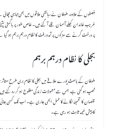
فصلوں کے علاوہ، طوفان نے رہائشی علاقوں میں بھی تباہی مچائی 
غریب خاندان کھلے آسمان تلے آ گئے ہیں۔ خاص طور پر باگمتی پشت
پر درخت گرنے سے سڑکوں پر آمدورفت کا نظام درہم برہم ہو گیا 
بجلی کا نظام درہم برہم
طوفان کے باعث پورے علاقے میں بجلی کا نظام بری طرح متاثر ہوا 
ٹھپ ہو گئی ہے، جس سے معمولات زندگی مفلوج ہو کر رہ گئے ہیں۔ مق
نقصان کا تخمینہ لگانے کا عمل ابھی جاری ہے۔ اب تک کسی جانی
کا پیش خیمہ ثابت ہو رہی ہے۔
دستبرداری: