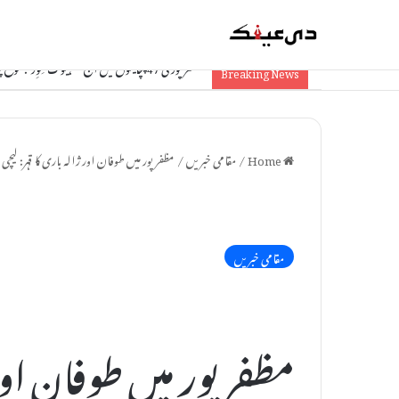
مظفرپور کی 47 پنچایتوں میں آج ‘سہیوگ شِوِر’: موقع پر ہی مسائل کا حل، سرکاری سہولیات تک آسان رسائی
Breaking News
Home
/
مقامی خبریں
/
مظفرپور میں طوفان اور ژالہ باری کا قہر: لیچ
مقامی خبریں
مظفرپور میں طوفان اور ژ