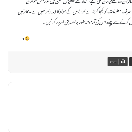
صحت یا اصلیت کی کوئی ضمانت نہیں دی جا سکتی۔ TheAinak صرف معلومات کو یکجا کرتا ہے اور اس کے مواد کا ذمہ دار نہیں ہے۔ قارئین
 کرنے سے پہلے اس کی آزادانہ طور پر تصدیق ضرور کر لیں۔
+
Print