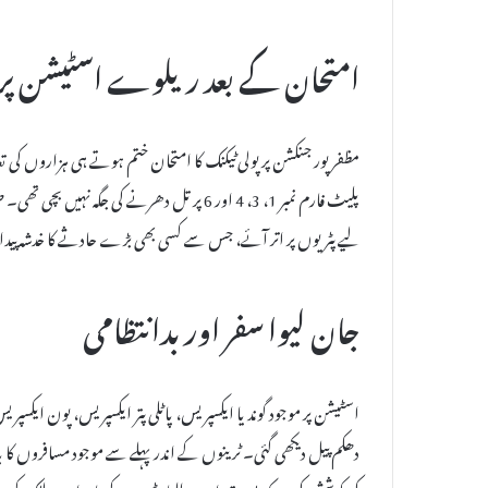
امتحان کے بعد ریلوے اسٹیشن پر 
مظفرپور جنکشن پر پولی ٹیکنک کا امتحان ختم ہوتے ہی ہزاروں کی تع
پلیٹ فارم نمبر 1، 3، 4 اور 6 پر تل دھرنے ک
لیے پٹریوں پر اتر آئے، جس سے کسی بھی بڑے حادثے کا خدشہ پیدا 
جان لیوا سفر اور بدانتظامی
اسٹیشن پر موجود گوندیا ایکسپریس، پاٹلی پتر ایکسپریس، پون ایکس
دھکم پیل دیکھی گئی۔ ٹرینوں کے اندر پہلے سے موجود مسافروں کا باہ
کی کوشش کی، جبکہ بڑی تعداد میں طلباء ٹرین کے پائیدان پر لٹک کر 