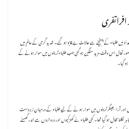
افراتفری
داد میں طلباء کے پہنچنے سے حالات بے قابو ہو گئے۔ شدید گرمی کے عالم میں
ی جگہ نہیں بچی تھی۔ صورتحال اس وقت مزید سنگین ہو گئی جب طلباء ٹرینوں میں سوار ہونے کے
ہو گیا۔
پریس اور آرا-جینگر ٹرینوں میں سوار ہونے کے لیے طلباء کے درمیان زبردست
ر نکلنا محال ہو گیا تھا۔ کئی طلباء نے کھڑکیوں اور دروازوں سے اندر گھسنے
سفر کرنے پر مجبور دکھائی دیے۔