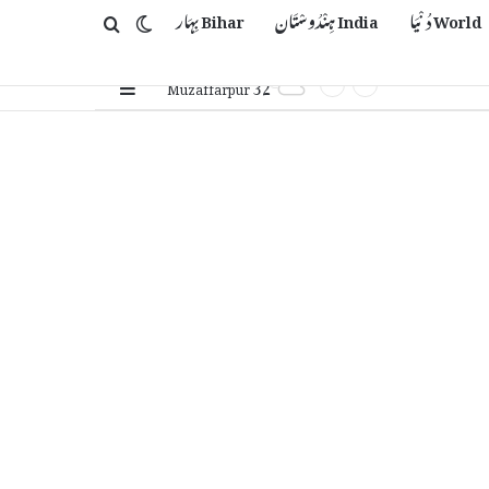
World دُنْیَا
India ہِنْدُوسْتَان
Bihar بِہَار
Switch skin
Search for
32
Sidebar
℃
Muzaffarpur