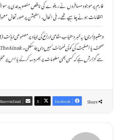
فارم پر موجود مسافروں نے ریلوے کی ناقص منصوبہ بندی پر سوال 
انتظامات ہونے چاہیے تھے۔ فی الحال، اسٹیشن پر صورتحال معمول
دستبرداری:
سے گزارش ہے کہ کسی بھی معلومات پر بھروسہ کرنے یا اس پر عمل
Share
Share via Email
X
Facebook