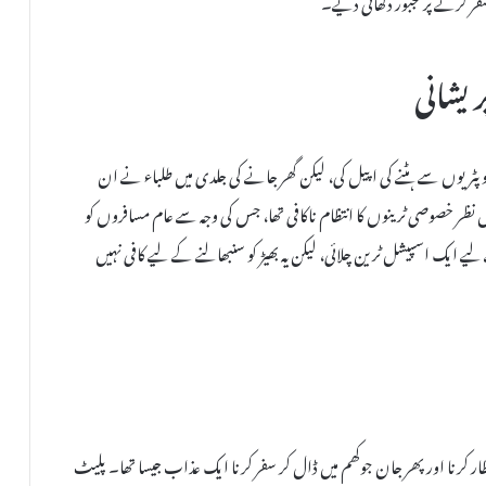
ریشانی
 پٹریوں سے ہٹنے کی اپیل کی، لیکن گھر جانے کی جلدی میں طلباء نے ان
ش نظر خصوصی ٹرینوں کا انتظام ناکافی تھا، جس کی وجہ سے عام مسافروں کو
 لیے ایک اسپیشل ٹرین چلائی، لیکن یہ بھیڑ کو سنبھالنے کے لیے کافی نہیں
نتظار کرنا اور پھر جان جوکھم میں ڈال کر سفر کرنا ایک عذاب جیسا تھا۔ پلیٹ