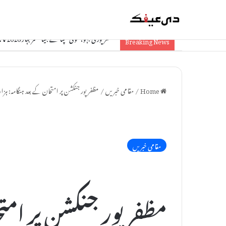
مظفرپور کی بہو، سونی گپتا نے جیتا مسز بہار 2026 کا تاج: ایک متاثر کن کہانی
Breaking News
Home
/
مقامی خبریں
/
مظفرپور جنکشن پر امتحان کے بعد ہنگامہ: ہز
مقامی خبریں
مظفرپور جنکشن پر امتح