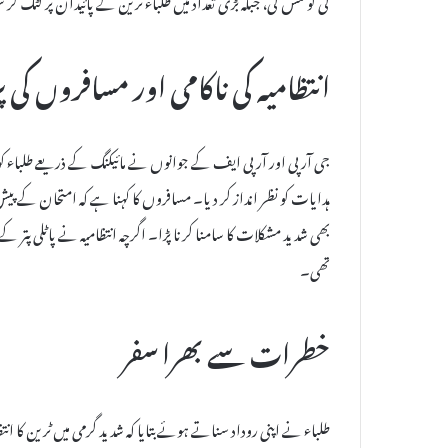
انتظامیہ کی ناکامی اور مسافروں کی پ
جی آر پی اور آر پی ایف کے جوانوں نے مائیکنگ کے ذریعے طلباء کو
ہدایات کو نظر انداز کر دیا۔ مسافروں کا کہنا ہے کہ امتحان کے پی
بھی شدید مشکلات کا سامنا کرنا پڑا۔ اگرچہ انتظامیہ نے پاٹلی پتر کے
تھی۔
خطرات سے بھرا سفر
طلباء نے اپنی روداد سناتے ہوئے بتایا کہ شدید گرمی میں ٹرین کا ا