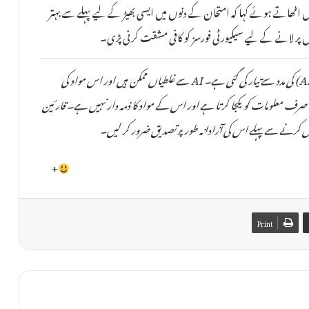
اٹھاتے ہوئے کہا کہ امتحان کے دنوں میں ایسی بھیڑ کے لیے پہلے سے بہتر
 پر لانے کے لیے سیکیورٹی فورسز کو کافی مشقت کرنی پڑی۔
یہ خبر دستیاب مقامی ذرائع کی بنیاد پر مصنوعی ذہانت (AI) کی مدد سے تیار کی گئی ہے۔ AI سے غلطیاں ممکن ہیں اور اس مواد کی
صحت یا اصلیت کی کوئی ضمانت نہیں دی جا سکتی۔ TheAinak صرف معلومات کو یکجا کرتا ہے اور اس کے مواد کا ذمہ دار نہیں ہے۔ قارئین
 کرنے سے پہلے اس کی آزادانہ طور پر تصدیق ضرور کر لیں۔
+
Print