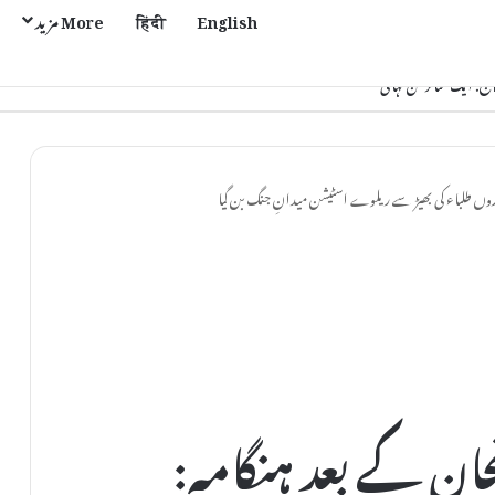
English
हिंदी
More مزید
اروں طلباء کی بھیڑ سے ریلوے اسٹیشن میدانِ جنگ بن گیا
ان کے بعد ہنگامہ: