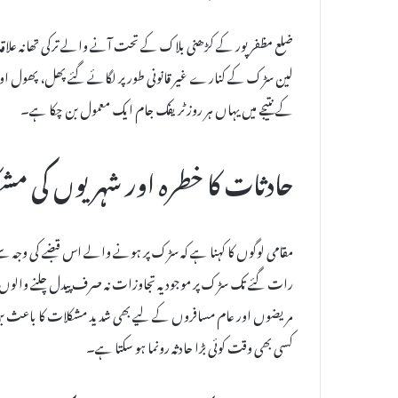
ضلع مظفرپور کے کڑھنی بلاک کے تحت آنے والے ترکی تھانہ علاقہ 
لین سڑک کے کنارے غیر قانونی طور پر لگائے گئے پھل، پھول اور
کے نتیجے میں یہاں ہر روز ٹریفک جام ایک معمول بن چکا ہے۔
حادثات کا خطرہ اور شہریوں کی مش
مقامی لوگوں کا کہنا ہے کہ سڑک پر ہونے والے اس قبضے کی وجہ سے
رات گئے تک سڑک پر موجود یہ تجاوزات نہ صرف پیدل چلنے والو
مریضوں اور عام مسافروں کے لیے بھی شدید مشکلات کا باعث بن رہ
کسی بھی وقت کوئی بڑا حادثہ رونما ہو سکتا ہے۔