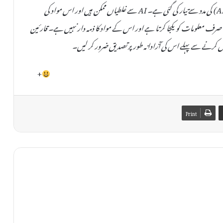
یہ خبر دستیاب مقامی ذرائع کی بنیاد پر مصنوعی ذہانت (AI) کی مدد سے تیار کی گئی ہے۔ AI سے غلطیاں ممکن ہیں اور اس مواد کی
صحت یا اصلیت کی کوئی ضمانت نہیں دی جا سکتی۔ TheAinak صرف معلومات کو یکجا کرتا ہے اور اس کے مواد کا ذمہ دار نہیں ہے۔ قارئین
 کرنے سے پہلے اس کی آزادانہ طور پر تصدیق ضرور کر لیں۔
+
Print