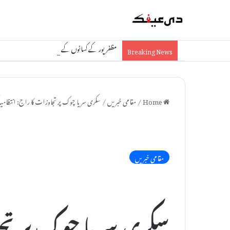
مظفرپور کے کسانوں کے لیے خوشخبری: مڑون میں نئی چین
Breaking News
Home
/
مقامی خبریں
/
سکری سریا چوک پر تجاوزات کا راج: انتظامی
مقامی خبریں
سکری سریا چوک پر تجا