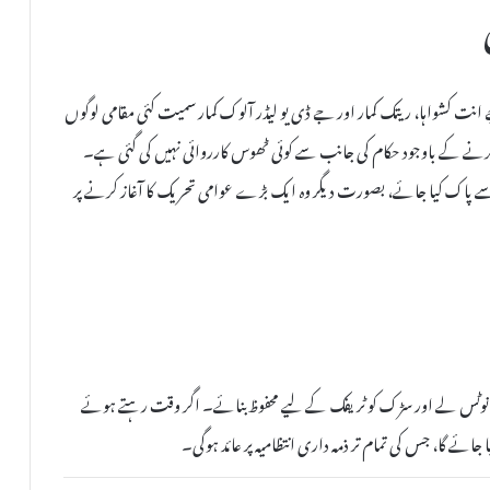
انت کشواہا، ریتک کمار اور جے ڈی یو لیڈر آلوک کمار سمیت کئی مقامی لوگوں
ت کرنے کے باوجود حکام کی جانب سے کوئی ٹھوس کارروائی نہیں کی گئی ہے۔
سے پاک کیا جائے، بصورت دیگر وہ ایک بڑے عوامی تحریک کا آغاز کرنے پر
 کا نوٹس لے اور سڑک کو ٹریفک کے لیے محفوظ بنائے۔ اگر وقت رہتے ہوئے
یا جائے گا، جس کی تمام تر ذمہ داری انتظامیہ پر عائد ہوگی۔