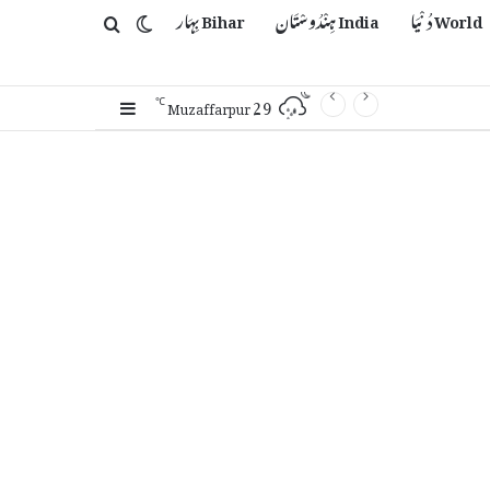
World دُنْیَا
India ہِنْدُوسْتَان
Bihar بِہَار
Switch skin
Search for
29
Sidebar
℃
Muzaffarpur