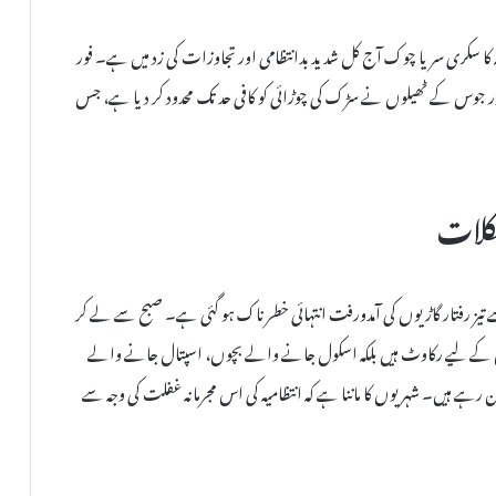
کا سکری سریا چوک آج کل شدید بدانتظامی اور تجاوزات کی زد میں ہے۔ فور
 جوس کے ٹھیلوں نے سڑک کی چوڑائی کو کافی حد تک محدود کر دیا ہے، جس
کلات
 تیز رفتار گاڑیوں کی آمدورفت انتہائی خطرناک ہو گئی ہے۔ صبح سے لے کر
ں کے لیے رکاوٹ ہیں بلکہ اسکول جانے والے بچوں، اسپتال جانے والے
ے ہیں۔ شہریوں کا ماننا ہے کہ انتظامیہ کی اس مجرمانہ غفلت کی وجہ سے