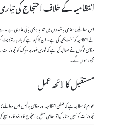
انتظامیہ کے خلاف احتجاج کی تیاری
اس معاملے پر مقامی باشندوں میں شدید برہمی پائی جا رہی ہے۔ جے 
نے انتظامیہ کو سخت تنبیہ کی ہے۔ ان کا کہنا ہے کہ بار بار شکای
مقامی لوگوں نے مطالبہ کیا ہے کہ فوری طور پر سڑک کو تجاوزات 
مجبور ہوں گے۔
مستقبل کا لائحہ عمل
عوام کا مطالبہ ہے کہ ضلعی انتظامیہ اور مقامی پولیس اس معاملے
تجاوزات کو نہیں ہٹایا گیا تو مقامی سطح پر احتجاج کا دائرہ کار وسیع ک