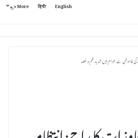
English
हिंदी
More مزید
ی مل اور موتی پور میں بحالی کا عمل تیز
ہ کی خاموشی سے عوام میں شدید غم و غصہ
وزات کا راج: انتظامیہ