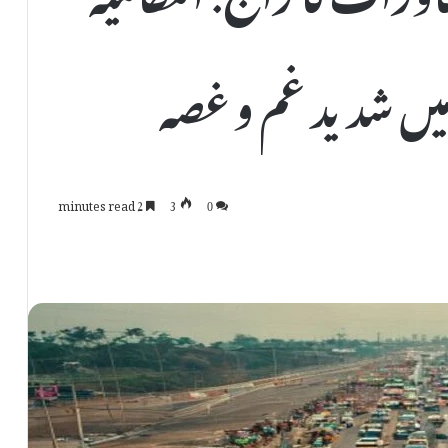
یں شدید غم و غصہ
2 minutes read
3
0