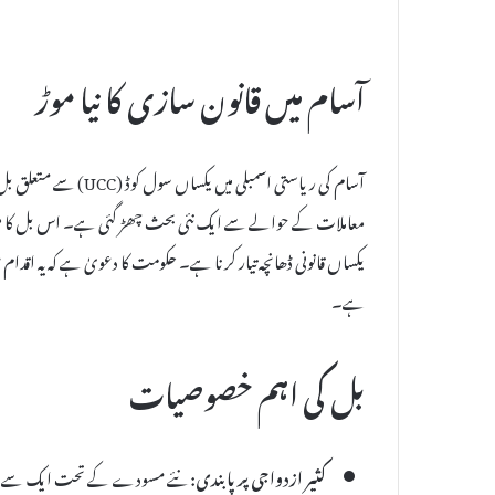
آسام میں قانون سازی کا نیا موڑ
آسام کی ریاستی اسمبلی 
معاملات کے حوالے سے ایک نئی بحث چھڑ گئی ہے۔ اس بل کا مق
یکساں قانونی ڈھانچہ تیار کرنا ہے۔ حکومت کا دعویٰ ہے کہ یہ اقد
ہے۔
بل کی اہم خصوصیات
کثیر ازدواجی پر پابندی:
نئے مسودے کے تحت ایک سے زائد 