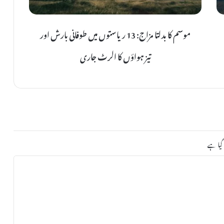
ب
د
موسم کا بدلتا مزاج: 13 ریاستوں میں طوفانی بارش اور
ل
ت
تیز ہواؤں کا الرٹ جاری
ا
م
ز
ا
ج
:
1
 گیا ہے
3
ر
ی
ا
س
ت