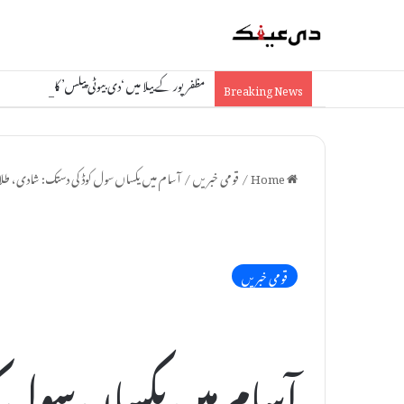
مظفر پور کے بیلا میں ‘دی بیوٹی پیلس’ کا شاندار افتتاح
Breaking News
Home
/
قومی خبریں
/
آسام میں یکساں سول کوڈ کی دستک: شادی، ط
قومی خبریں
آسام میں یکساں سول ک