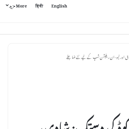
English
हिंदी
More مزید
لاق اور لیو-ان ریلیشن شپ کے لیے نئے ضابطے
وڈ کی دستک: شادی،