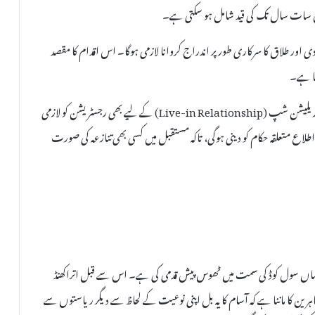
ں سات سال تک کی قید شامل ہو سکتی ہے۔
ور طلاق کا سرکاری طور پر اندراج کروانا لازمی ہوگا۔ اس اقدام کا مقصد
نا ہے۔
بل میں لیو-ان ریلیشن شپ (Live-in Relationship) کے لیے بھی رجسٹریشن کو لازمی
اع متعلقہ حکام کو دینی ہوگی، تاکہ مستقبل میں کسی بھی تنازعہ کی صورت
کساں سول کوڈ کی سمت میں ٹھوس پیش قدمی کی ہے۔ اس سے قبل اتراکھنڈ
ین کا ماننا ہے کہ آسام کا یہ بل اپنی نوعیت کے لحاظ سے دیگر ریاستوں سے