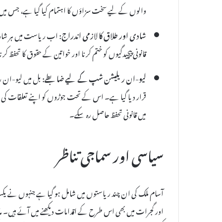
والوں کے لیے سخت سزاؤں کا اہتمام کیا گیا ہے، جس می
شادی اور طلاق کا لازمی اندراج:
اب ریاست میں ہر شادی ا
قانونی پیچیدگیوں کو ختم کرنا اور خواتین کے حقوق کا تحفظ کر
لیو-ان ریلیشن شپ کے لیے ضابطے:
قرار دیا گیا ہے۔ اس کے تحت جوڑوں کو اپنے تعلقات کی اطل
میں قانونی تحفظ حاصل رہ سکے۔
سیاسی اور سماجی تناظر
آسام ملک کی ان چند ریاستوں میں شامل ہو گیا ہے جنہوں نے ی
اور گجرات میں بھی اس طرح کے اقدامات دیکھنے میں آئے ہیں۔ ماہر