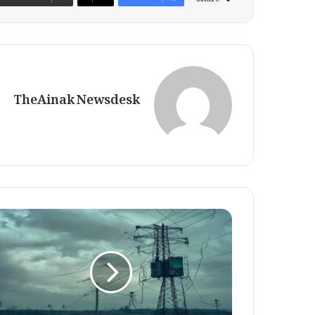
TheAinak Newsdesk
ب
ھ
ر
گ
ا
م