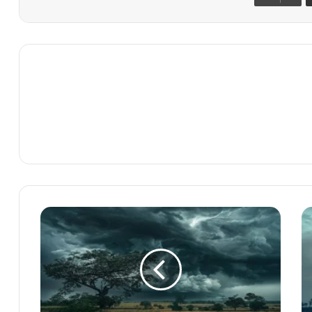
م
و
س
م
ک
ا