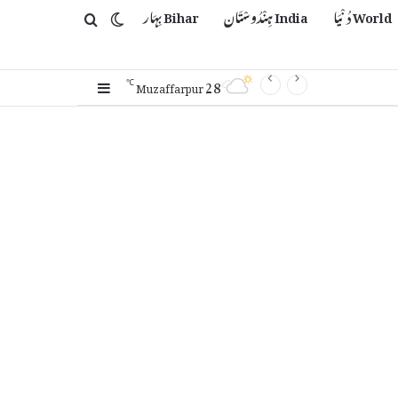
World دُنْیَا
India ہِنْدُوسْتَان
Bihar بِہَار
Switch skin
Search for
28
Sidebar
℃
Muzaffarpur