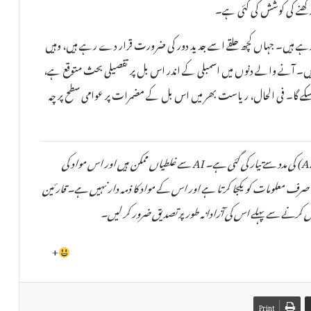
رکھنے کی کوشش کی گئی ہے۔
 ہیں۔ جہاں کچھ حلقے اسے جدید دور کی ضرورت قرار دے رہے ہیں، وہیں
یں۔ آنے والے دنوں میں اسمبلی کے اندر اس بل پر تفصیلی بحث متوقع ہے،
 سکے گا۔ فی الحال، ریاست بھر میں اس بل کے مضمرات پر عوامی سطح پر چہ
یہ خبر دستیاب مقامی ذرائع کی بنیاد پر مصنوعی ذہانت (AI) کی مدد سے تیار کی گئی ہے۔ AI سے غلطیاں ممکن ہیں اور اس مواد کی
صحت یا اصلیت کی کوئی ضمانت نہیں دی جا سکتی۔ TheAinak صرف معلومات کو یکجا کرتا ہے اور اس کے مواد کا ذمہ دار نہیں ہے۔ قارئین
 کرنے سے پہلے اس کی آزادانہ طور پر تصدیق ضرور کر لیں۔
+
Print