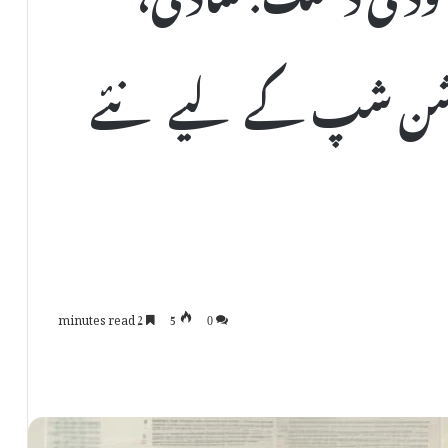
لیشن شپ کے لیے نئے
2 minutes read
5
0