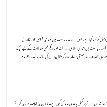
میں یکساں سول کوڈ (UCC) سے متعلق بل پیش کر دیا گیا ہے، جس کے بعد ریاست میں سماجی قوانین اور خاندانی
صد ریاست میں شادی، طلاق، وراثت اور دیگر نجی معاملات کے لیے ایک
ام سماجی انصاف اور صنفی مساوات کو یقینی بنانے کی جانب ایک اہم قدم
شادی کرنے پر مکمل پابندی عائد کی گئی ہے۔ قانون کی خلاف ورزی کرنے