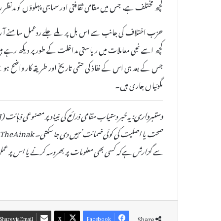
کچھ مختلف ہے، جس میں مقامی ثقافتی اور سماجی پہلوؤں کو مدنظر 
حزب اختلاف کی جانب سے اس بل پر ملے جلے ردعمل سامنے آ رہے
کچھ اسے نجی معاملات میں ریاستی مداخلت کے طور پر دیکھ رہے ہ
جس کے بعد ہی اس کے نفاذ کی حتمی تاریخ اور طریقہ کار واضح ہو
مگوئیاں جاری ہیں۔
دستبرداری:
سے گزارش ہے کہ کسی بھی معلومات پر بھروسہ کرنے یا اس پر عمل
Share
Share via Email
X
Facebook