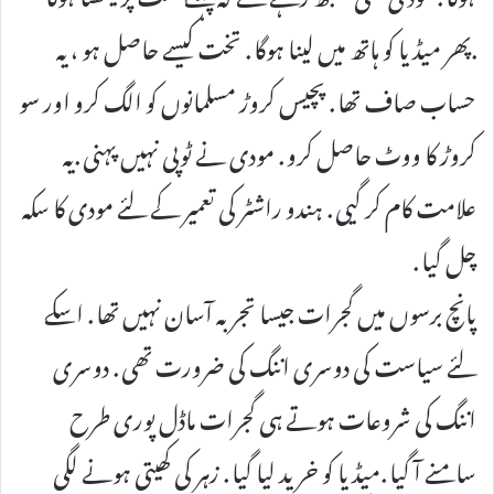
.پھر میڈیا کو ہاتھ میں لینا ہوگا . تخت کیسے حاصل ہو ، یہ
حساب صاف تھا . پچیس کروڑ مسلمانوں کو الگ کرو اور سو
کروڑ کا ووٹ حاصل کرو . مودی نے ٹوپی نہیں پہنی .یہ
علامت کام کر گیی . ہندو راشٹر کی تعمیر کے لئے مودی کا سکہ
چل گیا .
پانچ برسوں میں گجرات جیسا تجربہ آسان نہیں تھا . اسکے
لئے سیاست کی دوسری اننگ کی ضرورت تھی . دوسری
اننگ کی شروعات ہوتے ہی گجرات ماڈل پوری طرح
سامنے آ گیا .میڈیا کو خرید لیا گیا . زہر کی کھیتی ہونے لگی