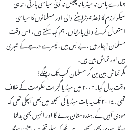
ہمارے پاس نہ میڈیا نہ چینل نہ کوئی سیاسی پارٹی ، نہ ہی
سیکولرزم کا ڈھڈھوڑا پیٹنے والی اور مسلمانوں کا سیاسی
استعمال کرنے والی پارٹیاں . ہم کہہ سکتے ہیں ، اس وقت
مسلمان لاچار ہیں ، بے بس ہیں ، تیسرے درجے کے شہری
ہیں اور تماش بین ہیں .
مگر تماش بین بن کر مسلمان کب تک رہینگے؟
وقت بدل گیا . ٢٠٠٢ میں میڈیا گجرات حکومت کے خلاف
تھی . ٢٠١٤ تک یہ بات میڈیا کی سمجھ میں بھی آ چکی تھی کہ
مودی آہیں گے .ہندوستان بدلے گا اور انہیں بھی بدلنا
ہوگا . مودی بھی سمجھ رہے تھے کہ پہلے تخت پر بیٹھنا ہوگا