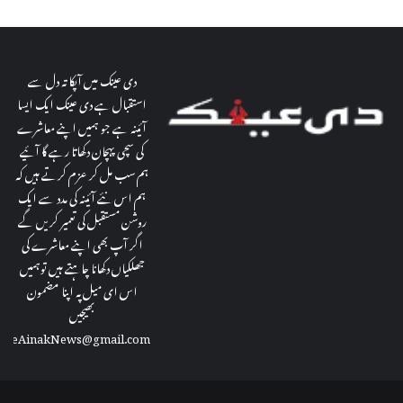
دی عینک میں آپکا تہ دل سے
استقبال ہے دی عینک ایک ایسا
آئینہ ہے جو ہمیں اپنے معاشرے
کی سچی پہچان دکھاتا رہے گا آئیے
ہم سب مل کر عزم کرتے ہیں کہ
ہم اس نئے آئینہ کی مدد سے ایک
روشن مستقبل کی تعمیر کریں گے
اگر آپ بھی اپنے معاشرے کی
جھلکیاں دکھانا چاہتے ہیں توہمیں
اس ای میل پہ اپنا مضمون
بھیجیں
theAinakNews@gmail.com