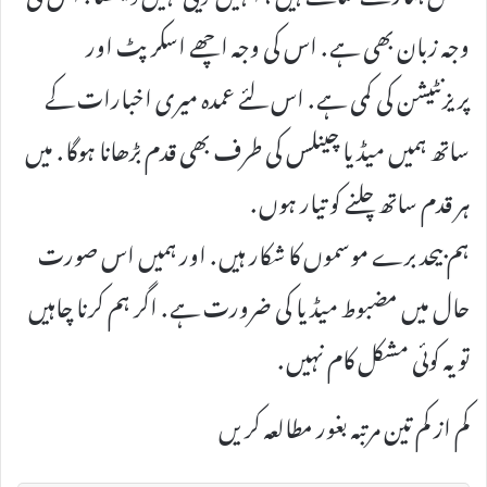
وجہ زبان بھی ہے . اس کی وجہ اچھے اسکرپٹ اور
پریزنٹیشن کی کمی ہے . اس لئے عمدہ میری اخبارات کے
ساتھ ہمیں میڈیا چینلس کی طرف بھی قدم بڑھانا ہوگا . میں
ہر قدم ساتھ چلنے کو تیار ہوں .
ہم بیحد برے موسموں کا شکار ہیں . اور ہمیں اس صورت
حال میں مضبوط میڈیا کی ضرورت ہے . اگر ہم کرنا چاہیں
تو یہ کوئی مشکل کام نہیں .
کم از کم تین مرتبہ بغور مطالعہ کریں