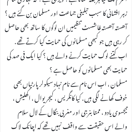
زہر افشانی کا سبب تبلیغی جماعت اور مسلمان بن گئے ہیں ؟
آھستہ آھستہ فاشسٹ تنظیمیں ان لوگوں کا ساتھ بھی حاصل
کر رہی ہیں جو کبھی مسلمانوں کی حمایت کیا کرتے تھے .
اب کتنے لوگ حمایت کرنے والے ہیں ؟ کیا ایک فی صد کی
حمایت بھی مسلمانوں کو حاصل ہے ؟
مسلمان ، اب اس نام سے نام نہاد سیکولر پارٹیاں بھی
خوف کھانے لگی ہیں . کیا کانگریس ، کیجریوال ، اکھلیش ،
تیجسوی یادو ، ممتا بنرجی اور مغربی بنگال کے لال سلام
والے اس حقیقت سے واقف نہیں تھے کہ اچانک لاک