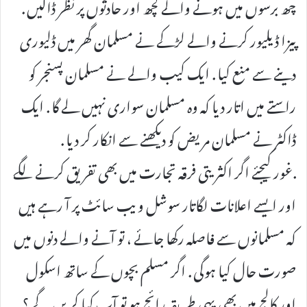
چھ برسوں میں ہونے والے کچھ اور حادثوں پر نظر ڈالیں .
پیزا ڈیلیور کرنے والے لڑکے نے مسلمان گھر میں ڈلیوری
دینے سے منع کیا . ایک کیب والے نے مسلمان پسنجر کو
راستے میں اتار دیا کہ وہ مسلمان سواری نہیں لے گا . ایک
ڈاکٹر نے مسلمان مریض کو دیکھنے سے انکار کر دیا .
.غور کیجئے اگر اکثریتی فرقہ تجارت میں بھی تفریق کرنے لگے
اور ایسے اعلانات لگاتار سوشل ویب سائٹ پر آ رہے ہیں
کہ مسلمانوں سے فاصلہ رکھا جائے ، تو آنے والے دنوں میں
صورت حال کیا ہوگی . اگر مسلم بچوں کے ساتھ اسکول
اور کالج میں بھی یہی طریقہ رائج ہو تو آپ کیا کریں گے ؟