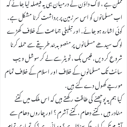
ممکن ہے ، لاک داؤن کے درمیان ہی یہ فیصلہ لیا جائے کہ
اب مسلمانوں کو اس سر زمین پر برداشت کرنا مشکل ہے .
کوئی اشارہ ہو جائے . اور تبلیغی جماعت کے خلاف کھڑے
لوگ سیدھے مسلمانوں پر منصوبہ بند طریقے سے حملہ کرنا
شروع کر دیں . فیس بک ، ٹویٹر سے لے کر سوشل ویب
سائٹ تک مسلمانوں کے خلاف اور اسلام کے خلاف تمام
مورچے کھول دے گئے ہیں .
کیا ہم یہ پوچھنے کی طاقت رکھتے ہیں کہ اس ملک میں کتنے
منادر ہیں ، کتنے دھام ، کتنے آشرم ؟ اور چاروں دھام سے
آشرم تک کیا ہر جگہ سناٹا ہے ؟ ویرانی ہے ؟ کہ تمہاری تمام