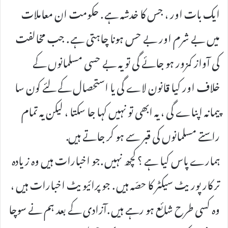
ایک بات اور ، جس کا خدشہ ہے . حکومت ان معاملات
میں بے شرم اور بے حس ہونا چاہتی ہے . جب مخالفت
کی آواز کمزور ہو جائے گی تو یہ بے حسی مسلمانوں کے
خلاف اور کیا قانون لاے گی یا استحصال کے لئے کون سا
پیمانہ اپناے گی ، یہ ابھی تو نہیں کہا جا سکتا ، لیکن یہ تمام
راستے مسلمانوں کی قبر سے ہو کر جاتے ہیں.
ہمارے پاس کیا ہے ؟ کچھ نہیں .جو اخبارات ہیں وہ زیادہ
تر کارپوریٹ سیکٹر کا حصّہ ہیں . جو پرائیویٹ اخبارات ہیں ،
وہ کسی طرح شائع ہو رہے ہیں .آزادی کے بعد ہم نے سوچا