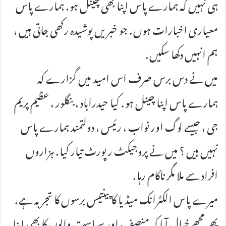
ہی نہیں کہ ہمارے پاس اپنا بھی چینل ہو . ہمارے پاس
معیاری اخبارات ہوں . جو خبریں پوشیدہ رکھی جاتی ہیں ،
ہم انہیں دکھا سکیں .
میں نے دس برس صرف اس امید میں گزارے کہ
ہمارے پاس اپنا چینل ہو . کیا حیدراباد ، بنگلور ، عظیم پریم
جی ، جیسے لوگ اور نواب ، رئیس ، دولتمند ہمارے پاس
نہیں ہیں ؟ میں نے پروجیکٹ رپورٹ تیار کیا . ہزاروں
افراد سے ملا مگر ناکام رہا .
میرے پاس الکٹرانک میڈیا کا پینتیس برسوں کا تجربہ ہے .
پھر مجھے خیال آیا کہ منصف اور سیاست والوں کا بھی اپنا