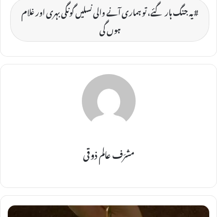
یہ جنگ ہار گئے، تو ہماری آنے والی نسلیں گونگی بہری اور غلام
ہوں گی
مشرّف عالم ذوقی
ت