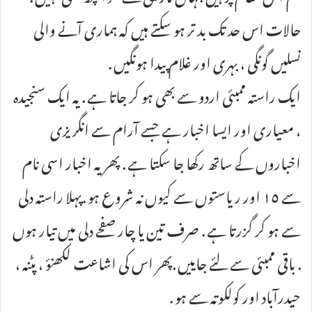
حالات اس حد تک بد تر ہو سکتے ہیں کہ ہماری آنے والی
نسلیں گونگی ، بہری اور غلام پیدا ہونگیں .
ایک راستہ ممبئی اردو سے بھی ہو کر جاتا ہے . یہ ایک سنجیدہ
، معیاری اور ایسا اخبار ہے جسے آرام سے انگریزی
اخباروں کے ساتھ رکھا جا سکتا ہے . پھر یہ اخبار اسی نام
سے ١٥ اور ریاستوں سے کیوں نہ شروع ہو .پہلا راستہ دلی
سے ہو کر گزرتا ہے . صرف تین یا چار صفحے دلی میں تیار ہوں
. باقی ممبئی سے لئے جاییں .پھر اس کی اشاعت لکھنؤ ، پٹنہ ،
حیدرآباد اور کولکوتہ سے ہو .