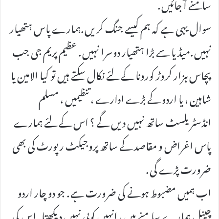
سامنے آ جائیں .
سوال یہی ہے کہ ہم کیسے جنگ کریں .ہمارے پاس ہتھیار
نہیں .میڈیا سے بڑا ہتھیار دوسرا نہیں . عظیم پریم جی جب
پچاس ہزار کروڑ کورونا کے لئے نکال سکتے ہیں تو کیا الامین یا
شاہین ، یا اردو کے بڑے ادارے ، تنظیمیں ، مسلم
انڈسٹریلسٹ ساتھ نہیں دیں گے ؟ اس کے لئے ہمارے
پاس اغراض و مقاصد کے ساتھ پروجیکٹ رپورٹ کی بھی
ضرورت پڑے گی .
اب ہمیں مضبوط ہونے کی ضرورت ہے . جو دو چار اردو
چینل ہمارے سامنے ہیں ، انہیں کویی نہیں دیکھتا . اس کی