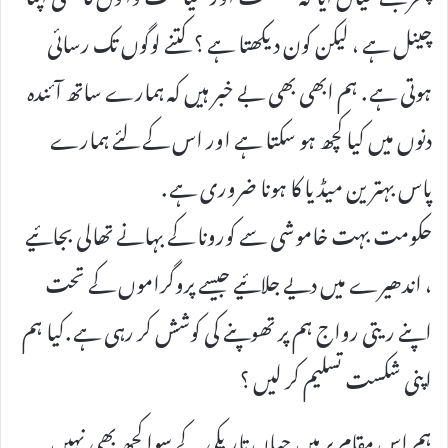
چینل ہے ، لیکن کون دیکھتا ہے ؟ کتنے لوگوں تک رسائی
ہوتی ہے . ہم ابھی بھی بے خبر ہیں کہ ہمارے ساتھ آئندہ
دنوں میں کیا کچھ ہو سکتا ہے اور اس کے لئے ہمارے
پاس بہترین میڈیا کا ہونا ضروری ہے .
حکومت بہت خاموشی سے کورونا کے بہانے تھالی بجائیے
، اندھیرے میں دیے جلائیے جیسے پروگراموں کے تحت
اپنے ریتی رواج ہم پر تھوپنے کی کوشش کر رہی ہے .کیا ہم
اپنی شکست تسلیم کر لیں ؟
ہم اس مقام پر ہیں جہاں تاریکی کے سوا کچھ بھی نہیں .