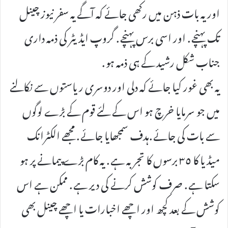
اور یہ بات ذہن میں رکھی جائے کہ آگے یہ سفر نیوز چینل
تک پہنچے . اور اسی برس پہنچے . گروپ ایڈیٹر کی ذمہ داری
جناب شکل رشید کے ہی ذمہ ہو .
یہ بھی غور کیا جائے کہ دلی اور دوسری ریاستوں سے نکالنے
میں جو سرمایا خرچ ہو اس کے لئے قوم کے بڑے لوگوں
سے بات کی جائے .ہدف سمجھایا جائے . مجھے الکٹرانک
میڈیا کا ٣٥ برسوں کا تجربہ ہے . یہ کام بڑے پیمانے پر ہو
سکتا ہے . صرف کوشش کرنے کی دیر ہے . ممکن ہے اس
کوشش کے بعد کچھ اور اچھے اخبارات یا اچھے چینل بھی