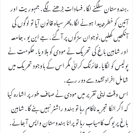
.ہندوستان سلگنے لگا . فسادات بڑھنے لگے . جمہوریت اور
آئین کو خطرہ پیدا ہونے لگا .پھر سیاہ قانون آیا تو لوگوں کی
آنکھیں کھلیں .نوجوان سڑکوں پر آ گئے . جے این یو ، جامعہ
اور شاہین باغ کی تحریک نے مودی کو ہلا دیا . حکومت نے
پولیس کو لگایا . فائرنگ کرائی مگر اس کے باوجود تحریک میں
شامل افراد تشدد سے دور رہے .
اس وقت اپنی تقریر میں مودی نے صاف طور پر اشارہ کیا
کہ اگر انکا تجربہ ناکام رہا تو ہندو راشٹر نہیں بنے گا . شاہین
باغ پریوگ کامیاب رہا تو پرانا ہندوستان واپس آ جائے .