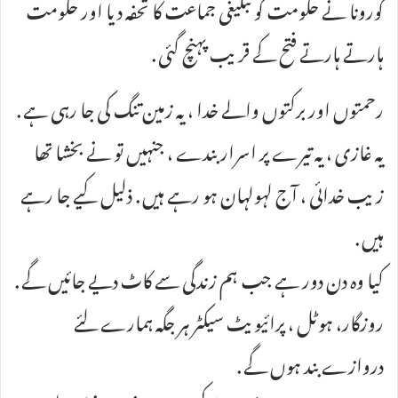
کورونا نے حکومت کو تبلیغی جماعت کا تحفہ دیا اور حکومت
ہارتے ہارتے فتح کے قریب پہنچ گئی .
رحمتوں اور برکتوں والے خدا ، یہ زمین تنگ کی جا رہی ہے .
یہ غازی ، یہ تیرے پر اسرار بندے ، جنہیں تو نے بخشا تھا
زیب خدائی ، آج لہولہان ہو رہے ہیں . ذلیل کیے جا رہے
ہیں .
کیا وہ دن دور ہے جب ہم زندگی سے کاٹ دیے جائیں گے .
روزگار، ہوٹل ، پرائیویٹ سیکٹر ہر جگہ ہمارے لئے
دروازے بند ہوں گے .