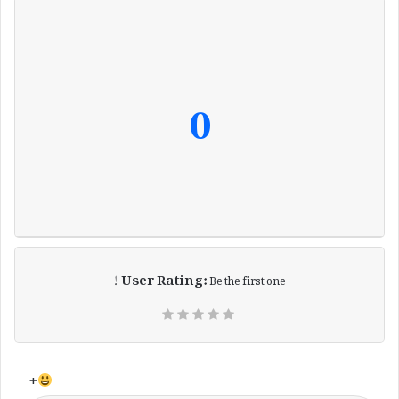
0
User Rating:
Be the first one !
+