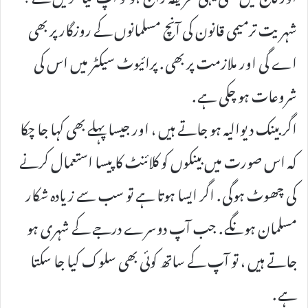
شہریت ترمیمی قانون کی آنچ مسلمانوں کے روزگار پر بھی
اے گی اور ملازمت پر بھی . پرائیوٹ سیکٹر میں اس کی
شروعات ہو چکی ہے .
اگر بینک دیوالیہ ہو جاتے ہیں ، اور جیسا پہلے بھی کہا جا چکا
کہ اس صورت میں بینکوں کو کلائنٹ کا پیسا استعمال کرنے
کی چھوٹ ہوگی . اگر ایسا ہوتا ہے تو سب سے زیادہ شکار
مسلمان ہونگے . جب آپ دوسرے درجے کے شہری ہو
جاتے ہیں ، تو آپ کے ساتھ کوئی بھی سلوک کیا جا سکتا
ہے .