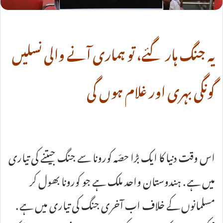
یہ جنگ ہار گئے، تو ہماری آنے والی نسلیں
گونگی بہری اور غلام ہوں گی
اس وقت دنیا کا ایک بڑا حصّہ کورونا سے جنگ جیتنے کی تیاری
میں ہے . ہندوستان واحد ملک ہے جو کورونا بھول کر
مسلمانوں کے خلاف اب آخری جنگ کی تیاری میں ہے .