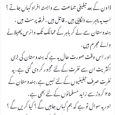
ڈاون کے بعد تبلیغی جماعت سے وابستہ افراد کہاں جاتے ؟
اب یہ چہرے دنگایی ہیں ، قاتل ہیں ، فرقہ پرست ہیں ،
ہندوستان سے لے کر باہر کے ممالک تک وائرس پھیلانے
والے مجرم ہیں .
اور اس وقت صورت حال یہ ہے کہ ہندوستان کی بڑی
اکثریت ان سے نفرت کے لئے مجبور کر دی گئی ہے . یہ
نفرت صرف تبلیغیوں کے لئے نہیں ہے .ہندوستان کے
٢٥ کروڑ سے زاید مسلمانوں کے لئے بھی ہے .
اور یہ سوال تو ہے کہ ہم کہاں جاہیں گے ؟ کیا کریں گے ؟