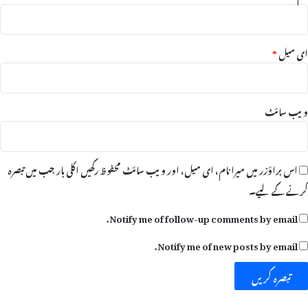
ر
ا
ے
ض
ن
ے
ای میل
*
ق
و
ش
ویب‌ سائٹ
اس براؤزر میں میرا نام، ای میل، اور ویب سائٹ محفوظ رکھیں اگلی بار جب میں تبصرہ
کرنے کےلیے۔
Notify me of follow-up comments by email.
Notify me of new posts by email.