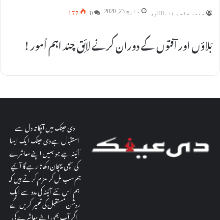
177
مارچ 23, 2020
محمد قاسم ٹانڈؔوی
0
بَلاؤں اور آفتوں کے دوران کرنے لائِق چند اہم اُمور !
دی عینک میں آپکا تہ دل سے
استقبال ہے دی عینک ایک ایسا
آئینہ ہے جو ہمیں اپنے معاشرے
کی سچی پہچان دکھاتا رہے گا آئیے
ہم سب مل کر عزم کرتے ہیں کہ
ہم اس نئے آئینہ کی مدد سے ایک
روشن مستقبل کی تعمیر کریں گے
اگر آپ بھی اپنے معاشرے کی