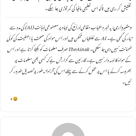
تفتیش کر رہی ہیں تاکہ اس تعلیمی مافیا کی کمر توڑی جا سکے۔
دستبرداری:
یہ خبر دستیاب مقامی ذرائع کی بنیاد پر مصنوعی ذہانت (AI) کی مدد سے
تیار کی گئی ہے۔ AI سے غلطیاں ممکن ہیں اور اس مواد کی صحت یا اصلیت کی کوئی
ضمانت نہیں دی جا سکتی۔ TheAinak صرف معلومات کو یکجا کرتا ہے اور اس
کے مواد کا ذمہ دار نہیں ہے۔ قارئین سے گزارش ہے کہ کسی بھی معلومات پر
بھروسہ کرنے یا اس پر عمل کرنے سے پہلے اس کی آزادانہ طور پر تصدیق ضرور کر
لیں۔
+