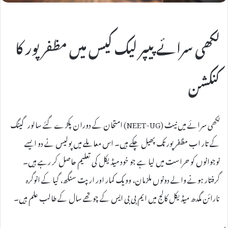
لکھی سرائے پیپر لیک کیس میں مظفرپور کا
کنکشن
لکھی سرائے میں نیٹ (NEET-UG) امتحان کے دوران پکڑے گئے سالور گینگ
کے تار اب مظفرپور تک پھیل چکے ہیں۔ اس معاملے میں پولیس نے دو ایسے
نوجوانوں کو حراست میں لیا ہے جو خود میڈیکل کی تعلیم حاصل کر رہے ہیں۔
گرفتار ہونے والے دونوں ملزمان، وویک کمار اور ارپت سنگھ، گیا کے انوگرہ
نارائن مگدھ میڈیکل کالج میں ایم بی بی ایس کے چوتھے سال کے طالب علم ہیں۔