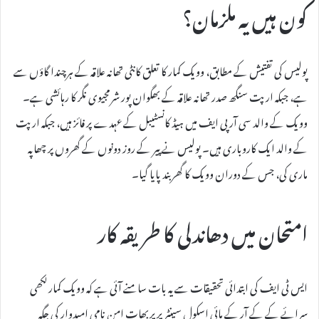
کون ہیں یہ ملزمان؟
پولیس کی تفتیش کے مطابق، وویک کمار کا تعلق کانٹی تھانہ علاقہ کے ہرچندا گاؤں سے
ہے، جبکہ ارپت سنگھ صدر تھانہ علاقہ کے بھگوان پور شرمجیوی نگر کا رہائشی ہے۔
وویک کے والد سی آر پی ایف میں ہیڈ کانسٹیبل کے عہدے پر فائز ہیں، جبکہ ارپت
کے والد ایک کاروباری ہیں۔ پولیس نے پیر کے روز دونوں کے گھروں پر چھاپہ
ماری کی، جس کے دوران وویک کا گھر بند پایا گیا۔
امتحان میں دھاندلی کا طریقہ کار
ایس ٹی ایف کی ابتدائی تحقیقات سے یہ بات سامنے آئی ہے کہ وویک کمار لکھی
سرائے کے کے آر کے ہائی اسکول سینٹر پر پربھات امن نامی امیدوار کی جگہ