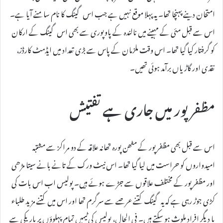
امتحان دینے پہنچا تھا۔ یہ پہلا موقع نہیں ہے جب اس گینگ کا نام سامنے آیا ہے۔
اس سے قبل مئی کے مہینے میں نالندہ کے پاوپوری سے بھی اس گینگ کے ارکان
کو گرفتار کیا گیا تھا۔ اس وقت ملزمان کے پاس سے بڑی تعداد میں ایڈمٹ کارڈز،
نقدی اور گاڑیاں برآمد ہوئی تھیں۔
مظفرپور میں جاری ہے تفتیش
اس سے قبل بھی مظفرپور کے مٹھن پورہ تھانہ علاقہ کے دو مراکز سے مشتبہ
امیدواروں کو حراست میں لیا گیا تھا۔ اس نیٹ ورک کے تانے بانے سیتا مڑھی
اور مظفرپور کے مختلف علاقوں سے جڑے ہوئے ہیں۔ پولیس اب اس بات کی
کڑی جوڑ رہی ہے کہ یہ گینگ کتنے عرصے سے سرگرم تھا اور اس میں کتنے مزید طلباء
یا دیگر افراد ملوث ہو سکتے ہیں۔ فی الحال، پولیس کی ٹیمیں تمام پہلوؤں پر باریکی سے