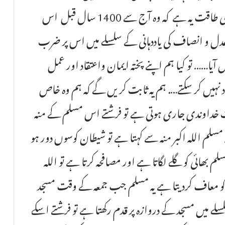
*خدارا اپنے آپ کو پہچانو…… اک مسلم کی طاقت یہ ہے کہ وہ آج سے 1400 سال قبل اس
ہ عدل و انصاف کی یاددہانی کے سلسلے میں اس پر ضرب
ا…… تو کیا ہم اپنے پختہ ایمان واعتقاد اور عمل
 نہیں کر سکتے…. ہم یہ ثابت کریں گے کہ ہم وہ خاص
خداوندی جاری ہوتی ہے تو فرشتے اس مسلم کے منہ
م اللہ اکبر منہ سے کہتا ہے تو شیطان کوسوں دور ہو
ھائی کو گلے لگاتا ہے اور مصافحہ کرتا ہے تو اللہ
ں کو معاف کردیتا ہے یہ مسلم جب جمعہ کے وقت مسجد
ے میں مسجد کے دروازہ پر قدم رکھتا ہے تو فرشتے اسکے