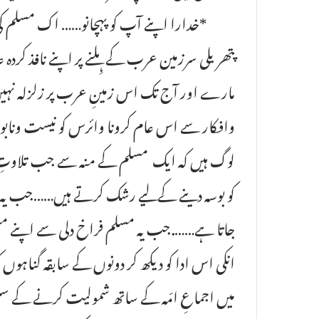
پتھریلی سرزمین عرب کے ہِلنے پر اپنے نافذ کرد
مارے اور آج تک اس زمینِ عرب پر زلزلہ نہیں آی
وافکار سے اس عام کرونا وائرس کو نیست ونابود
لوگ ہیں کہ ایک مسلم کے منہ سے جب تلاوتِ 
کو بوسہ دینے کےلیے رشک کرتے ہیں……جب یہ مسل
جاتا ہے…….جب یہ مسلم فراخ دلی سے اپنے مسلم ب
انکی اس ادا کو دیکھ کر دونوں کے سابقہ گناہو
میں اجماعِ امّہ کے ساتھ شمولیت کرنے کے سلسل