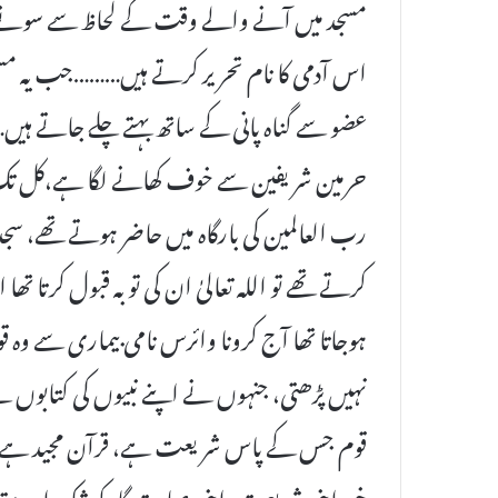
مسجد میں آنے والے وقت کے لحاظ سے سونے,
اس آدمی کا نام تحریر کرتے ہیں………جب یہ مس
عضو سے گناہ پانی کے ساتھ بہتے چلے جاتے ہیں
حرمین شریفین سے خوف کھانے لگا ہے،کل ت
رب العالمین کی بارگاہ میں حاضر ہوتے تھے، سج
کرتے تھے تو اللہ تعالیٰ ان کی توبہ قبول کرتا 
ہوجاتا تھا آج کرونا وائرس نامی بیماری سے وہ قوم
نہیں پڑھتی، جنہوں نے اپنے نبیوں کی کتابوں سے
قوم جس کے پاس شریعت ہے، قرآن مجید ہے، نبی
خود اپنی شریعت، اپنی عبادت گاہ کو شک اور م