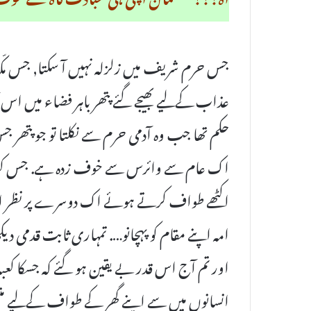
جس حرم شریف میں زلزلہ نہیں آ سکتا, جس مکّہ م
عذاب کےلیے بھیجے گئے پتھر باہر فضاء میں اس 
حکم تھا جب وہ آدمی حرم سے نکلتا تو جو پتھر جس
اک عام سے وائرس سے خوف زدہ ہے. جس کعبہ 
اکٹھے طواف کرتے ہوئے اک دوسرے پر نظر ا
امہ اپنے مقام کو پہچانو…. تمہاری ثابت قدمی د
اور تم آج اس قدر بے یقین ہو گئے کہ جسکا کع
انسانوں میں سے اپنے گھر کے طواف کےلیے منت