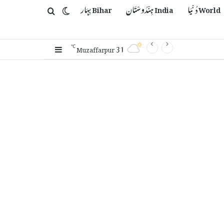
World دُنْیَا
India ہِنْدُوسْتَان
Bihar بِہَار
Switch skin
Search for
31
Sidebar
℃
Muzaffarpur