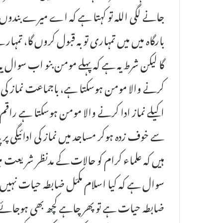
جانے لگی اللہ تو کہتا ہے کہ اے میرے بندوں می
بارگاہ میں میں تمہاری توبہ قبول کروں گا، تمہ
گا لیکن شرط یہ ہے کہ پہلے مومن بنو اب سوال یہ
کرنے والا مومن ہوسکتا ہے، باجماعت نماز کی اد
اکیلے نماز ادا کرنے والا مومن ہوسکتا ہے راقم
سے خوف زدہ ہوکر مساجد میں نماز کی ادائیگی پر پ
ہیں کہ علماء کرام کو حالات کے مدنظر شریعت میں
سوال ہے کہ کیا اسلام مکمّل ضابطہ حیات نہیں 
ضابطہ حیات ہے تو پھر چاہے کچھ بھی ہوجائے 