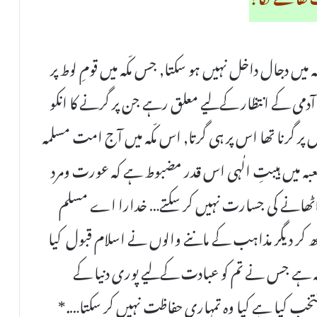
یں دجال داخل نہیں ہو سکتا, جس مکّہ میں قومِ لوط پر
آدمی کے انتظار کےلیے معلق رہے جن پر گرنے کا انکو
 پر گرنا تھا اس پر ہی گرتا, اس مکّہ میں آج امت مسلمہ
میں ہیبتِ الٰہی اس قدر مضبوط ہے کہ عورت ومرد
ٹھانے کی جسارت نہیں کر سکتے… خدارا اے مسلم
یکھ کر دیگر مذاہب کے ماننے والوں نے اسلام قبول کیا
بہ ہے جس نے تم کو عبادت کےلیے پوری دنیا کے
خب کیا ہے کیا وہ تمہاری حفاظت نہیں کر سکتا….*