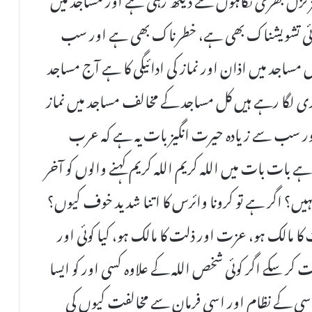
تو انتہائی تشویشناک بھی ہے، خطرناک بھی ہے اور سب
یں مساجد میں اذان اور نماز کی ادائیگی کا ہے آج مساجد
ابندی لگا رہے ہیں کل مساجد کے مخالف مساجد میں نماز
 اور سب سے زیادہ حیرت انگیز بات یہ ہے کہ عرب
ے بات بات میں اللہ کریم اللہ کریم کہنے والوں کو آخر
 نہیں؟ اگر ہے تو کرونا وائرس کا اتنا شدید خوف کیوں؟
 کا مالک ہو، عزت اور ذلت کا مالک ہو، کیا کوئی اور
کر سکے اگر کوئی شخص اللہ کے علاوہ کسی اور کو ایسا
 پھر اسی کے نظام اور اسی فرمان سے مخالفت کیوں کی