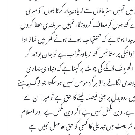
ں تمہیں ستر ماؤں سے زیادہ پیار کرتا ہوں آؤ میری
ارے گناہوں کو معاف کردونگا، تمہیں سربلندی عطا کروں
 پیدا ہوتا ہے کہ صحتیاب ہوتے ہوئے گھر میں نماز ادا
ائیگی پر ستائیس گنا زیادہ ثواب ہے تو جان بوجھ کر
 الحروف ڈنکے کی چوٹ پر کہتا ہے کہ دنیاوی بیماری
ابندی لگانے والا ہرگز مومن نہیں ہوسکتا جو لوگ یہ کہتے
 ردوبدل پر مبنی فیصلہ لینے کا حق ہے تو میرا ان سے
ہے، دین مکمّل نہیں ہے اگر دین مکمّل ہے اور اسلام
شریعت میں تبدیلی کا کسی کو حق حاصل نہیں ہے