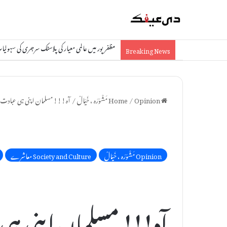
مظفرپور میں عالمی معیار کی پلاسٹک سرجری کی سہول
Breaking News
Home
Opinion مَشْوَرَہ ، خَیَالْ
/
/
آہ!!! مسلمان اپنی ہی عبادت 
Opinion مَشْوَرَہ ، خَیَالْ
Society and Culture معاشرے
آہ!!! مسلمان اپنی ہ