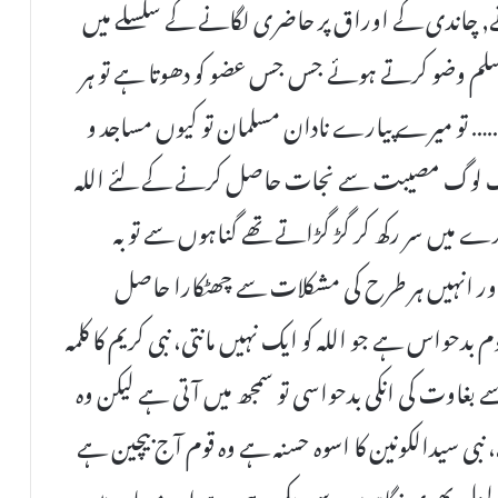
 چاندی کے اوراق پر حاضری لگانے کے سلسلے میں
لم وضو کرتے ہوئے جس جس عضو کو دھوتا ہے تو ہر
…… تو میرے پیارے نادان مسلمان تو کیوں مساجد و
ک لوگ مصیبت سے نجات حاصل کرنے کے لئے اللہ
دے میں سر رکھ کر گڑ گڑاتے تھے گناہوں سے توبہ
تھا اور انہیں ہر طرح کی مشکلات سے چھٹکارا حاصل
 بدحواس ہے جو اللہ کو ایک نہیں مانتی، نبی کریم کا کلمہ
 بغاوت کی انکی بدحواسی تو سمجھ میں آتی ہے لیکن وہ
 سیدالکونین کا اسوہ حسنہ ہے وہ قوم آج بیچین ہے
تزلزل بھری نگاہوں سے دیکھ رہی ہے اور مساجد میں