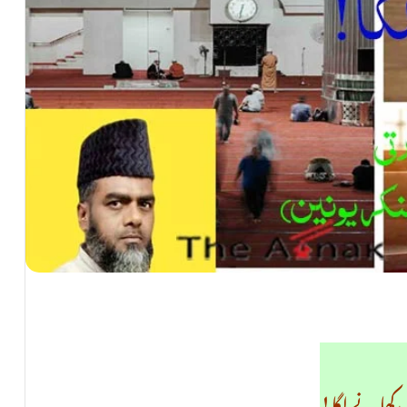
کھانے لگا!