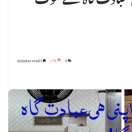
5 minutes read
179
0