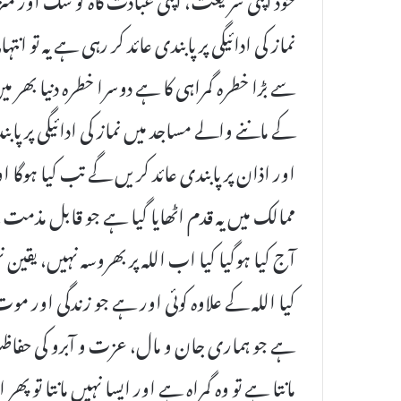
نماز کی ادائیگی پر پابندی عائد کر رہی ہے یہ 
سے بڑا خطرہ گمراہی کا ہے دوسرا خطرہ دنیا بھر م
کے ماننے والے مساجد میں نماز کی ادائیگی پر پ
اور اذان پر پابندی عائد کریں گے تب کیا ہوگا
ممالک میں یہ قدم اٹھایا گیا ہے جو قابل مذمت ہ
آج کیا ہوگیا کیا اب اللہ پر بھروسہ نہیں، یقین
کیا اللہ کے علاوہ کوئی اور ہے جو زندگی اور موت
ہے جو ہماری جان و مال، عزت و آبرو کی حفاظت 
مانتا ہے تو وہ گمراہ ہے اور ایسا نہیں مانتا تو