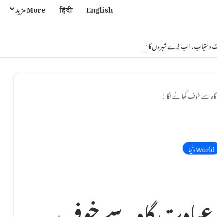
English
हिंदी
More مزید
یات دستیاب، اب بڑے شہروں کا سفر نہیں کرنا پڑے گا
گاہ سے خوف کھانے لگا!
World دُنْیَا
ی عبادت گاہ سے خوف