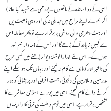
اسی کے دو اساتذہ کے ہاتھوں بےرحمی سے شہید کیا جانا)
اگر ہم نے اپنے مزاج میں تبدیلی نہ کی اور وہی ڈھیٹ پن
اور ہٹ دھرمی والی روش پر برقرار رہے تو پھر معاملہ اس
سے کہیں زیادہ آگے بڑھےگا اور اس کے ذمہ دار ہم خود
ہوں گے۔ اس لئے خدارا نوشتۂ دیوار پڑھنے میں کسی طرح
کی تاخیر اور کوتاہی سے کام نہ لیجئے اور جہاں تک ہو سکے اپنے
مدرسین و ملازمین کی دلجوئی، ہمت افزائی اور پریشانی کو دور
کرنے والے کام کیجئے، اسی میں پورے اسلامی معاشرے کا
تشخص برقرار ہے، اسی میں قوم و ملت کی ترقی کا راز پنہاں