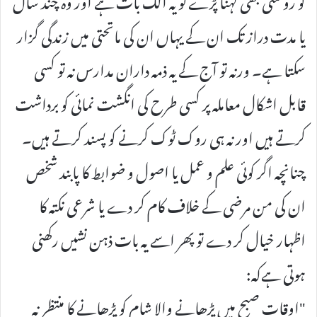
یا مدت دراز تک ان کے یہاں ان کی ماتحتی میں زندگی گزار
سکتا ہے۔ ورنہ تو آج کے یہ ذمہ داران مدارس نہ تو کسی
قابل اشکال معاملہ پر کسی طرح کی انگشت نمائی کو برداشت
کرتے ہیں اور نہ ہی روک ٹوک کرنے کو پسند کرتے ہیں۔
چنانچہ اگر کوئی علم و عمل یا اصول و ضوابط کا پابند شخص
ان کی من مرضی کے خلاف کام کر دے یا شرعی نکتہ کا
اظہار خیال کر دے تو پھر اسے یہ بات ذہن نشیں رکھنی
ہوتی ہےکہ:
"اوقات صبح میں پڑھانے والا شام کو پڑھانے کا منتظر نہ