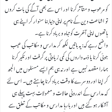
کو مرعوب و متآثر کرنا اور اس سے بھی آگے کی بات کروں
تو اشاعت دین کے نام پر اپنی دنیا بنا سنوار کر اپنے ہی
ہاتھوں اپنی آخرت کو تباہ و برباد کرنا ہے۔
واضح رہے کہ: یہ باتیں لکھ کر مدارس و مکاتب کی عیب
جوئی کرنا یا ذمہ داروں کی کمی زیادتی پر گرفت اور نکیر کرنا
ہمارا مقصد نہیں ہے اور نہ ہی ہم ایسے مسئلوں میں الجھ
کر اپنا اور دوسرے کا وقت برباد کرنا چاہتے ہیں۔ اس لئے
کہ مدارس کے اندرونی حالات و معمولات بہت پہلے ہی
آشکار ہو گئے ہیں اور بارہا مدارس و مکاتب کے تعلق سے