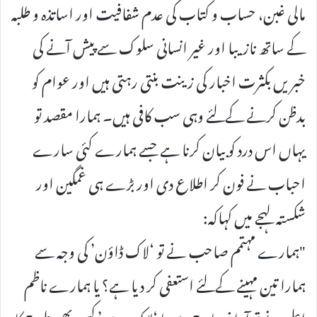
مالی غبن، حساب و کتاب کی عدم شفافیت اور اساتذہ و طلبہ
کے ساتھ نازیبا اور غیر انسانی سلوک سے پیش آنے کی
خبریں بکثرت اخبار کی زینت بنتی رہتی ہیں اور عوام کو
بدظن کرنے کےلئے وہی سب کافی ہیں۔ ہمارا مقصد تو
یہاں اس درد کو بیان کرنا ہے جسے ہمارے کئی سارے
احباب نے فون کر اطلاع دی اور بڑے ہی غمگین اور
شکستہ لہجے میں کہاکہ:
"ہمارے مہتمم صاحب نے تو ‘لاک ڈاؤن’ کی وجہ سے
ہمارا تین مہینے کےلئے استعفی کر دیا ہے؟ یا ہمارے ناظم
اعلی نے تو آواخر مارچ سے تا ‘لاک بندی’ کسی بھی طرح کا