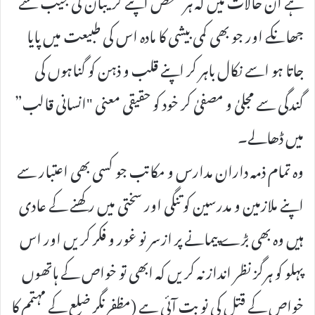
جھانکے اور جو بھی کمی بیشی کا مادہ اس کی طبیعت میں پایا
جاتا ہو اسے نکال باہر کر اپنے قلب و ذہن کو گناہوں کی
گندگی سے مجلیٰ و مصفیٰ کر خود کو حقیقی معنی "انسانی قالب”
میں ڈھالے۔
وہ تمام ذمہ داران مدارس و مکاتب جو کسی بھی اعتبار سے
اپنے ملازمین و مدرسین کو تنگی اور سختی میں رکھنے کے عادی
ہیں وہ بھی بڑے پیمانے پر ازسر نو غور و فکر کریں اور اس
پہلو کو ہرگز نظر انداز نہ کریں کہ ابھی تو خواص کے ہاتھوں
خواص کے قتل کی نوبت آئی ہے (مظفرنگر ضلع کے مہتمم کا