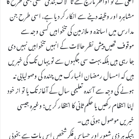
مشاہرہ اور وظیفہ دینے سے انکار کر دیا ہے، اسی طرح جن
مدارس میں اساتذہ و ملازمین کی تنخواہیں کسی وجہ سے
موقوف تھیں پیش نظر حالات کے انہیں تنخواہیں نہیں دی
جا رہی ہیں بلکہ بہت سی جگہوں سے تو یہاں تک کی خبریں
ہیں کہ امسال رمضان المبارک میں چندہ کی وصولیابی نہ
ہونے کی وجہ سے آئندہ تعلیمی سال کے آغاز تک یا تو از خود
اپنا انتظام رکھیں یا حکم ثانی کا انتظار کریں؛ وغیرہ جیسی
خبریں موصول ہوئی ہیں۔
جبکہ ہر ذی شعور اور حساس فکر شخص اس بات سے بخوبی