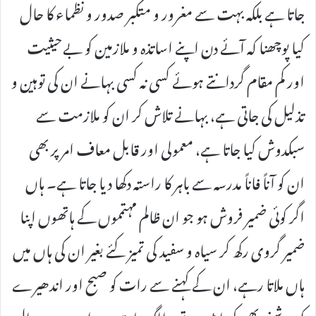
جاتا ہے بلکہ بہت سے مغرور و متکبر صدور و نظماء کا حال
کیا پوچھنا کہ آئے دن اپنے اساتذہ و ملازمین کو بےحیثیت
اور کم مقام گردانتے ہوئے کسی نہ کسی بہانے ان کی توہین و
تذلیل کی جاتی ہے، بہانے تلاش کر ان کو ملازمت سے
سبکدوش کیا جاتا ہے، معمولی اور قابل معاف امر پر بھی
ان کو آناً فاناً مدرسہ سے باہر کا راستہ دکھا دیا جاتا ہے۔ ہاں
اگر کوئی ضمیر فروش ہو جو ان ظالم مہتمموں کے ہاتھوں اپنا
ضمیر گروی رکھ کر سیاہ و سفید کی تمیز کئے بغیر ان کی ہاں میں
ہاں ملاتا رہے، ان کے کہنے سے رات کو صبح اور اندھیرے
کو روشنی بھی کہنا پڑے تو یہ الگ بات ہے اور وہ چند سال