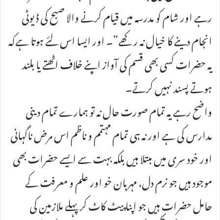
رہے اور شام کو مدرسہ میں قیام کرنے والا صبح کی ڈیوٹی
انجام دینے کا خیال نہ رکھے”۔ اور ایسا اس لئے ہوتا ہےکہ
یہ حضرات کسی بھی قسم کی آواز اپنے خلاف اٹھتے یا بلند
ہوتے پسند نہیں کرتے۔
واضح رہے یہ تمام صورت حال نہ تو ہمارے تمام دینی
مدارس کی ہے اور نہ ہی تمام مہتمم و ناظم اس مرض ناگہانی
اور خود سری میں مبتلا ہیں بلکہ بہت سے ایسے حضرات بھی
موجود ہیں جو نرم دل، مہربان خو اور علم و معرفت کے
حامل حضرات ہیں جو اپنا پیٹ کاٹ کر پہلے ملازمین کی