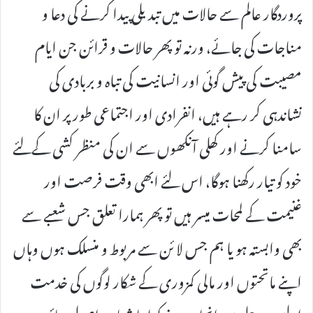
پروردگار عالم سے حالات میں تبدیلی پیدا کرنے کی دعا و
مناجات کی جائے، ورنہ تو پھر حالات و قرائن جن ایام
مصیبت کی پیش گوئی اور انسانیت کی تباہ و بربادی کی
نشاندہی کر رہے ہیں، انفرادی اور اجتماعی طور پر ان کا
سامنا کرنے اور کھلی آنکھوں سے ان کی منظر کشی کےلئے
خود کو تیار رکھنا ہوگا، اس لئے ابھی وقت فرصت اور
غنیمت کے لمحات میسر ہیں تو پھر ہمارا تعلق جس شعبے سے
بھی وابستہ ہو یا ہم جس لا ئن سے مربوط و منسلک ہوں وہاں
اپنے ماتحتوں اور مالی کمزوری کے شکار لوگوں کی خدمت
اولین مرحلے میں انجام دینے کو اپنا شعار و اصول بنائیں۔