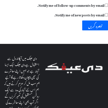
Notify me of follow-up comments by email.
Notify me of new posts by email.
دی عینک میں آپکا تہ دل سے
استقبال ہے دی عینک ایک ایسا
آئینہ ہے جو ہمیں اپنے معاشرے
کی سچی پہچان دکھاتا رہے گا آئیے
ہم سب مل کر عزم کرتے ہیں کہ
ہم اس نئے آئینہ کی مدد سے ایک
روشن مستقبل کی تعمیر کریں گے
اگر آپ بھی اپنے معاشرے کی
جھلکیاں دکھانا چاہتے ہیں توہمیں