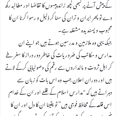
کے پیش آنے پر کبھی کچھ زائد پیسوں کا تقاضا اور مطالبہ رکھ
دے تو پھر ایران و تران کی سنا کر ذلیل و رسوا کرنا ان کا
محبوب و پسندیدہ مشغلہ ہے۔
جبکہ یہی وہ ملازمین و مدرسین ہوتے ہیں جو اپنے ان
مدارس و مکاتب کی ضروریات کی خاطر دور دراز کا سفر طے
کر اہل ثروت و مالداروں سے رقم کی وصولیابی کرکے لاتے
ہیں اور دوران اعلان جب وہ اس بات کو زبان سے
دہراتے ہیں کہ "مدارس اسلام کے قلعے اور ان کے خدام
اس قلعہ کے محافظ فوجی ہیں” تو یقینا ان کا دل اور ان کا
ضمیر اس دعوی کی تردید پر ان کو آمادہ کرتے ہوں گے اور