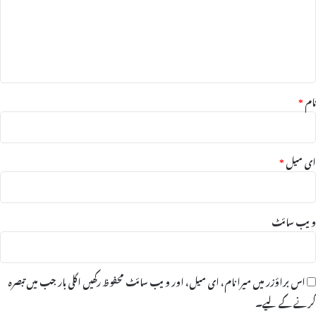
ر
ے
ہ
ا
م
*
د
ا
نام
*
د
ک
ا
ای میل
*
د
ن
:
ویب‌ سائٹ
اس براؤزر میں میرا نام، ای میل، اور ویب سائٹ محفوظ رکھیں اگلی بار جب میں تبصرہ
کرنے کےلیے۔