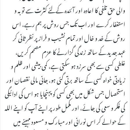
والی حق تلفی کا اعادہ اور آئندہ کےلئے کثرت سے توبہ و
استغفار کرے اور اب تک جس روش پر ہم رہے، اس
روش کے خد و خال اور تمام نشیب و فراز پر نظر ثانی کر
عہد جدید کے ساتھ زندگی گزارنے کا عزم مصمم کریں،
غلطی کسی سے بھی سرزد ہو سکتی ہے، کمی بیشی اور ظلم و
زیادتی خواہ کسی کے ساتھ برتی گئی ہو، جانی مالی نقصان اور
استحصال جس شکل میں بھی کسی کو پہنچایا ہو اس کی ادائیگی
کی فکر و سعی کی جائے، اور مکمل طور پر اپنے آپ کو اپنے اللہ
کے حوالے کر اس نورانی اور مبارک و مسعود مہینے میں