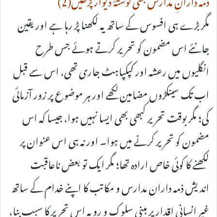
مگر بڑے ہی افسوس کے ساتھ یہ لکھنا پڑ رہا ہے اور یقین
جانئے اس مضمون کو تحریر کرتے ہوئے جس طرح
انگلیوں میں رعشہ اور کپکپاہٹ جاری تھی، اس سے قبل
اب تک سینکڑوں مضامین لکھے اور ہر موضوع پر زور آزمائی
کی؛ مگر بوقت تحریر کبھی بھی ایسا نہیں ہوا، جیسا کہ اس
مضمون کو تحریر کرنے میں ہوا۔ اور نہ ہی اس عنوان پر
لکھنے کا کوئی خاص ارادہ تھا؛ مگر ایک تو بعض ناعاقبت
اندیش ذمہ داران مدارس و مکاتب کا اپنے خدام کے ساتھ
غیر انسانی اقدار پر مبنی سلوک و رویہ اس تحریر کا سبب بنا،