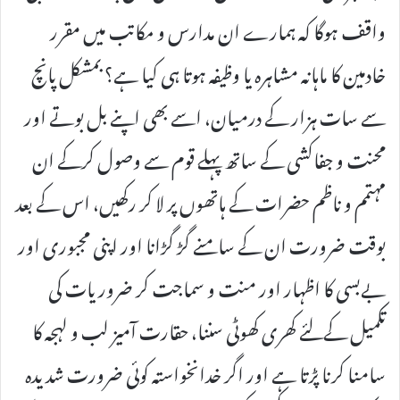
واقف ہوگا کہ ہمارے ان مدارس و مکاتب میں مقرر
خادمین کا ماہانہ مشاہرہ یا وظیفہ ہوتا ہی کیا ہے؟ بمشکل پانچ
سے سات ہزار کے درمیان، اسے بھی اپنے بل بوتے اور
محنت و جفاکشی کے ساتھ پہلے قوم سے وصول کرکے ان
مہتمم و ناظم حضرات کے ہاتھوں پر لا کر رکھیں، اس کے بعد
بوقت ضرورت ان کے سامنے گڑ گڑانا اور اپنی مجبوری اور
بےبسی کا اظہار اور منت و سماجت کر ضروریات کی
تکمیل کےلئے کھری کھوٹی سننا، حقارت آمیز لب و لہجہ کا
سامنا کرنا پڑتا ہے اور اگر خدانخواستہ کوئی ضرورت شدیدہ