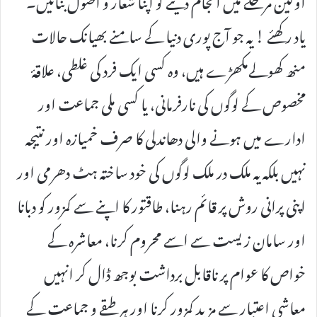
یاد رکھئے ! یہ جو آج پوری دنیا کے سامنے بھیانک حالات
منھ کھولےمکھڑے ہیں، وہ کسی ایک فرد کی غلطی، علاقۂ
مخصوص کے لوگوں کی نارفرمانی، یا کسی ملی جماعت اور
ادارے میں ہونے والی دھاندلی کا صرف خمیازہ اور نتیجہ
نہیں بلکہ یہ ملک در ملک لوگوں کی خود ساختہ ہٹ دھرمی اور
اپنی پرانی روش پر قائم رہنا، طاقتور کا اپنے سے کمزور کو دبانا
اور سامان زیست سے اسے محروم کرنا، معاشرہ کے
خواص کا عوام پر ناقابل برداشت بوجھ ڈال کر انہیں
معاشی اعتبار سے مزید کمزور کرنا اور ہر طبقے و جماعت کے