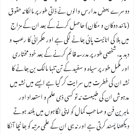
دوسرے بعض مدارس والوں نے ذاتی طور پر مالکانہ حقوق
(مانند دوکان و مکان) حاصل کرنے کے بعد ان کے مزاج
میں بلا کی انانیت پائی جانے لگی ہے اور حکمرانی کا رعب و
دبدبہ، شخصی طور پر مدرسہ قائم کرنے کے بعد خود مختاری
اور مکمل طور پر سیاہ و سفید کے تن تنہا مالک بن جانے کا
نشہ ان کی فطرت میں سرایت کر گیا ہے ایسے میں نشہ میں
مدہوش ان کی طبیعت نہ تو کسی ذی علم و استعداد اور
ماہرین فن و صاحب کمال کو اپنی نگاہوں میں بلند ہوتے
دیکھنا پسند کرتی ہے اور نہ ہی ان کے علمی مرتبہ کو جانچا آنکا