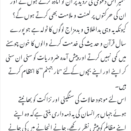
ان کی حرکتوں پر لعنت و ملامت بھی کرتے ہوں گے؟
کیونکہ یہ وہی بداخلاق و بدمزاج لوگوں کا ٹولہ ہے جو پورے
سال قرآن و حدیث کی خدمت کرنے والوں کا خون چوسنے
میں کمی نہیں کرتے اور پیش آمدہ ضروریات کو سنی ان سنی
کر اپنے اور اپنے بچوں کےلئے "نار جہنم” کا انتظام کرتے
ہیں۔
اس لئے موجود حالات کی سنگینی اور نزاکت کو بھانپتے
ہوئے جہاں ہر انسان کی یہ ذمہ داری بنتی ہےکہ وہ اپنے
اپنے مظالم کو پیش نظر رکھے، جانے انجانے میں کی جانے