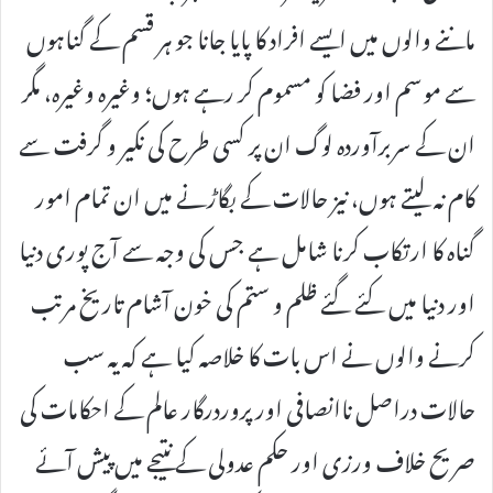
ماننے والوں میں ایسے افراد کا پایا جانا جو ہر قسم کے گناہوں
سے موسم اور فضا کو مسموم کر رہے ہوں؛ وغیرہ وغیرہ، مگر
ان کے سربرآوردہ لوگ ان پر کسی طرح کی نکیر و گرفت سے
کام نہ لیتے ہوں، نیز حالات کے بگاڑنے میں ان تمام امور
گناہ کا ارتکاب کرنا شامل ہے جس کی وجہ سے آج پوری دنیا
اور دنیا میں کئے گئے ظلم و ستم کی خون آشام تاریخ مرتب
کرنے والوں نے اس بات کا خلاصہ کیا ہے کہ یہ سب
حالات دراصل ناانصافی اور پروردرگار عالم کے احکامات کی
صریح خلاف ورزی اور حکم عدولی کے نتیجے میں پیش آئے