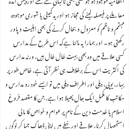
معاملے پر فیصلہ لینے کی مجاز ہو اور یہ کمیٹی یا شوری موجودہ
مہتمم و ناظم کو معزول و بحال کرنے کی بھی اہلیت و پاور
رکھتی ہو۔ اور ہمارا یہ ماننا ہےکہ اس طرح کے مدارس
کسی علاقے میں وہ بھی بہت خال خال ہیں، ورنہ مدارس
کی اکثریت اس کے برخلاف ہی نظر آتی ہے، خاص طور پر
بہار، یوپی، دہلی اور اطراف دہلی میں تو ایسے خود رو مدارس و
مکاتب کا مکمل ایک جال پھیلا ہوا ہے، جن کا مقصد فروغ
اسلام یا خدمت دین کے نام پر عوام و خواص کا مالی
استحصال کرنا، علاقے اور خطے میں اپنی ڈھاک جما کر لوگوں