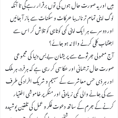
ہیں اور یہ صورت حال جوں کی توں برقرار رہےگی تا آنکہ
لوگ اپنی تمام تر نازیبا حرکات و سکنات سے باز آ جائیں
اور دوسرے ہر ایک اپنی کمی کوتاہی کو تلاش کر اس سے
اجتناب کلی کرنے والا نہ ہو جائے؟
آج معمولی جرثومے سے پریشان بےبس دنیا کی مجموعی
صورت حال ترجمانی اور عکاسی کر رہی ہے کہ ہرفرد، ہر ملک
اور ہر ذی حس معاشرے کے سہیم و شریک افراد کی طرف
سے کی جانے والی کمی زیادتی اور منکر پر خاموشی اختیار
کرنے کے جرم کے ساتھ دعوت فکر و عمل کی تلقین پوشیدہ
ہے ان حالات میں کہ ہر شخص اپنے گریبان کی جیب سے