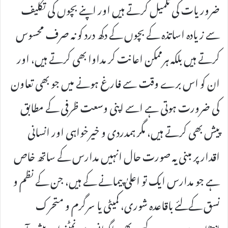
ضروریات کی تکمیل کرتے ہیں اور اپنے بچوں کی تکلیف
سے زیادہ اساتذہ کے بچوں کے دکھ درد کو نہ صرف محسوس
کرتے ہیں بلکہ ہرممکن اعانت کر مداوا بھی کرتے ہیں، اور
ان کو اس برے وقت سے فارغ ہونے میں جو بھی تعاون
کی ضرورت ہوتی ہے اسے اپنی وسعت ظرفی کے مطابق
پیش بھی کرتے ہیں، مگر ہمدردی و خیرخواہی اور انسانی
اقدار پر مبنی یہ صورت حال انہیں مدارس کے ساتھ خاص
ہے جو مدارس ایک تو اعلیٰ پیمانے کے ہیں، جن کے نظم و
نسق کےلئے باقاعدہ شوری، کمیٹی یا سرگرم و متحرک
انتظامیہ موجود ہو جو کسی بھی ناگہانی سے نمٹنے اور پیش آمدہ