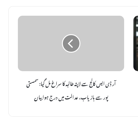
آ
ر
ڈ
ی
ا
ی
س
ک
آر ڈی ایس کالج سے لاپتہ طالبہ کا سراغ مل گیا: سمستی
ا
ل
پور سے بازیاب، عدالت میں درج ہوا بیان
ج
س
ے
ل
ا