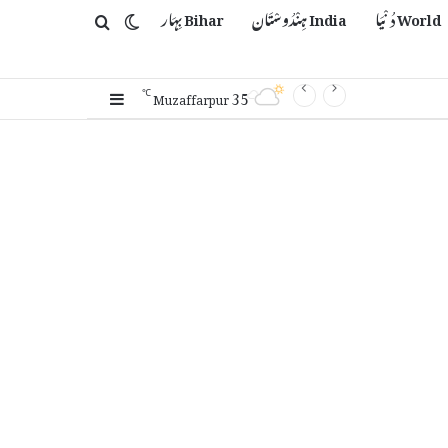
World دُنْیَا
India ہِنْدُوسْتَان
Bihar بِہَار
Switch skin
Search for
35
Sidebar
℃
Muzaffarpur