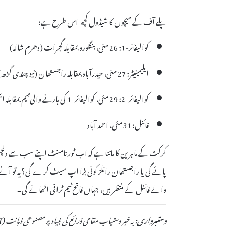
پلے آف کے میچوں کا شیڈول کچھ اس طرح ہے:
کوالیفائر-1: 26 مئی، بنگلورو بمقابلہ گجرات (دھرم شالہ)
ایلیمینیٹر: 27 مئی، حیدرآباد بمقابلہ راجستھان (نیو چندی گڑھ)
کوالیفائر-2: 29 مئی، کوالیفائر-1 کی ہارنے والی ٹیم بمقابلہ ایلیمینیٹر کی فاتح (نیو چندی گڑھ)
فائنل: 31 مئی، احمد آباد
کرکٹ کے ماہرین کا ماننا ہے کہ اب ٹورنامنٹ اپنے سب سے دلچسپ م
والے فائنل کے منتظر ہیں، جہاں فاتح ٹیم ٹرافی اٹھائے گی۔
دستبرداری: