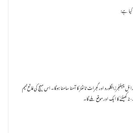
کیا ہے:
و ہونے والے کوالیفائر-1 پر ہیں، جہاں رائل چیلنجرز بنگلورو اور گجرات ٹائٹنز کا آمنا سامنا ہوگا۔ اس میچ کی فاتح ٹیم
ا۔