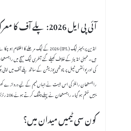
آئی پی ایل 2026: پلے آف کا معرکہ اب تیار
انڈین پریمیئر لیگ (IPL) 2026 کے لیگ مرح
کی اور پوائنٹس ٹیبل پر چوتھی پوزیشن کے ساتھ پلے آف میں اپنی جگہ
راجستھان رائلز کی اس جیت نے جہاں ٹیم کے لیے دروازے کھول دی
یہیں ختم ہو گیا۔ راجستھان نے پہلے بیٹنگ کرتے ہوئے 206 رنز کا ہدف دیا تھا، جس کے تعاقب میں ممبئی کی ٹیم ناکام رہی۔
کون سی ٹیمیں میدان میں؟