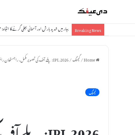
بہار میں شدید بارش اور آسمانی بجلی گرنے کا انتباہ: مظفرپور سم
Breaking News
Home
/
گیمنگ
/
IPL 2026: پلے آف کی تصویر مکمل، راجستھان رائلز نے آخری ٹکٹ کٹا کر پنجاب اور کولکتہ کو باہر کر دیا
گیمنگ
IPL 2026: پلے