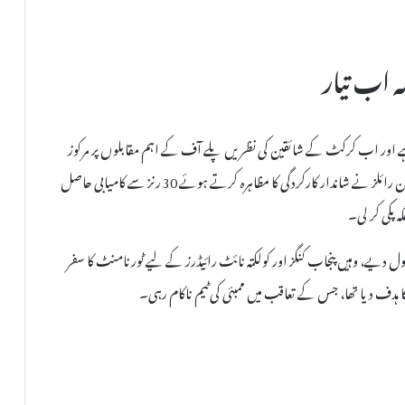
لے کا اختتام ہو چکا ہے اور اب کرکٹ کے شائقین کی نظریں پلے آف کے اہم مقابلوں پر مرکوز
ہیں۔ ممبئی انڈینز کے خلاف کھیلے گئے آخری لیگ میچ میں راجستھان رائلز نے شاندار کارکردگی کا مظاہرہ کرتے ہوئے 30 رنز سے کامیابی حاصل
 پکی کر لی۔
ے، وہیں پنجاب کنگز اور کولکتہ نائٹ رائیڈرز کے لیے ٹورنامنٹ کا سفر