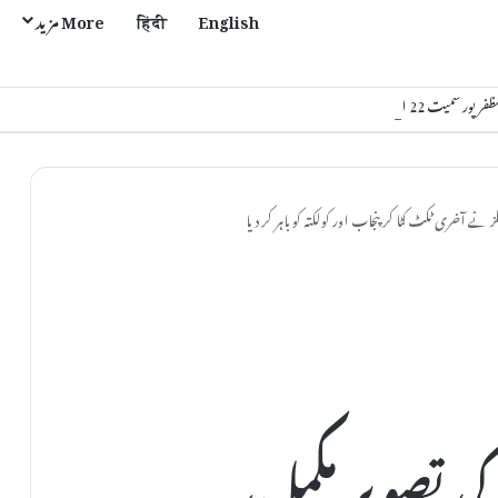
English
हिंदी
More مزید
یت 22 اضلاع متاثر
 آف کی تصویر مکمل،