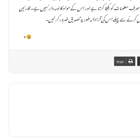
صحت یا اصلیت کی کوئی ضمانت نہیں دی جا سکتی۔ TheAinak صرف معلومات کو یکجا کرتا ہے اور اس کے مواد کا ذمہ دار نہیں ہے۔ قارئین
 کرنے سے پہلے اس کی آزادانہ طور پر تصدیق ضرور کر لیں۔
+
Print