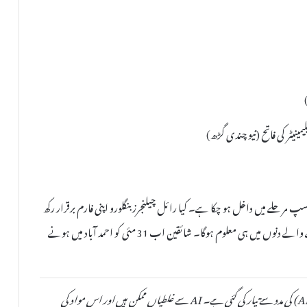
رحلے میں داخل ہو چکا ہے۔ کیا رائل چیلنجرز بنگلورو اپنی فارم برقرار رکھ
پائے گی یا راجستھان رائلز کوئی بڑا اپ سیٹ کرے گی؟ یہ تو آنے والے دنوں میں ہی معلوم ہوگا۔ شائقین اب 31 مئی کو احمد آباد میں ہونے
یہ خبر دستیاب مقامی ذرائع کی بنیاد پر مصنوعی ذہانت (AI) کی مدد سے تیار کی گئی ہے۔ AI سے غلطیاں ممکن ہیں اور اس مواد کی