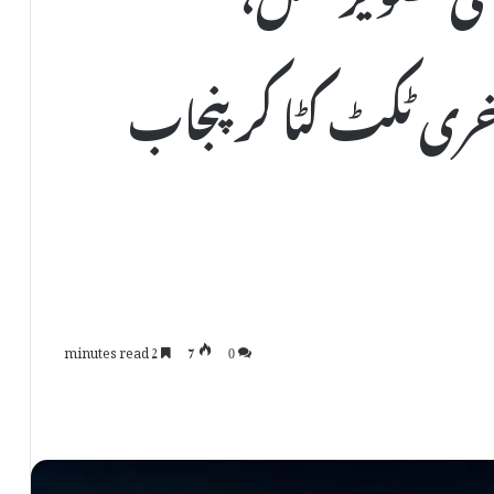
ری ٹکٹ کٹا کر پنجاب
2 minutes read
7
0