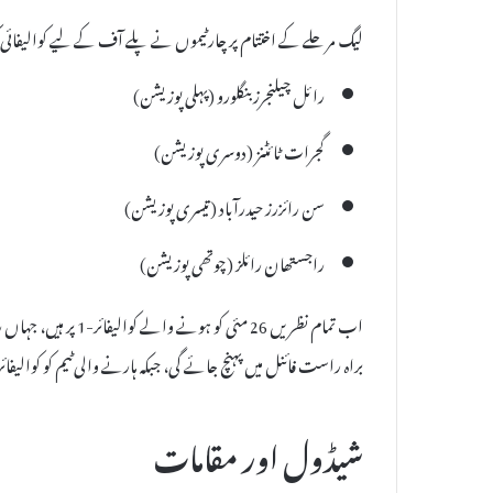
لیگ مرحلے کے اختتام پر چار ٹیموں نے پلے آف کے لیے کوالیفائی 
رائل چیلنجرز بنگلورو (پہلی پوزیشن)
گجرات ٹائٹنز (دوسری پوزیشن)
سن رائزرز حیدرآباد (تیسری پوزیشن)
راجستھان رائلز (چوتھی پوزیشن)
اب تمام نظریں 26 مئی ک
براہ راست فائنل میں پہنچ جائے گی، جبکہ ہارنے والی ٹیم کو کوالیفائر-2 کھیلنے کا ایک اور موقع ملے گ
شیڈول اور مقامات