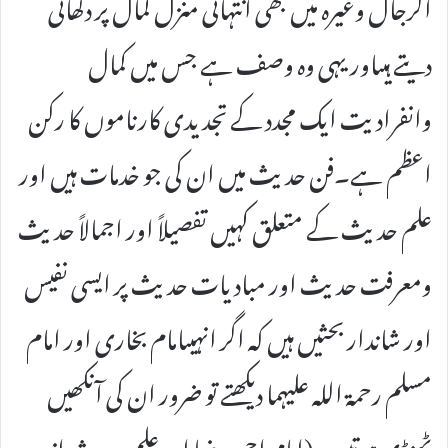
الرجال وغیرہ میں بھی انتہائی منزل کمال پر دکھائی
دیتے ہیںاور یہی وہ وصف ہے جس میں کمال
وانفرادیت ایک مجدد کے تجدیدی کارناموں کا رکن
اعظم ہے۔فن حدیث میں ان کی جو خدمات ہیں اور
علم حدیث کے متعلق کہیں تفصیلاً اور اجمالاً حدیث
ومعرفت حدیث اور مبادیات حدیث پر ایسی نفیس
اور شاندار بحثیں ہیں کہ اگر انہیںامام بخاری اور امام
مسلم رحمۃ اللہ علیہما دیکھتے تو ضرور ان کی آنکھیں
ٹھنڈی ہوتیں۔(امام احمد رضا اور علم حدیث از