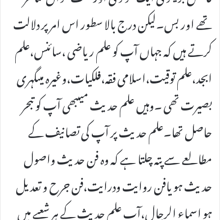
تھے اور بس۔لیکن درج بالا سطور اس امر پر دلالت
کرتے ہیں کہ جہاں آپ کو علم ریاضی ،سائنس،علم
ابجد،علم توقیت،اسلامی فقہ،فلکیات،وغیرہ میںگہری
بصیرت تھی ۔وہیں علم حدیث میںبھی آپ کو تبحر
حاصل تھا۔علم حدیث پر آپ کی تصانیف کے
مطالعے سے پتہ چلتا ہے کہ وہ فن حدیث واصول
حدیث ہو یافن روایت ودرایت،فن جرح و تعدیل
ہو اسماء الرجال،آپ علم حدیث کے ہر شعبے میں