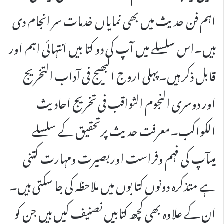
اہم فن حدیث میں بھی نمایاں خدمات سر انجام دی
ہیں۔اس سلسلے میں آپ کی دو کتا بیں انتہائی اہم اور
قابل ذکر ہیں۔پہلی اروج البھیج فی آداب التخریج
اور دوسری النجوم الثواقب فی تخریج احادیث
الکواکب۔معرفت حدیث پرتحقیق کے سلسلے
میںآپ کی فہم وفراست اوربصیرت ومہارت کتنی
ہے متذکرہ دونوں کتا بوں میں ملاحظہ کی جا سکتی ہیں۔
ان کے علاوہ بھی کچھ کتابیں نصنیف کیں ہیں جن کو