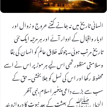
انسانی تاریخ میں نہ جانے کتنے عروج و زوال اور
ادبار واقبال کے ادوار آئے اور ہر مرتبہ ایک نئی
تاریخ مرتب ہوئی۔چونکہ خلاق عالم کو انسان کی بقا
وسلامتی منظور تھی اس لیے ہر موڑ پر اس نے اسے
محفوظ رکھا اور اس کی نسل کو جلا بخشی۔حق کے
سب سے بڑے داعی پیغمبر اسلام،نبی آخر
الزماںﷺکے بعثت کے بعد نبوت کا دروازہ بند