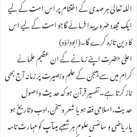
اللہ تعالیٰ ہر صدی کے اختتام پر اس امت کے لیے
ایک مجدد ضرور پیدا فرمائے گاجو امت کے لیے اس
کا دین تازہ کرے گا۔(ابوداؤد)
اعلیٰ حضرت اپنے زمانے کے ان عظیم علمائے
کرام میں سے ہیںجن کے علم وبصیرت پر زمانہ آج بھی
ناز کرتا ہے۔تفسیر قرآن ہو کہ حدیث واصول
حدیث،اسلامی فقہ ہو یا شعر وسخن،ادب وتاریخ ہو
یاریاضی و سائنسی علوم ہر شعبے میںآپ کو مہارت تامہ