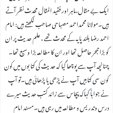
ایک بے مثال،ماہر اور فقید المثال محدث نظر آتے
ہیں۔مولانا محمداحمد مصباحی صاحب لکھتے ہیں: امام
احمد رضا بلند پایہ کے محدث تھے ، علم حدیث پر ان
کو بڑا تبحر حاصل تھا اور ان کا مطالعہ بڑا وسیع تھا۔
چنانچہ آپ سے پوچھا گیا کہ حدیث کی کتا بوں میں کون
کون سی کتابیں آپ نے پڑھی یا پڑھائی ہیں۔تو آپ
نے جواباً کہاکہ پچاس سے زائد کتب حدیث میرے
درس وتدریس و مطالعہ میں رہی ہیں۔مسند امام