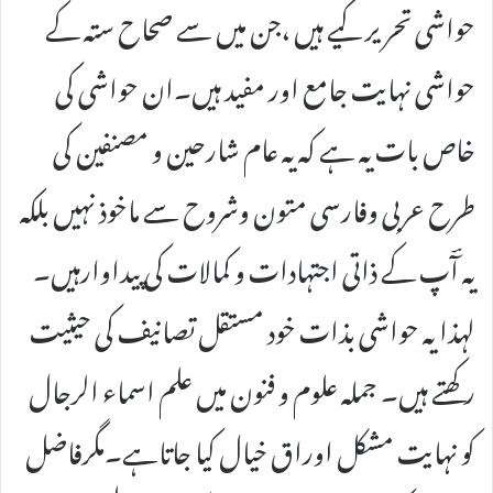
حواشی تحریر کیے ہیں ،جن میں سے صحاح ستہ کے
حواشی نہایت جامع اور مفید ہیں۔ان حواشی کی
خاص بات یہ ہے کہ یہ عام شارحین و مصنفین کی
طرح عربی وفارسی متون وشروح سے ماخوذ نہیں بلکہ
یہ آؔپ کے ذاتی اجتہادات و کمالات کی پیداوارہیں۔
لہذا یہ حواشی بذات خود مستقل تصانیف کی حیثیت
رکھتے ہیں۔ جملہ علوم و فنون میں علم اسماء الرجال
کو نہایت مشکل اوراق خیال کیا جاتاہے۔مگرفاضل