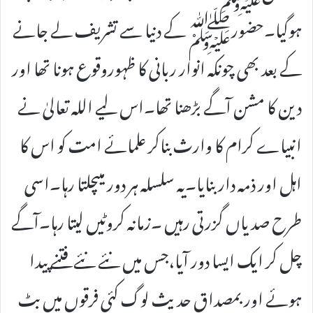
ہوگیا۔حضورﷺ کے دنیا سے تشریف لے جانے
کے بعد بھی چونکہ انوار ربانی کا ظہوروقوع ہونا تھا اور
دین کا مشن آگے بڑھنا تھا۔اس لیے اللہ تعالیٰ نے
انبیاے کرام کا وارث بناکر علمائے امت کو اس کا
اہل اور ذمہ دار بنایا۔یہ سلسلہ ہر دور میںچلتا رہا۔اسی
طرح صدیاں گزرتی رہیں ۔زمانہ کروٹیں لیتا رہا۔آگے
چل کر ایک ایسا دور آیا،جس میں نئے نئے فتنے پیدا
ہوئے اور بمصداق حدیث لوگ کئی فرقوں میں بٹ