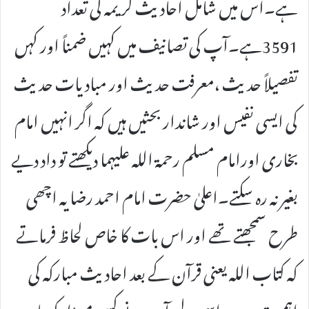
ہے۔اس میں شامل احادیث کریمہ کی تعداد
3591ہے۔آپ کی تصانیف میں کہیں ضمناً اور کہں
تفصیلاً حدیث ،معرفت حدیث اور مبادیات حدیث
کی ایسی نفیس اور شاندار بحثیں ہیں کہ اگر انہیں امام
بخاری اورامام مسلم رحمۃ اللہ علیہما دیکھتے تو داد دیے
بغیر نہ رہ سکتے۔اعلیٰ حضرت امام احمد رضا یہ اچھی
طرح سمجھتے تھے اور اس بات کا خاص لحاظ فرماتے
کہ کتاب اللہ یعنی قرآن کے بعد احادیث مبارکہ کی
اہمیت ہے۔اسی لیے آپ نے کسی مسئلہ کو بیان