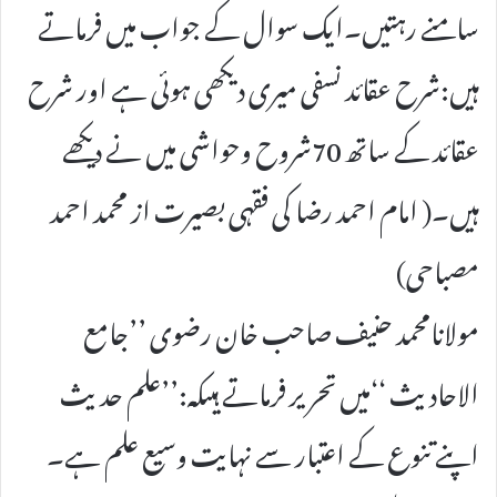
سامنے رہتیں۔ایک سوال کے جواب میں فرماتے
ہیں:شرح عقائد نسفی میری دیکھی ہوئی ہے اور شرح
عقائد کے ساتھ 70شروح وحواشی میں نے دیکھے
ہیں۔( امام احمد رضا کی فقہی بصیرت از محمد احمد
مصباحی)
مولانامحمد حنیف صاحب خان رضوی ’’جامع
الاحادیث ‘‘میں تحریر فرماتے ہیںکہ:’’علم حدیث
اپنے تنوع کے اعتبار سے نہایت وسیع علم ہے۔