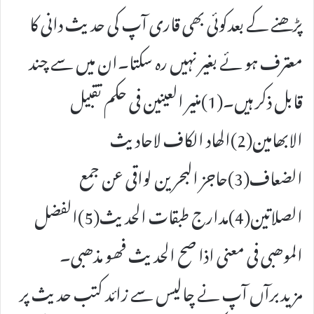
پڑھنے کے بعدکوئی بھی قاری آپ کی حدیث دانی کا
معترف ہو ئے بغیر نہیں رہ سکتا۔ان میں سے چند
قابل ذکر ہیں۔(1)منیر العینین فی حکم تقبیل
الابھامین(2)الھاد الکاف لاحادیث
الضعاف(3)حاجز البحرین لواقی عن جمع
الصلاتین(4)مدارج طبقات الحدیث(5)الفضل
الموھبی فی معنی اذا صح الحدیث فھو مذھبی۔
مزیدبرآں آپ نے چالیس سے زائد کتب حدیث پر