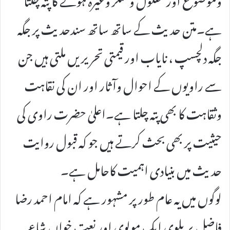
ہے۔متن حدیث کے ساتھ ساتھ سندحدیث پر جگہ
جگہ دلچسپ ، نایاب اور قیمتی تحریریں ملتی ہیں جن
سے راویوں کے احوال وآثار اور ان کی نقاہت
وثقاہت کا بھی پتہ چلتا ہے۔اعلیٰ حضرت راوی کی
حیثیت پر بھی بحث کرتے ہیں جو کہ قبول روایت
حدیث میں بنیادی اہمیت کاحامل ہے۔
لوگوں میں یہ عام طور پر مشہور ہے کہ امام احمد رضا
فاضل بریلوی ایک مولوی اور نعت خواں شاعر