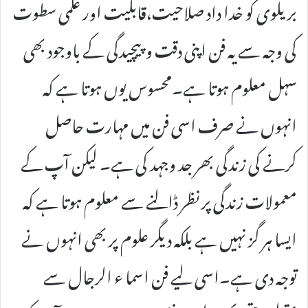
بریلوی کو خدا داد صلاحیت،قابلیت اور علمی سطوت
کی وجہ سے یہ فن اپنی دقت وپیچیدگی کے باوجود بھی
سہل معلوم ہوتا ہے۔محسوس یوں ہوتا ہے کہ
انہوں نے صرف اسی فن میں مہارت حاصل
کرنے کی زندگی بھر جد وجہد کی ہے۔ لیکن آپ کے
معمولات زندگی پر نظر ڈالنے سے معلوم ہوتا ہے کہ
ایسا ہر گز نہیں ہے بلکہ دیگر علوم پر بھی انہوں نے
توجہ دی ہے۔اسی لیے فن اسما ء الرجال سے