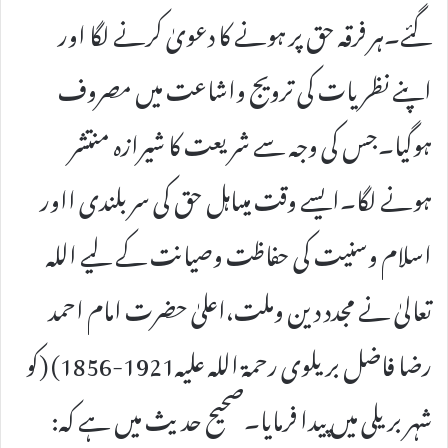
گئے۔ہر فرقہ حق پر ہونے کا دعویٰ کرنے لگا اور
اپنے نظریات کی ترویج واشاعت میں مصروف
ہوگیا۔جس کی وجہ سے شریعت کا شیرازہ منتشر
ہونے لگا۔ایسے وقت میںاہل حق کی سر بلندی ااور
اسلام وسنیت کی حفاظت وصیانت کے لیے اللہ
تعالیٰ نے مجدد دین وملت،اعلیٰ حضرت امام احمد
رضا فاضل بریلوی رحمۃ اللہ علیہ1921-1856) (کو
شہر بریلی میں پیدا فرمایا۔صحیح حدیث میں ہے کہ: