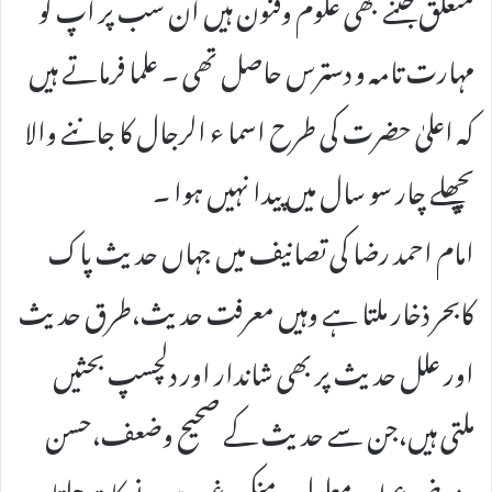
متعلق جتنے بھی علوم وفنون ہیں ان سب پر آپ کو
مہارت تامہ و دسترس حاصل تھی ۔ علما فرماتے ہیں
کہ اعلیٰ حضرت کی طرح اسما ء الرجال کا جاننے والا
پچھلے چار سو سال میں پیدا نہیں ہوا ۔
امام احمد رضا کی تصانیف میں جہاں حدیث پاک
کابحر ذخار ملتا ہے وہیں معرفت حدیث،طرق حدیث
اور علل حدیث پر بھی شاندار اور دلچسپ بحثیں
ملتی ہیں،جن سے حدیث کے صحیح وضعف،حسن
وموضوع اور معلول ومنکر وغیرہ ہونے کا پتہ چلتا