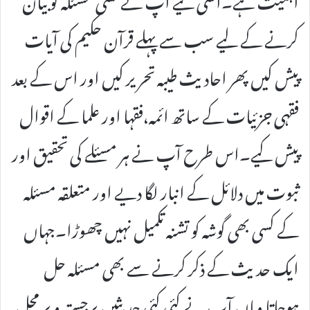
کرنے کے لیے سب سے پہلے قرآن حکیم کی آیات
پیش کیں پھر احادیث طیبہ تحریر کیں اور اس کے بعد
فقہی جزئیات کے ساتھ ائمہ،فقہا اور علما کے اقوال
پیش کیے۔اس طرح آپ نے ہر مسئلے کی تحقیق اور
ثبوت میں دلائل کے انبار لگا دیے اور متعلقہ مسئلہ
کے کسی بھی گوشہ کو تشنہ تکمیل نہیں چھوڑا۔جہاں
ایک حدیث کے ذکر کرنے سے بھی مسئلہ حل
ہوجاتا وہاں آپ نے کئی کئی حدیثیں برجستہ و بر محل