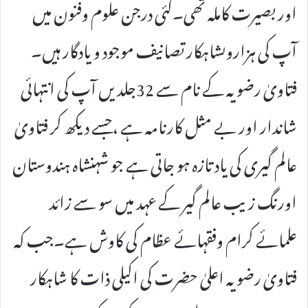
اور بصیرت کاملہ تھی۔کئی درجن علوم وفنون میں
آپ کی ہزاروںشاہکار تصانیف موجود و یادگار ہیں۔
فتاویٰ رضویہ کے نام سے 32جلدیں آپ کی انتہائی
شاندار اور بے مثل کارنامہ ہے ،جسے دیکھ کر فتاویٰ
عالم گیری کی یاد تازہ ہو جاتی ہے جو شہنشاہ ہندوستان
اورنگ زیب عالم گیر کے عہد میں سو سے زائد
علمائے کرام وفقہائے عظام کی کاوش ہے۔جب کہ
فتاویٰ رضویہ اعلیٰ حضرت کی اکیلی ذات کا شاہکار