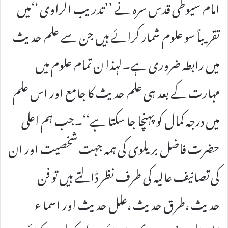
امام سیوطی قدس سرہ نے ’’تدریب الراوی ‘‘میں
تقریباً سو علوم شمار کرائے ہیں جن سے علم حدیث
میں رابطہ ضروری ہے۔لہذا ن تمام علوم میں
مہارت کے بعد ہی علم حدیث کا جامع اور اس علم
میں درجہ کمال کو پہنچا جا سکتا ہے‘‘۔جب ہم اعلیٰ
حضرت فاضل بریلوی کی ہمہ جہت شخصیت اور ان
کی تصانیف عالیہ کی طرف نظر ڈالتے ہیں تو فن
حدیث ،طرق حدیث ،علل حدیث اور اسما ء