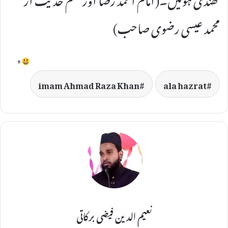
محمد عیسی رضوی صاحب)
+
imam Ahmad Raza Khan
ala hazrat
نعیم الدین فیضی برکاتی