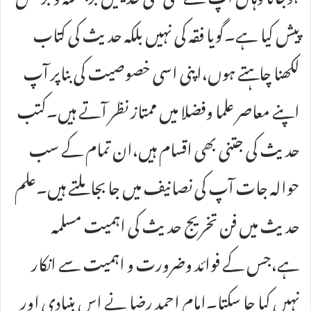
پیش کیا ہے۔گویا فقہ کی نہیں بلکہ حدیث کی کتاب
لکھنا چاہتے ہوں،اپنی اسی خصوصیت کی بناپر آپ
اپنے معاصر علما وفضلا میں ممتاز نظر آتے ہیں۔کتب
حدیث کی جتنی بھی اقسام ہیں،ان تمام کے سب
حوالہ جات آپ کی نصانیف میں جا بجا ملتے ہیں۔علم
حدیث میں فن تخریج حدیث کی اہمیت مسلمہ
ہے،جس کے فوائد وضرورت و اہمیت سے انکار
نہیں کیا جا سکتا۔امام احمد رضا نے اس بنیادی اور