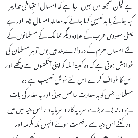
ہے لیکن سمجھ میں نہیں ارہا ہے کہ امسال احتیاطی تدابیر
کہا جائے یا بدنصیبی کہا جائے کہ معاملہ امسال کچھ اور ہے
یعنی سعودی عرب کے علاوہ دیگر ممالک کے مسلمانوں کے
لئے امسال حرم کے دروازے بند ہیں یوں تو ہر مسلمان کی
خواہش ہوتی ہے کہ وہ کعبۃ اللہ کو اپنی آنکھوں سے دیکھے اور
اس کا طواف کرے اس لئے خوش نصیب ہے وہ
مسلمان جس کو یہ سعادت حاصل ہوئی اور یہ مقدر کی بات
ہے ورنہ بڑے بڑے سرمایہ کار و سرمایہ دار اس دنیا میں ہیں
اور کتنے اس دنیا سے رخصت ہوگئے انہیں مکہ مکرمہ اور
مدینہ منورہ جیسی پاک و مقدس سرزمین پر جانا نصیب نہیں