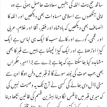
ساتھ حج بیت اللہ کی جنہیں سعادت حاصل ہوئی ہے وہ
اپنی آنکھوں سے اسلامی مساوات بھی دیکھیں اور اللہ کا
انصاف بھی دیکھیں کہ بادشاہ اور فقیر، آقا اور غلام، عربی
اور عجمی، گورے اور کالے سب کا ایک ہی لباس ہے ایک
کپڑا اوڑھنا ہے اور ایک کپڑا لپیٹنا ہے یہیں سے قبر کا بھی
مشاہدہ کیا جاسکتا ہے کہ چاہے بڑے سے بڑا امیر، حکمراں
بھی جب موت کی نیند سوئے گا تو قبر میں دفن ہوگا اوپر سے
مٹی ڈال دی جائے گی کسی نے آج تک یہ وصیت نہیں کی
کہ میری قبر میں ٹائلس لگا دینا بہترین قسم کی قالین بچھا دینا
دنیا میں چاہے کوئی کتنا ہی کسی کے ساتھ حق تلفی کرے