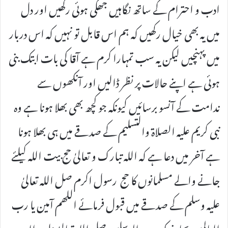
ادب و احترام کے ساتھ نگاہیں جھکی ہوئی رکھیں اور دل
میں یہ بھی خیال رکھیں کہ ہم اس قابل تو نہیں کہ اس دربار
میں پہنچیں لیکن یہ سب تمہارا کرم ہے آقا کی بات ابتک بنی
ہوئی ہے اپنے حالات پر نظر ڈالیں اور آنکھوں سے
ندامت کے آنسو برسائیں کیونکہ جو کچھ بھی بھلا ہونا ہے وہ
نبی کریم علیہ الصلاۃ والتسليم کے صدقے میں ہی بھلا ہونا
ہے آخر میں دعا ہے کہ اللہ تبارک و تعالیٰ حج بیت اللہ کیلئے
جانے والے مسلمانوں کا حج رسول اکرم صل اللہ تعالیٰ
علیہ وسلم کے صدقے میں قبول فرمائے اللھم آمین یا رب
العالمین بجاہ نبیک سید المرسلین صلی اللہ تعالیٰ علیہ والہ