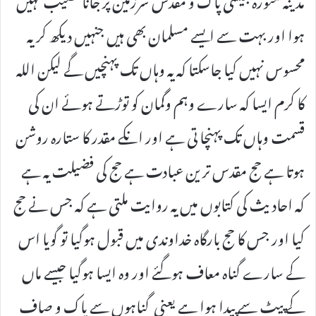
ہوا اور بہت سے ایسے مسلمان بھی ہیں جنہیں دیکھ کر یہ
محسوس نہیں کیا جاسکتا کہ یہ وہاں تک پہنچیں گے لیکن اللہ
کا کرم ایسا کہ سارے وہم وگمان کو توڑتے ہوئے ان کی
قسمت وہاں تک پہنچا تی ہے اور انکے مقدر کا ستارہ روشن
ہوتا ہے حج مقدس ترین عبادت ہے حج کی فضیلت یہ ہے
کہ احادیث کی کتابوں میں یہ روایت ملتی ہے کہ جس نے حج
کیا اور جس کا حج بارگاہ خداوندی میں قبول ہوگیا تو گویا اس
کے سارے گناہ معاف ہوگئے اور وہ ایسا ہوگیا جیسے ماں
کے پیٹ سے پیدا ہوا ہے یعنی گناہوں سے پاک و صاف