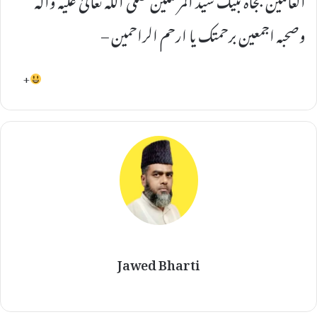
وصحبہ اجمعین برحمتک یا ارحم الراحمین –
+
Jawed Bharti