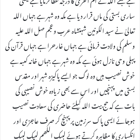
ساری بستی کی ماں قرار دیا ہے مکہ وہ شہر ہے جہاں اللہ
تعالیٰ نے سید الکونین شہنشاہ عرب وعجم صل اللہ علیہ
وسلم کی ولادت فرمائی ہے جہاں غارحرا ہے جہاں قرآن کی
پہلی وحی نازل ہوئی ہے مکہ وہ شہر ہے جہاں خانہ کعبہ ہے
خوش نصیب ہیں وہ لوگ جو ایسے پاکیزہ شہر اور مقدس
بستی میں پہنچیں اور اس سے بھی زیادہ خوش نصیبی کی
بات ہے کہ حج بیت اللہ کیلئے حاضری کی سعادت نصیب
ہوجائے ایسی پاک سرزمین پر پہنچ کر صرف عاجزی اور
انکساری کا مظاہرہ کرتے ہوئے لبىك اللھم لبیك لبىك