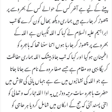
پینے کے لیے ہے آخر کس کے حوالے کس کے بھروسے پر
چھوڑ کر جارہے ہیں ہماری دیکھ بھال کون کرے گا تب
ابراہیم علیہ السلام نے کہا کہ اللہ نگہبان ہے اللہ کے
بھروسے پر چھوڑ کر جارہا ہوں اتنا سننا تھا کہ ہاجرہ کو
اطمینان ہوگیا اور کہا کہ تب جاؤ بیشک اللہ ہماری حفاظت
کریگا یہی وہ مقام ہے جسے صفا مروہ کے نام سے جانا جاتا
ہے جو اللہ کی نشانیوں میں سے ہے جہاں پانی کی تلاش میں
حضرت ہاجرہ سات مرتبہ دوڑیں یہ ادا اللہ تبارک و تعالیٰ کو
اتنی پسند آئی کہ حج کے ارکان میں شامل کردیا ہر حاجی کو