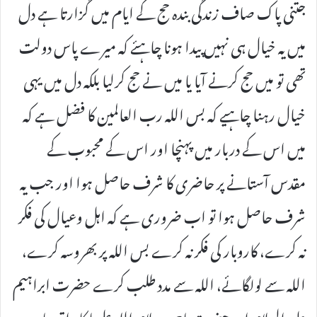
جتنی پاک صاف زندگی بندہ حج کے ایام میں گزارتا ہے دل
میں یہ خیال ہی نہیں پیدا ہونا چاہئے کہ میرے پاس دولت
تھی تو میں حج کرنے آیا یا میں نے حج کرلیا بلکہ دل میں یہی
خیال رہنا چاہیے کہ بس اللہ رب العالمین کا فضل ہے کہ
میں اس کے دربار میں پہنچا اور اس کے محبوب کے
مقدس آستانے پر حاضری کا شرف حاصل ہوا اور جب یہ
شرف حاصل ہوا تو اب ضروری ہے کہ اہل وعیال کی فکر
نہ کرے، کاروبار کی فکر نہ کرے بس اللہ پر بھروسہ کرے،
اللہ سے لولگائے، اللہ سے مدد طلب کرے حضرت ابراہیم
علیہ السلام اور حضرت ہاجرہ سلام اللہ علیہا کا واقعہ یاد