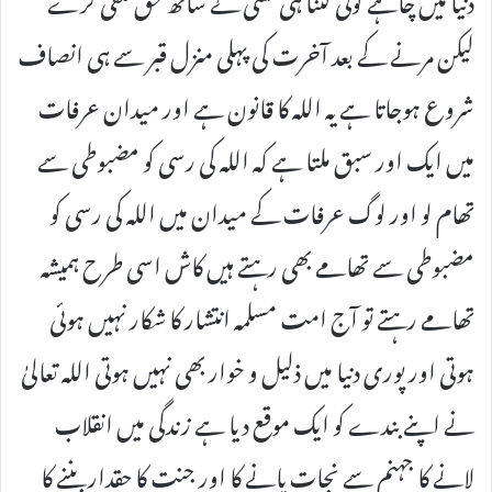
لیکن مرنے کے بعد آخرت کی پہلی منزل قبر سے ہی انصاف
شروع ہوجاتا ہے یہ اللہ کا قانون ہے اور میدان عرفات
میں ایک اور سبق ملتا ہے کہ اللہ کی رسی کو مضبوطی سے
تھام لو اور لوگ عرفات کے میدان میں اللہ کی رسی کو
مضبوطی سے تھامے بھی رہتے ہیں کاش اسی طرح ہمیشہ
تھامے رہتے تو آج امت مسلمہ انتشار کا شکار نہیں ہوئی
ہوتی اور پوری دنیا میں ذلیل و خوار بھی نہیں ہوتی اللہ تعالیٰ
نے اپنے بندے کو ایک موقع دیا ہے زندگی میں انقلاب
لانے کا جہنم سے نجات پانے کا اور جنت کا حقدار بننے کا