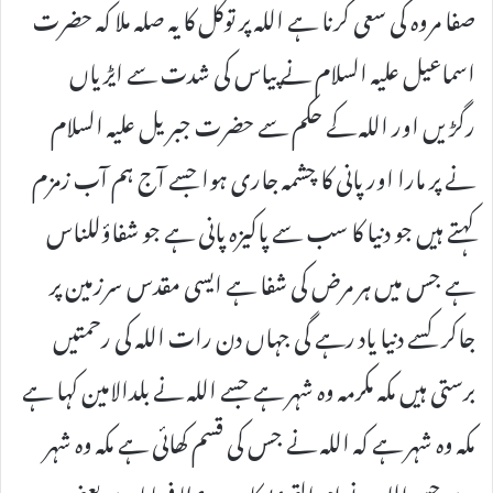
صفا مروہ کی سعی کرنا ہے اللہ پر توکل کا یہ صلہ ملا کہ حضرت
اسماعیل علیہ السلام نے پیاس کی شدت سے ایڑیاں
رگڑیں اور اللہ کے حکم سے حضرت جبریل علیہ السلام
نے پر مارا اور پانی کا چشمہ جاری ہوا جسے آج ہم آب زمزم
کہتے ہیں جو دنیا کا سب سے پاکیزہ پانی ہے جو شفاؤللناس
ہے جس میں ہر مرض کی شفا ہے ایسی مقدس سرزمین پر
جاکر کسے دنیا یاد رہے گی جہاں دن رات اللہ کی رحمتیں
برستی ہیں مکہ مکرمہ وہ شہر ہے جسے اللہ نے بلدالامین کہا ہے
مکہ وہ شہر ہے کہ اللہ نے جس کی قسم کھائی ہے مکہ وہ شہر
ہے جسے اللہ نے ام القریٰ کا درجہ عطا فرمایا ہے یعنی