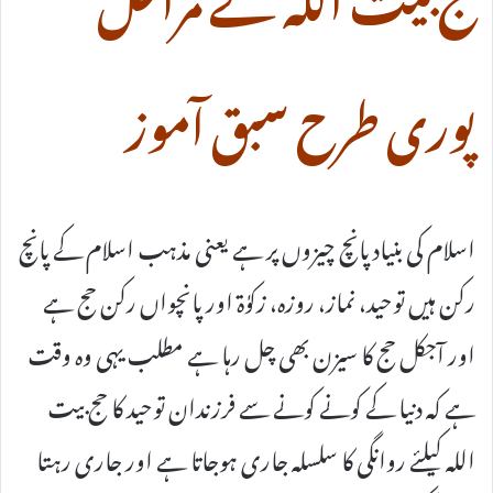
پوری طرح سبق آموز
اسلام کی بنیاد پانچ چیزوں پر ہے یعنی مذہب اسلام کے پانچ
رکن ہیں توحید، نماز، روزہ، زکوٰۃ اور پانچواں رکن حج ہے
اور آجکل حج کا سیزن بھی چل رہا ہے مطلب یہی وہ وقت
ہے کہ دنیا کے کونے کونے سے فرزندان توحید کا حج بیت
اللہ کیلئے روانگی کا سلسلہ جاری ہوجاتا ہے اور جاری رہتا