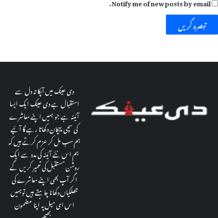
Notify me of new posts by email.
ا
و
ل
ی
م
پ
ی
دی عینک میں آپکا تہ دل سے
ا
استقبال ہے دی عینک ایک ایسا
ڈ
آئینہ ہے جو ہمیں اپنے معاشرے
ک
کی سچی پہچان دکھاتا رہے گا آئیے
ا
ہم سب مل کر عزم کرتے ہیں کہ
ا
ہم اس نئے آئینہ کی مدد سے ایک
ن
روشن مستقبل کی تعمیر کریں گے
ع
اگر آپ بھی اپنے معاشرے کی
ق
جھلکیاں دکھانا چاہتے ہیں توہمیں
ا
اس ای میل پہ اپنا مضمون
د
بھیجیں