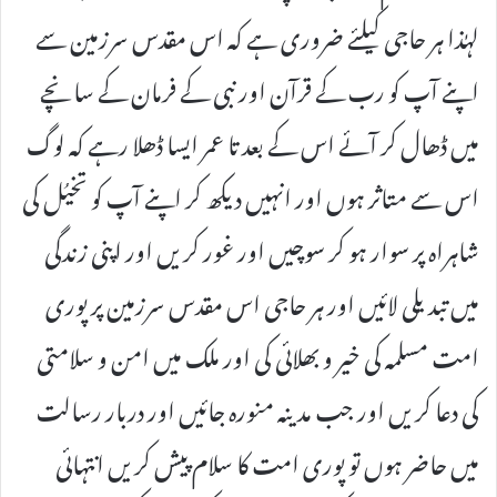
لہٰذا ہر حاجی کیلئے ضروری ہے کہ اس مقدس سرزمین سے
اپنے آپ کو رب کے قرآن اور نبی کے فرمان کے سانچے
میں ڈھال کر آئے اس کے بعد تا عمر ایسا ڈھلا رہے کہ لوگ
اس سے متاثر ہوں اور انہیں دیکھ کر اپنے آپ کو تخیُل کی
شاہراہ پر سوار ہو کر سوچیں اور غور کریں اور اپنی زندگی
میں تبدیلی لائیں اور ہر حاجی اس مقدس سرزمین پر پوری
امت مسلمہ کی خیر و بھلائی کی اور ملک میں امن و سلامتی
کی دعا کریں اور جب مدینہ منورہ جائیں اور دربار رسالت
میں حاضر ہوں تو پوری امت کا سلام پیش کریں انتہائی