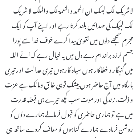
لاشریک لك لبىك ان الحمد والنعمة لك والملك لا شريك
لك لبيك کی صدائیں بلند کرتا رہے اور اپنے آپ کو ایک
مجرم سمجھے دلوں میں تقویٰ پیدا کرے خوف خدا سے پورا
جسم لرزہ براندام رہے دل میں یہ خیال رہے کہ ائے اللہ
میں گنہگار و خطاکار ہوں سیاہ کارہوں تیری عدالت اور تیری
بارگاہ میں آج حاضر ہوں بیشک توہی خالق ومالک ہے عزت
و ذلت، زندگی اور موت سب کچھ تیرے ہی قبضہ قدرت
میں ہے تو ہماری حاضری کو قبول فرمالے ہمارے دلوں کو
روشن فرمادے ہمارے گناہوں کو معاف کردے ساتھ ہی