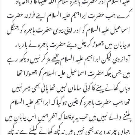
کرے جب حضرت ابراہیم علیہ السلام اپنے فرزند حضرت
اسماعیل علیہ السلام کو اور اپنی بیوی حضرت ہاجرہ کو جنگل
و بیابان میں چھوڑ کر چل دیئے حضرت ہاجرہ نے بار بار
آواز دی لیکن ابراہیم علیہ السلام پیچھے مڑ کر نہیں دیکھ رہے
ہیں جس جگہ حضرت اسماعیل علیہ السلام کو چھوڑا تھا
وہاں کھانے پینے کا کوئی سامان نہیں تھا پانی بھی میسر نہیں
تھا جب حضرت ہاجرہ کو یقین ہوگیا کہ ابراہیم علیہ السلام
پلٹنے والے نہیں ہیں تب یہ پوچھا کہ آخر ہمیں اس بیابان میں
جہاں چرند و پرند بھی نہیں ہیں نہ کچھ کھانے کیلئے ہے نہ کچھ