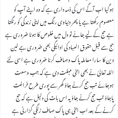
ہوگیا اب آگے اس کی ذمہ داری ہے کہ وہ اپنے آپ کو
معصوم رکھتا ہے یا پھر دنیاوی رنگ میں اپنی زندگی کو رنگتا
ہے حج کے لیے جائے تو دل میں خلوص کا ہونا ضروری ہے
حج سے قبل حقوق العباد کی ادائیگی بھی ضروری ہے لین
دین کا سارا معاملہ پاک وصاف کرنا ضروری ہے اسی لئے
اللہ تعالیٰ نے بھی اتنی مہلت دی ہے کہ جب وسعت
ہوجائے تب حج کرنے جاؤ گھر سے پوری طرح فراغت
پاجاؤ تب حج کرنے جاؤ یہ اس بات کی دلیل ہے کہ حج
کرنے کے بعد اب اتنی ہی پاک صاف زنگی گزارنی ہے