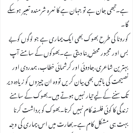
ہے۔تبھی جان ہے تو جہان ہے کا نعرہ شرمندہ تعبیر ہوسکے
گا۔
کورونا کی طرح بھوک بھی ایک بیماری ہے جو لوگوں کوبے
بس اور مجبور محض بنا دیتی ہے۔بھوکوں کے سامنے آپ
بہترین شاعری،جادوئی اور کرشمائی خطاب، ہمدردی اور
نصیحت کی باتیں بھی بیان کریں تووہ ان چیزوں کو زیادہ دیر
تک سننے کے لیے تیار نہیں ہوتے ہیں۔بھوک کے سامنے
زندگی کا کوئی فلسفہ کام نہیں کرتا۔بھوک کو برداشت کرنا
بہت ہی مشکل کام ہے۔بھارت میں اس بیماری کی وجہ