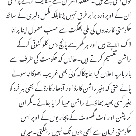
ان کے اوپر ذرہ برابر فرق نہیں پڑتابلکہ مکمل دلیری کے ساتھ
حکومتی کارندوں کی ملی بھگت سے حسب معمول اپنا پرانا
لاگ الاپتے ہیں اور ہر گھر سے پانچ دس کلو کٹوتی کرکے
راشن تقسیم کرتے ہیں۔حالاں کہ حکومت کی طرف سے
بار بار یہ اعلان کیا جاچکاکہ کوئی بھی غریب بھوکا نہ سونے
پائے حتی کہ بغیر راشن کارڈ اور آدھار کارڈ کے بھی ہر فرد کو
بغیر کسی بھید بھاؤ کے راشن مہیا کرایا جائے۔مگر ان
کرپشن اور لوٹ گھسوٹ کے پجاریوں کے اوپر اس
حکومتی فرمان سے بھی جوں تک نہیں رینگتی۔میری