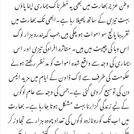
وطن عزیز بھارت میں بھی یہ خطرناک بیماری اپنا پاؤں
بہت تیزی کے ساتھ پھیلا رہا ہے۔ابھی تک بھارت میں
تقریبا پانچ سو اموات ہو چکی ہیں جب کہ پندرہ ہزار لوگ
اس وبا کی چپیٹ میں ہیں۔ متاثرہ افرادکی تیزی اور اس
بیماری کی وجہ سے واقع شدہ اموات کو مد نظر رکھتے ہوئے
حکومت کی طرف سے لاک ڈاون کے ایام میں مزید انیس
دن کی توسیع کر دی گئی ہے۔جس کی وجہ سے عام لوگوں
کے لیے زندگی گزارنا بہت مشکل ہوتا جارہا ہے۔ بھارت
میں اب تک کورونازدہ لوگوں کی تعداد چودہ ہزار سے تجاوز کر
چکی ہے اور اس سے مرنے والوں کی گنتی چار ہزار تک