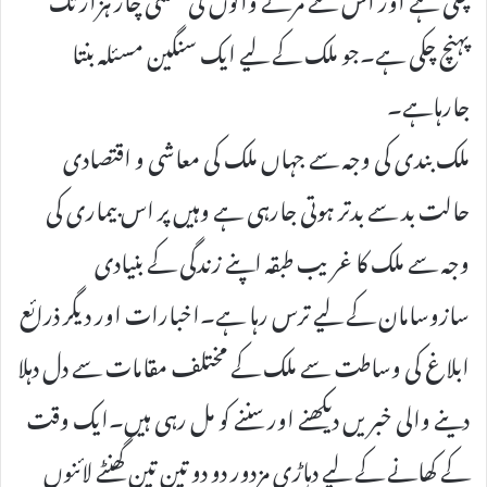
پہنچ چکی ہے۔جو ملک کے لیے ایک سنگین مسئلہ بنتا
جارہاہے۔
ملک بندی کی وجہ سے جہاں ملک کی معاشی و اقتصادی
حالت بد سے بدتر ہوتی جارہی ہے وہیں پر اس بیماری کی
وجہ سے ملک کا غریب طبقہ اپنے زندگی کے بنیادی
سازوسامان کے لیے ترس رہا ہے۔اخبارات اور دیگر ذرائع
ابلاغ کی وساطت سے ملک کے مختلف مقامات سے دل دہلا
دینے والی خبریں دیکھنے اور سننے کو مل رہی ہیں۔ایک وقت
کے کھانے کے لیے دہاڑی مزدور دو دو تین تین گھنٹے لائنوں