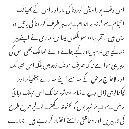
اس وقت پورا دیش کورونا کی مار اور اس کے بھیانک
انجام سے لرزہ بر اندام ہے۔ہر طرف کورونا کی باتیں ہو
رہی ہیں۔تقریبا دو سو ملکوں میںاس بیماری نے اپنے پیر
جمالیے ہیں۔سپرپاور کہے جانے والے ممالک بھی اس کی
زہریلی ہوا سے نہ کہ صرف خوف زدہ ہیں بلکہ اس بھیانک
اور لاعلاج مرض کے سامنے اپنے سارے ہتھیار اور
ٹیکنالوجی ڈال دیے ۔تمام متاثرہ ممالک اس مہلک وبا ئی
مرض سے اپنے شہریوں کو محفوظ رکھنے کے لیے طرح طرح
کی تدبیریں اور حفاظتی راستے اختیار کر رہے ہیں۔ہمارے