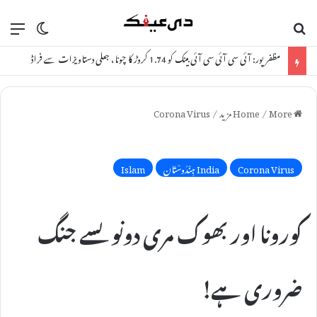
ch skin
nu
Search for
مظفرپور: آئی سی آئی سی آئی بینک کو 1.74 کروڑ کا چونا، جعلی دستاویزات سے فراڈ
Home
More مزید
/
/
Corona Virus
Corona Virus
India ہِنْدُوسْتَان
Islam
کورونا اور بھوک مری دونوںسے جنگ
ضروری ہے!