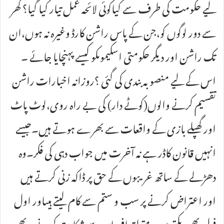
لیے حکومت کی طرف سے کیاکوئی لائحہ عمل تیار کیا گیا؟ گھر
سے دور لوگوں کو،جن کے پاس راشن کارڈ وغیرہ نہ ہوں،ان
تک راشن اور دیگر حکومتی اسکیموںکو کیسے پہنچایا جائے ۔
اس کے لیے منصوبہ بندی کی گئی ؟روزانہ اخبارات راشن
تقسیم کرنے والوں(کوٹے دار) کی بے راہ روی،لوٹ پاٹ
اور گھپلے بازی کے واقعات سے بھرے ہوتے ہیں۔جیسے
انہیں قانون کاڈر ہے نہ آخرت میں جواب دہی کی فکر۔وہ
دھڑلے کے ساتھ غریبوں کے حق پر ڈاکہ زنی کرتے ہیں
اور اعتراض کرنے پر سب و ستم سے کام لیتے ہیںاور اول
فول بھی بکتے ہیں۔متعلقہ افسران سے شکایت کرنے پر بھی