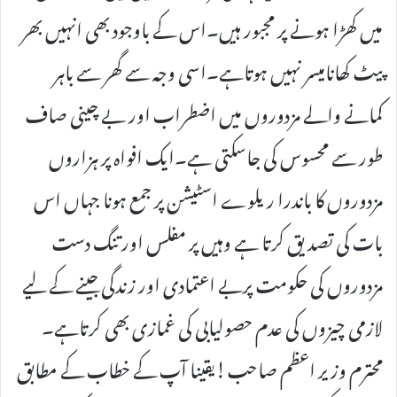
میں کھڑا ہونے پر مجبور ہیں۔اس کے باوجود بھی انہیں بھر
پیٹ کھانامیسر نہیں ہوتاہے۔اسی وجہ سے گھر سے باہر
کمانے والے مزدوروں میں اضطراب اور بے چینی صاف
طور سے محسوس کی جاسکتی ہے۔ایک افواہ پر ہزاروں
مزدوروں کا باندرا ریلوے اسٹیشن پر جمع ہونا جہاں اس
بات کی تصدیق کرتا ہے وہیں پر مفلس اور تنگ دست
مزدوروں کی حکومت پربے اعتمادی اور زندگی جینے کے لیے
لازمی چیزوں کی عدم حصولیابی کی غمازی بھی کرتاہے۔
محترم وزیر اعظم صاحب!یقینا آپ کے خطاب کے مطابق