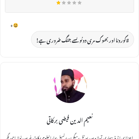
+
کورونا اور بھوک مری دونوںسے جنگ ضروری ہے!
نعیم الدین فیضی برکاتی
اعزازی ایڈیٹر:ہماری آوازویب پورٹل؍میگزین پرنسپل:دارالعلوم برکات غریب نواز احمد نگر