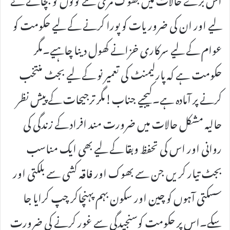
لیے اور ان کی ضروریات کو پورا کرنے کے لیے حکومت کو
عوام کے لیے سرکاری خزانے کھول دینا چاہیے۔مگر
حکومت ہے کہ پارلیمنٹ کی تعمیر نو کے لیے بجٹ منتخب
کرنے پر آمادہ ہے۔کیجیے جناب!مگر ترجیحات کے پیش نظر
حالیہ مشکل حالات میں ضرورت مند افراد کے زندگی کی
روانی اور اس کی تحفظ وبقا کے لیے بھی ایک مناسب
بجٹ تیار کریں جن سے بھوک اور فاقہ کشی سے بلکتی اور
سسکتی آہوں کو چین اور سکون بہم پہنچاکر چپ کرایا جا
سکے۔اس پر حکومت کوسنجیدگی سے غور کرنے کی ضرورت