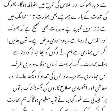
سے مزید بھوک اور افلاس کی شرح میں اضافہ ہوگا۔بھوک
کی شدت کے بارے میںویسے بھی بھارت 117ممالک میں
سے 102ویں نمبر پر ہے ۔یہ بات بھی صحیح ہے کہ بھوک
اور افلاس کورونا سے زیادہ موذی مرض ہے۔یقین جانیں!
اگر اس بیماری سے ہم نے لوگوں کو بچا لیا تو کورونا سے
جنگ بھارت کے لیے بہت آسان ہوگا۔دوسری طرف
اس مہاماری سے مرنے والوں کی تعداد کو دیکھا جائے اور
معاشی اور اقتصادی صلاح کاروں کی تشویشناک باتوں
پرسنجیدگی سے غور کیا جا ئے تو یہ معلوم ہوگا کہ ہم بھارت
کے لوگوں کو کورونا اور بھوک مری دونوں سے جنگ لڑنا