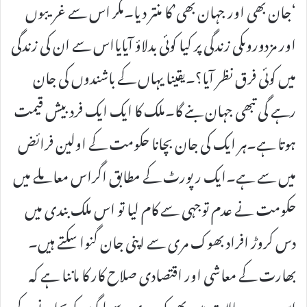
‘جان بھی اور جہان بھی’کا منتر دیا۔مگر اس سے غریبوں
اور مزدوروںکی زندگی پر کیا کوئی بدلاؤ آیایااس سے ان کی زندگی
میں کوئی فرق نظر آیا؟۔یقینا یہاں کے باشندوں کی جان
رہے گی تبھی جہان بنے گا۔ملک کا ایک ایک فردبیش قیمت
ہوتا ہے۔ہر ایک کی جان بچانا حکومت کے اولین فرائض
میں سے ہے۔ایک رپورٹ کے مطابق اگراس معاملے میں
حکومت نے عدم توجہی سے کام لیا تو اس ملک بندی میں
دس کروڑ افراد بھوک مری سے اپنی جان گنوا سکتے ہیں۔
بھارت کے معاشی اور اقتصادی صلاح کار کا ماننا ہے کہ
اس برے حالات میں بھوک مری سے لوگوں کو بچانے کے