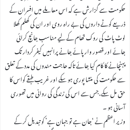
حکومت سے گزارش ہے کہ اس معاملے میں افسران کے
ذریعے کوٹے داروں کی بے راہ روی اور ان کی کھلم کھلا
لوٹ پاٹ کی روک تھام کے لیے مناسب جانچ کرائی
جائے اور قصور وار پائے جانے پرانہیں کیفر کردار تک
پہنچانے کا کام کیا جائے تاکہ حاجت مندوں کی مدد کے تعلق
سے حکومت کی منشا پوری ہو سکے اور غریب طبقے کواس کا
حق مل سکے،جس سے اس کی زندگی کی روانی میں تھوری
آسانی ہو ۔
وزیر اعظم نے ‘جان ہے تو جہان ہے’ کو تبدیل کر کے