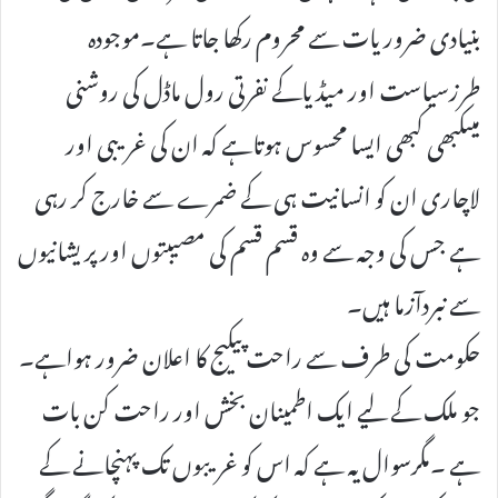
بنیادی ضروریات سے محروم رکھا جاتا ہے۔موجودہ
طرزسیاست اور میڈیاکے نفرتی رول ماڈل کی روشنی
میںکبھی کبھی ایسا محسوس ہوتاہے کہ ان کی غریبی اور
لاچاری ان کو انسانیت ہی کے ضمرے سے خارج کر رہی
ہے جس کی وجہ سے وہ قسم قسم کی مصیبتوں اور پریشانیوں
سے نبردآزما ہیں۔
حکومت کی طرف سے راحت پیکیج کا اعلان ضرور ہواہے۔
جو ملک کے لیے ایک اطمینان بخش اور راحت کن بات
ہے ۔مگرسوال یہ ہے کہ اس کو غریبوں تک پہنچانے کے