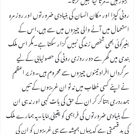
روٹی کپڑا اور مکان انسان کی بنیادی ضرورتوں اور روز مرہ
استعمال میں آنے والی چیزوں میں سے ہیں،اس کے
بغیرکوئی بھی شخص زندگی نہیں گزار سکتا ہے۔مگر اس ملک
بندی میں گھر سے دور روزی روٹی کی حصولیابی کے لیے
سرگرداں افراد تینوں چیزوں سے محروم ہیں۔وزیر اعظم
نے اپنے کسی خطاب میں نہ تو ان غریبوں کے تئیں
ہمدردری جتاکر کر ان کے حق کی بات کہی اور نہ ہی ان
کے بنیادی ضرورتوں کی فراہمی کو یقینی بنایا۔یہ ہمارے ملک
کی بد قسمتی ہے کہ یہاں ہمیشہ سے ہی غریبوں کو ان کی