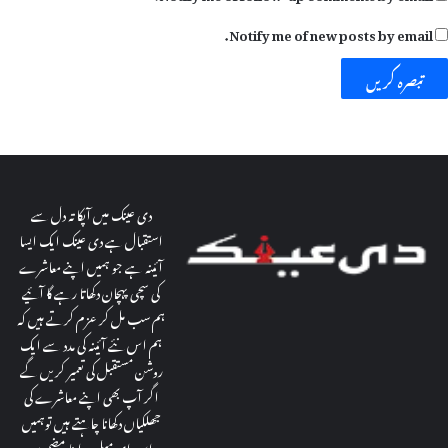
Notify me of new posts by email.
دی عینک میں آپکا تہ دل سے
استقبال ہے دی عینک ایک ایسا
آئینہ ہے جو ہمیں اپنے معاشرے
کی سچی پہچان دکھاتا رہے گا آئیے
ہم سب مل کر عزم کرتے ہیں کہ
ہم اس نئے آئینہ کی مدد سے ایک
روشن مستقبل کی تعمیر کریں گے
اگر آپ بھی اپنے معاشرے کی
جھلکیاں دکھانا چاہتے ہیں توہمیں
اس ای میل پہ اپنا مضمون