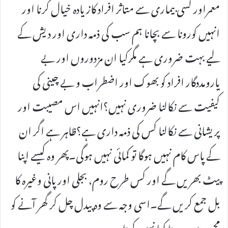
معمراور کسی بیماری سے متاثر افراد کازیادہ خیال کرنا اور
انہیں کورونا سے بچانا ہم سب کی ذمہ داری اور دیش کے
لیے بہت ضروری ہے مگرکیا ان مزدوروں اور بے
یارومددگار افراد کو بھوک اور اضطراب و بے چینی کی
کیفیت سے نکالنا ضروری نہیں؟انہیں اس مصیبت اور
پریشانی سے نکالنا کس کی ذمہ داری ہے؟ظاہر ہے اگر ان
کے پاس کام نہیں ہوگا تو کمائی نہیں ہوگی۔پھر وہ کیسے اپنا
پیٹ بھریں گے اور کس طرح روم، بجلی اور پانی وغیرہ کا
بل جمع کریں گے۔اسی وجہ سے وہ پیدل چل کر گھر آنے کو
مجبور ہیں ۔مرتا کیا نہیں کرتا۔