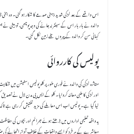
اس واقعے کے بعد لڑکی شدید ذہنی صدمے کا شکار ہو گئی۔ وہ اتنی ڈر
والدہ نے بار بار اس کے سینٹر نہ جانے کی وجہ پوچھی، تو بیٹی نے ہ
کہانی سن کر والدہ کے پیروں تلے زمین نکل گئی۔
پولیس کی کارروائی
متاثرہ لڑکی کی والدہ نے فوری طور پر کلو پولیس اسٹیشن میں شکایت
اور لڑکی کا طبی معائنہ کروایا۔ کلو کے ایس پی مدن لال نے تصدیق کی
لیا گیا ہے۔ پولیس اب اس معاملے کی مزید تفتیش کر رہی ہے تاکہ
یہ واقعہ تعلیمی اداروں میں بڑھتے ہوئے جرائم اور بچوں کی حف
معاشرے کے ہر فرد کو ایسے واقعات کے خلاف آواز اٹھانے کی ضرورت