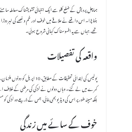
ہماچل پردیش کے ضلع کلو سے ایک انتہائی تشویشناک معاملہ سامنے آ
بننا پڑا۔ اس واقعے نے علاقے میں خوف اور غم و غصے کی لہر دوڑا د
تھے، جہاں سے یہ افسوسناک کہانی شروع ہوئی۔
واقعہ کی تفصیلات
پولیس کی ابتدائی تحقیقات کے مطاب
کمرے میں لے گئے۔ وہاں دونوں نے لڑکی کی مرضی کے خلاف اسے اپ
بلکہ مبینہ طور پر اس کی ویڈیو بھی بنائی، جس کے ذریعے وہ لڑکی ک
خوف کے سائے میں زندگی