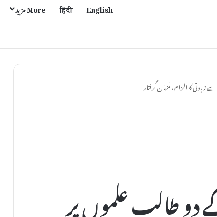
English
हिंदी
More مزید
 سے زیادتی کا الزام، ملزمان گرفتار
کے دو طالب علموں پر