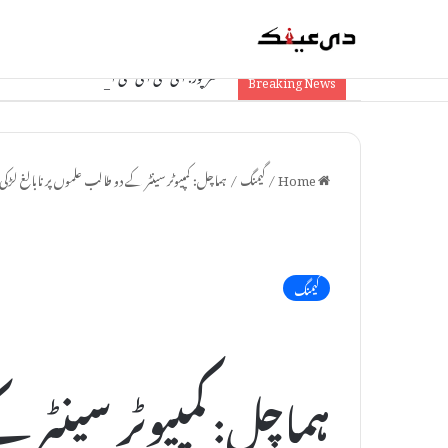
مظفرپور: آئی سی آئی سی آئی بینک کو 1.74 کروڑ کا چونا، جعلی دستاویزات سے فراڈ
Breaking News
Home
/
گیمنگ
/
ہماچل: کمپیوٹر سینٹر کے دو طالب علموں پر نابالغ لڑکی
گیمنگ
ہماچل: کمپیوٹر سینٹر 