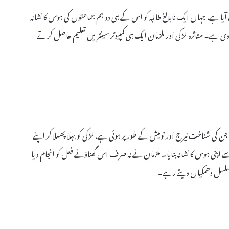
یا ہے، جہاں ایک نابالغ طالبہ کو اس کے ہی دو ہم جماعتوں کی ہوس کا نشانہ
ی ہے۔ متاثرہ لڑکی اور ملزمان ایک ہی کمپیوٹر سینٹر میں تعلیم حاصل کرتے
ق، 10 اپریل کو دونوں ملزمان، جن کی شناخت نیرج اور نومیش کے طور پر ہوئی ہے، لڑکی کو بہلا پھسلا کر اپنے
نی ہوس کا نشانہ بنایا۔ ملزمان نے نہ صرف اس گھناؤنے فعل کو انجام دیا
و مسلسل دھمکیاں دیتے رہے۔