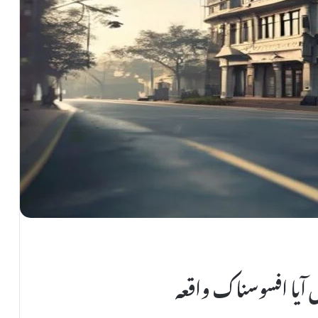
آیا افسوسناک واقعہ