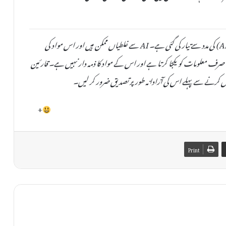
یہ خبر دستیاب مقامی ذرائع کی بنیاد پر مصنوعی ذہانت (AI) کی مدد سے تیار کی گئی ہے۔ AI سے غلطیاں ممکن ہیں اور اس مواد کی
صحت یا اصلیت کی کوئی ضمانت نہیں دی جا سکتی۔ TheAinak صرف معلومات کو یکجا کرتا ہے اور اس کے مواد کا ذمہ دار نہیں ہے۔ قارئین
 کرنے سے پہلے اس کی آزادانہ طور پر تصدیق ضرور کر لیں۔
+
Print