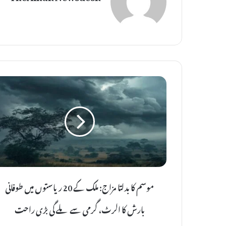
م
و
س
م
ک
ا
ب
د
موسم کا بدلتا مزاج: ملک کے 20 ریاستوں میں طوفانی
ل
ت
بارش کا الرٹ، گرمی سے ملے گی بڑی راحت
ا