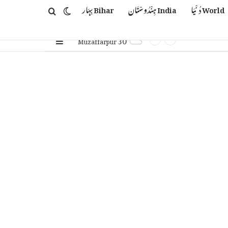
World دُنْیَا
India ہِنْدُوسْتَان
Bihar بِہَار
Switch skin
Search for
30
Sidebar
℃
Muzaffarpur