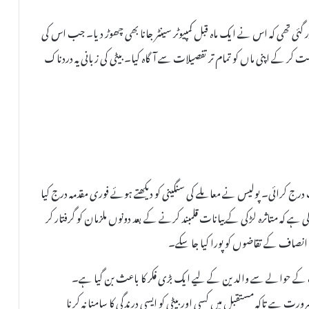
 گئی تھی کہ اس نے ایک ماہ قبل کمپیوٹر سینٹر جانا بھی چھوڑ دیا۔ جب اس کی
مت کر کے اپنی ماں کو تمام تر تفصیلات سے آگاہ کیا۔ بیٹی کی زبانی یہ دردناک
 درج کرائی۔ پولیس نے معاملے کی سنگینی کو دیکھتے ہوئے فوری مقدمہ درج کیا
 ہے کہ متاثرہ لڑکی کے بیانات قلمبند کرنے کے بعد دونوں ملزمان کو گرفتار کر
 انصاف کے تقاضوں کو پورا کیا جا سکے۔
اظت کے حوالے سے والدین کے لیے ایک بڑی فکر کا باعث بن گیا ہے۔
 ہے تاکہ مستقبل میں کسی اور بیٹی کو ایسی درندگی کا سامنا نہ کرنا