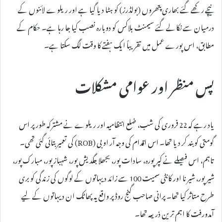
نیچے رکھے گئے بھاری پتھروں (بولڈرز) کو ہٹا دیا گیا ہے اور ریلوے لائنوں کے
درمیان سے نکالے گئے سیمنٹ بلاکس کو دوبارہ نصب کیا جا رہا ہے۔ حکام کے
مطابق، اس پورے عمل میں تقریباً ایک ہفتے کا وقت لگ سکتا ہے۔
پس منظر اور عوامی مشکلات
یاد رہے کہ 22 فروری کی شب، ضلع انتظامیہ اور ریلوے نے مشترکہ طور پر اس
گومتی کو بند کر دیا تھا۔ اس اقدام کی وجہ آر او بی (ROB) کی تعمیر بتائی گئی تھی۔
تاہم، اس فیصلے نے کپرپورہ، سادات پور، بجھلا جگدیش پور، شہباز پور، مبارک پور،
شیر پور، شیرنا اور کانٹی سمیت 100 سے زائد دیہاتوں کے لوگوں کی زندگی کو بری
طرح متاثر کیا تھا۔ پرانی صاحب گنج روڈ پر واقع یہ پھاٹک ان دیہاتوں کے لیے
آمدورفت کا اہم ترین ذریعہ تھا۔