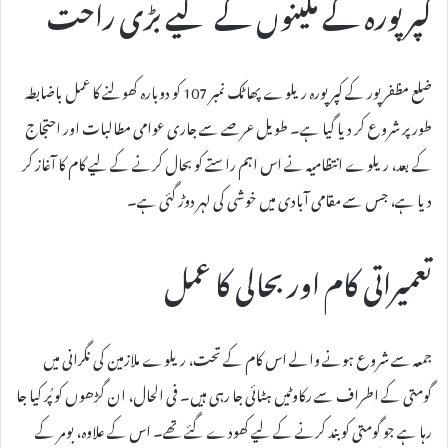
کپرپورہ کے مکینوں کے لیے بڑی راحت
ضلع مظفرپور کے کپرپورہ ریلوے پھاٹک نمبر 107 کو دوبارہ کھولنے کا عمل باضابطہ
طور پر شروع کر دیا گیا ہے۔ طویل عرصے سے جاری عوامی مطالبات اور احتجاج
کے بعد، ریلوے انتظامیہ نے اس اہم راستے کو بحال کرنے کے لیے کام کا آغاز کر
دیا ہے، جس سے مقامی آبادی میں خوشی کی لہر دوڑ گئی ہے۔
تعمیراتی کام اور بحالی کا عمل
جمعہ سے شروع ہونے والے اس کام کے تحت، ریلوے ملازمین کی نگرانی میں
گومتی کے اطراف سے رکاوٹیں ہٹائی جا رہی ہیں۔ فی الحال، ان گڑھوں کو پُر کیا جا
رہا ہے جو گومتی کو بند کرنے کے لیے کھودے گئے تھے۔ اس کے علاوہ، بومر کے