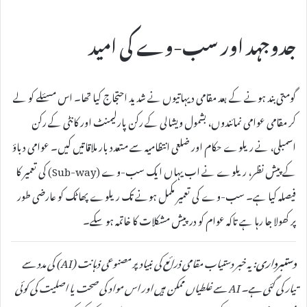
جدوجہد اور سب-وے کی امید
گومتی بند ہونے کے بعد مقامی دیہاتیوں نے شدید احتجاج کیا تھا۔ اس مسئلے کو لے
کر مقامی عوامی نمائندوں، بشمول ویشالی کے رکن پارلیمنٹ اور کانٹی کے رکن
اسمبلی، نے ریلوے حکام اور ضلعی انتظامیہ سے متعدد بار ملاقاتیں کیں۔ عوامی دباؤ
کے پیش نظر، ریلوے نے اب یہاں ایک سب-وے (Sub-way) کی تعمیر کا
فیصلہ کیا ہے۔ سب-وے کی تعمیر مکمل ہونے تک ریلوے پھاٹک کو عارضی طور
پر کھولا جا رہا ہے تاکہ عوام کو درپیش مشکلات کا خاتمہ ہو سکے۔
دستبرداری:
یہ خبر دستیاب مقامی ذرائع کی بنیاد پر مصنوعی ذہانت (AI) کی مدد سے
تیار کی گئی ہے۔ AI سے غلطیاں ممکن ہیں اور اس مواد کی صحت یا اصلیت کی کوئی