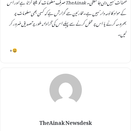
ضمانت نہیں دی جا سکتی۔ TheAinak صرف معلومات کو یکجا کرتا ہے اور اس
کے مواد کا ذمہ دار نہیں ہے۔ قارئین سے گزارش ہے کہ کسی بھی معلومات پر
بھروسہ کرنے یا اس پر عمل کرنے سے پہلے اس کی آزادانہ طور پر تصدیق ضرور کر
لیں۔
+
TheAinak Newsdesk