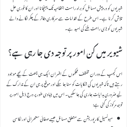
شہریوں کو درپیش مسائل کو براہ راست انتظامیہ تک پہنچانا اور ان کا فوری حل
تلاش کرنا ہے۔ اس طرح کے اقدامات سے سرکاری دفاتر کے چکر لگانے والے
شہریوں کو بڑی راحت ملنے کی امید ہے۔
شیویر میں کن امور پر توجہ دی جا رہی ہے؟
اس کیمپ کے دوران مختلف محکموں کے افسران ایک ہی چھت کے نیچے موجود
رہتے ہیں تاکہ شہریوں کی شکایات کو سنا جا سکے اور موقع پر ہی ان کے تدارک کے
لیے ضروری ہدایات جاری کی جا سکیں۔ اس میں بنیادی طور پر درج ذیل امور پر
توجہ مرکوز کی گئی ہے:
میونسپل کارپوریشن سے متعلق مسائل جیسے صفائی ستھرائی اور نکاسی