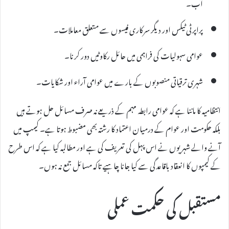
آب۔
پراپرٹی ٹیکس اور دیگر سرکاری فیسوں سے متعلق معاملات۔
عوامی سہولیات کی فراہمی میں حائل رکاوٹیں دور کرنا۔
شہری ترقیاتی منصوبوں کے بارے میں عوامی آراء اور شکایات۔
انتظامیہ کا ماننا ہے کہ عوامی رابطہ مہم کے ذریعے نہ صرف مسائل حل ہوتے ہیں
بلکہ حکومت اور عوام کے درمیان اعتماد کا رشتہ بھی مضبوط ہوتا ہے۔ کیمپ میں
آنے والے شہریوں نے اس پہل کی تعریف کی ہے اور مطالبہ کیا ہے کہ اس طرح
کے کیمپوں کا انعقاد باقاعدگی سے کیا جانا چاہیے تاکہ مسائل جمع نہ ہوں۔
مستقبل کی حکمت عملی