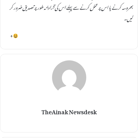
بھروسہ کرنے یا اس پر عمل کرنے سے پہلے اس کی آزادانہ طور پر تصدیق ضرور کر
لیں۔
+
TheAinak Newsdesk