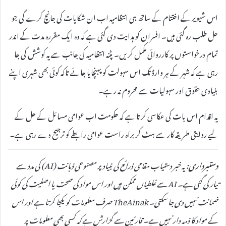
اس شیویر کے اختتام کے ساتھ ہی انتظامیہ اب ان شکایات کی جانچ کرے گی جو
حل طلب رہ گئی ہیں۔ افسران کو ہدایت دی گئی ہے کہ وہ ایک مقررہ مدت کے اندر
تمام درخواستوں پر کارروائی مکمل کریں۔ پٹنہ انتظامیہ کی جانب سے یہ کوشش کی جا
رہی ہے کہ شہر کے ہر وارڈ تک اس سہولت کو پہنچایا جائے تاکہ کوئی بھی شہری اپنے
بنیادی حقوق اور سہولیات سے محروم نہ رہے۔
یہ اقدام اس بات کی عکاسی کرتا ہے کہ حکومت اب عوامی مسائل کے حل کے
لیے روایتی طریقہ کار سے ہٹ کر براہ راست عوامی رابطے کو ترجیح دے رہی ہے۔
دستبرداری:
یہ خبر دستیاب مقامی ذرائع کی بنیاد پر مصنوعی ذہانت (AI) کی مدد سے
تیار کی گئی ہے۔ AI سے غلطیاں ممکن ہیں اور اس مواد کی صحت یا اصلیت کی کوئی
ضمانت نہیں دی جا سکتی۔ TheAinak صرف معلومات کو یکجا کرتا ہے اور اس
کے مواد کا ذمہ دار نہیں ہے۔ قارئین سے گزارش ہے کہ کسی بھی معلومات پر