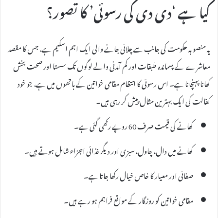
کیا ہے ‘دی دی کی رسوئی’ کا تصور؟
یہ منصوبہ حکومت کی جانب سے چلائی جانے والی ایک اہم اسکیم ہے، جس کا مقصد
معاشرے کے پسماندہ طبقات اور کم آمدنی والے لوگوں تک سستا اور صحت بخش
کھانا پہنچانا ہے۔ اس رسوئی کا انتظام مقامی خواتین کے ہاتھوں میں ہے، جو خود
کفالت کی ایک بہترین مثال پیش کر رہی ہیں۔
کھانے کی قیمت صرف 60 روپے رکھی گئی ہے۔
کھانے میں دال، چاول، سبزی اور دیگر غذائی اجزاء شامل ہوتے ہیں۔
صفائی اور معیار کا خاص خیال رکھا جاتا ہے۔
مقامی خواتین کو روزگار کے مواقع فراہم ہو رہے ہیں۔