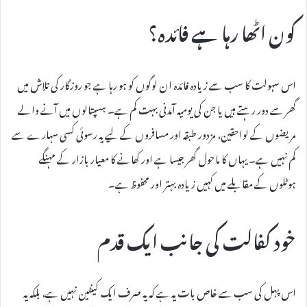
کون اٹھا رہا ہے فائدہ؟
اس سہولت کا سب سے زیادہ فائدہ ان لوگوں کو ہو رہا ہے جو روزگار کی تلاش میں
گھر سے دور رہتے ہیں یا جن کی یومیہ آمدنی بہت کم ہے۔ ہسپتالوں میں آنے والے
مریضوں کے لواحقین، مزدور طبقہ اور مسافروں کے لیے یہ رسوئی کسی سہارے سے
کم نہیں ہے۔ یہاں کا ماحول گھر جیسا ہے اور کھانے کا معیار بازار کے مہنگے
ہوٹلوں کے مقابلے میں کہیں زیادہ بہتر اور محفوظ ہے۔
خود کفالت کی جانب ایک قدم
اس پہل کی سب سے خاص بات یہ ہے کہ یہ صرف ایک کینٹین نہیں ہے، بلکہ یہ