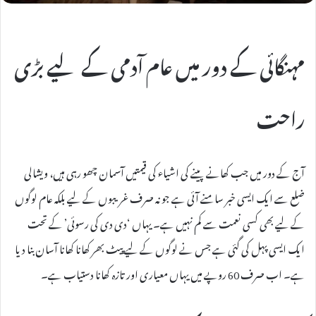
مہنگائی کے دور میں عام آدمی کے لیے بڑی
راحت
آج کے دور میں جب کھانے پینے کی اشیاء کی قیمتیں آسمان چھو رہی ہیں، ویشالی
ضلع سے ایک ایسی خبر سامنے آئی ہے جو نہ صرف غریبوں کے لیے بلکہ عام لوگوں
کے لیے بھی کسی نعمت سے کم نہیں ہے۔ یہاں ‘دی دی کی رسوئی’ کے تحت
ایک ایسی پہل کی گئی ہے جس نے لوگوں کے لیے پیٹ بھر کھانا کھانا آسان بنا دیا
ہے۔ اب صرف 60 روپے میں یہاں معیاری اور تازہ کھانا دستیاب ہے۔