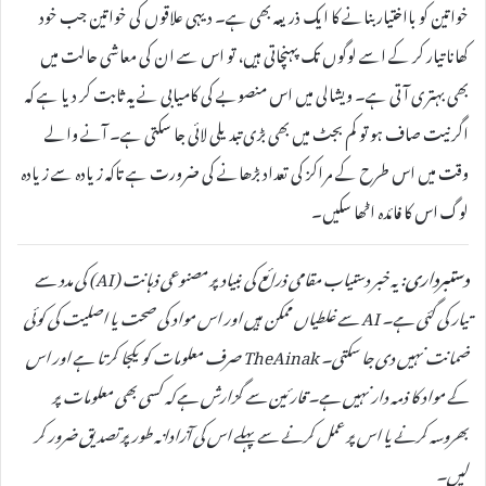
خواتین کو بااختیار بنانے کا ایک ذریعہ بھی ہے۔ دیہی علاقوں کی خواتین جب خود
کھانا تیار کر کے اسے لوگوں تک پہنچاتی ہیں، تو اس سے ان کی معاشی حالت میں
بھی بہتری آتی ہے۔ ویشالی میں اس منصوبے کی کامیابی نے یہ ثابت کر دیا ہے کہ
اگر نیت صاف ہو تو کم بجٹ میں بھی بڑی تبدیلی لائی جا سکتی ہے۔ آنے والے
وقت میں اس طرح کے مراکز کی تعداد بڑھانے کی ضرورت ہے تاکہ زیادہ سے زیادہ
لوگ اس کا فائدہ اٹھا سکیں۔
دستبرداری:
یہ خبر دستیاب مقامی ذرائع کی بنیاد پر مصنوعی ذہانت (AI) کی مدد سے
تیار کی گئی ہے۔ AI سے غلطیاں ممکن ہیں اور اس مواد کی صحت یا اصلیت کی کوئی
ضمانت نہیں دی جا سکتی۔ TheAinak صرف معلومات کو یکجا کرتا ہے اور اس
کے مواد کا ذمہ دار نہیں ہے۔ قارئین سے گزارش ہے کہ کسی بھی معلومات پر
بھروسہ کرنے یا اس پر عمل کرنے سے پہلے اس کی آزادانہ طور پر تصدیق ضرور کر
لیں۔