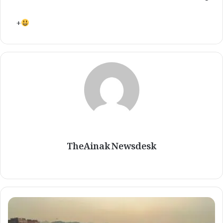
+
TheAinak Newsdesk
پ
ٹ