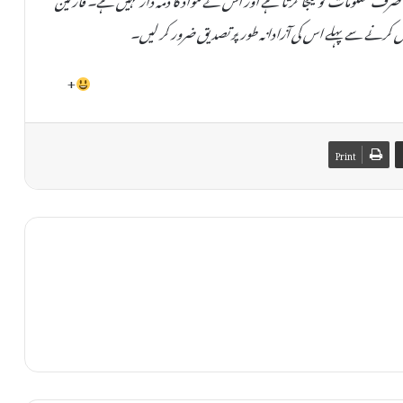
 کرنے سے پہلے اس کی آزادانہ طور پر تصدیق ضرور کر لیں۔
+
Print