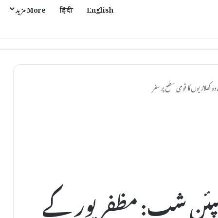
English
हिंदी
More مزید
کھلاڑیوں کا قومی سطح پر سفر
مپئن شپ: مظفرپور کے