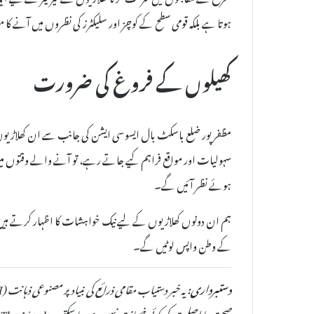
ہوتا ہے بلکہ قومی سطح کے کوچز اور سلیکٹرز کی نظروں میں آنے کا م
کھیلوں کے فروغ کی ضرورت
مظفرپور ضلع باسکٹ بال ایسوسی ایشن کی جانب سے ان کھلاڑیوں کی 
سہولیات اور مواقع فراہم کیے جاتے رہے، تو آنے والے وقتوں میں م
ہوئے نظر آئیں گے۔
ہم ان دونوں کھلاڑیوں کے لیے نیک خواہشات کا اظہار کرتے ہیں اور
کے وطن واپس لوٹیں گے۔
دستبرداری: