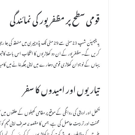
قومی سطح پر مظفرپور کی نمائندگی
یہ چیمپئن شپ 23 مئی سے 29 مئی تک پڈوچیری
کریں گے۔ مظفرپور کے ان دو کھلاڑیوں کا انتخاب اس بات کا ثبو
یہاں کے نوجوان کھلاڑی قومی دھارے میں اپنی جگہ بنانے میں کا
تیاریوں اور امیدوں کا سفر
نکھل اور ادیتی کی روانگی کے موقع پر مقامی کھیلوں کے حلقوں 
محنت اور تربیت حاصل کی ہے، جس کا مقصد نہ صرف اپنی ٹیم کو کا
طرح کے مقابلوں میں شرکت کرنا کھلاڑیوں کے کیریئر کے لیے ای