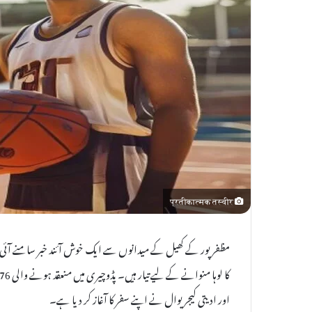
l
E
m
a
i
l
प्रतीकात्मक तस्वीर
مظفرپور کے کھیل کے میدانوں سے ایک خوش آئند خبر سامنے آئی ہ
اور ادیتی کیجریوال نے اپنے سفر کا آغاز کر دیا ہے۔