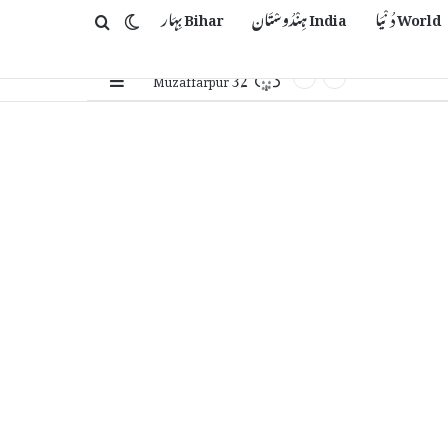
World دُنْیَا
India ہِنْدُوسْتَان
Bihar بِہَار
Switch skin
Search for
32
Sidebar
℃
Muzaffarpur