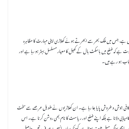
 میں منعقد کی جا رہی ہے، جس میں ملک بھر سے ابھرتے ہوئے کھلاڑی اپنی مہارت کا مظاہرہ
ت ہے کہ ضلع میں باسکٹ بال کے کھیل کا معیار مسلسل بہتر ہو رہا ہے اور
میاب ہو رہے ہیں۔
میں کافی جوش و خروش پایا جا رہا ہے۔ ان کھلاڑیوں نے طویل عرصے سے سخت
میابی دلانا ہے بلکہ اپنے ضلع اور ریاست کا نام بھی روشن کرنا ہے۔ اس
ک اہم سنگ میل ثابت ہوتا ہے، کیونکہ یہاں انہیں نہ صرف تجربہ حاصل