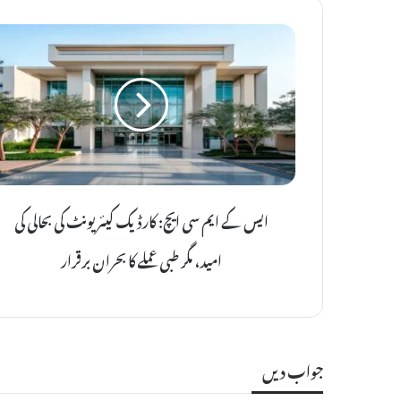
ا
ی
س
ک
ے
ا
ی
م
ایس کے ایم سی ایچ: کارڈیک کیئر یونٹ کی بحالی کی
س
ی
امید، مگر طبی عملے کا بحران برقرار
ا
ی
چ
:
ک
جواب دیں
ا