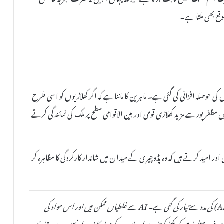
وقع بھی ملتا ہے۔
حوصلہ افزائی کی گئی ہے۔ ماہرین کا ماننا ہے کہ اگر کھلاڑیوں کو اسی طرح
ظفرپور سے مزید کھلاڑی قومی اور بین الاقوامی سطح پر ملک کی نمائندگی کرتے
 امید کرتے ہیں کہ وہ پڈوچیری کے میدان میں شاندار کارکردگی کا مظاہرہ کر
یہ خبر دستیاب مقامی ذرائع کی بنیاد پر مصنوعی ذہانت (AI) کی مدد سے تیار کی گئی ہے۔ AI سے غلطیاں ممکن ہیں اور اس مواد کی
صحت یا اصلیت کی کوئی ضمانت نہیں دی جا سکتی۔ TheAinak صرف معلومات کو یکجا کرتا ہے اور اس کے مواد کا ذمہ دار نہیں ہے۔ قارئین