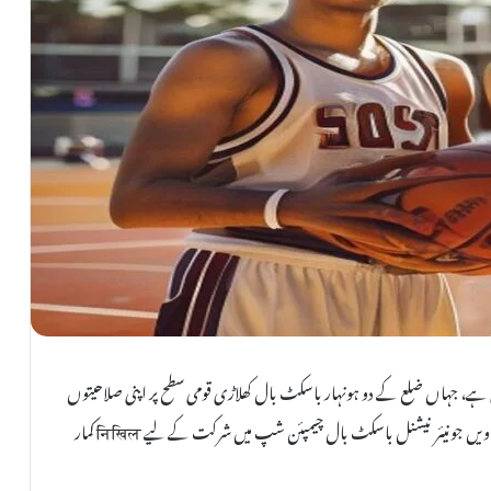
ے، جہاں ضلع کے دو ہونہار باسکٹ بال کھلاڑی قومی سطح پر اپنی صلاحیتوں
کا لوہا منوانے کے لیے تیار ہیں۔ پڈوچیری میں منعقد ہونے والی 76ویں جونیئر نیشنل باسکٹ بال چیمپئن شپ میں شرکت کے لیے निखिल کمار