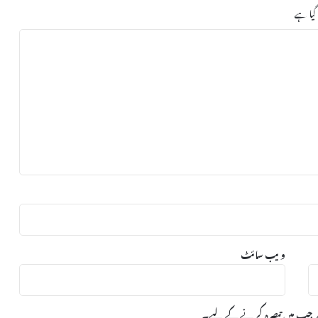
ڈ
 گیا ہے
ا
س
ٹ
ی
ک
ی
د
ھ
م
ا
ک
ے
د
ویب‌ سائٹ
ا
ر
ا
بار جب میں تبصرہ کرنے کےلیے۔