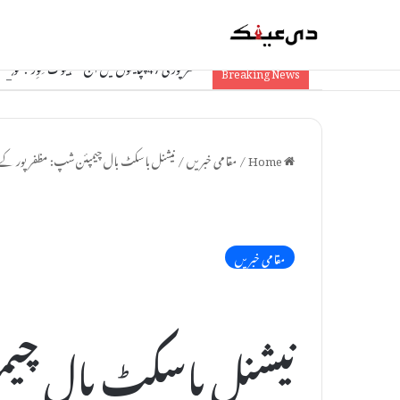
مظفرپور کی 47 پنچایتوں میں آج ‘سہیوگ شِوِر’: موقع پر ہی مسائل کا حل، سرکاری سہولیات تک آسان رسائی
Breaking News
Home
/
مقامی خبریں
/
نیشنل باسکٹ بال چیمپئن شپ: مظفرپور کے دو 
مقامی خبریں
نیشنل باسکٹ بال چی