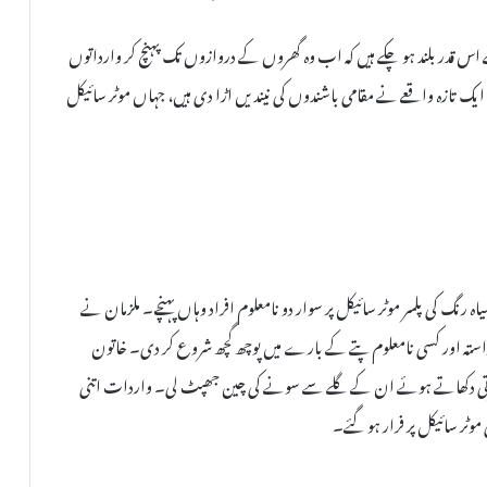
لے اس قدر بلند ہو چکے ہیں کہ اب وہ گھروں کے دروازوں تک پہنچ کر وارداتوں
گر روڈ نمبر 2 میں پیش آنے والے ایک تازہ واقعے نے مقامی باشندوں کی نیندیں اڑا دی ہیں، جہاں موٹر سائیکل
یاہ رنگ کی پلسر موٹر سائیکل پر سوار دو نامعلوم افراد وہاں پہنچے۔ ملزمان نے
ا راستہ اور کسی نامعلوم پتے کے بارے میں پوچھ گچھ شروع کر دی۔ خاتون
ے پھرتی دکھاتے ہوئے ان کے گلے سے سونے کی چین جھپٹ لی۔ واردات اتنی
 موٹر سائیکل پر فرار ہو گئے۔