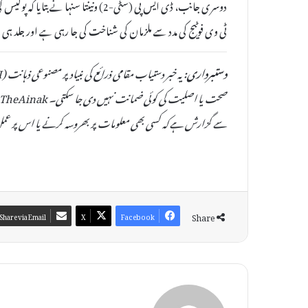
دوسری جانب، ڈی ایس پی (سٹی-2) ونینتا 
ٹی وی فوٹیج کی مدد سے ملزمان کی شناخت کی جا رہی ہے اور جلد ہی
دستبرداری:
سے گزارش ہے کہ کسی بھی معلومات پر بھروسہ کرنے یا اس پر عمل
Share
Share via Email
X
Facebook