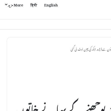
English
हिंदी
More مزید
اتون سے ڈیڑھ لاکھ کی چین لوٹ لی گئی
پتہ پوچھنے کے بہانے خاتون