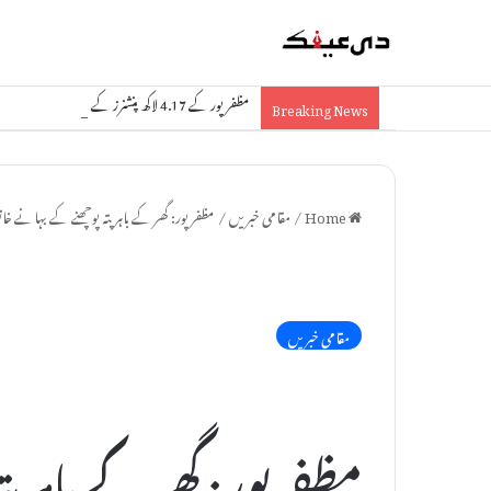
مظفرپور کے 4.17 لاکھ پنشنرز کے لیے خوشخبری: 64.58 کروڑ روپے براہ راست اکاؤنٹس میں منتقل
Breaking News
Home
/
مقامی خبریں
/
مظفر پور: گھر کے باہر پتہ پوچھنے کے بہانے خ
مقامی خبریں
مظفر پور: گھر کے باہر 