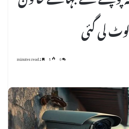
لوٹ لی گئی
2 minutes read
5
0