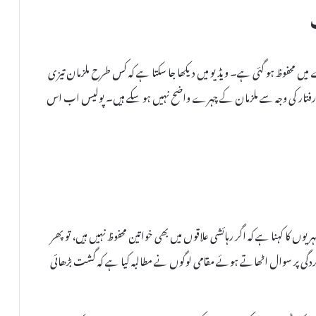
یں محفوظ ہو گئی ہے۔ ویڈیو میں دیکھا جا سکتا ہے کہ کس طرح ملزمان تیزی
رفتار کی وجہ سے ملزمان کے چہرے واضح نہیں ہو سکے ہیں۔ پولیس اب اس
ں کا کہنا ہے کہ اگر رہائشی علاقوں میں بھی خواتین محفوظ نہیں ہیں، تو پھر
رکردگی پر سوال اٹھاتے ہوئے مقامی لوگوں نے مطالبہ کیا ہے کہ گشت بڑھائی