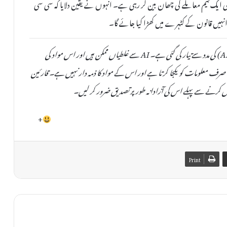
سنہا نے بتایا کہ پولیس کی ایک ٹیم معاملے کی چھان بین کر رہی ہے۔ انہوں نے یقین دلایا کہ سی سی
 انہیں قانون کے کٹہرے میں کھڑا کیا جائے گا۔
یہ خبر دستیاب مقامی ذرائع کی بنیاد پر مصنوعی ذہانت (AI) کی مدد سے تیار کی گئی ہے۔ AI سے غلطیاں ممکن ہیں اور اس مواد کی
صحت یا اصلیت کی کوئی ضمانت نہیں دی جا سکتی۔ TheAinak صرف معلومات کو یکجا کرتا ہے اور اس کے مواد کا ذمہ دار نہیں ہے۔ قارئین
 کرنے سے پہلے اس کی آزادانہ طور پر تصدیق ضرور کر لیں۔
+
Print