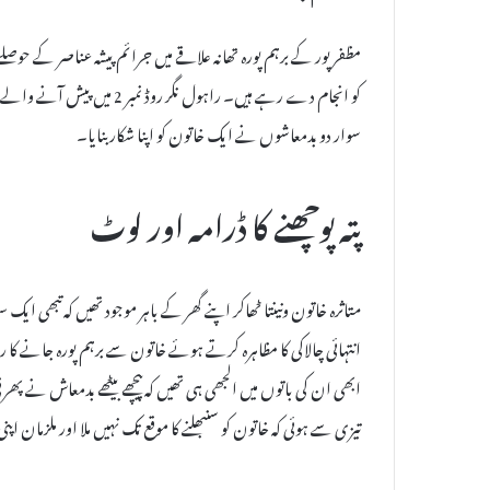
مظفر پور کے برہم پورہ تھانہ علاقے میں جرائم پیشہ عناصر کے حوص
کو انجام دے رہے ہیں۔ راہول ن
سوار دو بدمعاشوں نے ایک خاتون کو اپنا شکار بنایا۔
پتہ پوچھنے کا ڈرامہ اور لوٹ
متاثرہ خاتون ونینتا ٹھاکر اپنے گھر کے باہر موجود تھیں کہ تبھی ایک س
انتہائی چالاکی کا مظاہرہ کرتے ہوئے خاتون سے برہم پورہ جانے ک
ابھی ان کی باتوں میں الجھی ہی تھیں کہ پیچھے بیٹھے بدمعاش ن
تیزی سے ہوئی کہ خاتون کو سنبھلنے کا موقع تک نہیں ملا اور ملزمان اپنی