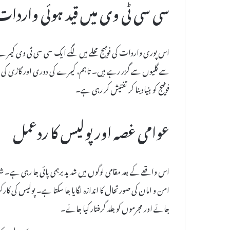
سی سی ٹی وی میں قید ہوئی واردات
اس پوری واردات کی فوٹیج محلے میں لگے ایک سی سی ٹی وی کیمرے م
سے گلیوں سے گزر رہے ہیں۔ تاہم، کیمرے کی دوری اور گاڑی کی 
فوٹیج کو بنیاد بنا کر تفتیش کر رہی ہے۔
عوامی غصہ اور پولیس کا ردعمل
اس واقعے کے بعد مقامی لوگوں میں شدید برہمی پائی جا رہی ہے۔ شہریو
امن و امان کی صورتحال کا اندازہ لگایا جا سکتا ہے۔ پولیس کی کا
جائے اور مجرموں کو جلد گرفتار کیا جائے۔