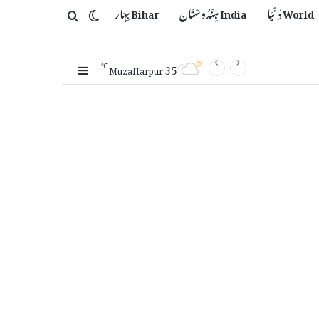
World دُنْیَا
India ہِنْدُوسْتَان
Bihar بِہَار
Switch skin
Search for
35
Sidebar
℃
Muzaffarpur