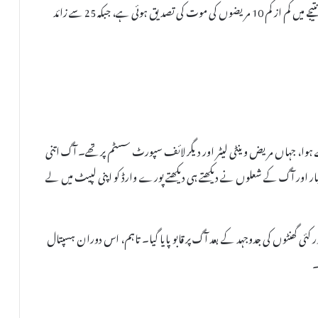
انتہائی نگہداشت یونٹ (آئی سی یو) میں لگنے والی بھیانک آگ کے نتیجے میں کم از کم 10 مریضوں کی موت کی تصدیق ہوئی ہے، جبکہ 25 سے زائد
ے ہوا، جہاں مریض وینٹی لیٹر اور دیگر لائف سپورٹ سسٹم پر تھے۔ آگ اتنی
 غبار اور آگ کے شعلوں نے دیکھتے ہی دیکھتے پورے وارڈ کو اپنی لپیٹ میں لے
 اور کئی گھنٹوں کی جدوجہد کے بعد آگ پر قابو پایا گیا۔ تاہم، اس دوران ہسپتال
۔