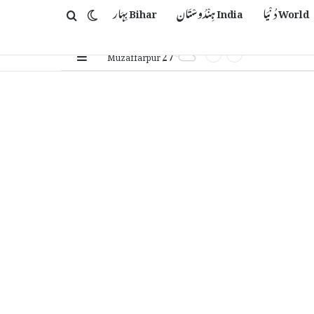
World دُنْیَا
India ہِنْدُوسْتَان
Bihar بِہَار
Switch skin
Search for
27
Sidebar
℃
Muzaffarpur