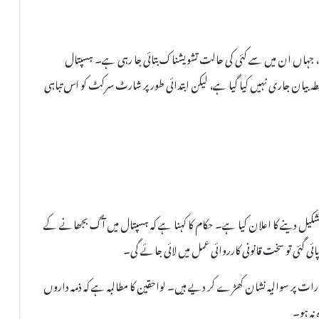
 ہے، جہاں ان میں سے کئی کی حالت تشویشناک بتائی جا رہی ہے۔ ہسپتال
ہ بیان جاری نہیں کیا گیا ہے، لیکن ابتدائی طور پر شارٹ سرکٹ کو اس تباہی
تشکیل دینے کا اعلان کیا ہے۔ حکام کا کہنا ہے کہ ہسپتال میں آگ بجھانے کے
ائی گئی تو سخت قانونی کارروائی عمل میں لائی جائے گی۔
ات پر سوالیہ نشان کھڑے کر دیے ہیں۔ لواحقین کا مطالبہ ہے کہ ذمہ داروں
نہ ہو۔