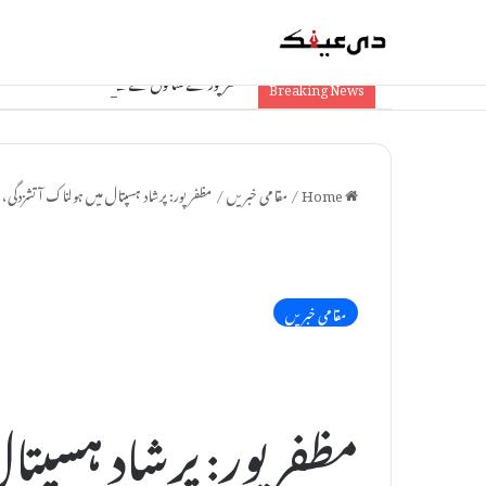
مظفرپور کے کسانوں کے لیے خوشخبری: مڑون میں نئی چین
Breaking News
Home
/
مقامی خبریں
/
مظفر پور: پرشاد ہسپتال میں ہولناک آتشزدگی، 10 مریضوں کی موت سے کہرام
مقامی خبریں
مظفر پور: پرشاد ہسپتا