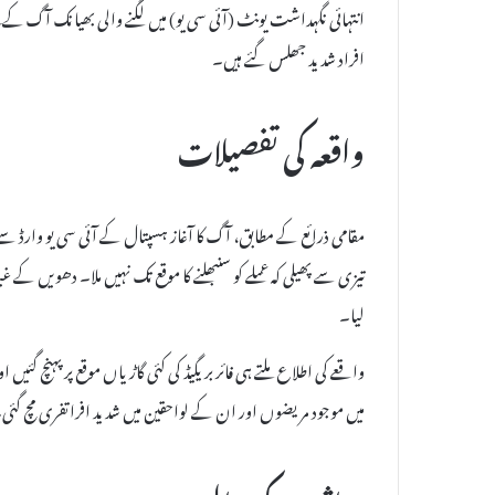
l
E
افراد شدید جھلس گئے ہیں۔
m
a
i
واقعہ کی تفصیلات
l
مقامی ذرائع کے مطابق، آگ کا آغاز ہسپتال کے آئی سی یو وارڈ س
تیزی سے پھیلی کہ عملے کو سنبھلنے کا موقع تک نہیں ملا۔ دھویں کے
لیا۔
واقعے کی اطلاع ملتے ہی فائر بریگیڈ کی کئی گاڑیاں موقع پر پہنچ گئیں
میں موجود مریضوں اور ان کے لواحقین میں شدید افراتفری مچ گئی