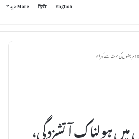
English
हिंदी
More مزید
ی مل اور موتی پور میں بحالی کا عمل تیز
ل میں ہولناک آتشزدگی،