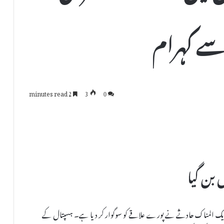
2 minutes read
3
0
 بن گیا
ے ایک المناک حادثے نے پورے علاقے کو سوگوار کر دیا ہے۔ ہسپتال کے