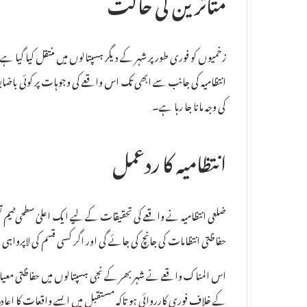
متاثرین کی حالت
زخمیوں کو فوری طور پر شہر کے دیگر ہسپتالوں میں منتقل کیا گیا
انتظامیہ کی جانب سے ابھی تک اس واقعے کی وجوہات پر کوئی باضابط
کی وجہ مانا جا رہا ہے۔
انتظامیہ کا ردعمل
ضلعی انتظامیہ نے واقعے کی تحقیقات کے لیے ایک اعلیٰ سطحی ٹیم 
حفاظتی انتظامات کی جانچ کی جائے گی اور اگر کسی قسم کی لاپرواہی پ
اس المناک واقعے نے شہر بھر کے نجی ہسپتالوں میں حفاظتی معیار
کے خلاف فوری کارروائی ہو تاکہ مستقبل میں ایسے واقعات کا اعادہ 