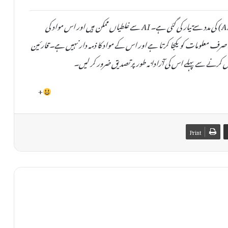
یہ خبر دستیاب مقامی ذرائع کی بنیاد پر مصنوعی ذہانت (AI) کی مدد سے تیار کی گئی ہے۔ AI سے غلطیاں ممکن ہیں اور اس مواد کی
صحت یا اصلیت کی کوئی ضمانت نہیں دی جا سکتی۔ TheAinak صرف معلومات کو یکجا کرتا ہے اور اس کے مواد کا ذمہ دار نہیں ہے۔ قارئین
 کرنے سے پہلے اس کی آزادانہ طور پر تصدیق ضرور کر لیں۔
+
Print