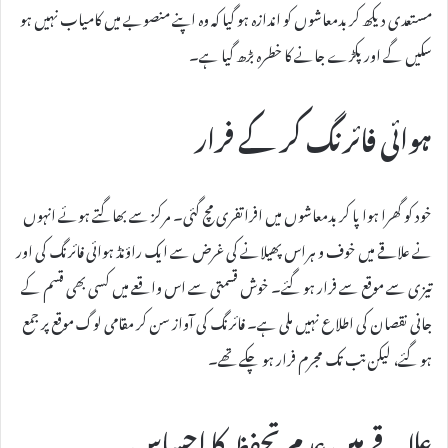
مستعدی دیکھ کر بدمعاشوں کو اندازہ ہو گیا کہ وہ اپنے منصوبے میں کامیاب نہیں ہو
سکیں گے اور پکڑے جانے کا خطرہ بڑھ گیا ہے۔
ہوائی فائرنگ کر کے فرار
خود کو گھرا ہوا پا کر بدمعاشوں میں افراتفری مچ گئی۔ مرکز سے بھاگتے ہوئے انہوں
نے علاقے میں خوف و ہراس پھیلانے کی غرض سے ایک راؤنڈ ہوائی فائرنگ کی اور
تیزی سے موقع سے فرار ہو گئے۔ خوش قسمتی سے اس واقعے میں کسی بھی قسم کے
جانی نقصان کی اطلاع نہیں ملی ہے۔ فائرنگ کی آواز سن کر مقامی لوگ موقع پر جمع
ہو گئے، لیکن تب تک مجرم فرار ہو چکے تھے۔
علاقے میں عدم تحفظ کا احساس