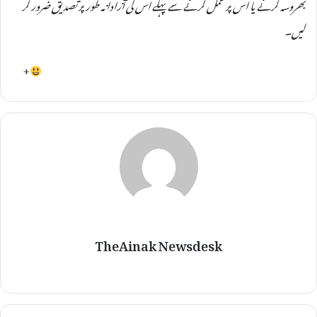
بھروسہ کرنے یا اس پر عمل کرنے سے پہلے اس کی آزادانہ طور پر تصدیق ضرور کر
لیں۔
+
TheAinak Newsdesk