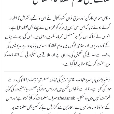
مقامی سماجی کارکن اور سابق فوجی کشور کنال نے اس واقعے پر تشویش کا اظہار
کرتے ہوئے بتایا کہ اس سی ایس پی مرکز کو مجرموں نے پہلے بھی نشانہ بنایا ہے۔
انہوں نے کہا کہ اس مرکز پر مسلسل مجرمانہ نظریں رہتی ہیں، جس کی وجہ سے یہاں
کے کاروباریوں اور مقامی لوگوں میں عدم تحفظ کا احساس پایا جاتا ہے۔ پولیس کی
جانب سے معاملے کی تفتیش کی جا رہی ہے اور علاقے میں سیکیورٹی کے انتظامات کو
مزید سخت کرنے کا مطالبہ کیا گیا ہے۔
دستبرداری:
یہ خبر دستیاب مقامی ذرائع کی بنیاد پر مصنوعی ذہانت (AI) کی مدد سے
تیار کی گئی ہے۔ AI سے غلطیاں ممکن ہیں اور اس مواد کی صحت یا اصلیت کی کوئی
ضمانت نہیں دی جا سکتی۔ TheAinak صرف معلومات کو یکجا کرتا ہے اور اس
کے مواد کا ذمہ دار نہیں ہے۔ قارئین سے گزارش ہے کہ کسی بھی معلومات پر