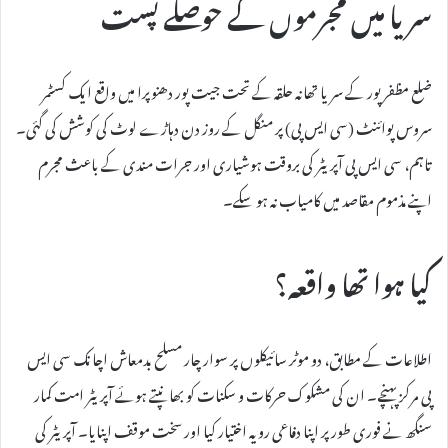
سریا میں مجرموں کے حوصلے پست
ضلع مظفر پور کے سریا تھانہ حلقہ کے تحت جیت پور دھنوپرا میں واقع ایک کسٹمر
سروس پوائنٹ (سی ایس پی) پر منگل کے روز دن دہاڑے لوٹ کی کوشش کی گئی۔
تاہم، سی ایس پی آپریٹر کی بروقت ہوشیاری اور جرات مندی کے باعث مجرم
اپنے مذموم مقاصد میں کامیاب نہ ہو سکے۔
کیا ہوا تھا واقعہ؟
اطلاعات کے مطابق، دو موٹر سائیکلوں پر سوار چار مسلح بدمعاش اچانک سی ایس
پی مرکز پہنچے۔ ان کی مشکوک حرکات و سکنات کو بھانپتے ہوئے آپریٹر امت کمار
سنگھ نے فوری طور پر اپنا دفاعی رویہ اختیار کیا اور سخت موقف اپنایا۔ آپریٹر کی