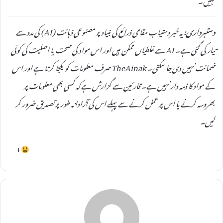
دستبرداری:
یہ خبر دستیاب مقامی ذرائع کی بنیاد پر مصنوعی ذہانت (AI) کی مدد سے
تیار کی گئی ہے۔ AI سے غلطیاں ممکن ہیں اور اس مواد کی صحت یا اصلیت کی کوئی
ضمانت نہیں دی جا سکتی۔ TheAinak صرف معلومات کو یکجا کرتا ہے اور اس
کے مواد کا ذمہ دار نہیں ہے۔ قارئین سے گزارش ہے کہ کسی بھی معلومات پر
بھروسہ کرنے یا اس پر عمل کرنے سے پہلے اس کی آزادانہ طور پر تصدیق ضرور کر
لیں۔
+