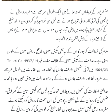
مظفرپور کے بوچاہاں تھانہ علاقے میں ایک طویل عرصے سے مفرور وارنٹی نے
پولیس کی قرقی کارروائی شروع ہونے سے قبل ہی خودسپردگی کر دی۔ یہ واقعہ ضلع
کے کرنپور جنوبی پنچایت میں پیش آیا، جہاں ۱۲ سال سے روپوش ملزم نے پولیس
کے بڑھتے دباؤ کے پیش نظر یہ قدم اٹھایا۔
ملزم کی شناخت کرنپور گاؤں کے رہائشی مکیش سہنی ولد تیج نارائن سہنی کے طور پر
ہوئی ہے۔ عدالت نے مکیش سہنی کے خلاف مقدمہ نمبر Gr-4937/14 اور Tr-
1564/23 میں قرقی-ضبطی وارنٹ جاری کیا تھا۔ وہ ان مقدمات میں طویل عرصے
سے مفرور تھا اور وارنٹ جاری ہونے کے باوجود عدالت میں پیش نہیں ہو رہا تھا۔
عدالتی احکامات کی تعمیل میں، بوچاہاں تھانہ کی پولیس ٹیم مکیش سہنی کے گھر قرقی-
ضبطی کی کارروائی کے لیے پہنچی۔ پولیس کی اس سخت کارروائی کو دیکھتے ہوئے،
مفرور وارنٹی مکیش سہنی نے بوچاہاں تھانہ پہنچ کر خودسپردگی کر دی۔ ذرائع کے