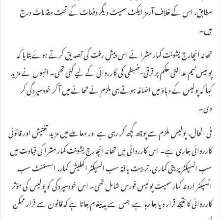
مطابق، اس کے خلاف آرمز ایکٹ سمیت دیگر دفعات کے تحت مقدمات درج
ہیں۔
تھانہ انچارج یشونت کمار مشرا نے اس پیش رفت کی تصدیق کرتے ہوئے بتایا کہ
پولیس ٹیم عدالتی حکم پر قرقی-ضبطی کی کارروائی کے لیے گئی تھی۔ انہوں نے مزید
کہا کہ پولیس کے دباؤ میں اضافہ ہوتے ہی ملزم نے تھانے میں آ کر خودسپردگی کر
دی۔
فی الحال، پولیس ملزم سے پوچھ گچھ کر رہی ہے اور معاملے میں مزید تفتیش اور قانونی
کارروائی جاری ہے۔ اس کارروائی میں تھانہ انچارج یشونت کمار مشرا کی قیادت میں
سب انسپکٹر پریتی کماری، تربیت یافتہ سب انسپکٹر اکھلیش کمار، اسسٹنٹ سب
انسپکٹر اروند کمار سمیت پولیس فورس شامل تھی۔ اس خودسپردگی کو پولیس کی مؤثر
کارروائی کا نتیجہ قرار دیا جا رہا ہے، جس سے یہ پیغام جاتا ہے کہ قانون سے فرار ممکن
نہیں۔