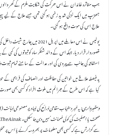
جب متاثرہ خاندان نے اس حرکت کی شکایت ملزم کے گھر والوں سے ک
جھڑپ میں ایک لڑکی شدید زخمی ہو گئی تھی، جسے علاج کے لیے پہلے
علاج اس کی موت واقع ہو گئی۔
پولیس نے اس معاملے میں اپریل 021
قصوروار قرار دیا، جبکہ اس کے والد شنکر ساہ کو ثبوتوں کی کمی ک
استغاثہ کی جانب سے پیروی کی اور عدالت کے سامنے تمام ثبوت 
یہ فیصلہ علاقے میں خواتین کی حفاظت اور انصاف کی فراہمی کے
کیا ہے کہ اس طرح کے جرائم میں ملوث افراد کو کسی بھی صورت
دستبرداری:
سے گزارش ہے کہ کسی بھی معلومات پر بھروسہ کرنے یا اس پر عمل