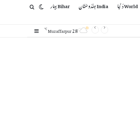
World دُنْیَا
India ہِنْدُوسْتَان
Bihar بِہَار
Switch skin
Search for
28
Sidebar
℃
Muzaffarpur