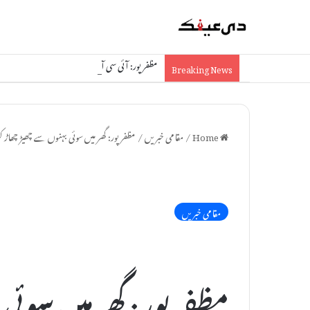
مظفرپور: آئی سی آئی سی آئی بینک کو 1.74 کروڑ کا چونا، جعلی دستاویزات سے فراڈ
Breaking News
Home
/
مقامی خبریں
/
مظفرپور: گھر میں سوئی بہنوں سے چھیڑ چھاڑ کرنے والے م
مقامی خبریں
مظفرپور: گھر میں سوئی