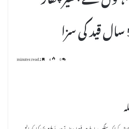
2 minutes read
4
0
ہ
 کے ایک سنگین معاملے میں فیصلہ سناتے ہوئے ملزم پنٹرو کمار کو پانچ