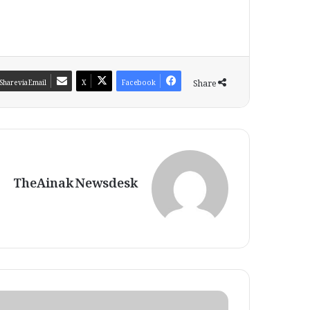
Share
Share via Email
X
Facebook
TheAinak Newsdesk
م