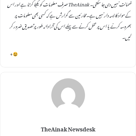
ضمانت نہیں دی جا سکتی۔ TheAinak صرف معلومات کو یکجا کرتا ہے اور اس
کے مواد کا ذمہ دار نہیں ہے۔ قارئین سے گزارش ہے کہ کسی بھی معلومات پر
بھروسہ کرنے یا اس پر عمل کرنے سے پہلے اس کی آزادانہ طور پر تصدیق ضرور کر
لیں۔
+
TheAinak Newsdesk