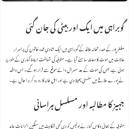
گوبراہی میں ایک اور بیٹی کی جان گئی
مظفرپور کے صدر تھانہ علاقہ کے گوبراہی میں ایک شادی شدہ خاتون کی پراسرار
حالات میں موت کا معاملہ سامنے آیا ہے۔ متوفیہ کی شناخت ارچنا کماری کے طور پر
ہوئی ہے، جس کی موت کے بعد سسرال والے موقع سے فرار ہو گئے۔ اس واقعہ
نے پورے علاقے میں سنسنی پھیلا دی ہے اور اہل خانہ کا رو رو کر برا حال ہے۔
جہیز کا مطالبہ اور مسلسل ہراسانی
متوفیہ کے بھائی وکاس کمار نے پولیس کو دی گئی شکایت میں سنگین الزامات عائد