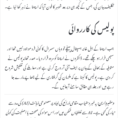
تکلیف بیان کی، جس کے کچھ ہی دیر بعد شوہر کا فون آیا کہ ارچنا نے زہر کھا لیا ہے۔
پولیس کی کارروائی
جب ارچنا کے اہل خانہ ہسپتال پہنچے تو وہاں سسرال کا کوئی فرد موجود نہیں تھا اور
سبھی فرار ہو چکے تھے۔ ڈاکٹروں نے ارچنا کو مردہ قرار دیا۔ صدر تھانہ پولیس نے
متوفیہ کے بھائی کے بیان پر ایف آئی آر درج کر لی ہے اور معاملے کی تفتیش شروع
کر دی ہے۔ پولیس کا کہنا ہے کہ ملزمان کی گرفتاری کے لیے چھاپے مارے جا
رہے ہیں اور جلد ہی حقائق سامنے آ جائیں گے۔
دستبرداری:
یہ خبر دستیاب مقامی ذرائع کی بنیاد پر مصنوعی ذہانت (AI) کی مدد سے
تیار کی گئی ہے۔ AI سے غلطیاں ممکن ہیں اور اس مواد کی صحت یا اصلیت کی کوئی