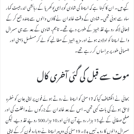
کیے ہیں۔ ان کا کہنا ہے کہ ارچنا کی شادی گوبراہی پوکھریا کے رہائشی اندرجیت کمار
ساہ سے ہوئی تھی۔ شادی کے وقت خاندان نے گاؤں والوں سے چندہ جمع کر کے
ڈھائی لاکھ روپے نقد جہیز کے طور پر دیے تھے۔ تاہم، شادی کے بعد سے ہی سسرال
والے ارچنا کو اولاد نہ ہونے اور مزید جہیز کے مطالبے کو لے کر مسلسل ذہنی اور
جسمانی طور پر ہراساں کر رہے تھے۔
موت سے قبل کی گئی آخری کال
بھائی نے انکشاف کیا کہ 17 مئی کو ارچنا نے روتے ہوئے فون پر اپنی جان کو خطرہ
لاحق ہونے کی بات کہی تھی۔ اس کے بعد خاندان کے بزرگوں نے مداخلت کی اور
صلح صفائی کے لیے 15 ہزار روپے آن لائن اور 10 ہزار 500 روپے نقد دیے، لیکن
سسرال والوں کا رویہ نہیں بدلا۔ 19 مئی کی دوپہر ارچنا نے دوبارہ فون کر کے اپنی